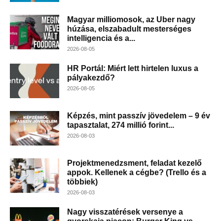
Magyar milliomosok, az Uber nagy
húzása, elszabadult mesterséges
intelligencia és a...
2026-08-05
HR Portál: Miért lett hirtelen luxus a
pályakezdő?
2026-08-05
Képzés, mint passzív jövedelem – 9 év
tapasztalat, 274 millió forint...
2026-08-03
Projektmenedzsment, feladat kezelő
appok. Kellenek a cégbe? (Trello és a
többiek)
2026-08-03
Nagy visszatérések versenye a