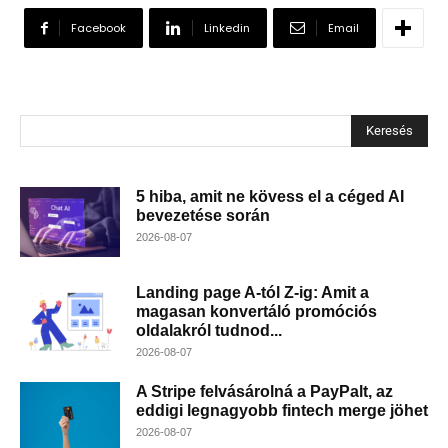
Facebook
Linkedin
Email
Keresés
5 hiba, amit ne kövess el a céged AI
bevezetése során
2026-08-07
Landing page A-tól Z-ig: Amit a
magasan konvertáló promóciós
oldalakról tudnod...
2026-08-07
A Stripe felvásárolná a PayPalt, az
eddigi legnagyobb fintech merge jöhet
2026-08-07