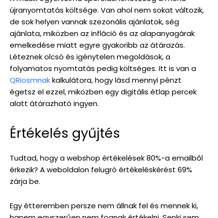
újranyomtatás költsége. Van ahol nem sokat változik,
de sok helyen vannak szezonális ajánlatok, ség
ajánlata, miközben az infláció és az alapanyagárak
emelkedése miatt egyre gyakoribb az átárazás.
Léteznek olcsó és igénytelen megoldások, a
folyamatos nyomtatás pedig költséges. Itt is van a
QRiosmnak
kalkulátora, hogy lásd mennyi pénzt
égetsz el ezzel, miközben egy digitális étlap percek
alatt átárazható ingyen.
Értékelés gyűjtés
Tudtad, hogy a webshop értékelések 80%-a emailből
érkezik? A weboldalon felugró értékeléskérést 69%
zárja be.
Egy étteremben persze nem állnak fel és mennek ki,
hanem egyszerűen nem fognak értékelni. Senki sem