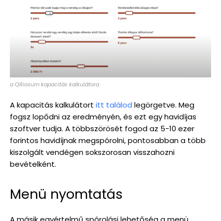
a QRiosum kapacitás kalkulátora
A kapacitás kalkulátort
itt találod
legörgetve. Meg
fogsz lopődni az eredményén, és ezt egy havidíjas
szoftver tudja. A többszörösét fogod az 5-10 ezer
forintos havidíjnak megspórolni, pontosabban a több
kiszolgált vendégen sokszorosan visszahozni
bevételként.
Menü nyomtatás
A másik egyértelmű spórolási lehetőség a menü