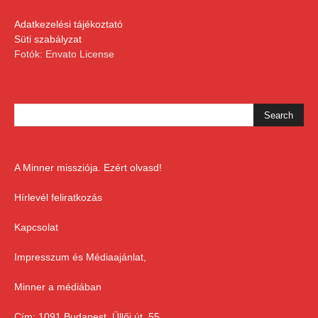
Adatkezelési tájékoztató
Süti szabályzat
Fotók: Envato License
A Minner missziója. Ezért olvasd!
Hírlevél feliratkozás
Kapcsolat
Impresszum és Médiaajánlat,
Minner a médiában
Cím: 1091 Budapest, Üllői út. 55.