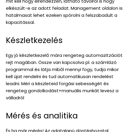
mit kell hogy elrendezzen, látható távolról is hogy
elkészült-e az adott feladat. Management oldalon is
hatalmasat lehet ezeken spórolni a felszabadult a
kapacitással.
Készletkezelés
Egy jó készletkezelő mára rengeteg automazitzációt
rejt magában. Össze van kapcsolva pl. a számlázó
programmal és látja miből mennyi fogy, tudja mikor
kell újat rendelni és tud automatikusan rendelést
leadni. Méri a készleteid forgási sebességét és
rengeteg gondolkodást+manuális munkát levesz a
válladról
Mérés és analitika
És ha már mérés! Az adatalapú döntéshozatal