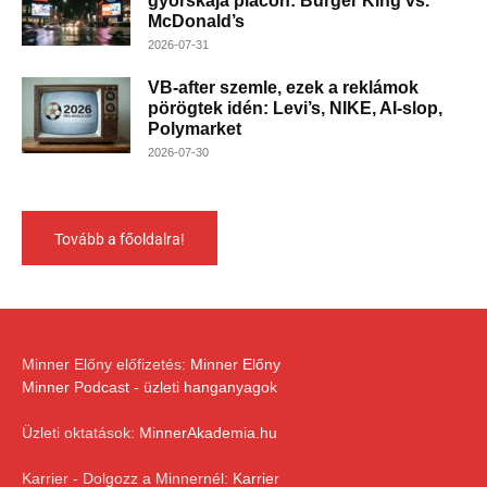
gyorskaja piacon: Burger King vs.
McDonald’s
2026-07-31
VB-after szemle, ezek a reklámok
pörögtek idén: Levi’s, NIKE, AI-slop,
Polymarket
2026-07-30
Tovább a főoldalra!
Minner Előny előfizetés:
Minner Előny
Minner Podcast - üzleti hanganyagok
Üzleti oktatások:
MinnerAkademia.hu
Karrier - Dolgozz a Minnernél:
Karrier