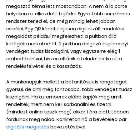
megosztó téma lett mostanában. A nem à la carte
helyeken ez elkezdett fejlődni. Egyre több sorszámos
rendszer terjed el, de még mindig lehet jobban
csinálni. Egy QR kódot teljesen digitalizált rendelési
megoldást például megfelezheti a pultban álló
kollégák munkaterhét. 2 pultban dolgozó duplaannyi
vendéget tudsz kiszolgálni, vagy egyszerre elég 1
embert behívni, hiszen eltűnik a feladataik közül a
rendelésfelvétel és a kasszázás.
A munkanapjuk mellett a betanításuk is rengeteget
gyorsul, de ami még fontosabb, több vendéget tudsz
kiszolgálni. Ha az emberek előbb kapják meg amit
rendeltek, mert nem kell sorbanállni és fizetni
(mindezt online teszik meg) akkor 1 óra alatt többen
fordulnak meg nálad. Konkrétan nö a bevételed pár
digitális megoldás
bevezetésével.