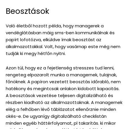
Beosztások
Való életből hozott példa, hogy managerek a
vendéglátásban máig sms-ben kommunikálnak és
papírt lofotózva, elküldve írnak beosztást az
alkalmazottakkal. Volt, hogy vasárnap este még nem
tudják ki megy hétfőn nyitni.
Azon túl, hogy ez a fejetlenség stresszes tud lenni,
rengeteg elpazarolt munka a managernek, tulajnak,
főnöknek. A papíron vezetett beosztás időrabló, nem
hatékony és megintcsak anlakon kidobott kapacitás.
A beosztások vezetése teljesen digitalizálható és
részben kiadható az alkalmazottaknak. A managernek
elég a felhőben lévő táblázatot ellenőrznie minden
okés-e. De ugyanígy digitalizálható checklistán
minden egyéb háttérfolyamat, pl takarítás. ki mikor