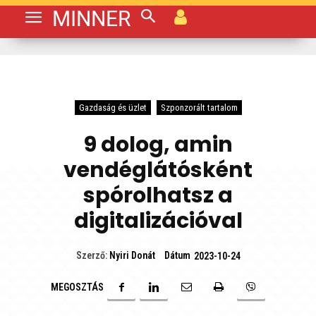
MINNER
Gazdaság és üzlet
Szponzorált tartalom
9 dolog, amin
vendéglátósként
spórolhatsz a
digitalizációval
Dátum
Szerző:
Nyiri Donát
2023-10-24
MEGOSZTÁS