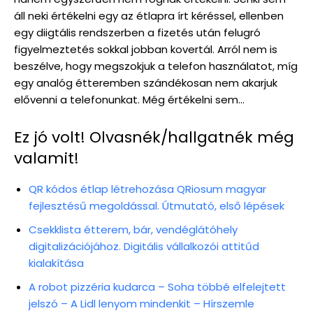
áll neki értékelni egy az étlapra írt kéréssel, ellenben
egy diigtális rendszerben a fizetés után felugró
figyelmeztetés sokkal jobban kovertál. Arról nem is
beszélve, hogy megszokjuk a telefon használatot, míg
egy analóg étteremben szándékosan nem akarjuk
elővenni a telefonunkat. Még értékelni sem…
Ez jó volt! Olvasnék/hallgatnék még
valamit!
QR kódos étlap létrehozása QRiosum magyar
fejlesztésű megoldással. Útmutató, első lépések
Csekklista étterem, bár, vendéglátóhely
digitalizációjához. Digitális vállalkozói attitűd
kialakítása
A robot pizzéria kudarca – Soha többé elfelejtett
jelszó – A Lidl lenyom mindenkit – Hírszemle