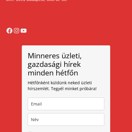
Facebook
Instagram
YouTube
Minneres üzleti,
gazdasági hírek
minden hétfőn
Hétfőnként küldünk neked üzleti
hírszemlét. Tegyél minket próbára!