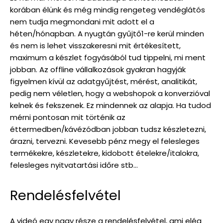
korában élünk és még mindig rengeteg vendéglátós
nem tudja megmondani mit adott el a
héten/hónapban. A nyugtán gyűjtő1-re kerül minden
és nem is lehet visszakeresni mit értékesített,
maximum a készlet fogyásából tud tippelni, mi ment
jobban. Az offline vállalkozások gyakran hagyják
figyelmen kívül az adatgyűjtést, mérést, analitikát,
pedig nem véletlen, hogy a webshopok a konverzióval
kelnek és fekszenek. Ez mindennek az alapja. Ha tudod
mérni pontosan mit történik az
éttermedben/kávézódban jobban tudsz készletezni,
árazni, tervezni. Kevesebb pénz megy el felesleges
termékekre, készletekre, kidobott ételekre/italokra,
felesleges nyitvatartási időre stb…
Rendelésfelvétel
A videó egy nagy része a rendelésfelvétel, ami elég