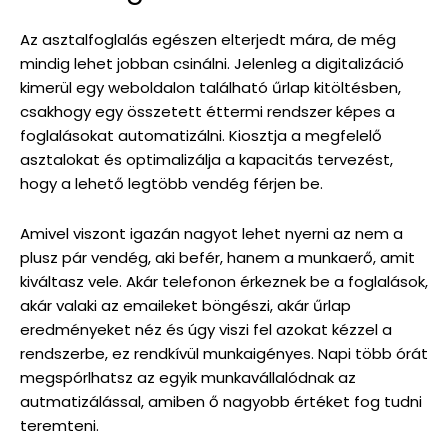
Az asztalfoglalás egészen elterjedt mára, de még
mindig lehet jobban csinálni. Jelenleg a digitalizáció
kimerül egy weboldalon található űrlap kitöltésben,
csakhogy egy összetett éttermi rendszer képes a
foglalásokat automatizálni. Kiosztja a megfelelő
asztalokat és optimalizálja a kapacitás tervezést,
hogy a lehető legtöbb vendég férjen be.
Amivel viszont igazán nagyot lehet nyerni az nem a
plusz pár vendég, aki befér, hanem a munkaerő, amit
kiváltasz vele. Akár telefonon érkeznek be a foglalások,
akár valaki az emaileket böngészi, akár űrlap
eredményeket néz és úgy viszi fel azokat kézzel a
rendszerbe, ez rendkívül munkaigényes. Napi több órát
megspórlhatsz az egyik munkavállalódnak az
autmatizálással, amiben ő nagyobb értéket fog tudni
teremteni.