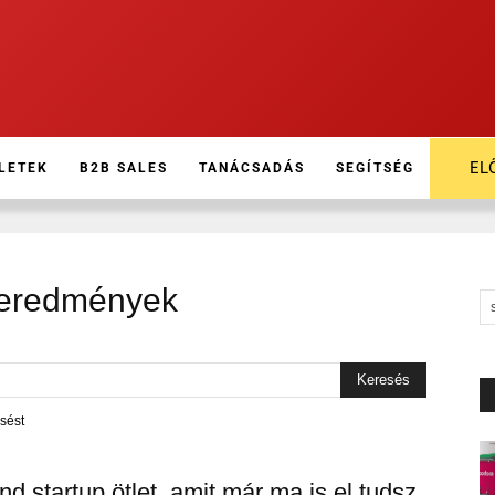
EL
LETEK
B2B SALES
TANÁCSADÁS
SEGÍTSÉG
 eredmények
sést
d startup ötlet, amit már ma is el tudsz