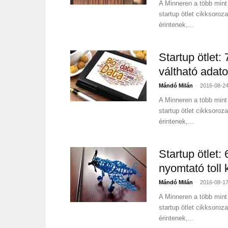
A Minneren a több mint 
startup ötlet cikksoroz
érintenek,...
Startup ötlet: 
váltható adat
-
Mándó Milán
2016-08-2
A Minneren a több mint 
startup ötlet cikksoroz
érintenek,...
Startup ötlet:
nyomtató toll 
-
Mándó Milán
2016-08-1
A Minneren a több mint 
startup ötlet cikksoroz
érintenek,...