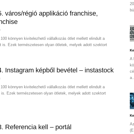
20
bü
 5. város/régió applikáció franchise,
nchise
0
100 könnyen kivitelezhető vállalkozás ötlet mellett elindult a
at is. Ezek természetesen olyan ötletek, melyek adott szektort
Ke
A 
kö
 4. Instagram képből bevétel – instastock
cé
a.
3
100 könnyen kivitelezhető vállalkozás ötlet mellett elindult a
t is. Ezek természetesen olyan ötletek, melyek adott szektort
Ke
Az
3. Referencia kell – portál
(E