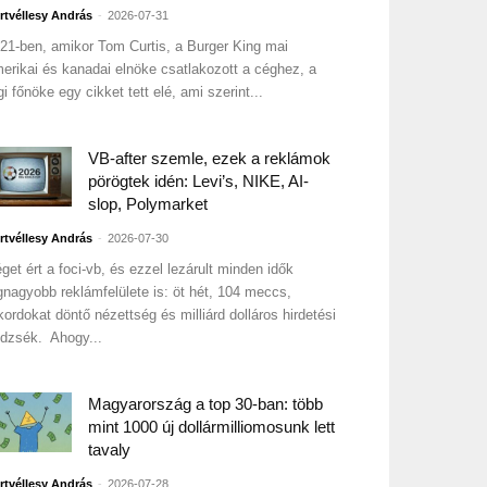
-
rtvéllesy András
2026-07-31
21-ben, amikor Tom Curtis, a Burger King mai
erikai és kanadai elnöke csatlakozott a céghez, a
gi főnöke egy cikket tett elé, ami szerint...
VB-after szemle, ezek a reklámok
pörögtek idén: Levi’s, NIKE, AI-
slop, Polymarket
-
rtvéllesy András
2026-07-30
get ért a foci-vb, és ezzel lezárult minden idők
gnagyobb reklámfelülete is: öt hét, 104 meccs,
kordokat döntő nézettség és milliárd dolláros hirdetési
dzsék. Ahogy...
Magyarország a top 30-ban: több
mint 1000 új dollármilliomosunk lett
tavaly
-
rtvéllesy András
2026-07-28