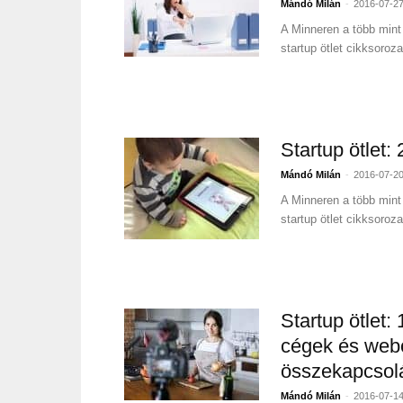
-
Mándó Milán
2016-07-2
A Minneren a több mint 
startup ötlet cikksoroz
Startup ötlet:
-
Mándó Milán
2016-07-2
A Minneren a több mint 
startup ötlet cikksoroz
Startup ötlet:
cégek és webo
összekapcsol
-
Mándó Milán
2016-07-1