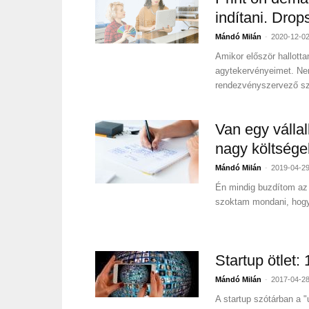
indítani. Drop
-
Mándó Milán
2020-12-0
Amikor először hallott
agytekervényeimet. Nem 
rendezvényszervező sza
Van egy válla
nagy költsége
-
Mándó Milán
2019-04-2
Én mindig buzdítom az 
szoktam mondani, hogy a
Startup ötlet:
-
Mándó Milán
2017-04-2
A startup szótárban a "