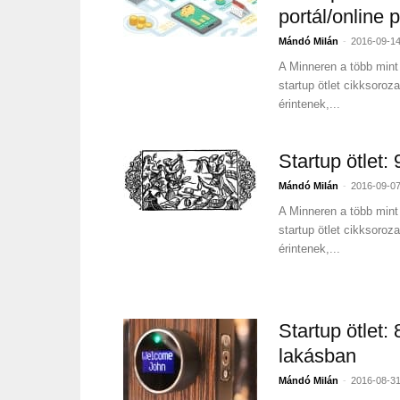
portál/online 
-
Mándó Milán
2016-09-1
A Minneren a több mint 
startup ötlet cikksoroz
érintenek,...
Startup ötlet: 
-
Mándó Milán
2016-09-0
A Minneren a több mint 
startup ötlet cikksoroz
érintenek,...
Startup ötlet:
lakásban
-
Mándó Milán
2016-08-3