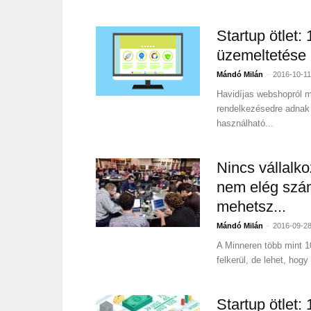
Startup ötlet:
üzemeltetése
-
Mándó Milán
2016-10-11
Havidíjas webshopról má
rendelkezésedre adnak 
használható...
Nincs vállalko
nem elég szám
mehetsz...
-
Mándó Milán
2016-09-2
A Minneren több mint 100
felkerül, de lehet, hogy
Startup ötlet: