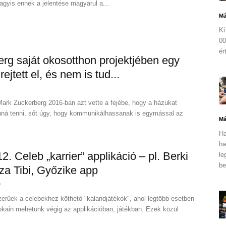
vagyis ennek a jelentése magyarul a...
Má
Ki
00
ér
rg saját okosotthon projektjében egy
rejtett el, és nem is tud...
1
Mark Zuckerberg 2016-ban azt vette a fejébe, hogy a házukat
nná tenni, sőt úgy, hogy kommunikálhassanak is egymással az
Má
Ha
ha
12. Celeb „karrier” applikáció – pl. Berki
le
be
za Tibi, Győzike app
9
erűek a celebekhez köthető "kalandjátékok", ahol legtöbb esetben
fokain mehetünk végig az applikációban, játékban. Ezek közül