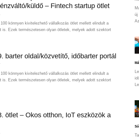
pénzváltó/küldő – Fintech startup ötlet
Ma
új
4
Az
100 könnyen kivitelezhető vállalkozás ötlet mellett elindult a
at is. Ezek természetesen olyan ötletek, melyek adott szektort
9. barter oldal/közvetítő, időbarter portál
Má
7
Le
100 könnyen kivitelezhető vállalkozás ötlet mellett elindult a
id
at is. Ezek természetesen olyan ötletek, melyek adott szektort
Le
 8. ötlet – Okos otthon, IoT eszközök a
Só
1
Ta