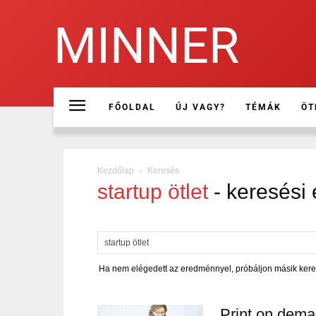
MINNER
FŐOLDAL
ÚJ VAGY?
TÉMÁK
ÖT
Kezdőlap
Keresés
startup ötlet
-
keresési
Ha nem elégedett az eredménnyel, próbáljon másik kere
Print on deman