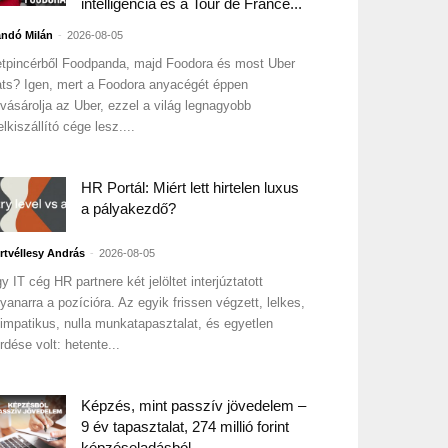
intelligencia és a Tour de France...
-
ndó Milán
2026-08-05
tpincérből Foodpanda, majd Foodora és most Uber
ts? Igen, mert a Foodora anyacégét éppen
lvásárolja az Uber, ezzel a világ legnagyobb
elkiszállító cége lesz....
HR Portál: Miért lett hirtelen luxus
a pályakezdő?
-
rtvéllesy András
2026-08-05
y IT cég HR partnere két jelöltet interjúztatott
yanarra a pozícióra. Az egyik frissen végzett, lelkes,
impatikus, nulla munkatapasztalat, és egyetlen
rdése volt: hetente...
Képzés, mint passzív jövedelem –
9 év tapasztalat, 274 millió forint
képzéseladásból