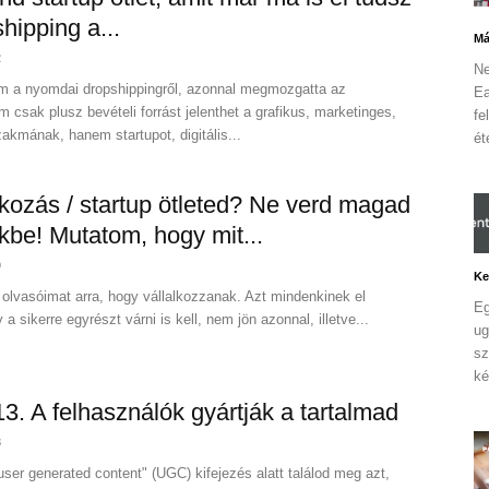
shipping a...
Má
2
Ne
am a nyomdai dropshippingről, azonnal megmozgatta az
Ea
csak plusz bevételi forrást jelenthet a grafikus, marketinges,
fe
kmának, hanem startupot, digitális...
ét
lkozás / startup ötleted? Ne verd magad
kbe! Mutatom, hogy mit...
9
Ke
olvasóimat arra, hogy vállalkozzanak. Azt mindenkinek el
Eg
 sikerre egyrészt várni is kell, nem jön azonnal, illetve...
ug
sz
ké
 13. A felhasználók gyártják a tartalmad
8
user generated content" (UGC) kifejezés alatt találod meg azt,