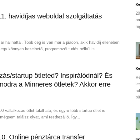
Ke
20
 11. havidíjas weboldal szolgáltatás
am
ré
r hallhattál. Több cég is van már a piacon, akik havidíj ellenében
egy könnyen kezelhető, programozói tudás nélkül is
Ke
zás/startup ötleted? Inspirálódnál? És
Vé
odra a Minneres ötletek? Akkor erre
le
re
bü
8
 vállalkozás ötlet található, és egyre több startup ötlet is
 mégsem találsz olyat, ami testhezálló. Így...
 10. Online pénztárca transfer
Ke