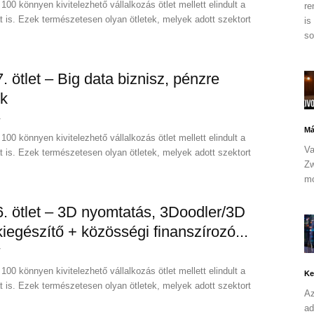
100 könnyen kivitelezhető vállalkozás ötlet mellett elindult a
re
at is. Ezek természetesen olyan ötletek, melyek adott szektort
is
so
7. ötlet – Big data biznisz, pénzre
ok
4
Má
100 könnyen kivitelezhető vállalkozás ötlet mellett elindult a
Va
at is. Ezek természetesen olyan ötletek, melyek adott szektort
Zw
mo
 6. ötlet – 3D nyomtatás, 3Doodler/3D
kiegészítő + közösségi finanszírozó...
7
100 könnyen kivitelezhető vállalkozás ötlet mellett elindult a
Ke
at is. Ezek természetesen olyan ötletek, melyek adott szektort
Az
ad