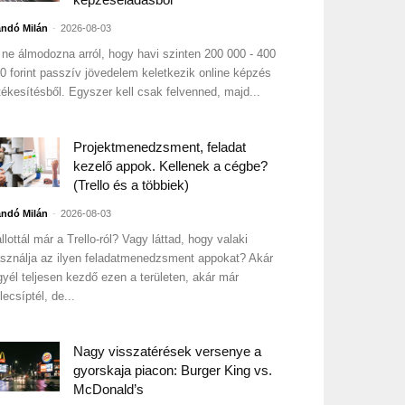
-
ndó Milán
2026-08-03
 ne álmodozna arról, hogy havi szinten 200 000 - 400
0 forint passzív jövedelem keletkezik online képzés
tékesítésből. Egyszer kell csak felvenned, majd...
Projektmenedzsment, feladat
kezelő appok. Kellenek a cégbe?
(Trello és a többiek)
-
ndó Milán
2026-08-03
llottál már a Trello-ról? Vagy láttad, hogy valaki
sználja az ilyen feladatmenedzsment appokat? Akár
gyél teljesen kezdő ezen a területen, akár már
lecsíptél, de...
Nagy visszatérések versenye a
gyorskaja piacon: Burger King vs.
McDonald’s