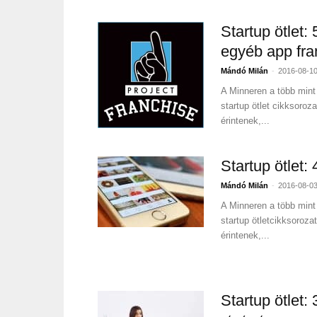
Startup ötlet:
egyéb app fra
-
Mándó Milán
2016-08-1
A Minneren a több mint 
startup ötlet cikksoroz
érintenek,...
Startup ötlet:
-
Mándó Milán
2016-08-0
A Minneren a több mint 
startup ötletcikksoroza
érintenek,...
Startup ötlet: 