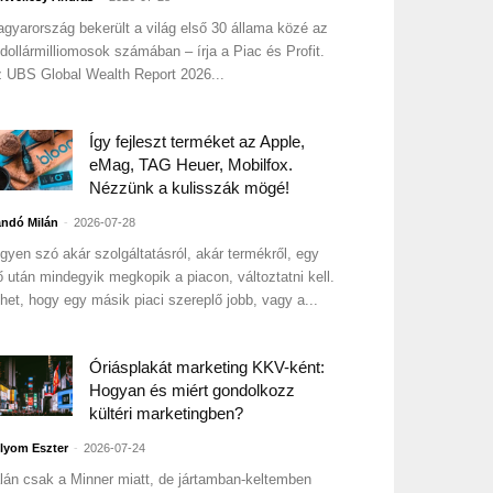
gyarország bekerült a világ első 30 állama közé az
 dollármilliomosok számában – írja a Piac és Profit.
 UBS Global Wealth Report 2026...
Így fejleszt terméket az Apple,
eMag, TAG Heuer, Mobilfox.
Nézzünk a kulisszák mögé!
-
ndó Milán
2026-07-28
gyen szó akár szolgáltatásról, akár termékről, egy
ő után mindegyik megkopik a piacon, változtatni kell.
het, hogy egy másik piaci szereplő jobb, vagy a...
Óriásplakát marketing KKV-ként:
Hogyan és miért gondolkozz
kültéri marketingben?
-
lyom Eszter
2026-07-24
lán csak a Minner miatt, de jártamban-keltemben