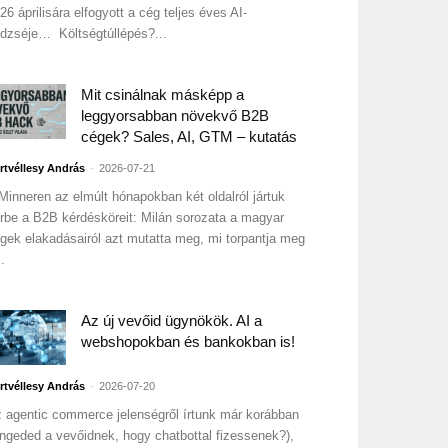
26 áprilisára elfogyott a cég teljes éves AI-
dzséje… Költségtúllépés?...
Mit csinálnak másképp a
leggyorsabban növekvő B2B
cégek? Sales, AI, GTM – kutatás
-
rtvéllesy András
2026-07-21
Minneren az elmúlt hónapokban két oldalról jártuk
rbe a B2B kérdésköreit: Milán sorozata a magyar
gek elakadásairól azt mutatta meg, mi torpantja meg
..
Az új vevőid ügynökök. AI a
webshopokban és bankokban is!
-
rtvéllesy András
2026-07-20
 agentic commerce jelenségről írtunk már korábban
ngeded a vevőidnek, hogy chatbottal fizessenek?),