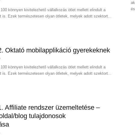
7
ak
és
100 könnyen kivitelezhető vállalkozás ötlet mellett elindult a
at is. Ezek természetesen olyan ötletek, melyek adott szektort...
 2. Oktató mobilapplikáció gyerekeknek
0
100 könnyen kivitelezhető vállalkozás ötlet mellett elindult a
at is. Ezek természetesen olyan ötletek, melyek adott szektort...
 1. Affiliate rendszer üzemeltetése –
ldal/blog tulajdonosok
ása
4