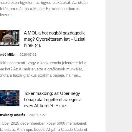
ndszeresen figyelem az ügyes plakátokat. Az utcán
 fotóztam már, és a Minner Extra csoportban is
kszor...
A MOL a hot dogból gazdagodik
meg? Gyorsétterem lett – Üzleti
hírek (4).
-
ndó Milán
2026-07-23
laki unatkozott, vagy a konkurencia jelentette fel a
ackot? Az AI már elvette a grafikusok munkáját,
ndta a hazai grafikus szakma pápája. ha már...
Tokenmaxxing: az Uber négy
hónap alatt égette el az egész
éves AI-keretét. Ez az...
-
rtvéllesy András
2026-07-22
 Uber 2025 decemberében közel 5000 mérnökének
ta oda az Anthropic kódoló AI-ját, a Claude Code-ot.