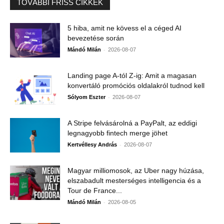
TOVÁBBI FRISS CIKKEK
5 hiba, amit ne kövess el a céged AI
bevezetése során
-
Mándó Milán
2026-08-07
Landing page A-tól Z-ig: Amit a magasan
konvertáló promóciós oldalakról tudnod kell
-
Sólyom Eszter
2026-08-07
A Stripe felvásárolná a PayPalt, az eddigi
legnagyobb fintech merge jöhet
-
Kertvéllesy András
2026-08-07
Magyar milliomosok, az Uber nagy húzása,
elszabadult mesterséges intelligencia és a
Tour de France...
-
Mándó Milán
2026-08-05