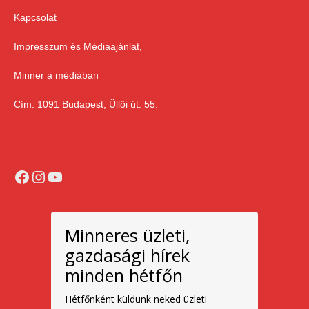
Kapcsolat
Impresszum és Médiaajánlat,
Minner a médiában
Cím: 1091 Budapest, Üllői út. 55.
Facebook
Instagram
YouTube
Minneres üzleti,
gazdasági hírek
minden hétfőn
Hétfőnként küldünk neked üzleti