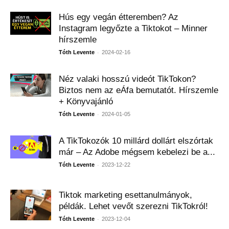
Hús egy vegán étteremben? Az
Instagram legyőzte a Tiktokot – Minner
hírszemle
-
Tóth Levente
2024-02-16
Néz valaki hosszú videót TikTokon?
Biztos nem az eÁfa bemutatót. Hírszemle
+ Könyvajánló
-
Tóth Levente
2024-01-05
A TikTokozók 10 millárd dollárt elszórtak
már – Az Adobe mégsem kebelezi be a...
-
Tóth Levente
2023-12-22
Tiktok marketing esettanulmányok,
példák. Lehet vevőt szerezni TikTokról!
-
Tóth Levente
2023-12-04