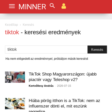
MINNER
Kezdőlap
Keresés
tiktok
-
keresési eredmények
Ha nem elégedett az eredménnyel, próbáljon másik keresést
TikTok Shop Magyarországon: újabb
piactér vagy Teleshop v2?
-
Kertvéllesy András
2026-07-15
Hiába pörög itthon is a TikTok: nem az
influenszer dönti el, mit eszünk
reggelire...