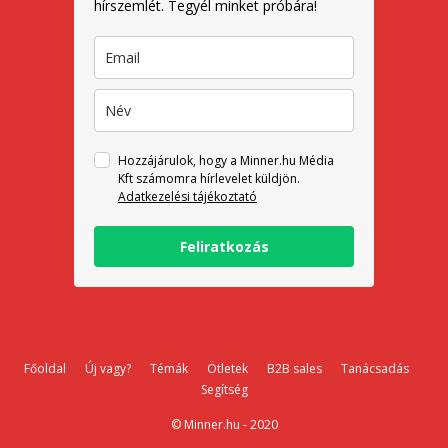
hírszemlét. Tegyél minket próbára!
Hozzájárulok, hogy a Minner.hu Média
Kft számomra hírlevelet küldjön.
Adatkezelési tájékoztató
Feliratkozás
Főoldal
Új vagy?
Témák
Ötletek
B2B sales
Tanácsadás
Segítség
© Minner.hu - 2020