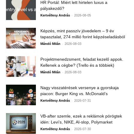
HR Portál: Miért lett hirtelen luxus a
pályakezdő?
-
Kertvéllesy András
2026-08-05
Képzés, mint passzív jövedelem – 9 év
tapasztalat, 274 millió forint képzéseladásból
-
Mándó Milán
2026-08-03
Projektmenedzsment, feladat kezelő appok.
Kellenek a cégbe? (Trello és a többiek)
-
Mándó Milán
2026-08-03
Nagy visszatérések versenye a gyorskaja
piacon: Burger King vs. McDonald’s
-
Kertvéllesy András
2026-07-31
VB-after szemle, ezek a reklámok pörögtek
idén: Levi’s, NIKE, AI-slop, Polymarket
-
Kertvéllesy András
2026-07-30