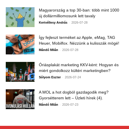
Magyarország a top 30-ban: több mint 1000
új dollármilliomosunk lett tavaly
-
Kertvéllesy András
2026-07-28
Így fejleszt terméket az Apple, eMag, TAG
Heuer, Mobilfox. Nézzünk a kulisszák mögé!
-
Mándó Milán
2026-07-28
Óriásplakát marketing KKV-ként: Hogyan és
miért gondolkozz kültéri marketingben?
-
Sólyom Eszter
2026-07-24
A MOL a hot dogból gazdagodik meg?
Gyorsétterem lett – Üzleti hírek (4).
-
Mándó Milán
2026-07-23