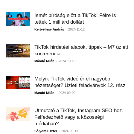
Ismét bíróság előtt a TikTok! Félre is
tettek 1 milliárd dollárt
-
Kertvéllesy András
2024-11-12
TikTok hirdetési alapok, tippek – M7 üzleti
konferencia
-
Mándó Milán
2024-10-18
Melyik TikTok videó ér el nagyobb
nézettséget? Üzleti feladványok 12. rész
-
Mándó Milán
2024-09-02
Útmutató a TikTok, Instagram SEO-hoz.
Felfedezhető vagy a közösségi
médiában?
-
Sólyom Eszter
2024-05-13