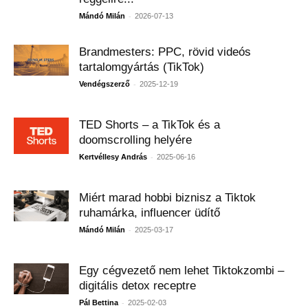
-
Mándó Milán
2026-07-13
Brandmesters: PPC, rövid videós
tartalomgyártás (TikTok)
-
Vendégszerző
2025-12-19
TED Shorts – a TikTok és a
doomscrolling helyére
-
Kertvéllesy András
2025-06-16
Miért marad hobbi biznisz a Tiktok
ruhamárka, influencer üdítő
-
Mándó Milán
2025-03-17
Egy cégvezető nem lehet Tiktokzombi –
digitális detox receptre
-
Pál Bettina
2025-02-03