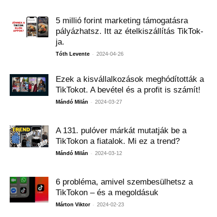
5 millió forint marketing támogatásra
pályázhatsz. Itt az ételkiszállítás TikTok-
ja.
-
Tóth Levente
2024-04-26
Ezek a kisvállalkozások meghódították a
TikTokot. A bevétel és a profit is számít!
-
Mándó Milán
2024-03-27
A 131. pulóver márkát mutatják be a
TikTokon a fiatalok. Mi ez a trend?
-
Mándó Milán
2024-03-12
6 probléma, amivel szembesülhetsz a
TikTokon – és a megoldásuk
-
Márton Viktor
2024-02-23