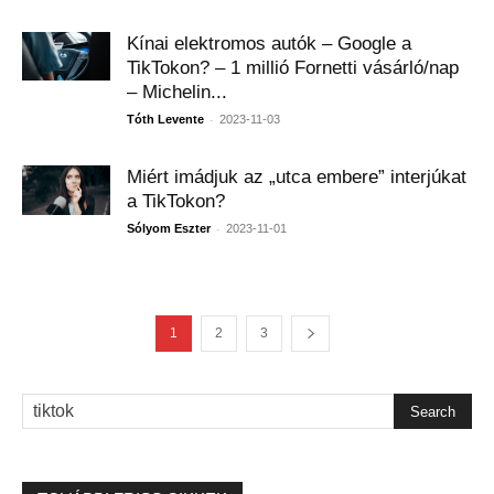
Kínai elektromos autók – Google a
TikTokon? – 1 millió Fornetti vásárló/nap
– Michelin...
-
Tóth Levente
2023-11-03
Miért imádjuk az „utca embere” interjúkat
a TikTokon?
-
Sólyom Eszter
2023-11-01
1
2
3