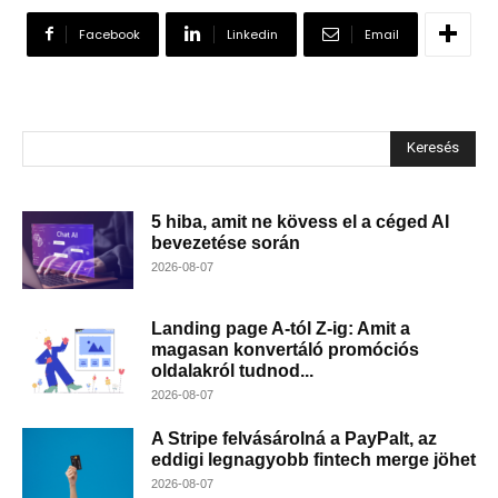
Facebook
Linkedin
Email
Keresés
5 hiba, amit ne kövess el a céged AI
bevezetése során
2026-08-07
Landing page A-tól Z-ig: Amit a
magasan konvertáló promóciós
oldalakról tudnod...
2026-08-07
A Stripe felvásárolná a PayPalt, az
eddigi legnagyobb fintech merge jöhet
2026-08-07