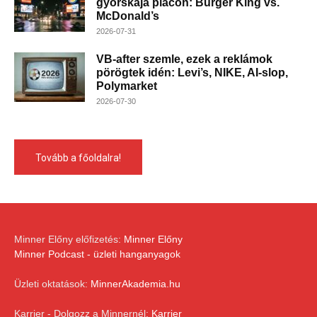
gyorskaja piacon: Burger King vs.
McDonald’s
2026-07-31
VB-after szemle, ezek a reklámok
pörögtek idén: Levi’s, NIKE, AI-slop,
Polymarket
2026-07-30
Tovább a főoldalra!
Minner Előny előfizetés:
Minner Előny
Minner Podcast - üzleti hanganyagok
Üzleti oktatások:
MinnerAkademia.hu
Karrier - Dolgozz a Minnernél:
Karrier