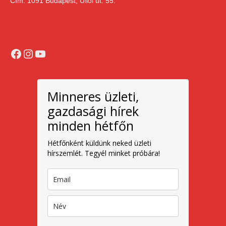
Cím: 1091 Budapest, Üllői út. 55.
Facebook
Instagram
YouTube
Minneres üzleti,
gazdasági hírek
minden hétfőn
Hétfőnként küldünk neked üzleti
hírszemlét. Tegyél minket próbára!