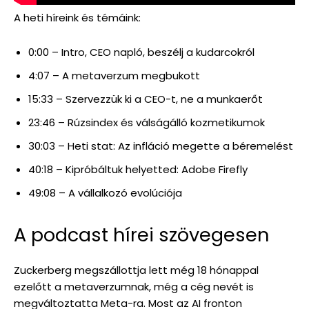
A heti híreink és témáink:
0:00 – Intro, CEO napló, beszélj a kudarcokról
4:07 – A metaverzum megbukott
15:33 – Szervezzük ki a CEO-t, ne a munkaerőt
23:46 – Rúzsindex és válságálló kozmetikumok
30:03 – Heti stat: Az infláció megette a béremelést
40:18 – Kipróbáltuk helyetted: Adobe Firefly
49:08 – A vállalkozó evolúciója
A podcast hírei szövegesen
Zuckerberg megszállottja lett még 18 hónappal
ezelőtt a metaverzumnak, még a cég nevét is
megváltoztatta Meta-ra. Most az AI fronton