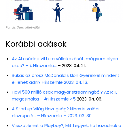
Forrás: Szemléletváltó
Korábbi adások
Az AI csődbe vitte a vállalkozását, mégsem olyan
okos? – #Hírszemle…
– 2023. 04. 21.
Bukás az orosz McDonald’s klón Gyerekkel mindent
el lehet adni? Hírszemle 2023. 04. 13.
Havi 500 millió csak magyar streamingből? Az RTL
megcsinálta – #Hírszemle 45
2023. 04. 06.
A Startup Világ Hazugság? Nincs is valódi
diszrupció… – Hírszemle – 2023. 03. 30.
Visszatérhet a Playboy?, Mit tegyek, ha hazudnak a