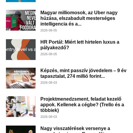
Magyar milliomosok, az Uber nagy
húzása, elszabadult mesterséges
intelligencia és a...
2026-08-05
HR Portál: Miért lett hirtelen luxus a
pályakezdő?
2026-08-05
Képzés, mint passzív jövedelem – 9 év
tapasztalat, 274 millió forint...
2026-08-03
Projektmenedzsment, feladat kezelő
appok. Kellenek a cégbe? (Trello és a
többiek)
2026-08-03
Nagy visszatérések versenye a