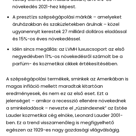
növekedés 2021-hez képest.
A presztízs szépségápolási márkák – amelyeket
áruházakban és szaküzletekben árulnak – közel
ugyanennyit kerestek 27 milliárd dolláros eladással
és 15%-os éves növekedéssel.
Idén sincs megállás: az LVMH luxuscsoport az első
negyedévben 11%-os növekedésről számolt be a
parfüm- és kozmetikai cikkek értékesítésében.
A szépségápolási termékek, sminkek az Amerikában is
magas infláció mellett maradtak kitartóan
eredményesek, és nem ez az első eset. Ezt a
jelenséget – amikor a recesszió ellenére növekednek
a sminkeladások – nevezte el „rúzsindexnek” az Estée
Lauder kozmetikai cég elnöke, Leonard Lauder 2001-
ben. Ez a trend visszamenőleg is megfigyelhető
egészen az 1929-es nagy gazdasági világválságig.