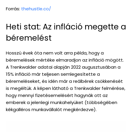
Forrás:
thehustle.co/
Heti stat: Az infláció megette a
béremelést
Hosszú évek óta nem volt arra példa, hogy a
béremelések mértéke elmaradjon az infláció mögött.
A Trenkwalder adatai alapján 2022 augusztusában a
15% infláció már teljesen semlegesítette a
béremeléseket, és idén már a reálbérek csökkenését
is megéltük. A képen látható a Trenkwalder felmérése,
hogy mennyi fizetésemelésért hagynák ott az
emberek a jelenlegi munkahelyüket (többségében
kékgalléros munkavállalót megkérdezve).