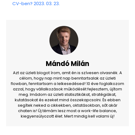
CV-ben? 2023. 03. 23.
Mándó Milán
Azt az üzleti blogot írom, amit én is szívesen olvasnék. A
célom, hogy nap mint nap benntartsalak az üzleti
flowban, fenntartsam a lelkesedésed! 10 éve foglalkozom
azzal, hogy vállalkozások működését fejlesztem, újítom
meg. Imádom az üzleti statisztikákat, stratégiákat,
kutatásokat és ezeket mind összekapcsolni. És ebben
segítek neked a cikkekben, oktatásokban, sőt akár
chaten is! Új témám lesz most a work-life balance,
kiegyensúlyozott élet. Mert mindig kell valami új!