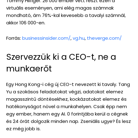
Tommy Hilfiger. 26 000 ember vett részt ezen a
virtuális eseményen, ami elég magas számnak
mondható, ám 76%-kal kevesebb a tavalyi számnál,
akkor 106 000-en.
Forrás:
businessinsider.com/
,
vg.hu
,
theverge.com/
Szervezzük ki a CEO-t, ne a
munkaerőt
Egy Hong Kong-i cég új CEO-t nevezett ki tavaly. Tang
Yu a szokásos feladatokat végzi, adatokat elemez
magasszintű döntésekhez, kockázatokat elemez és
hatékonyságot növel a munkahelyen. Csak épp nem
egy ember, hanem egy AI. 0 forintjába kerül a cégnek
és 24 órát dolgozik minden nap. Zseniális ugye? És lesz
ez még jobb is.