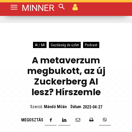
MINNER
AI / MI
Gazdaság és üzlet
Podcast
A metaverzum
megbukott, az új
Zuckerberg AI
lesz? Hírszemle
Dátum
Szerző:
Mándó Milán
2023-04-27
MEGOSZTÁS