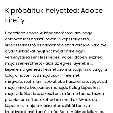
Kipróbáltuk helyetted: Adobe
Firefly
Éledezik az Adobe AI képgenerátora, ami nagy
dolgokat ígér hosszú távon. A képszerkesztő,
videószerkesztő és mindenféle szoftvereikkel karöltve
olyan funkciókat nyújthat majd amire egyik
versenytársa sem lesz képes. Valósi időben lesznek
majd szerkeszthetők akár az egyes layerek is a
képeken, a generált képnél azonnal tudja mi a tárgy, a
talaj, a háttér, tud majd csak 1-1 elemet
megváltoztatni, ami sokkal jobb használhatóságot ad
majd, mind a Midjourney mondjuk. Elvileg képes lesz
majd videókat is szerkeszteni, miért ne tudna, hiszen
premier pro effecteket adnak majd az AI-nak, de
képes lesz majd a márkajellemzőkből tanulva
kreatívokat gyártani és még 3d termékmodellezni is.