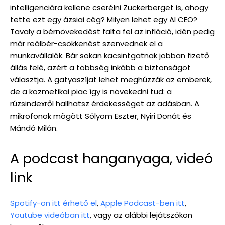
intelligenciára kellene cserélni Zuckerberget is, ahogy
tette ezt egy ázsiai cég? Milyen lehet egy AI CEO?
Tavaly a bérnövekedést falta fel az infláció, idén pedig
már reálbér-csökkenést szenvednek el a
munkavállalók. Bár sokan kacsintgatnak jobban fizető
állás felé, azért a többség inkább a biztonságot
választja. A gatyaszíjat lehet meghúzzák az emberek,
de a kozmetikai piac így is növekedni tud: a
rúzsindexről hallhatsz érdekességet az adásban. A
mikrofonok mögött Sólyom Eszter, Nyiri Donát és
Mándó Milán.
A podcast hanganyaga, videó
link
Spotify-on itt érhető el
,
Apple Podcast-ben itt
,
Youtube videóban itt
, vagy az alábbi lejátszókon