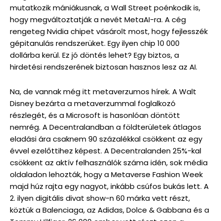
mutatkozik mániákusnak, a Wall Street poénkodik is,
hogy megváltoztatják a nevét MetaAI-ra. A cég
rengeteg Nvidia chipet vásárolt most, hogy fejlesszék
gépitanulás rendszerüket. Egy ilyen chip 10 000
dollárba kerül. Ez jó döntés lehet? Egy biztos, a
hirdetési rendszerének biztosan hasznos lesz az AI.
Na, de vannak még itt metaverzumos hírek. A Walt
Disney bezárta a metaverzummal foglalkozó
részlegét, és a Microsoft is hasonlóan döntött
nemrég. A Decentralandban a földterületek átlagos
eladási ára csaknem 90 százalékkal csökkent az egy
évvel ezelőttihez képest. A Decentralanden 25%-kal
csökkent az aktív felhasználók száma idén, sok média
oldaladon lehozták, hogy a Metaverse Fashion Week
majd húz rajta egy nagyot, inkább csúfos bukás lett. A
2. ilyen digitális divat show-n 60 márka vett részt,
köztük a Balenciaga, az Adidas, Dolce & Gabbana és a