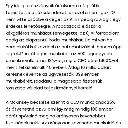
Egy ideig a részvényeik árfolyama még túl is
teljesítette a tőzsdeindexet, ez azóta nem igaz, DE
nem vitte csődbe a céget az AI. Ez pedig rávilágít egy
érdekes lehetőségre. A robotizáció először a
kékgalléros munkákat fenyegette, az új AI forradalom
pedig az alapszintű irodai munkákat. De mi van ha
nem alulról kell kezdeni az automatizálást, hanem épp
legfelül? Az átlagos munkabér az 500 legnagyobb
amerikai vállalatnál 18%-ot, míg a CEO bére 1460%-ot
ment fel az elmúlt 45 évben. Átlag 16 millió dollárt
keresnek évente az ügyvezetők, 399 ember
munkabérét, ráadásul a magasabb fizetésük
rosszabb vállalati teljesítménnyel korrelál.
A McKinsey becslése szerint a CEO munkájának 25%-
át átvehetné az AI, ami így még mindig 100 ember
bérét spórolná meg ha arányosan kevesebbet
fizetnének nekik. Az arányosan kevesebb munkaidő és