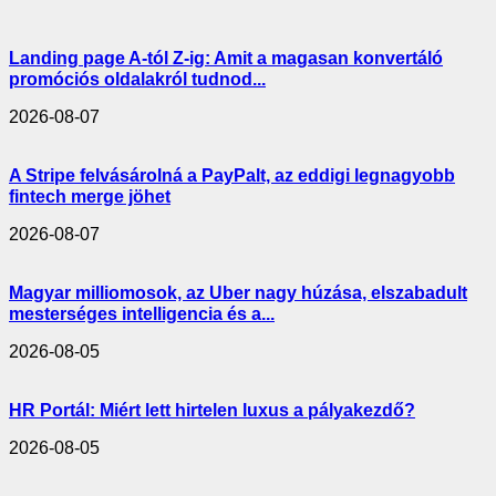
Landing page A-tól Z-ig: Amit a magasan konvertáló
promóciós oldalakról tudnod...
2026-08-07
A Stripe felvásárolná a PayPalt, az eddigi legnagyobb
fintech merge jöhet
2026-08-07
Magyar milliomosok, az Uber nagy húzása, elszabadult
mesterséges intelligencia és a...
2026-08-05
HR Portál: Miért lett hirtelen luxus a pályakezdő?
2026-08-05