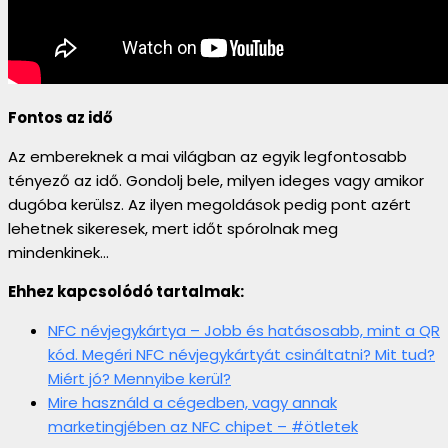
Fontos az idő
Az embereknek a mai világban az egyik legfontosabb
tényező az idő. Gondolj bele, milyen ideges vagy amikor
dugóba kerülsz. Az ilyen megoldások pedig pont azért
lehetnek sikeresek, mert időt spórolnak meg
mindenkinek…
Ehhez kapcsolódó tartalmak:
NFC névjegykártya – Jobb és hatásosabb, mint a QR
kód. Megéri NFC névjegykártyát csináltatni? Mit tud?
Miért jó? Mennyibe kerül?
Mire használd a cégedben, vagy annak
marketingjében az NFC chipet – #ötletek