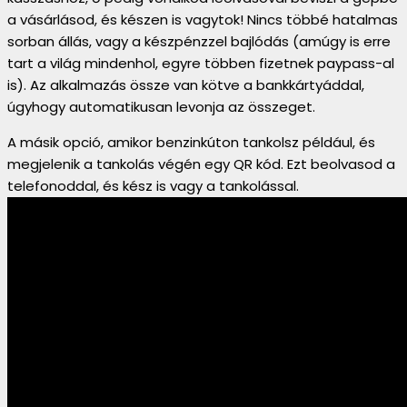
a vásárlásod, és készen is vagytok! Nincs többé hatalmas
sorban állás, vagy a készpénzzel bajlódás (amúgy is erre
tart a világ mindenhol, egyre többen fizetnek paypass-al
is). Az alkalmazás össze van kötve a bankkártyáddal,
úgyhogy automatikusan levonja az összeget.
A másik opció, amikor benzinkúton tankolsz például, és
megjelenik a tankolás végén egy QR kód. Ezt beolvasod a
telefonoddal, és kész is vagy a tankolással.