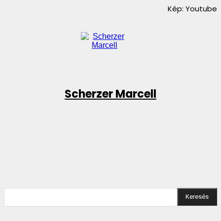
Kép: Youtube
Scherzer Marcell
ook
Linkedin
Email
Nyomtatás
Viber
Keresés