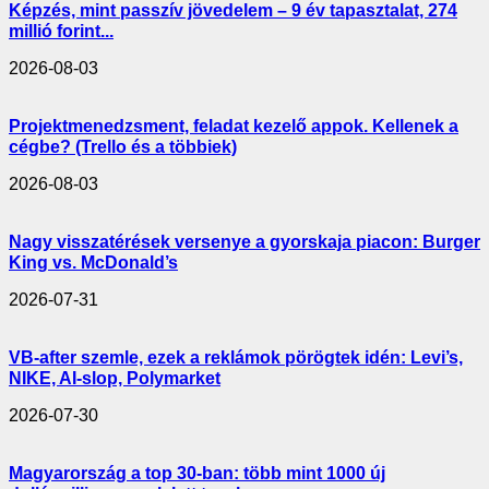
Képzés, mint passzív jövedelem – 9 év tapasztalat, 274
millió forint...
2026-08-03
Projektmenedzsment, feladat kezelő appok. Kellenek a
cégbe? (Trello és a többiek)
2026-08-03
Nagy visszatérések versenye a gyorskaja piacon: Burger
King vs. McDonald’s
2026-07-31
VB-after szemle, ezek a reklámok pörögtek idén: Levi’s,
NIKE, AI-slop, Polymarket
2026-07-30
Magyarország a top 30-ban: több mint 1000 új