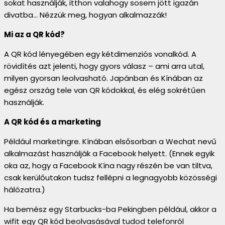
sokat használják, itthon valahogy sosem jött igazán
divatba… Nézzük meg, hogyan alkalmazzák!
Mi az a QR kód?
A QR kód lényegében egy kétdimenziós vonalkód. A
rövidítés azt jelenti, hogy gyors válasz – ami arra utal,
milyen gyorsan leolvasható. Japánban és Kínában az
egész ország tele van QR kódokkal, és elég sokrétűen
használják.
A QR kód és a marketing
Például marketingre. Kínában elsősorban a Wechat nevű
alkalmazást használják a Facebook helyett. (Ennek egyik
oka az, hogy a Facebook Kína nagy részén be van tiltva,
csak kerülőutakon tudsz fellépni a legnagyobb közösségi
hálózatra.)
Ha bemész egy Starbucks-ba Pekingben például, akkor a
wifit egy QR kód beolvasásával tudod telefonról