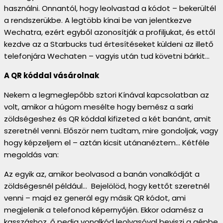
használni. Onnantól, hogy leolvastad a kódot – bekerültél
a rendszerükbe. A legtöbb kínai be van jelentkezve
Wechatra, ezért egyből azonosítják a profiljukat, és ettől
kezdve az a Starbucks tud értesítéseket küldeni az illető
telefonjára Wechaten – vagyis után tud követni bárkit…
A QR kóddal vásárolnak
Nekem a legmeglepőbb sztori Kínával kapcsolatban az
volt, amikor a húgom mesélte hogy bemész a sarki
zöldségeshez és QR kóddal kifizeted a két banánt, amit
szeretnél venni. Először nem tudtam, mire gondoljak, vagy
hogy képzeljem el – aztán kicsit utánanéztem… Kétféle
megoldás van:
Az egyik az, amikor beolvasod a banán vonalkódját a
zöldségesnél például… Bejelölöd, hogy kettőt szeretnél
venni – majd ez generál egy másik QR kódot, ami
megjelenik a telefonod képernyőjén. Ekkor odamész a
kasszáshoz, ő pedig vonalkód leolvasóval beviszi a gépbe