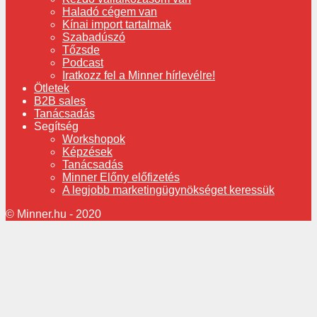
Haladó cégem van
Kínai import tartalmak
Szabadúszó
Tőzsde
Podcast
Iratkozz fel a Minner hírlevélre!
Ötletek
B2B sales
Tanácsadás
Segítség
Workshopok
Képzések
Tanácsadás
Minner Előny előfizetés
A legjobb marketingügynökséget keressük
© Minner.hu - 2020