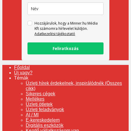
Hozzájárulok, hogy a Minner.hu Média
Kft számomra hírlevelet küldjön.
Adatkezelési tájékoztató
Feliratkozás
Főoldal
Új vagy?
Témák
Üzleti hírek érdekelnek, inspirálódnék (Összes
cikk)
Sikeres cégek
Mellékes
Üzleti ötletek
Üzleti feladványok
AI / MI
E-kereskedelem
Digitális eszközök
Kezdő vállalkozásom van