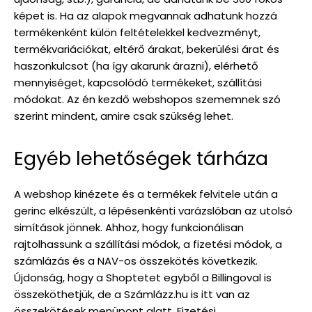
képet is. Ha az alapok megvannak adhatunk hozzá
termékenként külön feltételekkel kedvezményt,
termékvariációkat, eltérő árakat, bekerülési árat és
haszonkulcsot (ha így akarunk árazni), elérhető
mennyiséget, kapcsolódó termékeket, szállítási
módokat. Az én kezdő webshopos szememnek szó
szerint mindent, amire csak szükség lehet.
Egyéb lehetőségek tárháza
A webshop kinézete és a termékek felvitele után a
gerinc elkészült, a lépésenkénti varázslóban az utolsó
simítások jönnek. Ahhoz, hogy funkcionálisan
rajtolhassunk a szállítási módok, a fizetési módok, a
számlázás és a NAV-os összekötés következik.
Újdonság, hogy a Shoptetet egyből a Billingoval is
összeköthetjük, de a Számlázz.hu is itt van az
összekötések menüpont alatt. Fizetési