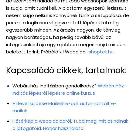
de szerintem haladó és működő webshopok számára
is tudja, amit tudni kell. A platform egyszerű, letisztult,
nekem súgó nélkül is könnyűnek tűnik a setupolása, de
persze a logikusan végigvezetett lépésekkel még
egyszerűbb minden. Az árazás nagyon, de tényleg
nagyon barátságos, ha pedig tovább bővül az
integrációk listája egyre jobban megéri majd minden
beletett forint. Próbáld ki!
Weboldal:
shoptet.hu
Kapcsolódó cikkek, tartalmak:
Webáruház indításban gondolkodsz?
Webáruház
indítás lépésről lépésre online kurzus
Hírlevél küldése Mailerlite-ból, automatizált e-
mailek
Hőtérkép a weboldaladról. Tudd meg, mit csinálnak
a látogatóid. Hotjar használata