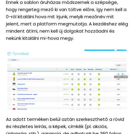
Ennek a sablon áruházas módszernek a szépsége,
hogy rengeteg mező ki van töltve előre, így nem kell a
0-ról kitalálni hova mit írjunk, melyik mezőnév mit
jelent, mert a platform megmutatja. A kezdéshez elég
mindent átírni, nem kell új dolgokat hozzáadni és
nekünk kitalálni mi-hova megy.
Az adott terméken belül aztán szerkeszthető a rövid
és részletes leírás, a képek, címkék (pl. akciós,
újdonság, stb.), garancia, de adhatunk be 360 fokos