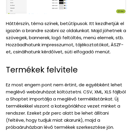
Háttérszín, téma színek, betűtípusok. Itt kezdhetjük el
igazán a brandre szabni az oldalunkat. Majd jöhetnek a
szövegek, bannerek, logó feltöltés, menü elemek, stb.
Hozzáadhatunk impresszumot, tájékoztatókat, ÁSZF-
et, csinálhatunk kérdőívet, süti elfogadó menüt.
Termékek felvitele
Ez most engem pont nem értint, de egyébként lehet
meglévő webáruházat költöztetni. CSV, XML, XLS fájlból
a Shoptet importálja a meglévő terméklistánkat. Új
termékekkel viszont a kategóriákhoz vezet minket a
rendszer. Ezeket pár perc alatt be lehet állítani
(feltéve, hogy tudjuk miat akarunk), majd a
próbaáruházban lévő termékek szerkesztése jön.