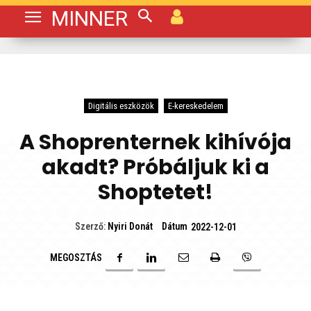
MINNER
Digitális eszközök
E-kereskedelem
A Shoprenternek kihívója
akadt? Próbáljuk ki a
Shoptetet!
Dátum
Szerző:
Nyiri Donát
2022-12-01
MEGOSZTÁS