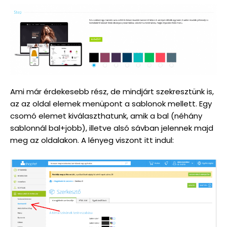
Ami már érdekesebb rész, de mindjárt szekresztünk is,
az az oldal elemek menüpont a sablonok mellett. Egy
csomó elemet kiválaszthatunk, amik a bal (néhány
sablonnál bal+jobb), illetve alsó sávban jelennek majd
meg az oldalakon. A lényeg viszont itt indul: