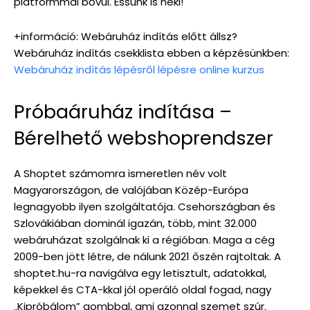
platformmal bővül. Essünk is neki!
+információ: Webáruház indítás előtt állsz?
Webáruház indítás csekklista ebben a képzésünkben:
Webáruház indítás lépésről lépésre online kurzus
Próbaáruház indítása –
Bérelhető webshoprendszer
A Shoptet számomra ismeretlen név volt
Magyarországon, de valójában Közép-Európa
legnagyobb ilyen szolgáltatója. Csehországban és
Szlovákiában dominál igazán, több, mint 32.000
webáruházat szolgálnak ki a régióban. Maga a cég
2009-ben jött létre, de nálunk 2021 őszén rajtoltak. A
shoptet.hu-ra navigálva egy letisztult, adatokkal,
képekkel és CTA-kkal jól operáló oldal fogad, nagy
„Kipróbálom” gombbal, ami azonnal szemet szúr.