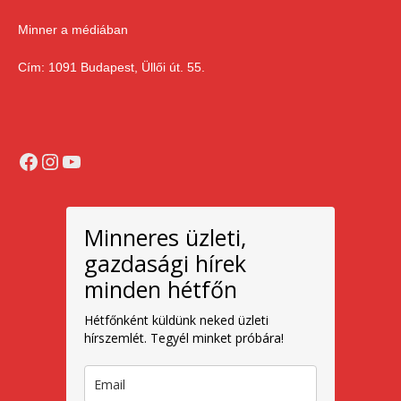
Minner a médiában
Cím: 1091 Budapest, Üllői út. 55.
Facebook
Instagram
YouTube
Minneres üzleti,
gazdasági hírek
minden hétfőn
Hétfőnként küldünk neked üzleti
hírszemlét. Tegyél minket próbára!