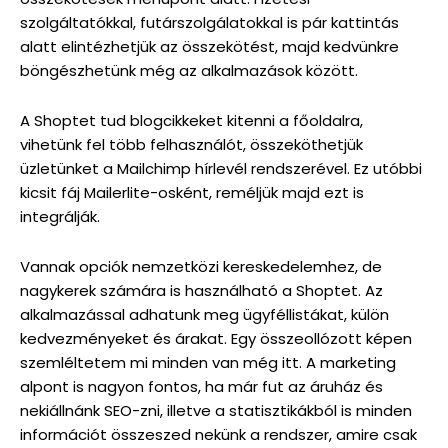
szolgáltatókkal, futárszolgálatokkal is pár kattintás
alatt elintézhetjük az összekötést, majd kedvünkre
böngészhetünk még az alkalmazások között.
A Shoptet tud blogcikkeket kitenni a főoldalra,
vihetünk fel több felhasználót, összeköthetjük
üzletünket a Mailchimp hírlevél rendszerével. Ez utóbbi
kicsit fáj Mailerlite-osként, reméljük majd ezt is
integrálják.
Vannak opciók nemzetközi kereskedelemhez, de
nagykerek számára is használható a Shoptet. Az
alkalmazással adhatunk meg ügyféllistákat, külön
kedvezményeket és árakat. Egy összeollózott képen
szemléltetem mi minden van még itt. A marketing
alpont is nagyon fontos, ha már fut az áruház és
nekiállnánk SEO-zni, illetve a statisztikákból is minden
információt összeszed nekünk a rendszer, amire csak