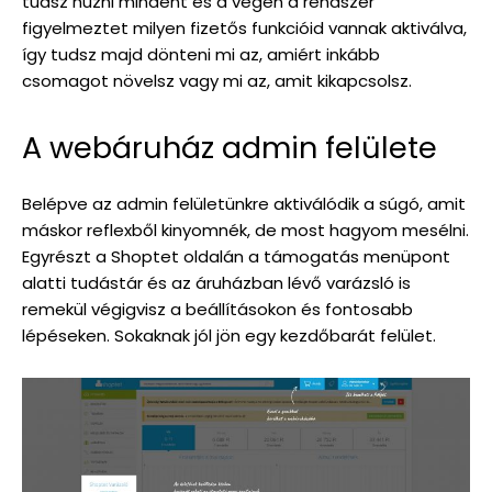
tudsz húzni mindent és a végén a rendszer
figyelmeztet milyen fizetős funkcióid vannak aktiválva,
így tudsz majd dönteni mi az, amiért inkább
csomagot növelsz vagy mi az, amit kikapcsolsz.
A webáruház admin felülete
Belépve az admin felületünkre aktiválódik a súgó, amit
máskor reflexből kinyomnék, de most hagyom mesélni.
Egyrészt a Shoptet oldalán a támogatás menüpont
alatti tudástár és az áruházban lévő varázsló is
remekül végigvisz a beállításokon és fontosabb
lépéseken. Sokaknak jól jön egy kezdőbarát felület.