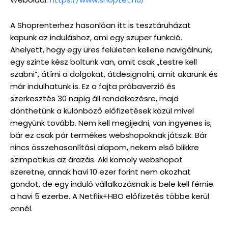
A Shoprenterhez hasonlóan itt is tesztáruházat
kapunk az induláshoz, ami egy szuper funkció.
Ahelyett, hogy egy üres felületen kellene navigálnunk,
egy szinte kész boltunk van, amit csak „testre kell
szabni”, átírni a dolgokat, átdesignolni, amit akarunk és
már indulhatunk is. Ez a fajta próbaverzió és
szerkesztés 30 napig áll rendelkezésre, majd
dönthetünk a különböző előfizetések közül mivel
megyünk tovább. Nem kell megijedni, van ingyenes is,
bár ez csak pár termékes webshopoknak játszik. Bár
nincs összehasonlítási alapom, nekem első blikkre
szimpatikus az árazás. Aki komoly webshopot
szeretne, annak havi 10 ezer forint nem okozhat
gondot, de egy induló vállalkozásnak is bele kell férnie
a havi 5 ezerbe. A Netflix+HBO előfizetés többe kerül
ennél.