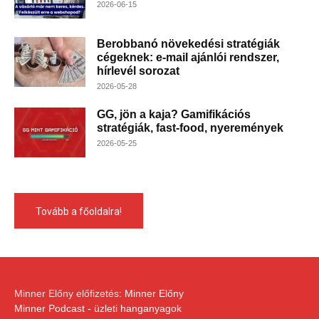
2026-06-15
Berobbanó növekedési stratégiák
cégeknek: e-mail ajánlói rendszer,
hírlevél sorozat
2026-05-28
GG, jön a kaja? Gamifikációs
stratégiák, fast-food, nyeremények
2026-05-25
Tovább a főoldalra!
Minner Előny előfizetés:
Minner Előny
Minner Podcast - üzleti hanganyagok