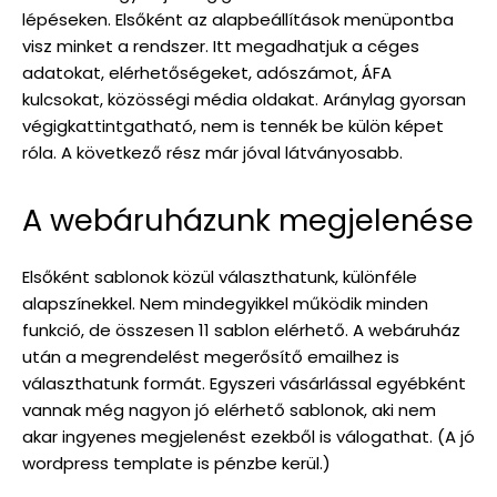
lépéseken. Elsőként az alapbeállítások menüpontba
visz minket a rendszer. Itt megadhatjuk a céges
adatokat, elérhetőségeket, adószámot, ÁFA
kulcsokat, közösségi média oldakat. Aránylag gyorsan
végigkattintgatható, nem is tennék be külön képet
róla. A következő rész már jóval látványosabb.
A webáruházunk megjelenése
Elsőként sablonok közül választhatunk, különféle
alapszínekkel. Nem mindegyikkel működik minden
funkció, de összesen 11 sablon elérhető. A webáruház
után a megrendelést megerősítő emailhez is
választhatunk formát. Egyszeri vásárlással egyébként
vannak még nagyon jó elérhető sablonok, aki nem
akar ingyenes megjelenést ezekből is válogathat. (A jó
wordpress template is pénzbe kerül.)