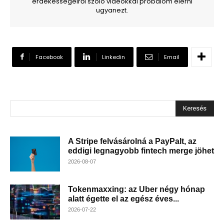
érdekességeiről szóló videókkal próbálom elérni
ugyanezt.
Facebook
Linkedin
Email
Keresés
A Stripe felvásárolná a PayPalt, az
eddigi legnagyobb fintech merge jöhet
2026-08-07
Tokenmaxxing: az Uber négy hónap
alatt égette el az egész éves...
2026-07-22