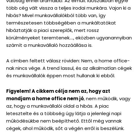
valóság ennél drámaibb. Az elmúlt időszakban egyre
több cég vált vissza a teljes irodai munkára. Vajon ki a
hibás? Mivel munkavállalókból több van, így
természetesen többségében a munkáltatókat
hibáztatják a piaci szereplők, mert rossz
körülményeket teremtenek…., eközben ugyanannyiban
számít a munkavállaló hozzáállása is.
A címben feltett válasz röviden: Nem, a home office-
nak nincs vége. A trend lassul, és az alkalmatlan cégek
és munkavállalók éppen most hullanak ki ebből.
Figyelem! A cikkem célja nem az, hogy azt
mondjam a home office nem jó
, nem működik, vagy
az, hogy a munkavállalói oldal a hibás. A piac
letesztelte és a többség úgy látja a jelenlegi napi
működésükbe nem beépíthető. Ettől még vannak
cégek, ahol működik, sőt a végén erről is beszélünk.