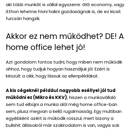
aki több munkát is vállal egyszerre. GIG economy, vagy
itthon lehetne hívni hakni gazdaságnak is, de ez kicsit
furcsán hangzik.
Akkor ez nem működhet? DE! A
home office lehet jó!
Azt gondolom fontos tudni, hogy miben nem működik
ahhoz, hogy tudjuk hogyan használjuk jól. Ezért is
készült a cikk, hogy lássuk az ellenpéldákat.
A kis cégeknél például nagyobb eséllyel jól tud
működni ez (Mikro és KKV)
, hiszen a munkavállaló
sem tud elbújni a munka alól még home office-ban
sem, plusz megvan a kellő rugalmasság. Egy multiban
egyébként azért is működik rosszul, mert bizony a
bullshit állásokról már szakirodalom is van, vagyis sok