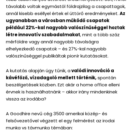
távolabb voltak egymástól földrajzilag a csapattagok,
annál kisebb eséllyel értek el úttörő eredményeket.
Az
ugyanabban a városban működő csapatok
például 22%-kal nagyobb valószínűséggel hoztak
létre innovatív szabadalmakat
, mint a több száz
mérföldre vagy annál nagyobb távolságra
elhelyezkedő csapatok – és 27%-kal nagyobb
valószínűséggel publikáltak pionír kutatásokat.
A kutatás alapján úgy tűnik, a
valódi innováció a
kávéfőző, vízadagoló mellett történik,
spontán
beszélgetések közben. Ezt akár a home office elleni
érvnek is használhatnánk – akkor irány mindenkinek
vissza az irodába?
A Goodhire nevű cég 3500 amerikai közép- és
felsővezetővel végzett el egy felmérést az irodai
munka vs távmunka témában: