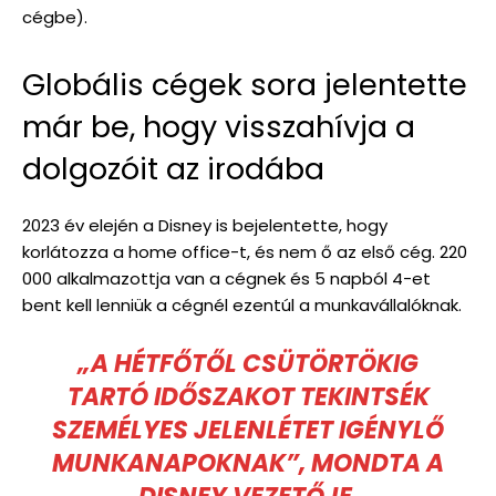
cégbe).
Globális cégek sora jelentette
már be, hogy visszahívja a
dolgozóit az irodába
2023 év elején a Disney is bejelentette, hogy
korlátozza a home office-t, és nem ő az első cég. 220
000 alkalmazottja van a cégnek és 5 napból 4-et
bent kell lenniük a cégnél ezentúl a munkavállalóknak.
„A HÉTFŐTŐL CSÜTÖRTÖKIG
TARTÓ IDŐSZAKOT TEKINTSÉK
SZEMÉLYES JELENLÉTET IGÉNYLŐ
MUNKANAPOKNAK”, MONDTA A