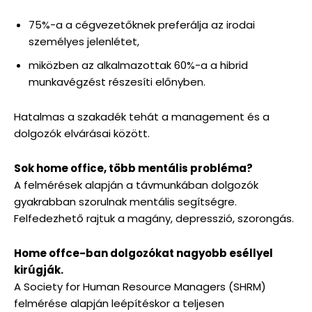
75%-a a cégvezetőknek preferálja az irodai
személyes jelenlétet,
miközben az alkalmazottak 60%-a a hibrid
munkavégzést részesíti előnyben.
Hatalmas a szakadék tehát a management és a
dolgozók elvárásai között.
Sok home office, több mentális probléma?
A felmérések alapján a távmunkában dolgozók
gyakrabban szorulnak mentális segítségre.
Felfedezhető rajtuk a magány, depresszió, szorongás.
Home offce-ban dolgozókat nagyobb eséllyel
kirúgják.
A Society for Human Resource Managers (SHRM)
felmérése alapján leépítéskor a teljesen