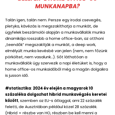
MUNKANAPBA?
Talán igen, talán nem. Persze egy irodai csevegés,
pletyka, kávézás is megszakíthatja a munkát, de
ügyfelek beszámolói alapján a munkavállalók munka
dinamikája rosszabb a home office-ban, az otthoni
„teendők” megszakítják a munkát, a deep work,
elmélyült munka kevésbé van jelen (nem, nem főzünk
pörköltet, nem vasalunk…). Sőt láthatóan a
munkavállalók úgy szervezik a napi életüket is, hogy a
home office-os munkaidőből még a magán dolgaikra
is jusson idő.
#statisztika
:
2024 év elején a magyarok 10
százaléka dolgozhat hibrid munkavégzés keretei
között
, szemben az EU-s átlaggal, ami 22 százalék
feletti, de Ausztriában például közel 28 százalék.
(Hibrid = részbe van HO, részben be kell menni a