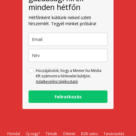
minden hétfőn
Hétfőnként küldünk neked üzleti
hírszemlét. Tegyél minket próbára!
Hozzájárulok, hogy a Minner.hu Média
Kft számomra hírlevelet küldjön.
Adatkezelési tájékoztató
Feliratkozás
Főoldal
Új vagy?
Témák
Ötletek
B2B sales
Tanácsadás