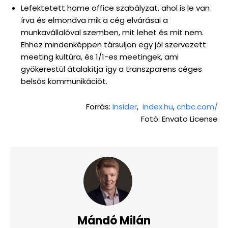
Lefektetett home office szabályzat, ahol is le van
írva és elmondva mik a cég elvárásai a
munkavállalóval szemben, mit lehet és mit nem.
Ehhez mindenképpen társuljon egy jól szervezett
meeting kultúra, és 1/1-es meetingek, ami
gyökerestül átalakítja így a transzparens céges
belsős kommunikációt.
Forrás:
Insider
,
index.hu
,
cnbc.com/
Fotó: Envato License
Mándó Milán