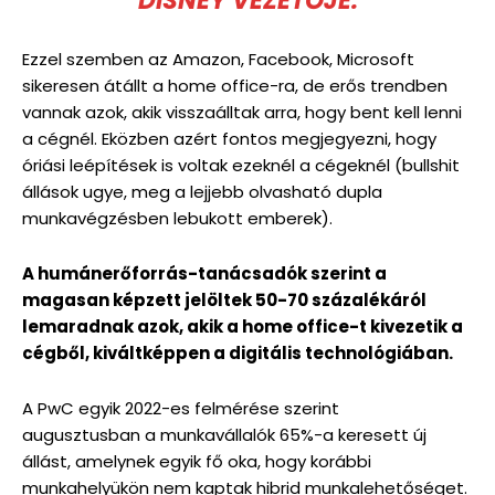
DISNEY VEZETŐJE.
Ezzel szemben az Amazon, Facebook, Microsoft
sikeresen átállt a home office-ra, de erős trendben
vannak azok, akik visszaálltak arra, hogy bent kell lenni
a cégnél. Eközben azért fontos megjegyezni, hogy
óriási leépítések is voltak ezeknél a cégeknél (bullshit
állások ugye, meg a lejjebb olvasható dupla
munkavégzésben lebukott emberek).
A humánerőforrás-tanácsadók szerint a
magasan képzett jelöltek 50-70 százalékáról
lemaradnak azok, akik a home office-t kivezetik a
cégből, kiváltképpen a digitális technológiában.
A PwC egyik 2022-es felmérése szerint
augusztusban a munkavállalók 65%-a keresett új
állást, amelynek egyik fő oka, hogy korábbi
munkahelyükön nem kaptak hibrid munkalehetőséget.