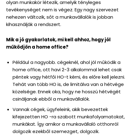
olyan munkakör létezik, amelyik tényleges
tevékenységet nem is végez. Egy nagy szervezet
nehezen változik, sőt a munkavállalók is jobban
kihasználják a rendszert.
Mik a jó gyakorlatok, mi kell ahhoz, hogy jól
működjön a home office?
Például a nagyobb. cégeknél, ahol jól működik a
home office, ott havi 2-3 alkalommal lehet csak
péntek vagy hétfői HO-t kérni, és előre kell jelezni.
Tehát van több HO is, de limitálva van a hétvége
közelsége. Ennek oka, hogy ne hosszú hétvégét
csináljanak ebből a munkavállalók.
Vannak cégek, ügyfeleink, akik bevezettek
kifejezetten HO -ra szabott munkafolyamatokat,
munkákat. Így amikor a munkavállaló otthonról
dolgozik ezekből szemezget, dolgozik.