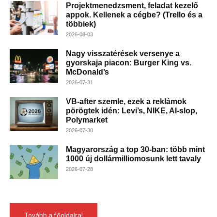
Projektmenedzsment, feladat kezelő
appok. Kellenek a cégbe? (Trello és a
többiek)
2026-08-03
Nagy visszatérések versenye a
gyorskaja piacon: Burger King vs.
McDonald’s
2026-07-31
VB-after szemle, ezek a reklámok
pörögtek idén: Levi’s, NIKE, AI-slop,
Polymarket
2026-07-30
Magyarország a top 30-ban: több mint
1000 új dollármilliomosunk lett tavaly
2026-07-28
Tovább a főoldalra!