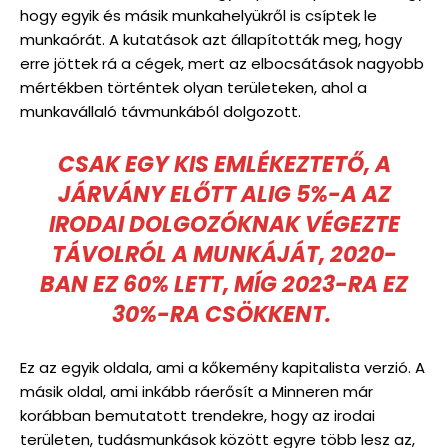
hogy egyik és másik munkahelyükről is csíptek le
munkaórát. A kutatások azt állapították meg, hogy
erre jöttek rá a cégek, mert az elbocsátások nagyobb
mértékben történtek olyan területeken, ahol a
munkavállaló távmunkából dolgozott.
CSAK EGY KIS EMLÉKEZTETŐ, A
JÁRVÁNY ELŐTT ALIG 5%-A AZ
IRODAI DOLGOZÓKNAK VÉGEZTE
TÁVOLRÓL A MUNKÁJÁT, 2020-
BAN EZ 60% LETT, MÍG 2023-RA EZ
30%-RA CSÖKKENT.
Ez az egyik oldala, ami a kőkemény kapitalista verzió. A
másik oldal, ami inkább ráerősít a Minneren már
korábban bemutatott trendekre, hogy az irodai
területen, tudásmunkások között egyre több lesz az,