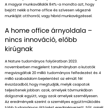
A magyar munkavállalók 84%-a mondta azt, hogy
bejött nekik a home office és szívesen végezné
munkáját otthonról, vagy hibrid munkavégzéssel.
A home office árnyoldala –
nincs innováció, előbb
kirúgnak
A Nature tudományos folyóiratban 2023.
novemberben megjelent tanulmányban a kutatók
megvizsgáltak 20 millió tudományos felfedezést és 4
millió szabadalom bejelentést az elmúlt fél
évszázadból, hogy megtudják, melyik csapatok
teljesítenek jobban: azok, amelyek távmunkában
dolgoznak együtt, vagy azok amelyek személyesen.
Az eredményeik szerint a személyes együttműködés
több tudományos áttörést eredményezett. Sőt, minél