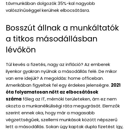
távmunkában dolgozók 35%-kal nagyobb
valószínűséggel kerülnek elbocsátásra.
Bosszút állnak a munkáltatók
a titkos másodállásban
lévőkön
Túl kevés a fizetés, nagy az infláció? Az emberek
ilyenkor gyakran nyúlnak a másodállás felé. De mikor
van erre idejük? A megoldás: home officeban.
Amerikában figyeltek fel egy érdekes jelenségre.
2021
óta folyamatosan nőtt az elbocsátások
száma
főleg az IT, mérnöki területeken, ám ez nem
okozta a munkanélküliségi ráta megugrását. Elemzők
szerint ennek oka, hogy már a magasabb
végzettségűek, szellemi munkások között népszerű
lett a másodállás. Sokan úgy kaptak dupla fizetést így,