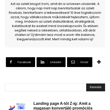
Azt az üzleti blogot írom, amit én is szívesen olvasnék. A
célom, hogy nap mint nap benntartsalak az üzleti
flowban, fenntartsam a lelkesedésed! 10 éve foglalkozom
azzal, hogy vállalkozások működését fejlesztem, újítom
meg. Imádom az üzleti statisztikákat, stratégiákat,
kutatásokat és ezeket mind összekapcsolni. És ebben
segítek neked a cikkekben, oktatásokban, sőt akár
chaten is! Új témám lesz most a work-life balance,
kiegyensúlyozott élet. Mert mindig kell valami új!
Facebook
Linkedin
Email
Keresés
Landing page A-tól Z-ig: Amit a
magasan konvertáló promóciós