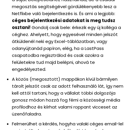
megosztás segítségével gördülékenyebb lesz a
Netflixbe való bejelentkezés is. És ami a legjobb:
céges bejelentkezési adatokat is meg tudsz
osztani!
Gondolj csak bele: érkezik egy új kolléga a
céghez. Ahelyett, hogy egyesével minden jelszót
átküldenél neki egy Excel-táblázatban, vagy
odanyújtanád papíron, elég, ha a LastPass
csapatodba regisztrálod és csak azokra a
felületekre tud majd belépni, ahová te
engedélyezted.
A közös (megosztott) mappákon kívül bármilyen
tárolt jelszót csak az adott felhasználó lát, így nem
kell attól tartani, hogy a vállalat többi dolgozója
gonosz módon hozzá fog férni a közösségi média
profilodhoz és kiírhat valami roppant vicceset az
üzenőfaladra.
Felmerülhet a kérdés, hogyha valaki céges email-lel