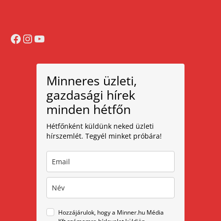
Facebook
Instagram
YouTube
Minneres üzleti,
gazdasági hírek
minden hétfőn
Hétfőnként küldünk neked üzleti
hírszemlét. Tegyél minket próbára!
Hozzájárulok, hogy a Minner.hu Média