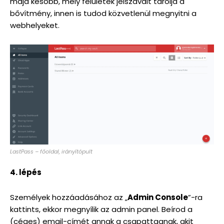
majd később, mely felületek jelszavait tárolja a
bővítmény, innen is tudod közvetlenül megnyitni a
webhelyeket.
LastPass – főoldal, irányítópult
4. lépés
Személyek hozzáadásához az „
Admin Console
”-ra
kattints, ekkor megnyílik az admin panel. Beírod a
(céges) email-címét annak a csapattagnak, akit