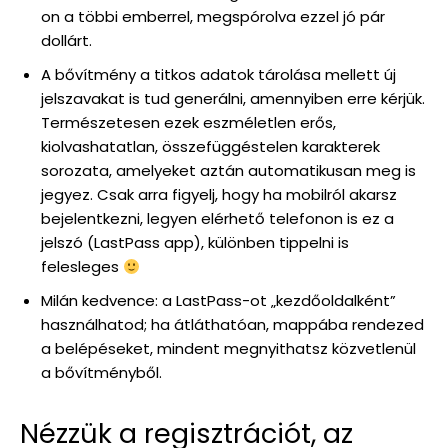
on a többi emberrel, megspórolva ezzel jó pár
dollárt.
A bővítmény a titkos adatok tárolása mellett új
jelszavakat is tud generálni, amennyiben erre kérjük.
Természetesen ezek eszméletlen erős,
kiolvashatatlan, összefüggéstelen karakterek
sorozata, amelyeket aztán automatikusan meg is
jegyez. Csak arra figyelj, hogy ha mobilról akarsz
bejelentkezni, legyen elérhető telefonon is ez a
jelszó (LastPass app), különben tippelni is
felesleges
Milán kedvence: a LastPass-ot „kezdőoldalként”
használhatod; ha átláthatóan, mappába rendezed
a belépéseket, mindent megnyithatsz közvetlenül
a bővítményből.
Nézzük a regisztrációt, az