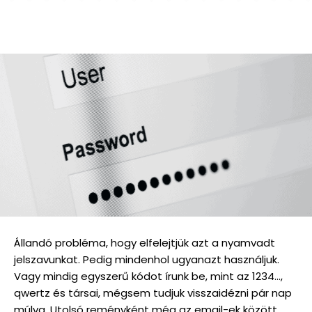
Állandó probléma, hogy elfelejtjük azt a nyamvadt
jelszavunkat. Pedig mindenhol ugyanazt használjuk.
Vagy mindig egyszerű kódot írunk be, mint az 1234…,
qwertz és társai, mégsem tudjuk visszaidézni pár nap
múlva. Utolsó reményként még az email-ek között