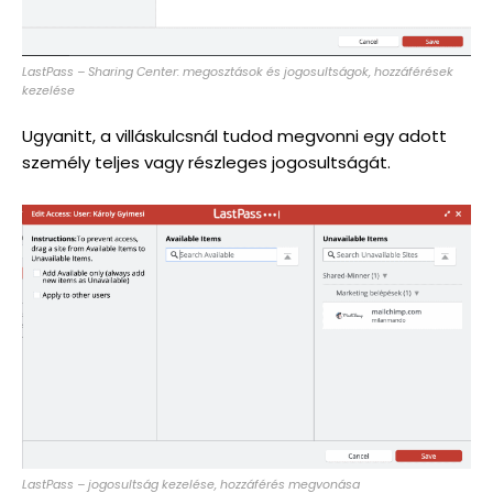
LastPass – Sharing Center: megosztások és jogosultságok, hozzáférések
kezelése
Ugyanitt, a villáskulcsnál tudod megvonni egy adott
személy teljes vagy részleges jogosultságát.
LastPass – jogosultság kezelése, hozzáférés megvonása