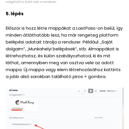
meghívót is küld neki a rendszer
5. lépés
Először is hozz létre mappákat a LastPass-on belül, így
minden átláthatóbb lesz, ha már rengeteg platform
belépési adatait tárolja a rendszer. Például: „Saját
dolgaim”, „Munkahelyi belépések”, stb. Almappákat is
létrehozhatsz, és külön szabályozhatod, ki és mit
láthat, amennyiben meg van osztva vele az adott
mappa. Új mappa vagy elem létrehozásához kattints
a jobb alsó sarokban található piros + gombra.