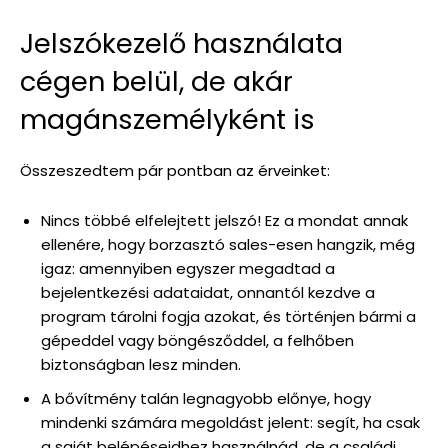
Jelszókezelő használata
cégen belül, de akár
magánszemélyként is
Összeszedtem pár pontban az érveinket:
Nincs többé elfelejtett jelszó! Ez a mondat annak
ellenére, hogy borzasztó sales-esen hangzik, még
igaz: amennyiben egyszer megadtad a
bejelentkezési adataidat, onnantól kezdve a
program tárolni fogja azokat, és történjen bármi a
gépeddel vagy böngésződdel, a felhőben
biztonságban lesz minden.
A bővítmény talán legnagyobb előnye, hogy
mindenki számára megoldást jelent: segít, ha csak
a saját belépéseidhez használnád, de a családi