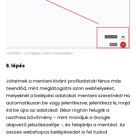
LastPass – új mappa / elem hozzáadása
6. lépés
Jöhetnek a menteni kívánt profiladatok! Nincs más
teendőd, mint meglátogatni azon webhelyeket,
melyeknél a belépési adatokat menteni szeretnéd! Ha
automatikusan be vagy jelentkezve, jelentkezz ki, majd
írd be újra az adatokat. Ekkor rögtön felugrik a
LastPass bővítmény – mint mondjuk a Google
alapvető jelszókezelője -, és felajánlja a mentést. Az
összes webshopos belépésedet is fel tudod