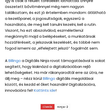
így is csak a felület töredékét láthattad. Ennyire
összetett bővítménnyel még nem nagyon
találkoztam, és ezt jó értelemben mondom: átlátható
a kezelőpanel, a jogosultságok, egyszerű a
használata, de meg kell tanulni kezelni, kell a rutin.
Viszont, ha ezt abszolválod, eszméletlenül
megkönnyíti majd a belépéseket, a munkatársak
hozzáféréseit, a jelszavak kezelését, és többé nem
fogod ismerni az „elfelejtett jelszó” fogalmát sem.
A
Billingo
a Digitális Ninja rovat támogatásával is sokat
segített, hogy kiaknázd a digitalizációban rejlő
lehetőségeket. Ha már rákanyarodtál erre az útra, ne
állj meg – nézz körül
Billingo
digitális megoldásai
között, és kezdd el őket használni! Digitalizációra,
innovációra fel!
Kattints ide
!
CÍMKÉK
ninja-2