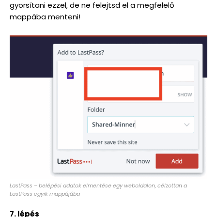
gyorsítani ezzel, de ne felejtsd el a megfelelő
mappába menteni!
LastPass – belépési adatok elmentése egy weboldalon, célzottan a
LastPass egyik mappájába
7. lépés