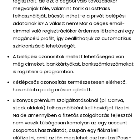
regisztrált, de ezt a cégből való távozásakor
megvonják tőle, valamint törlik a LastPass
felhasználóját, búcsút inthet-e a privát belépési
adatainak is? A válasz: nem! Már a céges email-
címmel való regisztrációkor érdemes létrehozni egy
magáncélú profilt, így beállíthatjuk az automatikus
szinkronizáció lehetőségét.
A belépési azonosítók mellett lehetőséged van
még címeket, bankkártyákat, bankszámlaszámokat
is rögzíteni a programban.
Kétlépcsős azonosítás természetesen elérhető,
használata pedig erősen ajánlott.
Bizonyos prémium szolgáltatásoknál (pl. Canva,
stock oldalak) felhasználóként kell havidíjat fizetni.
Na de amennyiben a fizetős szolgáltatás fejlesztői
nem veszik túlságosan komolyan az egy account
csoportos használatát, csupán egy fiókra kell
előfizetni, amit aztán meg lehet osztani LastPass-