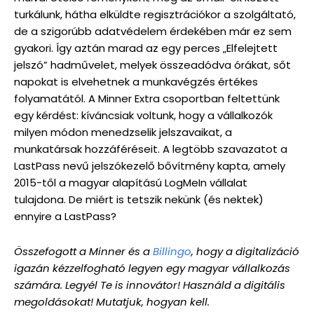
turkálunk, hátha elküldte regisztrációkor a szolgáltató,
de a szigorúbb adatvédelem érdekében már ez sem
gyakori. Így aztán marad az egy perces „Elfelejtett
jelszó” hadművelet, melyek összeadódva órákat, sőt
napokat is elvehetnek a munkavégzés értékes
folyamatától. A Minner Extra csoportban feltettünk
egy kérdést: kíváncsiak voltunk, hogy a vállalkozók
milyen módon menedzselik jelszavaikat, a
munkatársak hozzáféréseit. A legtöbb szavazatot a
LastPass nevű jelszókezelő bővítmény kapta, amely
2015-től a magyar alapítású LogMeIn vállalat
tulajdona. De miért is tetszik nekünk (és nektek)
ennyire a LastPass?
Összefogott a Minner és a
Billingo
, hogy a digitalizáció
igazán kézzelfogható legyen egy magyar vállalkozás
számára. Legyél Te is innovátor! Használd a digitális
megoldásokat! Mutatjuk, hogyan kell.