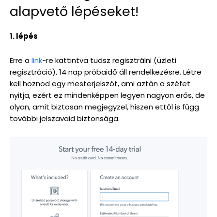
alapvető lépéseket!
1. lépés
Erre a
link
-re kattintva tudsz regisztrálni (üzleti
regisztráció), 14 nap próbaidő áll rendelkezésre. Létre
kell hoznod egy mesterjelszót, ami aztán a széfet
nyitja, ezért ez mindenképpen legyen nagyon erős, de
olyan, amit biztosan megjegyzel, hiszen ettől is függ
további jelszavaid biztonsága.