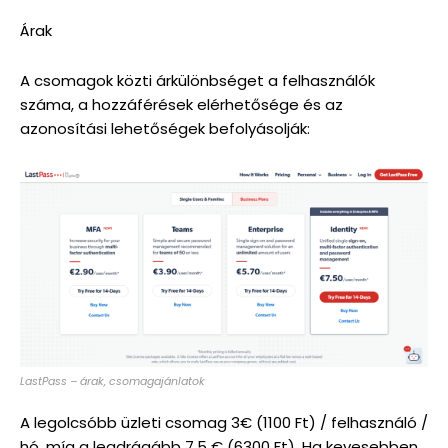
Árak
A csomagok közti árkülönbséget a felhasználók
száma, a hozzáférések elérhetősége és az
azonosítási lehetőségek befolyásolják:
LastPass – árak, csomagajánlatok
A legolcsóbb üzleti csomag 3€ (1100 Ft) / felhasználó /
hó, míg a legdrágább 7,5 € (6300 Ft). Ha kevesebben