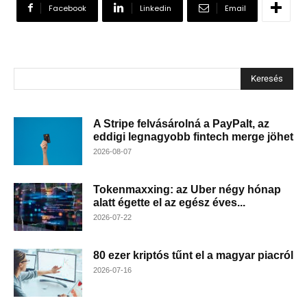
Facebook
Linkedin
Email
Keresés
A Stripe felvásárolná a PayPalt, az
eddigi legnagyobb fintech merge jöhet
2026-08-07
Tokenmaxxing: az Uber négy hónap
alatt égette el az egész éves...
2026-07-22
80 ezer kriptós tűnt el a magyar piacról
2026-07-16