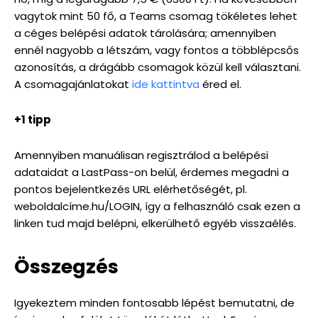
vagytok mint 50 fő, a Teams csomag tökéletes lehet
a céges belépési adatok tárolására; amennyiben
ennél nagyobb a létszám, vagy fontos a többlépcsős
azonosítás, a drágább csomagok közül kell választani.
A csomagajánlatokat
ide kattintva
éred el.
+1 tipp
Amennyiben manuálisan regisztrálod a belépési
adataidat a LastPass-on belül, érdemes megadni a
pontos bejelentkezés URL elérhetőségét, pl.
weboldalcíme.hu/LOGIN, így a felhasználó csak ezen a
linken tud majd belépni, elkerülhető egyéb visszaélés.
Összegzés
Igyekeztem minden fontosabb lépést bemutatni, de