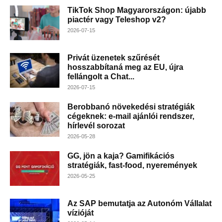
TikTok Shop Magyarországon: újabb
piactér vagy Teleshop v2?
2026-07-15
Privát üzenetek szűrését
hosszabbítaná meg az EU, újra
fellángolt a Chat...
2026-07-15
Berobbanó növekedési stratégiák
cégeknek: e-mail ajánlói rendszer,
hírlevél sorozat
2026-05-28
GG, jön a kaja? Gamifikációs
stratégiák, fast-food, nyeremények
2026-05-25
Az SAP bemutatja az Autonóm Vállalat
vízióját