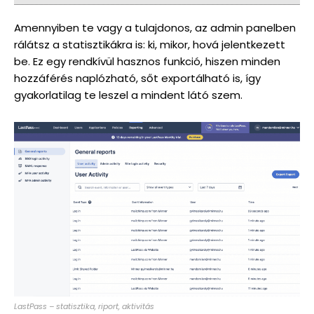
Amennyiben te vagy a tulajdonos, az admin panelben
rálátsz a statisztikákra is: ki, mikor, hová jelentkezett
be. Ez egy rendkívül hasznos funkció, hiszen minden
hozzáférés naplózható, sőt exportálható is, így
gyakorlatilag te leszel a mindent látó szem.
LastPass – statisztika, riport, aktivitás