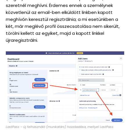
szeretnél meghívni. Érdemes ennek a személynek
közvetlenül az email-ben elküldött linkben kapott
meghívón keresztül regisztrálnia; a mi esetünkben a
két, már meglévő profil összecsatolása nem sikerült,
törölni kellett az egyiket, majd a kapott linkkel
újraregisztrálni.
LastPass – új felhasználó (munkatárs) hozzáadása, mellyel LastPass