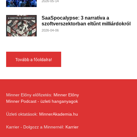
2026-05-14
SaaSpocalypse: 3 narratíva a
szoftverszektorban eltűnt milliárdokról
2026-04-06
Tovább a főoldalra!
Minner Előny előfizetés:
Minner Előny
Minner Podcast - üzleti hanganyagok
Üzleti oktatások:
MinnerAkademia.hu
Karrier - Dolgozz a Minnernél:
Karrier