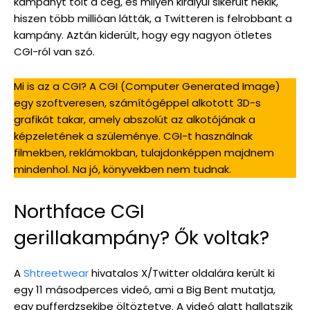
kampányt tolt a cég, és milyen királyul sikerült nekik,
hiszen több millióan látták, a Twitteren is felrobbant a
kampány. Aztán kiderült, hogy egy nagyon ötletes
CGI-ról van szó.
Mi is az a CGI? A CGI (Computer Generated Image)
egy szoftveresen, számítógéppel alkotott 3D-s
grafikát takar, amely abszolút az alkotójának a
képzeletének a szüleménye. CGI-t használnak
filmekben, reklámokban, tulajdonképpen majdnem
mindenhol. Na jó, könyvekben nem tudnak.
Northface CGI
gerillakampány? Ők voltak?
A
Shtreetwear
hivatalos X/Twitter oldalára került ki
egy 11 másodperces videó, ami a Big Bent mutatja,
egy pufferdzsekibe öltöztetve. A videó alatt hallatszik