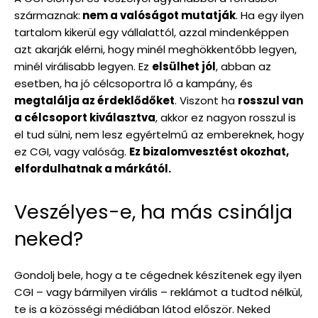
származnak:
nem a valóságot mutatják
. Ha egy ilyen
tartalom kikerül egy vállalattól, azzal mindenképpen
azt akarják elérni, hogy minél meghökkentőbb legyen,
minél virálisabb legyen. Ez
elsülhet jól
, abban az
esetben, ha jó célcsoportra lő a kampány, és
megtalálja az érdeklődőket
. Viszont ha
rosszul van
a célcsoport kiválasztva
, akkor ez nagyon rosszul is
el tud sülni, nem lesz egyértelmű az embereknek, hogy
ez CGI, vagy valóság.
Ez bizalomvesztést okozhat,
elfordulhatnak a márkától.
Veszélyes-e, ha más csinálja
neked?
Gondolj bele, hogy a te cégednek készítenek egy ilyen
CGI – vagy bármilyen virális – reklámot a tudtod nélkül,
te is a közösségi médiában látod először. Neked