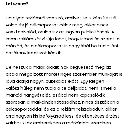
tetszene?
Ha olyan reklámról van szó, amilyet te is készítettél
volna és jó célcsoportot céloz meg, akkor nincs
vesztenivalód, örülhetsz az ingyen publicitásnak. A
kamu reklám készítője lehet, hogy ismeri és szereti a
márkád, és a célcsoportot is nagyjából be tudja lőni,
hatékony kreatívot készít.
De nézzük a másik oldalt. Sok cégvezető még az
általa megbízott marketinges szakember munkáját is
jóvá akarja hagyni publikálás előtt. Egy idegen
valószínűleg nem tudja a te céljaidat, nem ismeri a
márkád hangvételét, ezáltal nem kapcsolódik
szorosan a márkaindentitásodhoz, nincs tisztában a
célcsoportoddal, és ez a reklám “elszabadul”, akkor
arra nagyon kis befolyásod lesz, és ellentétes érzést
válthat ki az emberekben a márkáddal szemben.