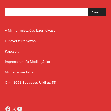
A Minner missziója. Ezért olvasd!
Hírlevél feliratkozás
Kapcsolat
Impresszum és Médiaajánlat,
Minner a médiában
Cím: 1091 Budapest, Üllői út. 55.
Facebook
Instagram
YouTube