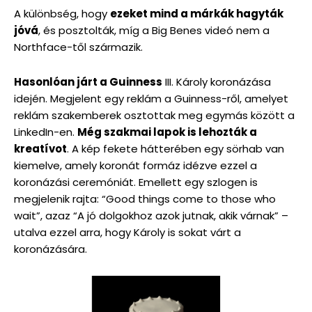
A különbség, hogy
ezeket mind a márkák hagyták
jóvá
, és posztolták, míg a Big Benes videó nem a
Northface-től származik.
Hasonlóan járt a Guinness
III. Károly koronázása
idején. Megjelent egy reklám a Guinness-ről, amelyet
reklám szakemberek osztottak meg egymás között a
LinkedIn-en.
Még szakmai lapok is lehozták a
kreatívot
. A kép fekete hátterében egy sörhab van
kiemelve, amely koronát formáz idézve ezzel a
koronázási ceremóniát. Emellett egy szlogen is
megjelenik rajta: “Good things come to those who
wait”, azaz “A jó dolgokhoz azok jutnak, akik várnak” –
utalva ezzel arra, hogy Károly is sokat várt a
koronázására.