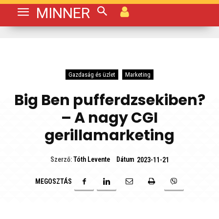
MINNER
Gazdaság és üzlet
Marketing
Big Ben pufferdzsekiben?
– A nagy CGI
gerillamarketing
Dátum
Szerző:
Tóth Levente
2023-11-21
MEGOSZTÁS