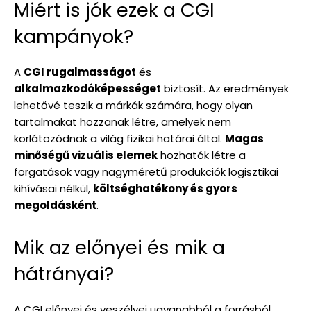
Miért is jók ezek a CGI
kampányok?
A
CGI rugalmasságot
és
alkalmazkodóképességet
biztosít. Az eredmények
lehetővé teszik a márkák számára, hogy olyan
tartalmakat hozzanak létre, amelyek nem
korlátozódnak a világ fizikai határai által.
Magas
minőségű vizuális elemek
hozhatók létre a
forgatások vagy nagyméretű produkciók logisztikai
kihívásai nélkül,
költséghatékony és gyors
megoldásként
.
Mik az előnyei és mik a
hátrányai?
A CGI előnyei és veszélyei ugyanabból a forrásból