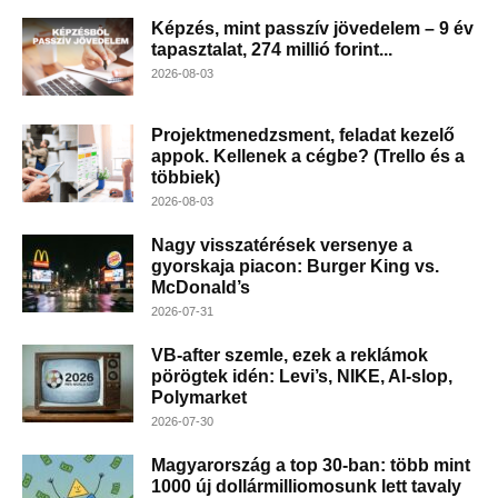
Képzés, mint passzív jövedelem – 9 év
tapasztalat, 274 millió forint...
2026-08-03
Projektmenedzsment, feladat kezelő
appok. Kellenek a cégbe? (Trello és a
többiek)
2026-08-03
Nagy visszatérések versenye a
gyorskaja piacon: Burger King vs.
McDonald’s
2026-07-31
VB-after szemle, ezek a reklámok
pörögtek idén: Levi’s, NIKE, AI-slop,
Polymarket
2026-07-30
Magyarország a top 30-ban: több mint
1000 új dollármilliomosunk lett tavaly