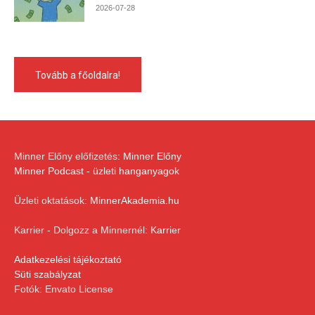
2026-07-28
Tovább a főoldalra!
Minner Előny előfizetés:
Minner Előny
Minner Podcast - üzleti hanganyagok
Üzleti oktatások:
MinnerAkademia.hu
Karrier - Dolgozz a Minnernél:
Karrier
Adatkezelési tájékoztató
Süti szabályzat
Fotók: Envato License