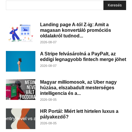
Keresés
Landing page A-tól Z-ig: Amit a
magasan konvertáló promóciós
oldalakról tudnod...
2026-08-07
A Stripe felvásárolná a PayPalt, az
eddigi legnagyobb fintech merge jöhet
2026-08-07
Magyar milliomosok, az Uber nagy
húzása, elszabadult mesterséges
intelligencia és a...
2026-08-05
HR Portál: Miért lett hirtelen luxus a
pályakezdő?
2026-08-05