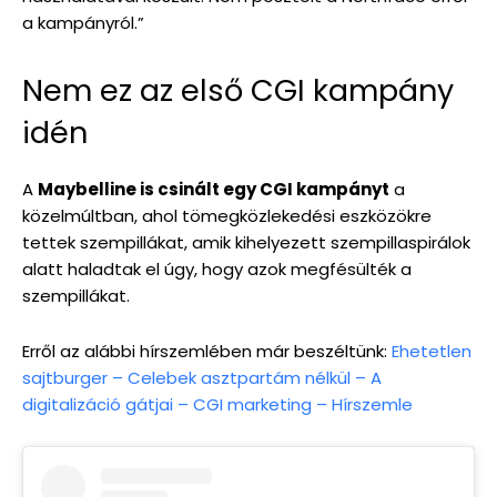
a kampányról.”
Nem ez az első CGI kampány
idén
A
Maybelline is csinált egy CGI kampányt
a
közelmúltban, ahol tömegközlekedési eszközökre
tettek szempillákat, amik kihelyezett szempillaspirálok
alatt haladtak el úgy, hogy azok megfésülték a
szempillákat.
Erről az alábbi hírszemlében már beszéltünk:
Ehetetlen
sajtburger – Celebek asztpartám nélkül – A
digitalizáció gátjai – CGI marketing – Hírszemle