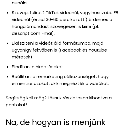
csinálni.
Szöveg, felirat? TikTok videónál, vagy hosszabb FB
videónál (értsd 30-60 perc közötti) érdemes a
hangalámondást szövegesen is kiírni (pl.
descript.com -mal).
Elkészíteni a videót álló formátumba, majd
ugyanígy fekvőben is (Facebook és Youtube
méretek)
Elindítani a hirdetéseket.
Beállítani a remarketing célközönséget, hogy
elmentse azokat, akik megnézték a videókat.
Segítség kell még? Lássuk részletesen kibontva a
pontokat!
Na, de hogyan is menjünk