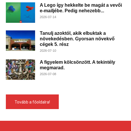
A Lego így hekkelte be magát a vevői
e-mailjébe. Pedig nehezebb...
2026-07-14
Tanulj azoktól, akik elbuktak a
növekedésben. Gyorsan növekvő
cégek 5. rész
2026-07-10
A figyelem kölcsönzött. A tekintély
megmarad.
2026-07-08
Tovább a főoldalra!