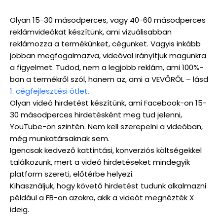
Olyan 15-30 másodperces, vagy 40-60 másodperces
reklámvideókat készítünk, ami vizuálisabban
reklámozza a termékünket, cégünket. Vagyis inkább
jobban megfogalmazva, videóval irányítjuk magunkra
a figyelmet. Tudod, nem a legjobb reklám, ami 100%-
ban a termékről szól, hanem az, ami a VEVŐRŐL – lásd
1. cégfejlesztési ötlet.
Olyan videó hirdetést készítünk, ami Facebook-on 15-
30 másodperces hirdetésként meg tud jelenni,
YouTube-on szintén. Nem kell szerepelni a videóban,
még munkatársaknak sem.
Igencsak kedvező kattintási, konverziós költségekkel
találkozunk, mert a videó hirdetéseket mindegyik
platform szereti, előtérbe helyezi.
Kihasználjuk, hogy követő hirdetést tudunk alkalmazni
például a FB-on azokra, akik a videót megnézték X
ideig.