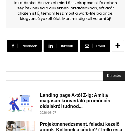
kutatásokat és ezeket mind összekapcsolni. És ebben
segítek neked a cikkekben, oktatásokban, sőt akár
chaten is! Új témám lesz most a work-life balance,
kiegyensúlyozott élet. Mert mindig kell valami új!
Facebook
Linkedin
Email
Keresés
Landing page A-tól Z-ig: Amit a
magasan konvertáló promóciós
oldalakról tudnod...
2026-08-07
Projektmenedzsment, feladat kezelő
appok. Kellenek a cégbe? (Trello és a