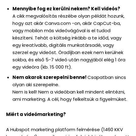
Mennyibe fog ez kerülni nekem? Kell videós?
A cikk megvalósítás részébe olyan példát hozunk,
hogy azt akár Canva.com -on, akár CapCut-ba,
vagy mobilon más videóvágóval is el tudod
készíteni. Tehát a költség inkább a te időd, vagy
egy kreatívabb, digitális munkatársadé, vagy
szerzel egy videóst. Óradíjban ezek nem kerülnek
sokba, és első 5-7 videó után nagyjából elég 1 óra
egy videóra (kb. 15 000 ft).
Nem akarok szerepelni benne!
Csapatban sincs
olyan aki szerepelne.
Nem is kell! Nem a videóban kell mindent elintézni,
ami marketing. A cél, hogy felkeltsük a figyelmüket.
Miért a videómarketing?
A Hubspot marketing platform felmérése (1460 KKV