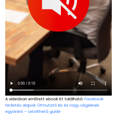
A videóban említett ebook itt található:
Facebook
hirdetés alapok: Útmutató kis és nagy cégeknek
egyaránt – Letölthető guide