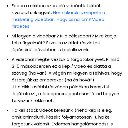
Ebben a cikkben szereplő videóötletekből
kiválasztunk egyet:
Nem akarok szerepelni a
marketing videóban. Hogy csináljam? Videó
hirdetés
Mi legyen a videóban? Ki a célcsoport? Mire kapja
fel a figyelmét? Ezzel is az ötlet részletes
lépéseinél bővebben is foglalkozunk.
A videónál megtervezzük a forgatókönyvet. Pl. Első
3-5 másodpercen ez a kép / videó és alatta a
szöveg (ha van). A végén mi legyen a felhívás, hogy
áttereljük az embereket (na és hová?)
Itt a cikk további részében példákon keresztül
látjátok ezt, másodpercre pontosan látod hogyan
tervezünk reklámot.
Ha kell stock videót keresünk, (néha kép is elég,
amit animálunk, közelít folyamatosan…), ha kell
forgatunk valamit. Érdemes hangalámondást is