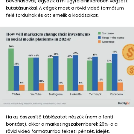
bevonásával) egyezik a mi ügyfeleink körében végzett
kutatásunkkal. A cégek most a rövid videó formátum
felé fordulnak és ott emelik a kiadásaikat.
Ha az összesítő táblázatot nézzük (nem a fenti
bontást), akkor a marketingszakemberek 26%-a a
rövid videó formátumba fekteti pénzét, idejét.