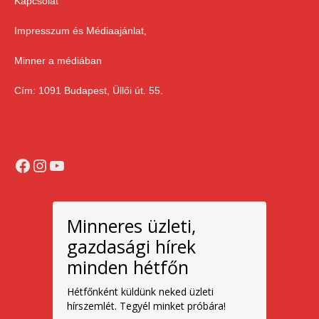
Kapcsolat
Impresszum és Médiaajánlat,
Minner a médiában
Cím: 1091 Budapest, Üllői út. 55.
Facebook
Instagram
YouTube
Minneres üzleti,
gazdasági hírek
minden hétfőn
Hétfőnként küldünk neked üzleti
hírszemlét. Tegyél minket próbára!