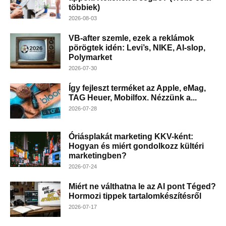
többiek)
2026-08-03
VB-after szemle, ezek a reklámok
pörögtek idén: Levi’s, NIKE, AI-slop,
Polymarket
2026-07-30
Így fejleszt terméket az Apple, eMag,
TAG Heuer, Mobilfox. Nézzünk a...
2026-07-28
Óriásplakát marketing KKV-ként:
Hogyan és miért gondolkozz kültéri
marketingben?
2026-07-24
Miért ne válthatna le az AI pont Téged?
Hormozi tippek tartalomkészítésről
2026-07-17