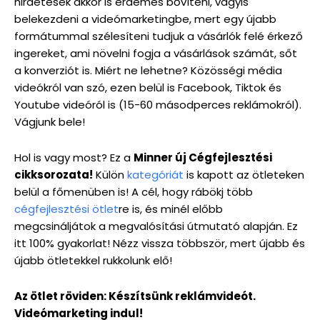
hirdetések akkor is érdemes bővíteni, vagyis
belekezdeni a videómarketingbe, mert egy újabb
formátummal szélesíteni tudjuk a vásárlók felé érkező
ingereket, ami növelni fogja a vásárlások számát, sőt
a konverziót is. Miért ne lehetne? Közösségi média
videókról van szó, ezen belül is Facebook, Tiktok és
Youtube videóról is (15-60 másodperces reklámokról).
Vágjunk bele!
Hol is vagy most? Ez a
Minner új Cégfejlesztési
cikksorozata!
Külön
kategóriát
is kapott az ötleteken
belül a főmenüben is! A cél, hogy rábökj több
cégfejlesztési ötlet
re is, és minél előbb
megcsináljátok a megvalósítási útmutató alapján. Ez
itt 100% gyakorlat! Nézz vissza többször, mert újabb és
újabb ötletekkel rukkolunk elő!
Az ötlet röviden: Készítsünk reklámvideót.
Videómarketing indul!