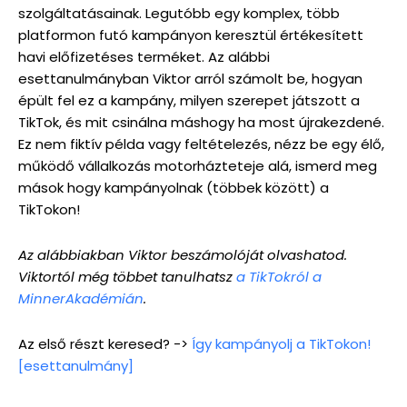
szolgáltatásainak. Legutóbb egy komplex, több
platformon futó kampányon keresztül értékesített
havi előfizetéses terméket. Az alábbi
esettanulmányban Viktor arról számolt be, hogyan
épült fel ez a kampány, milyen szerepet játszott a
TikTok, és mit csinálna máshogy ha most újrakezdené.
Ez nem fiktív példa vagy feltételezés, nézz be egy élő,
működő vállalkozás motorházteteje alá, ismerd meg
mások hogy kampányolnak (többek között) a
TikTokon!
Az alábbiakban Viktor beszámolóját olvashatod.
Viktortól még többet tanulhatsz
a TikTokról a
MinnerAkadémián
.
Az első részt keresed? ->
Így kampányolj a TikTokon!
[esettanulmány]