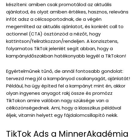
készíteni: amiben csak promotálod az aktuális
ajánlatod, és olyat amiben értékes, hasznos, releváns
infót adsz a célcsoportodnak, de a végén
megemlíted az aktuális ajánlatot, és konkrét call to
actionnel (CTA) ösztönzöd a nézőt, hogy
kattintson/feliratkozzon/rendeljen. A konzisztens,
folyamatos TikTok jelenlét segít abban, hogy a
kampányidőszakban hatékonyabb legyél a TikTokon!
Egyértelműnek tűnő, de annál fontosabb gondolat:
tervezd meg jól a kampányod csalianyagát, ajánlatát!
Például, ha úgy építed fel a kampányt mint én, akkor
olyan ingyenes anyagot rakj össze és promózz
TikTokon amire valóban nagy szüksége van a
célközönségednek. Ami, hogy a klasszikus példával
éljek, vitamin helyett egy fájdalomcsillapító nekik.
TikTok Ads a MinnerAkadémia