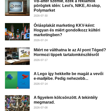
VB-after szemle, ezek a reklámok
pörögtek idén: Levi’s, NIKE, AI-slop,
Polymarket
2026-07-30
Óriásplakát marketing KKV-ként:
Hogyan és miért gondolkozz kültéri
marketingben?
2026-07-24
Miért ne válthatna le az AI pont Téged?
Hormozi tippek tartalomkészítésről
2026-07-17
A Lego így hekkelte be magát a vevői
e-mailjébe. Pedig nehezebb...
2026-07-14
A figyelem kölcsönzött. A tekintély
megmarad.
2026-07-08