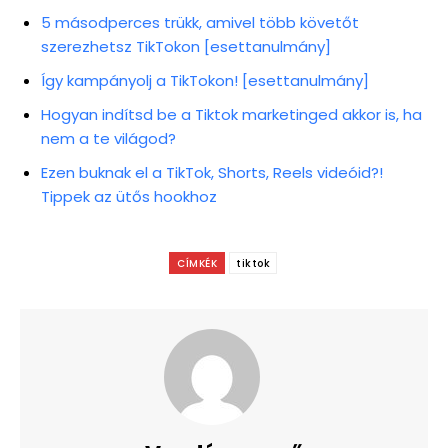
5 másodperces trükk, amivel több követőt
szerezhetsz TikTokon [esettanulmány]
Így kampányolj a TikTokon! [esettanulmány]
Hogyan indítsd be a Tiktok marketinged akkor is, ha
nem a te világod?
Ezen buknak el a TikTok, Shorts, Reels videóid?!
Tippek az ütős hookhoz
CÍMKÉK
tiktok