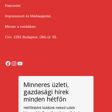
Kapcsolat
Impresszum és Médiaajánlat,
Minner a médiában
Cím: 1091 Budapest, Üllői út. 55.
Facebook
Instagram
YouTube
Minneres üzleti,
gazdasági hírek
minden hétfőn
Hétfőnként küldünk neked üzleti