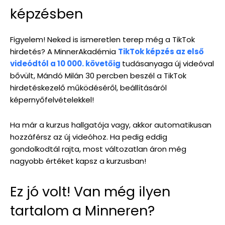
képzésben
Figyelem! Neked is ismeretlen terep még a TikTok
hirdetés? A MinnerAkadémia
TikTok képzés az első
videódtól a 10 000. követőig
tudásanyaga új videóval
bővült, Mándó Milán 30 percben beszél a TikTok
hirdetéskezelő működéséről, beállításáról
képernyőfelvételekkel!
Ha már a kurzus hallgatója vagy, akkor automatikusan
hozzáférsz az új videóhoz. Ha pedig eddig
gondolkodtál rajta, most változatlan áron még
nagyobb értéket kapsz a kurzusban!
Ez jó volt! Van még ilyen
tartalom a Minneren?