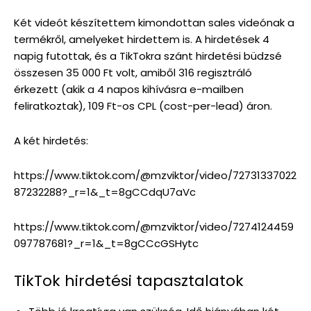
Két videót készítettem kimondottan sales videónak a
termékről, amelyeket hirdettem is. A hirdetések 4
napig futottak, és a TikTokra szánt hirdetési büdzsé
összesen 35 000 Ft volt, amiből 316 regisztráló
érkezett (akik a 4 napos kihívásra e-mailben
feliratkoztak), 109 Ft-os CPL (cost-per-lead) áron.
A két hirdetés:
https://www.tiktok.com/@mzviktor/video/72731337022
87232288?_r=1&_t=8gCCdqU7aVc
https://www.tiktok.com/@mzviktor/video/7274124459
097787681?_r=1&_t=8gCCcGSHytc
TikTok hirdetési tapasztalatok