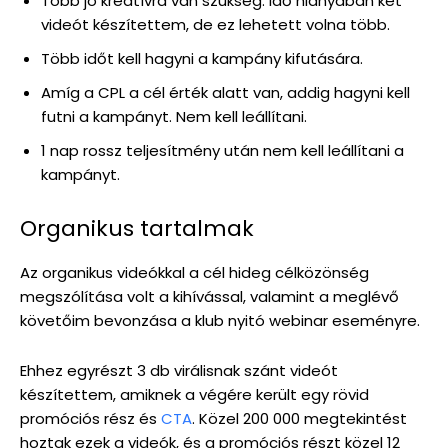
Több jó kreatívra van szükség. Idő hiányában két
videót készítettem, de ez lehetett volna több.
Több időt kell hagyni a kampány kifutására.
Amíg a CPL a cél érték alatt van, addig hagyni kell
futni a kampányt. Nem kell leállítani.
1 nap rossz teljesítmény után nem kell leállítani a
kampányt.
Organikus tartalmak
Az organikus videókkal a cél hideg célközönség
megszólítása volt a kihívással, valamint a meglévő
követőim bevonzása a klub nyitó webinar eseményre.
Ehhez egyrészt 3 db virálisnak szánt videót
készítettem, amiknek a végére került egy rövid
promóciós rész és
CTA
. Közel 200 000 megtekintést
hoztak ezek a videók, és a promóciós részt közel 12