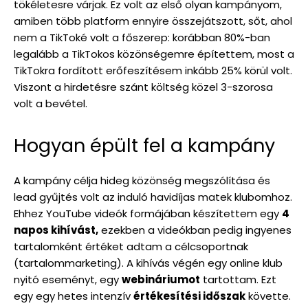
tökéletesre várjak. Ez volt az első olyan kampányom,
amiben több platform ennyire összejátszott, sőt, ahol
nem a TikToké volt a főszerep: korábban 80%-ban
legalább a TikTokos közönségemre építettem, most a
TikTokra fordított erőfeszítésem inkább 25% körül volt.
Viszont a hirdetésre szánt költség közel 3-szorosa
volt a bevétel.
Hogyan épült fel a kampány
A kampány célja hideg közönség megszólítása és
lead gyűjtés volt az induló havidíjas matek klubomhoz.
Ehhez YouTube videók formájában készítettem egy
4
napos kihívást,
ezekben a videókban pedig ingyenes
tartalomként értéket adtam a célcsoportnak
(tartalommarketing). A kihívás végén egy online klub
nyitó eseményt, egy
webináriumot
tartottam. Ezt
egy egy hetes intenzív
értékesítési időszak
követte.