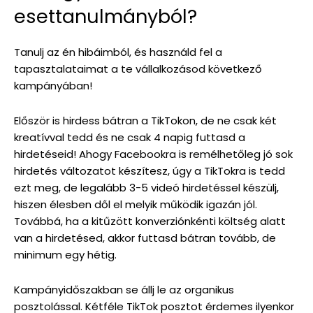
esettanulmányból?
Tanulj az én hibáimból, és használd fel a
tapasztalataimat a te vállalkozásod következő
kampányában!
Először is hirdess bátran a TikTokon, de ne csak két
kreatívval tedd és ne csak 4 napig futtasd a
hirdetéseid! Ahogy Facebookra is remélhetőleg jó sok
hirdetés változatot készítesz, úgy a TikTokra is tedd
ezt meg, de legalább 3-5 videó hirdetéssel készülj,
hiszen élesben dől el melyik működik igazán jól.
Továbbá, ha a kitűzött konverziónkénti költség alatt
van a hirdetésed, akkor futtasd bátran tovább, de
minimum egy hétig.
Kampányidőszakban se állj le az organikus
posztolással. Kétféle TikTok posztot érdemes ilyenkor