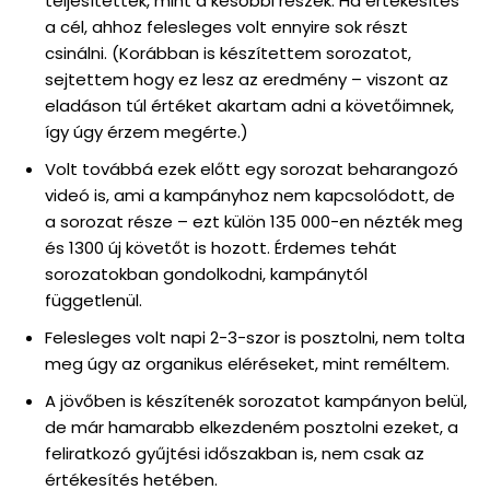
teljesítettek, mint a későbbi részek. Ha értékesítés
a cél, ahhoz felesleges volt ennyire sok részt
csinálni. (Korábban is készítettem sorozatot,
sejtettem hogy ez lesz az eredmény – viszont az
eladáson túl értéket akartam adni a követőimnek,
így úgy érzem megérte.)
Volt továbbá ezek előtt egy sorozat beharangozó
videó is, ami a kampányhoz nem kapcsolódott, de
a sorozat része – ezt külön 135 000-en nézték meg
és 1300 új követőt is hozott. Érdemes tehát
sorozatokban gondolkodni, kampánytól
függetlenül.
Felesleges volt napi 2-3-szor is posztolni, nem tolta
meg úgy az organikus eléréseket, mint reméltem.
A jövőben is készítenék sorozatot kampányon belül,
de már hamarabb elkezdeném posztolni ezeket, a
feliratkozó gyűjtési időszakban is, nem csak az
értékesítés hetében.