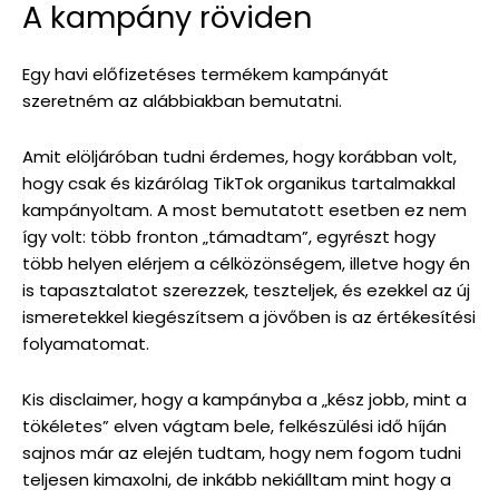
A kampány röviden
Egy havi előfizetéses termékem kampányát
szeretném az alábbiakban bemutatni.
Amit elöljáróban tudni érdemes, hogy korábban volt,
hogy csak és kizárólag TikTok organikus tartalmakkal
kampányoltam. A most bemutatott esetben ez nem
így volt: több fronton „támadtam”, egyrészt hogy
több helyen elérjem a célközönségem, illetve hogy én
is tapasztalatot szerezzek, teszteljek, és ezekkel az új
ismeretekkel kiegészítsem a jövőben is az értékesítési
folyamatomat.
Kis disclaimer, hogy a kampányba a „kész jobb, mint a
tökéletes” elven vágtam bele, felkészülési idő híján
sajnos már az elején tudtam, hogy nem fogom tudni
teljesen kimaxolni, de inkább nekiálltam mint hogy a