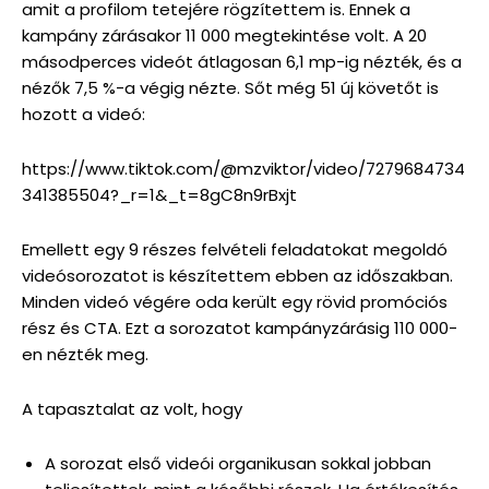
amit a profilom tetejére rögzítettem is. Ennek a
kampány zárásakor 11 000 megtekintése volt. A 20
másodperces videót átlagosan 6,1 mp-ig nézték, és a
nézők 7,5 %-a végig nézte. Sőt még 51 új követőt is
hozott a videó:
https://www.tiktok.com/@mzviktor/video/7279684734
341385504?_r=1&_t=8gC8n9rBxjt
Emellett egy 9 részes felvételi feladatokat megoldó
videósorozatot is készítettem ebben az időszakban.
Minden videó végére oda került egy rövid promóciós
rész és CTA. Ezt a sorozatot kampányzárásig 110 000-
en nézték meg.
A tapasztalat az volt, hogy
A sorozat első videói organikusan sokkal jobban