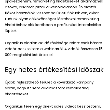
újrakezdeném, remarketing hirdetéseket alkalmaznék
azokra, akik már jártak a weboldalamon. Én alkotói
fiókot használok. Viszont ha üzleti fiókunk van, akkor
tudunk olyan célközönséget létrehozni remarketing
hirdetéshez akik korábban a profilunkkal interakcióba
léptek.
Organikus oldalon az idő rövidsége miatt csak három
videót posztoltam a webinarról. A videók összesen 15
000 megtekintést értek el.
Egy hetes értékesítési időszak
Újabb fejleszthető terület a következő kampány
során, hogy itt sem alkalmaztam remarketing
hirdetéseket.
Organikus téren egy direkt sales videót készítettem,