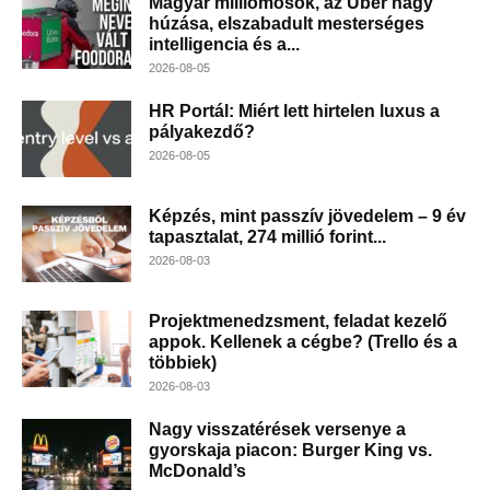
Magyar milliomosok, az Uber nagy
húzása, elszabadult mesterséges
intelligencia és a...
2026-08-05
HR Portál: Miért lett hirtelen luxus a
pályakezdő?
2026-08-05
Képzés, mint passzív jövedelem – 9 év
tapasztalat, 274 millió forint...
2026-08-03
Projektmenedzsment, feladat kezelő
appok. Kellenek a cégbe? (Trello és a
többiek)
2026-08-03
Nagy visszatérések versenye a
gyorskaja piacon: Burger King vs.
McDonald’s