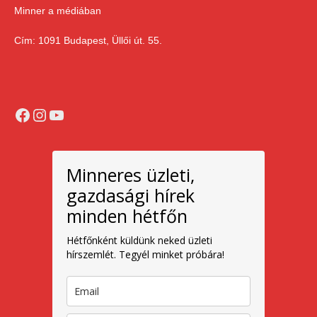
Minner a médiában
Cím: 1091 Budapest, Üllői út. 55.
Facebook
Instagram
YouTube
Minneres üzleti,
gazdasági hírek
minden hétfőn
Hétfőnként küldünk neked üzleti
hírszemlét. Tegyél minket próbára!