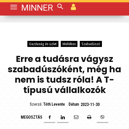
MINNER
Gazdaság és üzlet
Mellékes
Szabadúszó
Erre a tudásra vágysz
szabadúszóként, még ha
nem is tudsz róla! A T-
típusú vállalkozók
Dátum
Szerző:
Tóth Levente
2023-11-30
MEGOSZTÁS