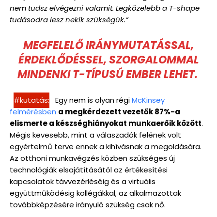
nem tudsz elvégezni valamit. Legközelebb a T-shape
tudásodra lesz nekik szükségük.”
MEGFELELŐ IRÁNYMUTATÁSSAL,
ÉRDEKLŐDÉSSEL, SZORGALOMMAL
MINDENKI T-TÍPUSÚ EMBER LEHET.
#kutatás:
Egy nem is olyan régi
McKinsey
felmérésben
a megkérdezett vezetők 87%-a
elismerte a készséghiányokat munkaerőik között
.
Mégis kevesebb, mint a válaszadók felének volt
egyértelmű terve ennek a kihívásnak a megoldására.
Az otthoni munkavégzés közben szükséges új
technológiák elsajátításától az értékesítési
kapcsolatok távvezérléséig és a virtuális
együttműködésig kollégákkal, az alkalmazottak
továbbképzésére irányuló szükség csak nő.