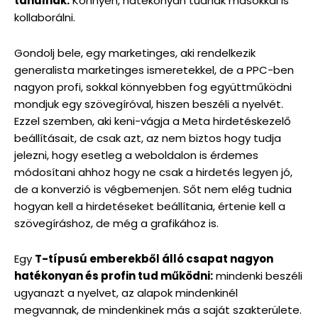
tanulnak.
Könnyen, hatékonyan tudnak másokkal is
kollaborálni.
Gondolj bele, egy marketinges, aki rendelkezik
generalista marketinges ismeretekkel, de a PPC-ben
nagyon profi, sokkal könnyebben fog együttműködni
mondjuk egy szövegíróval, hiszen beszéli a nyelvét.
Ezzel szemben, aki keni-vágja a Meta hirdetéskezelő
beállításait, de csak azt, az nem biztos hogy tudja
jelezni, hogy esetleg a weboldalon is érdemes
módosítani ahhoz hogy ne csak a hirdetés legyen jó,
de a konverzió is végbemenjen. Sőt nem elég tudnia
hogyan kell a hirdetéseket beállítania, értenie kell a
szövegíráshoz, de még a grafikához is.
Egy
T-típusú emberekből álló csapat nagyon
hatékonyan és profin tud működni:
mindenki beszéli
ugyanazt a nyelvet, az alapok mindenkinél
megvannak, de mindenkinek más a saját szakterülete.