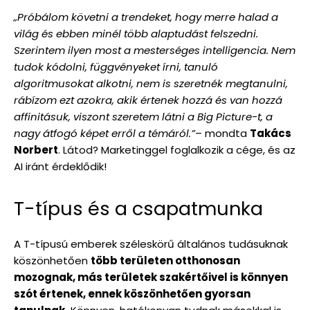
„Próbálom követni a trendeket, hogy merre halad a
világ és ebben minél több alaptudást felszedni.
Szerintem ilyen most a mesterséges intelligencia. Nem
tudok kódolni, függvényeket írni, tanuló
algoritmusokat alkotni, nem is szeretnék megtanulni,
rábízom ezt azokra, akik értenek hozzá és van hozzá
affinitásuk, viszont szeretem látni a Big Picture-t, a
nagy átfogó képet erről a témáról.”
– mondta
Takács
Norbert
. Látod? Marketinggel foglalkozik a cége, és az
AI iránt érdeklődik!
T-típus és a csapatmunka
A T-típusú emberek széleskörű általános tudásuknak
köszönhetően
több területen otthonosan
mozognak, más területek szakértőivel is könnyen
szót értenek, ennek köszönhetően gyorsan