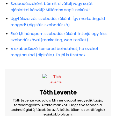
Szabadúszóként bármit elvállalj vagy saját
ajánlattal készülj? Milliárdos segít nekünk!
Ügyfélszerzés szabadúszóként. Így marketingeld
magad! (digitális szabadúszó)
Első 1,5 hónapom szabadúszóként. Interjú egy friss
szabadúszóval (marketing, web terület)
A szabadúszó karriered beindulhat, ha ezeket
megtanulod (digitális). És jól is fizetnek
Tóth Levente
Tóth Levente vagyok, a Minner csapat negyedik tagja,
tartalomgyártó. A tartalmak közül legszívesebben a
technológiai újítások és az AI köt le, tőlem ezekről fogtok
leginkább olvasni.