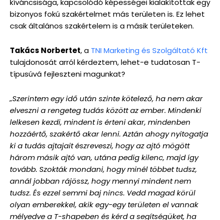
kíváncsisága, kapcsolódó képességei kialakítottak egy
bizonyos fokú szakértelmet más területen is. Ez lehet
csak általános szakértelem is a másik területeken.
Takács Norbertet
, a
TNI Marketing és Szolgáltató Kft
tulajdonosát arról kérdeztem, lehet-e tudatosan T-
típusúvá fejleszteni magunkat?
„Szerintem egy idő után szinte kötelező, ha nem akar
elveszni a rengeteg tudás között az ember. Mindenki
lelkesen kezdi, mindent is érteni akar, mindenben
hozzáértő, szakértő akar lenni. Aztán ahogy nyitogatja
ki a tudás ajtajait észreveszi, hogy az ajtó mögött
három másik ajtó van, utána pedig kilenc, majd így
tovább. Szokták mondani, hogy minél többet tudsz,
annál jobban rájössz, hogy mennyi mindent nem
tudsz. És ezzel semmi baj nincs. Vedd magad körül
olyan emberekkel, akik egy-egy területen el vannak
mélyedve a T-shapeben és kérd a segítségüket, ha