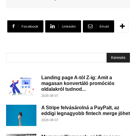
Facebook
Linkedin
Email
Keresés
Landing page A-tól Z-ig: Amit a
magasan konvertáló promóciós
oldalakról tudnod...
2026-08-07
A Stripe felvásárolná a PayPalt, az
eddigi legnagyobb fintech merge jöhet
2026-08-07