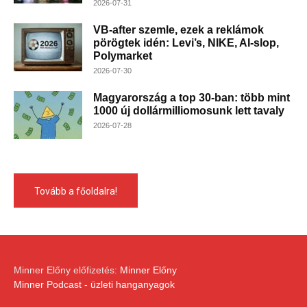
2026-07-31
VB-after szemle, ezek a reklámok
pörögtek idén: Levi’s, NIKE, AI-slop,
Polymarket
2026-07-30
Magyarország a top 30-ban: több mint
1000 új dollármilliomosunk lett tavaly
2026-07-28
Tovább a főoldalra!
Minner Előny előfizetés:
Minner Előny
Minner Podcast - üzleti hanganyagok