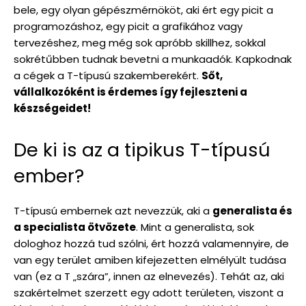
bele, egy olyan gépészmérnököt, aki ért egy picit a
programozáshoz, egy picit a grafikához vagy
tervezéshez, meg még sok apróbb skillhez, sokkal
sokrétűbben tudnak bevetni a munkaadók. Kapkodnak
a cégek a T-típusú szakemberekért.
Sőt,
vállalkozóként is érdemes így fejleszteni a
készségeidet!
De ki is az a tipikus T-típusú
ember?
T-típusú embernek azt nevezzük, aki a
generalista és
a specialista ötvözete
. Mint a generalista, sok
dologhoz hozzá tud szólni, ért hozzá valamennyire, de
van egy terület amiben kifejezetten elmélyült tudása
van (ez a T „szára”, innen az elnevezés). Tehát az, aki
szakértelmet szerzett egy adott területen, viszont a