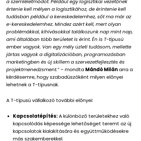
a szemléletmódot. Például egy logisztikai vezetőnek
értenie kell mélyen a logisztikához, de érintenie kell
tudásban például a kereskedelemhez, sőt ma már az
e-kereskedelemhez. Mindez azért kell, mert olyan
problémákkal, kihívásokkal találkozunk nap mint nap,
ami általában több területet is érint. Én is T-típusú
ember vagyok. Van egy mély üzleti tudásom, mellette
jártas vagyok a digitalizációban, programozásban
marketingben és új skillem a szervezetfejlesztés és
projektmenedzsment.”
– mondta
Mándó Milán
arra a
kérdésemre, hogy szabadúszóként milyen előnyei
lehetnek a T-típusnak.
A T-típusú vállalkozó további előnyei:
Kapcsolatépítés:
A különböző területekhez való
kapcsolódás képessége lehetőséget teremt az új
kapcsolatok kialakítására és együttműködésekre
más szakemberekkel.