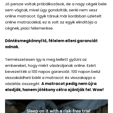
Jó persze voltak próbálkozások, de a nagy cégek bele
sem vágtak, mivel úgy gondolták, senki nem vesz
online matracot. Egyik társuk már korábban üzletelt
online matracokkal, ez is volt az egyik elindítója a
cégnek, piaci felismerése.
Döntésmegkönnyítő, félelem elleni garanciát
adnak.
Természetesen így is meg kellett győzni az
embereket, hogy miért vásároljanak online. Ezért
bevezették a 100 napos garanciát. 100 napon belül
visszaküldheti bárki a matracot és visszakapja a
vásárlás összegét.
A matracot pedig nem újra
eladják, hanem jótékony célra ajánlják fel. Wow!