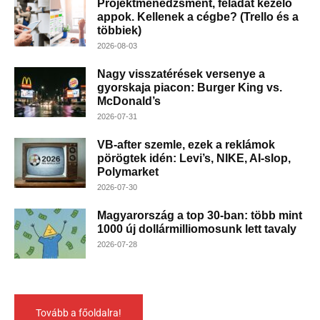
Projektmenedzsment, feladat kezelő
appok. Kellenek a cégbe? (Trello és a
többiek)
2026-08-03
Nagy visszatérések versenye a
gyorskaja piacon: Burger King vs.
McDonald’s
2026-07-31
VB-after szemle, ezek a reklámok
pörögtek idén: Levi’s, NIKE, AI-slop,
Polymarket
2026-07-30
Magyarország a top 30-ban: több mint
1000 új dollármilliomosunk lett tavaly
2026-07-28
Tovább a főoldalra!