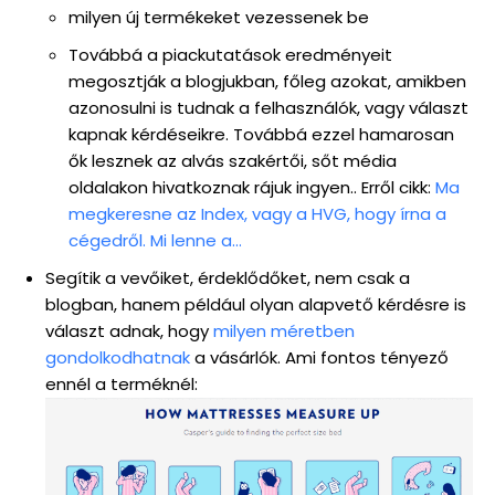
milyen új termékeket vezessenek be
Továbbá a piackutatások eredményeit
megosztják a blogjukban, főleg azokat, amikben
azonosulni is tudnak a felhasználók, vagy választ
kapnak kérdéseikre. Továbbá ezzel hamarosan
ők lesznek az alvás szakértői, sőt média
oldalakon hivatkoznak rájuk ingyen.. Erről cikk:
Ma
megkeresne az Index, vagy a HVG, hogy írna a
cégedről. Mi lenne a…
Segítik a vevőiket, érdeklődőket, nem csak a
blogban, hanem például olyan alapvető kérdésre is
választ adnak, hogy
milyen méretben
gondolkodhatnak
a vásárlók. Ami fontos tényező
ennél a terméknél: