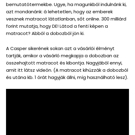
bemutatótermekbe. Ugye, ha magunkból indulnánk ki,
azt mondanánk: á lehetetlen, hogy az emberek
vesznek matracot látatlanban, sőt online. 300 milliárd
forint mutatja, hogy DE! Látod a fenti képen a
matracot? Abból a dobozból jön ki.
A Casper sikerének sokan azt a vásárlói élményt
tartják, amikor a vásárló megkapja a dobozban az
összehajtott matracot és kibontja. Nagyjából ennyi,
amit itt látsz videón. (A matracot kihúzzák a dobozból
és utána kb. 1 órát hagyják állni, míg használható lesz).