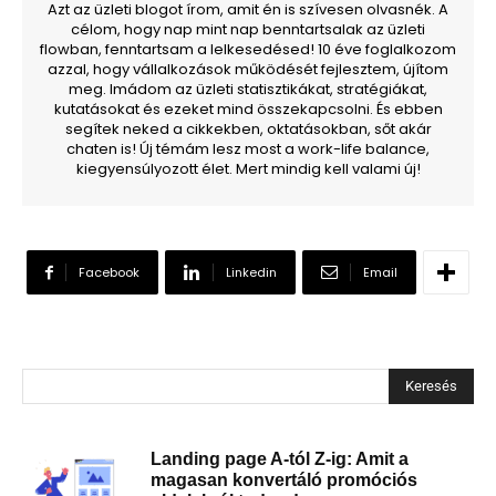
Azt az üzleti blogot írom, amit én is szívesen olvasnék. A
célom, hogy nap mint nap benntartsalak az üzleti
flowban, fenntartsam a lelkesedésed! 10 éve foglalkozom
azzal, hogy vállalkozások működését fejlesztem, újítom
meg. Imádom az üzleti statisztikákat, stratégiákat,
kutatásokat és ezeket mind összekapcsolni. És ebben
segítek neked a cikkekben, oktatásokban, sőt akár
chaten is! Új témám lesz most a work-life balance,
kiegyensúlyozott élet. Mert mindig kell valami új!
Facebook
Linkedin
Email
Keresés
Landing page A-tól Z-ig: Amit a
magasan konvertáló promóciós