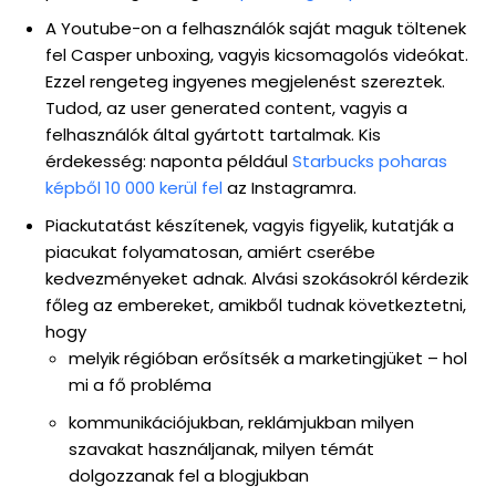
A Youtube-on a felhasználók saját maguk töltenek
fel Casper unboxing, vagyis kicsomagolós videókat.
Ezzel rengeteg ingyenes megjelenést szereztek.
Tudod, az user generated content, vagyis a
felhasználók által gyártott tartalmak. Kis
érdekesség: naponta például
Starbucks poharas
képből 10 000 kerül fel
az Instagramra.
Piackutatást készítenek, vagyis figyelik, kutatják a
piacukat folyamatosan, amiért cserébe
kedvezményeket adnak. Alvási szokásokról kérdezik
főleg az embereket, amikből tudnak következtetni,
hogy
melyik régióban erősítsék a marketingjüket – hol
mi a fő probléma
kommunikációjukban, reklámjukban milyen
szavakat használjanak, milyen témát
dolgozzanak fel a blogjukban