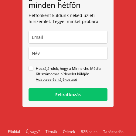
minden hétfőn
Hétfőnként küldünk neked üzleti
hírszemlét. Tegyél minket próbára!
Hozzájárulok, hogy a Minner.hu Média
Kft számomra hírlevelet küldjön.
Adatkezelési tájékoztató
Feliratkozás
Főoldal
Új vagy?
Témák
Ötletek
B2B sales
Tanácsadás