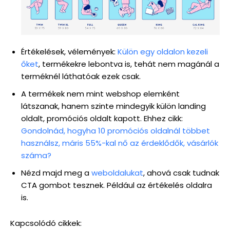
Értékelések, vélemények:
Külön egy oldalon kezeli
őket
, termékekre lebontva is, tehát nem magánál a
terméknél láthatóak ezek csak.
A termékek nem mint webshop elemként
látszanak, hanem szinte mindegyik külön landing
oldalt, promóciós oldalt kapott. Ehhez cikk:
Gondolnád, hogyha 10 promóciós oldalnál többet
használsz, máris 55%-kal nő az érdeklődők, vásárlók
száma?
Nézd majd meg a
weboldalukat
, ahová csak tudnak
CTA gombot tesznek. Például az értékelés oldalra
is.
Kapcsolódó cikkek: