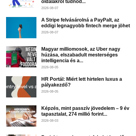
oldalakról tudnod...
2026-08-07
A Stripe felvásárolná a PayPalt, az
eddigi legnagyobb fintech merge jöhet
2026-08-07
Magyar milliomosok, az Uber nagy
húzása, elszabadult mesterséges
intelligencia és a...
2026-08-05
HR Portál: Miért lett hirtelen luxus a
pályakezdő?
2026-08-05
Képzés, mint passzív jövedelem – 9 év
tapasztalat, 274 millió forint...
2026-08-03