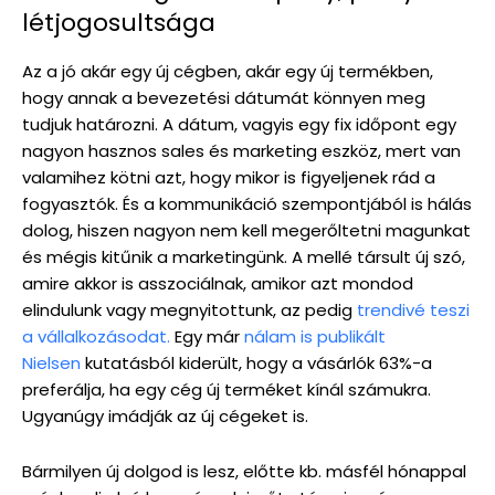
létjogosultsága
Az a jó akár egy új cégben, akár egy új termékben,
hogy annak a bevezetési dátumát könnyen meg
tudjuk határozni. A dátum, vagyis egy fix időpont egy
nagyon hasznos sales és marketing eszköz, mert van
valamihez kötni azt, hogy mikor is figyeljenek rád a
fogyasztók. És a kommunikáció szempontjából is hálás
dolog, hiszen nagyon nem kell megerőltetni magunkat
és mégis kitűnik a marketingünk. A mellé társult új szó,
amire akkor is asszociálnak, amikor azt mondod
elindulunk vagy megnyitottunk, az pedig
trendivé teszi
a vállalkozásodat.
Egy már
nálam is publikált
Nielsen
kutatásból kiderült, hogy a vásárlók 63%-a
preferálja, ha egy cég új terméket kínál számukra.
Ugyanúgy imádják az új cégeket is.
Bármilyen új dolgod is lesz, előtte kb. másfél hónappal