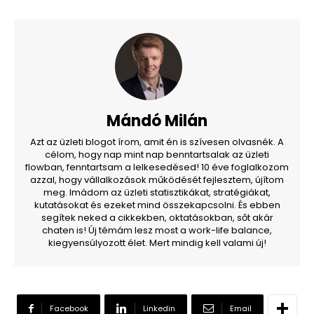
Mándó Milán
Azt az üzleti blogot írom, amit én is szívesen olvasnék. A
célom, hogy nap mint nap benntartsalak az üzleti
flowban, fenntartsam a lelkesedésed! 10 éve foglalkozom
azzal, hogy vállalkozások működését fejlesztem, újítom
meg. Imádom az üzleti statisztikákat, stratégiákat,
kutatásokat és ezeket mind összekapcsolni. És ebben
segítek neked a cikkekben, oktatásokban, sőt akár
chaten is! Új témám lesz most a work-life balance,
kiegyensúlyozott élet. Mert mindig kell valami új!
Facebook
Linkedin
Email