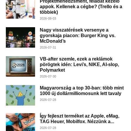
Projektmenedzsment, feladat kezelő
appok. Kellenek a cégbe? (Trello és a
többiek)
2026-08-03
Nagy visszatérések versenye a
gyorskaja piacon: Burger King vs.
McDonald’s
2026-07-31
VB-after szemle, ezek a reklámok
pörögtek idén: Levi’s, NIKE, AI-slop,
Polymarket
2026-07-30
Magyarország a top 30-ban: több mint
1000 új dollármilliomosunk lett tavaly
2026-07-28
Így fejleszt terméket az Apple, eMag,
TAG Heuer, Mobilfox. Nézzünk a...
2026-07-28