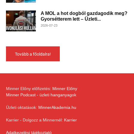
A MOL a hot dogból gazdagodik meg?
Gyorsétterem lett – Üzleti...
2026-07-23
Tovább a főoldalra!
Minner Előny előfizetés:
Minner Előny
Minner Podcast - üzleti hanganyagok
Üzleti oktatások:
MinnerAkademia.hu
Karrier - Dolgozz a Minnernél:
Karrier
Adatkezelési tájékoztató