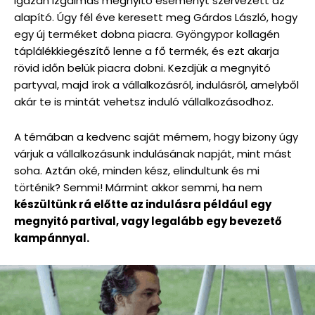
igazán izgalmas megnyitó eseményt szervezett az
alapító. Úgy fél éve keresett meg Gárdos László, hogy
egy új terméket dobna piacra. Gyöngypor kollagén
táplálékkiegészítő lenne a fő termék, és ezt akarja
rövid időn belük piacra dobni. Kezdjük a megnyitó
partyval, majd írok a vállalkozásról, indulásról, amelyből
akár te is mintát vehetsz induló vállalkozásodhoz.
A témában a kedvenc saját mémem, hogy bizony úgy
várjuk a vállalkozásunk indulásának napját, mint mást
soha. Aztán oké, minden kész, elindultunk és mi
történik? Semmi! Mármint akkor semmi, ha nem
készültünk rá előtte az indulásra például egy
megnyitó partival, vagy legalább egy bevezető
kampánnyal.