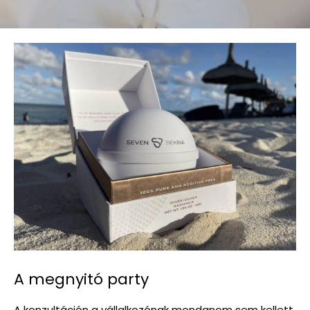
A megnyitó party
A konzultáción a vállalkozónak mondanom sem kellett