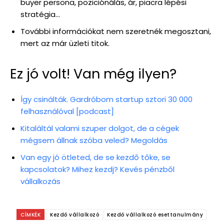
buyer persona, poziciónálás, ár, piacra lépési
stratégia…
További információkat nem szeretnék megosztani,
mert az már üzleti titok.
Ez jó volt! Van még ilyen?
Így csinálták. Gardróbom startup sztori 30 000
felhasználóval [podcast]
Kitaláltál valami szuper dolgot, de a cégek
mégsem állnak szóba veled? Megoldás
Van egy jó ötleted, de se kezdő tőke, se
kapcsolatok? Mihez kezdj? Kevés pénzből
vállalkozás
CÍMKÉK
Kezdő vállalkozó
Kezdő vállalkozó esettanulmány