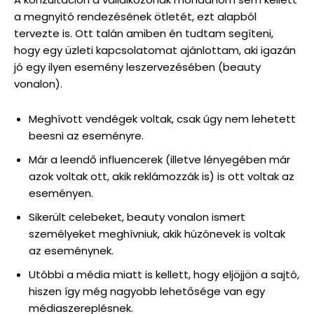
a megnyitó rendezésének ötletét, ezt alapból
tervezte is. Ott talán amiben én tudtam segíteni,
hogy egy üzleti kapcsolatomat ajánlottam, aki igazán
jó egy ilyen esemény leszervezésében (beauty
vonalon).
Meghívott vendégek voltak, csak úgy nem lehetett
beesni az eseményre.
Már a leendő influencerek (illetve lényegében már
azok voltak ott, akik reklámozzák is) is ott voltak az
eseményen.
Sikerült celebeket, beauty vonalon ismert
személyeket meghívniuk, akik húzónevek is voltak
az eseménynek.
Utóbbi a média miatt is kellett, hogy eljöjjön a sajtó,
hiszen így még nagyobb lehetősége van egy
médiaszereplésnek.