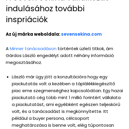
indulásához további
inspriációk
Az új márka weboldala:
sevensekina.com
A
Minner tanácsadáson
történtek üzleti titkok, ám
Gárdos László engedélyt adott néhány információ
megosztásához.
László már úgy jött a konzultációra hogy egy
piackutatás volt a kezében a táplálékkiegészítő
piac eme szegmenséghez kapcsolódóan. Egy hazai
piackutató cég több mint 1 millió forintért vállalata
a piackutatást, ami egyébként egészen teljeskörű
volt, és a tanácsadást is megkönnyítette. Itt
például a buyer persona, célcsoport
meghatározása is benne volt, elég tűpontosan