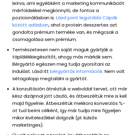
leírva, ami egyébként a marketing kommunikációt
mérföldekkel megkönnyíti, de fontos a
pozícionálásban is.
Lásd pont legutóbbi Cápák
között adásban
, ahol a protein desszertes azt
gondolta prémium terméke van, és mégcsak a
csomagolása sem prémium.
Természetesen nem saját maguk gyártják a
táplálékkiegészítőt, ahogy más márkák sem.
Bérgyártó egészen meg tudja gyorsítani az
indulást. Lásd itt
bérgyártás információk.
Nem volt
sétagalopp megtalálni a gyártót.
A konzultáción átnéztük a weboldal tervet, ott már
kész dizájnnal jött László, és átbeszéltük mire is kell
majd figyelnie. Átbeszéltük mekkora konverziós %-
ot tud beírni célként, így már tudja mire figyeljen
mikor kivitelezőkkel dolgozik (pl. külsős
marketinges).