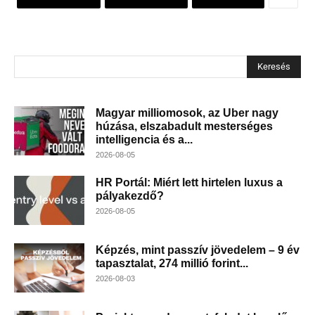
Keresés
Magyar milliomosok, az Uber nagy
húzása, elszabadult mesterséges
intelligencia és a...
2026-08-05
HR Portál: Miért lett hirtelen luxus a
pályakezdő?
2026-08-05
Képzés, mint passzív jövedelem – 9 év
tapasztalat, 274 millió forint...
2026-08-03