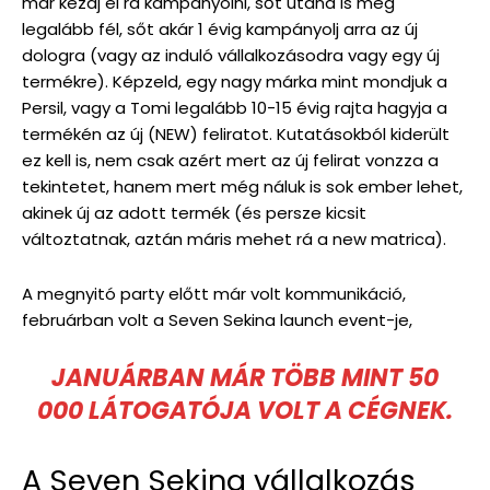
már kezdj el rá kampányolni, sőt utána is még
legalább fél, sőt akár 1 évig kampányolj arra az új
dologra (vagy az induló vállalkozásodra vagy egy új
termékre). Képzeld, egy nagy márka mint mondjuk a
Persil, vagy a Tomi legalább 10-15 évig rajta hagyja a
termékén az új (NEW) feliratot. Kutatásokból kiderült
ez kell is, nem csak azért mert az új felirat vonzza a
tekintetet, hanem mert még náluk is sok ember lehet,
akinek új az adott termék (és persze kicsit
változtatnak, aztán máris mehet rá a new matrica).
A megnyitó party előtt már volt kommunikáció,
februárban volt a Seven Sekina launch event-je,
JANUÁRBAN MÁR TÖBB MINT 50
000 LÁTOGATÓJA VOLT A CÉGNEK.
A Seven Sekina vállalkozás