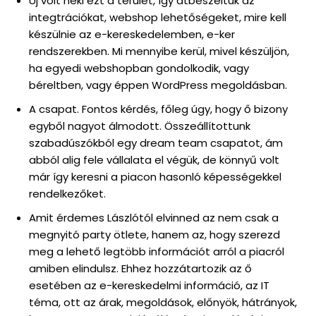
Új volt neki ezt a terület, így átbeszéltük az
integtrációkat, webshop lehetőségeket, mire kell
készülnie az e-kereskedelemben, e-ker
rendszerekben. Mi mennyibe kerül, mivel készüljön,
ha egyedi webshopban gondolkodik, vagy
béreltben, vagy éppen WordPress megoldásban.
A csapat. Fontos kérdés, főleg úgy, hogy ő bizony
egyből nagyot álmodott. Összeállítottunk
szabadúszókból egy dream team csapatot, ám
abból alig fele vállalata el végük, de könnyű volt
már így keresni a piacon hasonló képességekkel
rendelkezőket.
Amit érdemes Lászlótól elvinned az nem csak a
megnyitó party ötlete, hanem az, hogy szerezd
meg a lehető legtöbb információt arról a piacról
amiben elindulsz. Ehhez hozzátartozik az ő
esetében az e-kereskedelmi információ, az IT
téma, ott az árak, megoldások, előnyök, hátrányok,