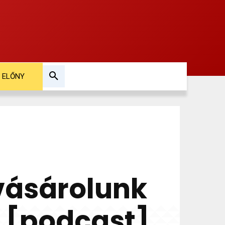
ELŐNY
 vásárolunk
 [podcast]