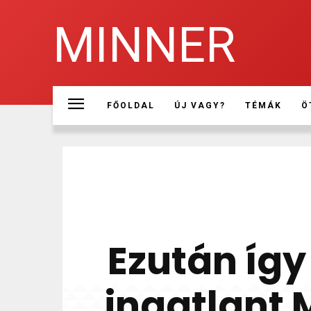
MINNER
FŐOLDAL
ÚJ VAGY?
TÉMÁK
Ö
Ezután így
ingatlant