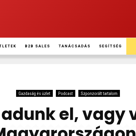
TLETEK
B2B SALES
TANÁCSADÁS
SEGÍTSÉG
Gazdaság és üzlet
Podcast
Szponzorált tartalom
 adunk el, vagy
 Magyarországon