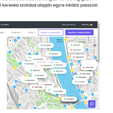
vő keresési szokásai alapján egyre inkább passzoló