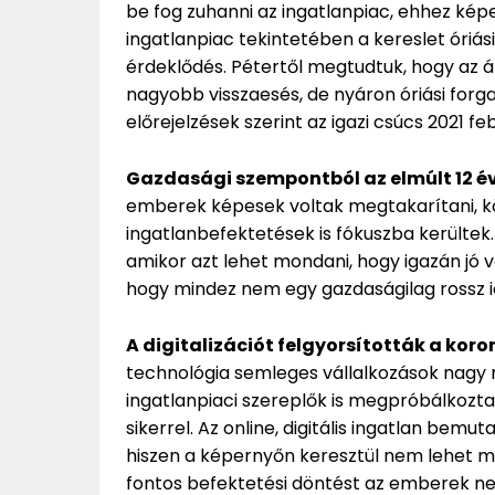
be fog zuhanni az ingatlanpiac, ehhez képe
ingatlanpiac tekintetében a kereslet óriási
érdeklődés. Pétertől megtudtuk, hogy az á
nagyobb visszaesés, de nyáron óriási forg
előrejelzések szerint az igazi csúcs 2021 f
Gazdasági szempontból az elmúlt 12 év
emberek képesek voltak megtakarítani, kön
ingatlanbefektetések is fókuszba kerültek. 
amikor azt lehet mondani, hogy igazán jó vo
hogy mindez nem egy gazdaságilag rossz 
A digitalizációt felgyorsították a kor
technológia semleges vállalkozások nagy ré
ingatlanpiaci szereplők is megpróbálkozta
sikerrel. Az online, digitális ingatlan be
hiszen a képernyőn keresztül nem lehet me
fontos befektetési döntést az emberek n