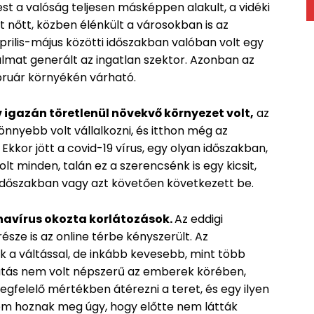
st a valóság teljesen másképpen alakult, a vidéki
t nőtt, közben élénkült a városokban is az
prilis-május közötti időszakban valóban volt egy
almat generált az ingatlan szektor. Azonban az
ebruár környékén várható.
 igazán töretlenül növekvő környezet volt,
az
nyebb volt vállalkozni, és itthon még az
Ekkor jött a covid-19 vírus, egy olyan időszakban,
lt minden, talán ez a szerencsénk is egy kicsit,
időszakban vagy azt követően következett be.
onavírus okozta korlátozások.
Az eddigi
sze is az online térbe kényszerült. Az
k a váltással, de inkább kevesebb, mint több
mutatás nem volt népszerű az emberek körében,
gfelelő mértékben átérezni a teret, és egy ilyen
em hoznak meg úgy, hogy előtte nem látták