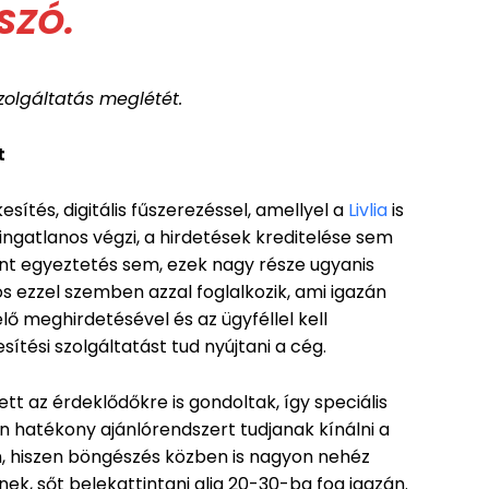
SZÓ.
zolgáltatás meglétét.
t
esítés, digitális fűszerezéssel, amellyel a
Livlia
is
 ingatlanos végzi, a hirdetések kreditelése sem
nt egyeztetés sem, ezek nagy része ugyanis
os ezzel szemben azzal foglalkozik, ami igazán
ő meghirdetésével és az ügyféllel kell
sítési szolgáltatást tud nyújtani a cég.
tt az érdeklődőkre is gondoltak, így speciális
 hatékony ajánlórendszert tudjanak kínálni a
n, hiszen böngészés közben is nagyon nehéz
k, sőt belekattintani alig 20-30-ba fog igazán.