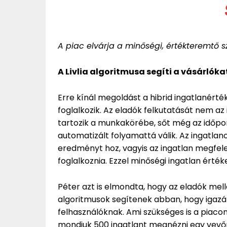
A piac elvárja a minőségi, értékteremtő s
A Livlia algoritmusa segíti a vásárlóka
Erre kínál megoldást a hibrid ingatlanérték
foglalkozik. Az eladók felkutatását nem az
tartozik a munkakörébe, sőt még az időpo
automatizált folyamattá válik. Az ingatlan
eredményt hoz, vagyis az ingatlan megfelel
foglalkoznia. Ezzel minőségi ingatlan értéke
Péter azt is elmondta, hogy az eladók melle
algoritmusok segítenek abban, hogy igazán
felhasználóknak. Ami szükséges is a piaco
mondjuk 500 ingatlant megnézni egy vevőne