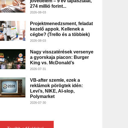
jövedelem – 9 év tapasztalat,
274 millió forint...
2026-08-03
Projektmenedzsment, feladat
kezelő appok. Kellenek a
cégbe? (Trello és a többiek)
2026-08-03
Nagy visszatérések versenye
a gyorskaja piacon: Burger
King vs. McDonald’s
2026-07-31
VB-after szemle, ezek a
reklámok pörögtek idén:
Levi’s, NIKE, AI-slop,
Polymarket
2026-07-30