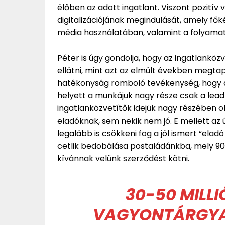
élőben az adott ingatlant. Viszont pozitív
digitalizációjának megindulását, amely f
média használatában, valamint a folyama
Péter is úgy gondolja, hogy az ingatlanköz
ellátni, mint azt az elmúlt években megtap
hatékonyság romboló tevékenység, hogy a
helyett a munkájuk nagy része csak a lead 
ingatlanközvetítők idejük nagy részében 
eladóknak, sem nekik nem jó. E mellett az 
legalább is csökkeni fog a jól ismert “eladó
cetlik bedobálása postaládánkba, mely 90%
kívánnak velünk szerződést kötni.
30-50 MILLI
VAGYONTÁRGYA