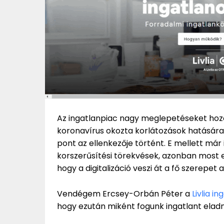
Az ingatlanpiac nagy meglepetéseket hozo
koronavírus okozta korlátozások hatására 
pont az ellenkezője történt. E mellett már
korszerűsítési törekvések, azonban most eg
hogy a digitalizáció veszi át a fő szerepet
Vendégem Ercsey-Orbán Péter a
Livlia i
hogy ezután miként fogunk ingatlant elad