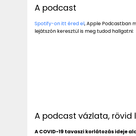
A podcast
Spotify-on itt éred el
, Apple Podcastban m
lejátszón keresztül is meg tudod hallgatni:
A podcast vázlata, rövid 
A COVID-19 tavaszi korlátozás ideje al