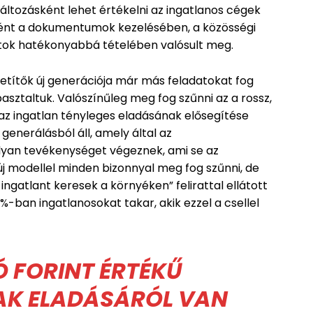
 változásként lehet értékelni az ingatlanos cégek
őként a dokumentumok kezelésében, a közösségi
tok hatékonyabbá tételében valósult meg.
vetítők új generációja már más feladatokat fog
asztaltuk. Valószínűleg meg fog szűnni az a rossz,
z ingatlan tényleges eladásának elősegítése
generálásból áll, amely által az
olyan tevékenységet végeznek, ami se az
új modellel minden bizonnyal meg fog szűnni, de
 ingatlant keresek a környéken” felirattal ellátott
-ban ingatlanosokat takar, akik ezzel a csellel
Ó FORINT ÉRTÉKŰ
K ELADÁSÁRÓL VAN