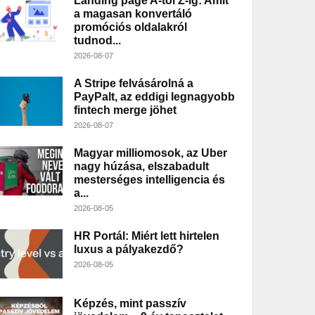
Landing page A-tól Z-ig: Amit
a magasan konvertáló
promóciós oldalakról
tudnod...
2026-08-07
A Stripe felvásárolná a
PayPalt, az eddigi legnagyobb
fintech merge jöhet
2026-08-07
Magyar milliomosok, az Uber
nagy húzása, elszabadult
mesterséges intelligencia és
a...
2026-08-05
HR Portál: Miért lett hirtelen
luxus a pályakezdő?
2026-08-05
Képzés, mint passzív