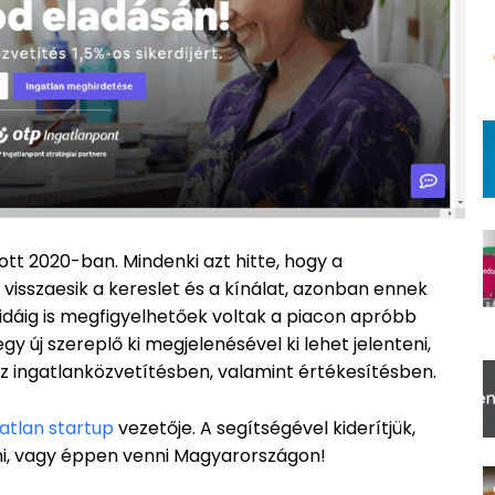
tt 2020-ban. Mindenki azt hitte, hogy a
visszaesik a kereslet és a kínálat, azonban ennek
 idáig is megfigyelhetőek voltak a piacon apróbb
y új szereplő ki megjelenésével ki lehet jelenteni,
 az ingatlanközvetítésben, valamint értékesítésben.
ngatlan startup
vezetője. A segítségével kiderítjük,
ni, vagy éppen venni Magyarországon!