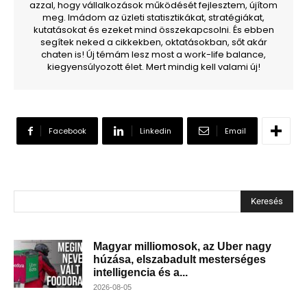
azzal, hogy vállalkozások működését fejlesztem, újítom
meg. Imádom az üzleti statisztikákat, stratégiákat,
kutatásokat és ezeket mind összekapcsolni. És ebben
segítek neked a cikkekben, oktatásokban, sőt akár
chaten is! Új témám lesz most a work-life balance,
kiegyensúlyozott élet. Mert mindig kell valami új!
Facebook
Linkedin
Email
Keresés
Magyar milliomosok, az Uber nagy
húzása, elszabadult mesterséges
intelligencia és a...
2026-08-05