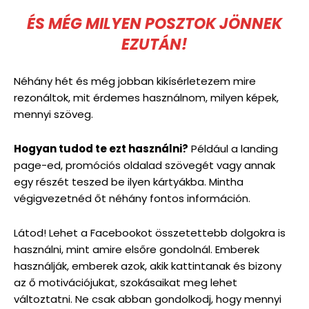
ÉS MÉG MILYEN POSZTOK JÖNNEK
EZUTÁN!
Néhány hét és még jobban kikísérletezem mire
rezonáltok, mit érdemes használnom, milyen képek,
mennyi szöveg.
Hogyan tudod te ezt használni?
Például a landing
page-ed, promóciós oldalad szövegét vagy annak
egy részét teszed be ilyen kártyákba. Mintha
végigvezetnéd őt néhány fontos információn.
Látod! Lehet a Facebookot összetettebb dolgokra is
használni, mint amire elsőre gondolnál. Emberek
használják, emberek azok, akik kattintanak és bizony
az ő motivációjukat, szokásaikat meg lehet
változtatni. Ne csak abban gondolkodj, hogy mennyi