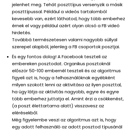
jelenhet meg. Tehát poszttípus versenyzik a másik
poszttípussal. Például a videós tartalomból
kevesebb van, ezért láthatod, hogy több emberhez
érnek el vagy például azért olyan olcsó a FB videó
hirdetés.
Továbbá természetesen valami nagyobb súllyal
szerepel alapból, jelenleg a FB csoportok posztjai.
És egy fontos dolog! A Facebook teszteli az
embereken posztodat. Organikus posztoknál
először 50-100 embernél teszteli és az algoritmus
figyeli azt is, hogy a felhasználóknak egyébként
milyen szokott lenni az aktivitása az ilyen poszttal,
ha úgy látja az aktivitás nagyobb, egyre és egyre
több emberhez juttatja el. Amint érzi a csökkenést,
(a poszt élettartama alatt) visszavesz az
elérésekből.
Még figyelembe veszi az algoritmus azt is, hogy
egy adott felhasználó az adott posztod típusánál