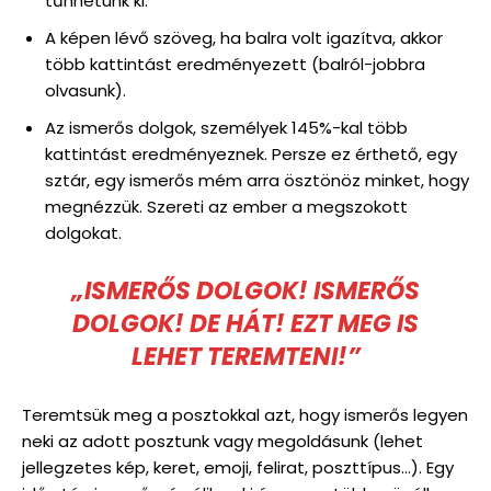
tűnhetünk ki.
A képen lévő szöveg, ha balra volt igazítva, akkor
több kattintást eredményezett (balról-jobbra
olvasunk).
Az ismerős dolgok, személyek 145%-kal több
kattintást eredményeznek. Persze ez érthető, egy
sztár, egy ismerős mém arra ösztönöz minket, hogy
megnézzük. Szereti az ember a megszokott
dolgokat.
„ISMERŐS DOLGOK! ISMERŐS
DOLGOK! DE HÁT! EZT MEG IS
LEHET TEREMTENI!”
Teremtsük meg a posztokkal azt, hogy ismerős legyen
neki az adott posztunk vagy megoldásunk (lehet
jellegzetes kép, keret, emoji, felirat, poszttípus…). Egy