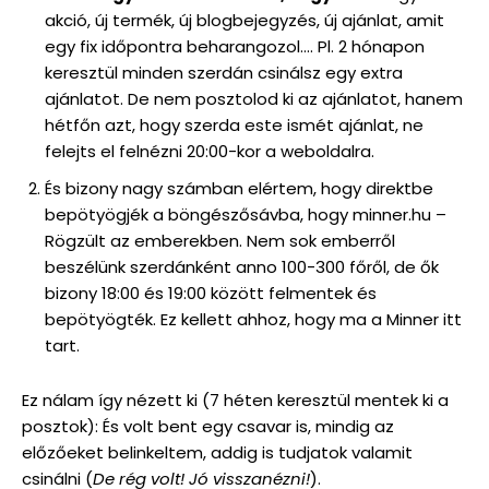
akció, új termék, új blogbejegyzés, új ajánlat, amit
egy fix időpontra beharangozol…. Pl. 2 hónapon
keresztül minden szerdán csinálsz egy extra
ajánlatot. De nem posztolod ki az ajánlatot, hanem
hétfőn azt, hogy szerda este ismét ajánlat, ne
felejts el felnézni 20:00-kor a weboldalra.
És bizony nagy számban elértem, hogy direktbe
bepötyögjék a böngészősávba, hogy minner.hu –
Rögzült az emberekben. Nem sok emberről
beszélünk szerdánként anno 100-300 főről, de ők
bizony 18:00 és 19:00 között felmentek és
bepötyögték. Ez kellett ahhoz, hogy ma a Minner itt
tart.
Ez nálam így nézett ki (7 héten keresztül mentek ki a
posztok): És volt bent egy csavar is, mindig az
előzőeket belinkeltem, addig is tudjatok valamit
csinálni (
De rég volt! Jó visszanézni!
).