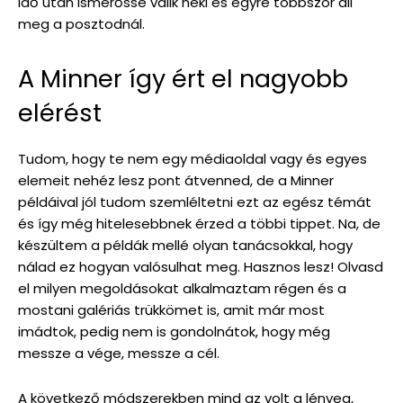
idő után ismerőssé válik neki és egyre többször áll
meg a posztodnál.
A Minner így ért el nagyobb
elérést
Tudom, hogy te nem egy médiaoldal vagy és egyes
elemeit nehéz lesz pont átvenned, de a Minner
példáival jól tudom szemléltetni ezt az egész témát
és így még hitelesebbnek érzed a többi tippet. Na, de
készültem a példák mellé olyan tanácsokkal, hogy
nálad ez hogyan valósulhat meg. Hasznos lesz! Olvasd
el milyen megoldásokat alkalmaztam régen és a
mostani galériás trükkömet is, amit már most
imádtok, pedig nem is gondolnátok, hogy még
messze a vége, messze a cél.
A következő módszerekben mind az volt a lényeg,