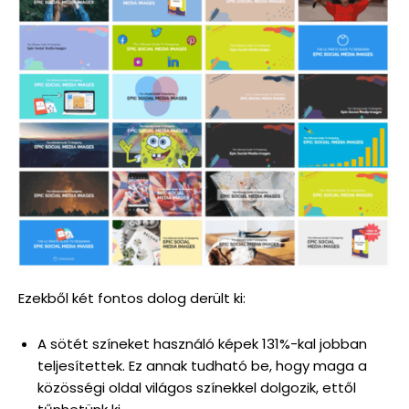
Ezekből két fontos dolog derült ki:
A sötét színeket használó képek 131%-kal jobban
teljesítettek. Ez annak tudható be, hogy maga a
közösségi oldal világos színekkel dolgozik, ettől