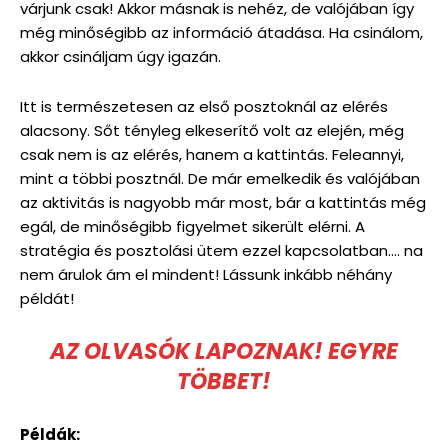
várjunk csak! Akkor másnak is nehéz, de valójában így
még minőségibb az információ átadása. Ha csinálom,
akkor csináljam úgy igazán.
Itt is természetesen az első posztoknál az elérés
alacsony. Sőt tényleg elkeserítő volt az elején, még
csak nem is az elérés, hanem a kattintás. Feleannyi,
mint a többi posztnál. De már emelkedik és valójában
az aktivitás is nagyobb már most, bár a kattintás még
egál, de minőségibb figyelmet sikerült elérni. A
stratégia és posztolási ütem ezzel kapcsolatban…. na
nem árulok ám el mindent! Lássunk inkább néhány
példát!
AZ OLVASÓK LAPOZNAK! EGYRE
TÖBBET!
Példák: