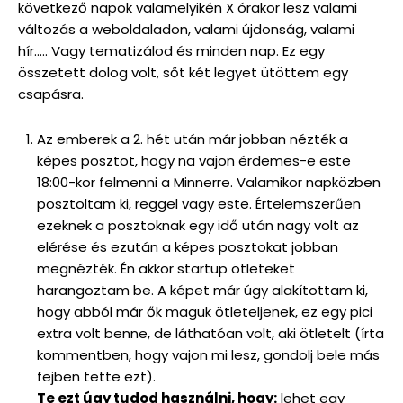
következő napok valamelyikén X órakor lesz valami
változás a weboldaladon, valami újdonság, valami
hír….. Vagy tematizálod és minden nap. Ez egy
összetett dolog volt, sőt két legyet ütöttem egy
csapásra.
Az emberek a 2. hét után már jobban nézték a
képes posztot, hogy na vajon érdemes-e este
18:00-kor felmenni a Minnerre. Valamikor napközben
posztoltam ki, reggel vagy este. Értelemszerűen
ezeknek a posztoknak egy idő után nagy volt az
elérése és ezután a képes posztokat jobban
megnézték. Én akkor startup ötleteket
harangoztam be. A képet már úgy alakítottam ki,
hogy abból már ők maguk ötleteljenek, ez egy pici
extra volt benne, de láthatóan volt, aki ötletelt (írta
kommentben, hogy vajon mi lesz, gondolj bele más
fejben tette ezt).
Te ezt úgy tudod használni, hogy:
lehet egy