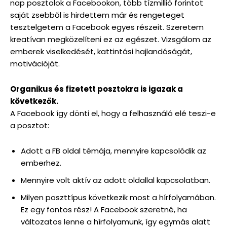
nap posztolok a Facebookon, több tízmillió forintot
saját zsebből is hirdettem már és rengeteget
tesztelgetem a Facebook egyes részeit. Szeretem
kreatívan megközelíteni ez az egészet. Vizsgálom az
emberek viselkedését, kattintási hajlandóságát,
motivációját.
Organikus és fizetett posztokra is igazak a
következők.
A Facebook így dönti el, hogy a felhasználó elé teszi-e
a posztot:
Adott a FB oldal témája, mennyire kapcsolódik az
emberhez.
Mennyire volt aktív az adott oldallal kapcsolatban.
Milyen poszttípus következik most a hírfolyamában.
Ez egy fontos rész! A Facebook szeretné, ha
változatos lenne a hírfolyamunk, így egymás alatt