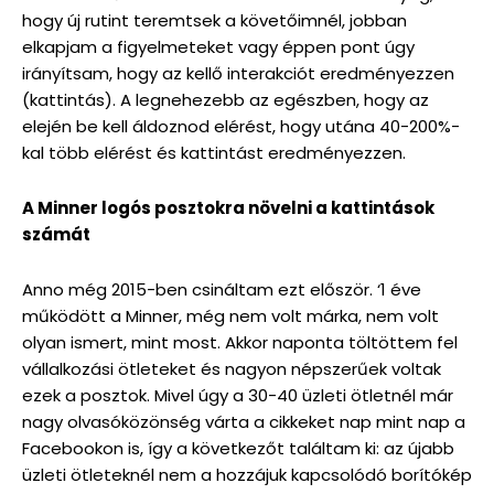
hogy új rutint teremtsek a követőimnél, jobban
elkapjam a figyelmeteket vagy éppen pont úgy
irányítsam, hogy az kellő interakciót eredményezzen
(kattintás). A legnehezebb az egészben, hogy az
elején be kell áldoznod elérést, hogy utána 40-200%-
kal több elérést és kattintást eredményezzen.
A Minner logós posztokra növelni a kattintások
számát
Anno még 2015-ben csináltam ezt először. ‘1 éve
működött a Minner, még nem volt márka, nem volt
olyan ismert, mint most. Akkor naponta töltöttem fel
vállalkozási ötleteket és nagyon népszerűek voltak
ezek a posztok. Mivel úgy a 30-40 üzleti ötletnél már
nagy olvasóközönség várta a cikkeket nap mint nap a
Facebookon is, így a következőt találtam ki: az újabb
üzleti ötleteknél nem a hozzájuk kapcsolódó borítókép