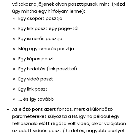
váltakozna jöjjenek olyan poszttípusok, mint: (Nézd
úgy mintha egy hírfolyam lenne):
Egy csoport posztja
Egy link poszt egy page-től
Egy ismerős posztja
Még egy ismerős posztja
Egy képes poszt
Egy hirdetés (link poszttal)
Egy videó poszt
Egy link poszt
…. és így tovább
Az előző pont azért fontos, mert a különböző
paramétereket súlyozza a FB, így ha például egy
felhasználó előtt régóta volt videó, akkor valójában
az adott videós poszt / hirdetés, nagyobb eséllyel