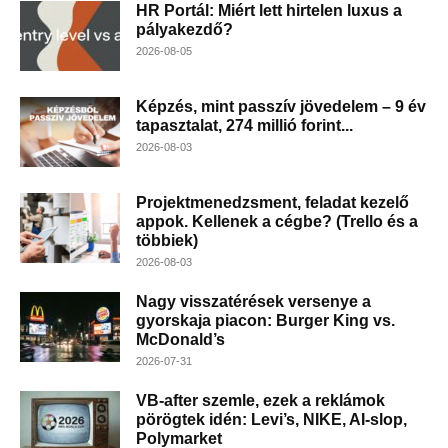
HR Portál: Miért lett hirtelen luxus a
pályakezdő?
2026-08-05
Képzés, mint passzív jövedelem – 9 év
tapasztalat, 274 millió forint...
2026-08-03
Projektmenedzsment, feladat kezelő
appok. Kellenek a cégbe? (Trello és a
többiek)
2026-08-03
Nagy visszatérések versenye a
gyorskaja piacon: Burger King vs.
McDonald’s
2026-07-31
VB-after szemle, ezek a reklámok
pörögtek idén: Levi’s, NIKE, AI-slop,
Polymarket