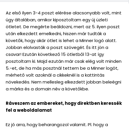
Az első ilyen 3-4 poszt elérése alacsonyabb volt, mint
úgy általában, amikor kiposztoltam egy új üzleti
ötletet. De megérte beáldozni, mert az 5. ilyen poszt
után elkezdett emelkedni, hiszen már tudták a
követők, hogy akár ötlet is lehet a Minner logó alatt.
Jobban elolvasták a poszt szövegét. És itt jön a
csavar! Ezután következő 15 ötletből 13-at így
posztoltam ki. Majd ezután már csak elég volt minden
5.-et, de ha más posztnál tettem be a Minner logót,
mérhető volt azoknál a cikkeknél is a kattintás
növekedés. Nem mellesleg elkezdett jobban beleégni
a márka és a domain név a követőkbe.
Ráveszem az embereket, hogy direktben keressék
fel a weboldalamat
Ez jó arra, hogy beharangozol valamit. Pl. hogy a