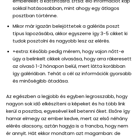
embereket a kattintásra. Értsd: elő információt kap
sokkal hatásosabban, mint ahogy egy átlagos
posztban történne.
Mikor már igazán belejöttetek a galériás poszt
típus lapozásába, akkor egyszerre így 3-5 cikket ki
tudok posztolni és nagyobb lesz az elérés.
+extra: Később pedig mérem, hogy vajon nőtt-e
úgy a belinkelt cikkek olvasása, hogy arra rákeresett
az olvasó 1-2 hónapon belül, mert látta korábban
így galériában. Tehát a cél az információk gyorsabb
és minőségibb átadása.
Az egészben a legjobb és egyben legrosszabb, hogy
nagyon sok idő elkészíteni a képeket és ha több link
kerül a posztba, egyesével kell betenni őket. Elsőre így
hamar elmegy az ember kedve, mert az első néhány
elérés alacsony, aztán hagyja is a francba, hogy nem
ér annyit. Hát ekkor mondtam azt magamban: de