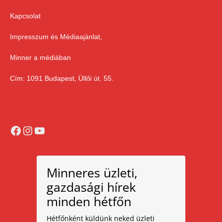
Kapcsolat
Impresszum és Médiaajánlat,
Minner a médiában
Cím: 1091 Budapest, Üllői út. 55.
Facebook
Instagram
YouTube
Minneres üzleti,
gazdasági hírek
minden hétfőn
Hétfőnként küldünk neked üzleti