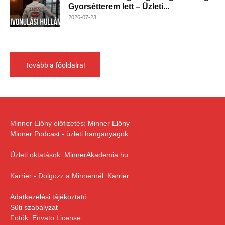
Gyorsétterem lett – Üzleti...
2026-07-23
Tovább a főoldalra!
Minner Előny előfizetés:
Minner Előny
Minner Podcast - üzleti hanganyagok
Üzleti oktatások:
MinnerAkademia.hu
Karrier - Dolgozz a Minnernél:
Karrier
Adatkezelési tájékoztató
Süti szabályzat
Fotók: Envato License