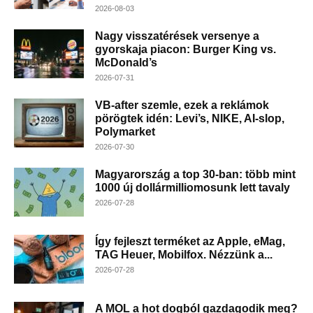
2026-08-03
Nagy visszatérések versenye a
gyorskaja piacon: Burger King vs.
McDonald’s
2026-07-31
VB-after szemle, ezek a reklámok
pörögtek idén: Levi’s, NIKE, AI-slop,
Polymarket
2026-07-30
Magyarország a top 30-ban: több mint
1000 új dollármilliomosunk lett tavaly
2026-07-28
Így fejleszt terméket az Apple, eMag,
TAG Heuer, Mobilfox. Nézzünk a...
2026-07-28
A MOL a hot dogból gazdagodik meg?