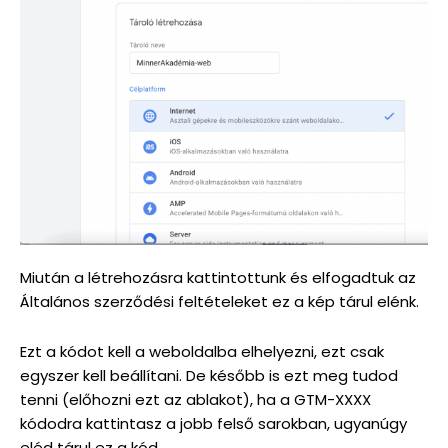
Miután a létrehozásra kattintottunk és elfogadtuk az
Általános szerződési feltételeket ez a kép tárul elénk.
Ezt a kódot kell a weboldalba elhelyezni, ezt csak
egyszer kell beállítani. De később is ezt meg tudod
tenni (előhozni ezt az ablakot), ha a GTM-XXXX
kódodra kattintasz a jobb felső sarokban, ugyanúgy
eléd tárul ez a kód.