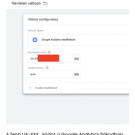
A fenti UA-XXX… kódot a Google Analytics fiókodban