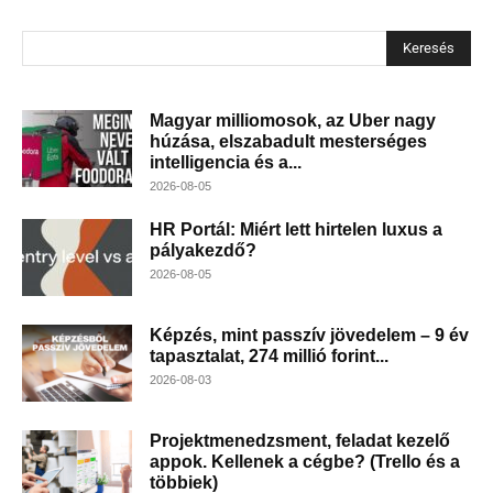
Keresés
Magyar milliomosok, az Uber nagy
húzása, elszabadult mesterséges
intelligencia és a...
2026-08-05
HR Portál: Miért lett hirtelen luxus a
pályakezdő?
2026-08-05
Képzés, mint passzív jövedelem – 9 év
tapasztalat, 274 millió forint...
2026-08-03
Projektmenedzsment, feladat kezelő
appok. Kellenek a cégbe? (Trello és a
többiek)