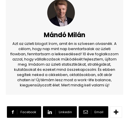
Mándó Milán
Azt az üzleti blogot írom, amit én is szívesen olvasnék. A
célom, hogy nap mint nap benntartsalak az üzleti
flowban, fenntartsam a lelkesedésed! 10 éve foglalkozom
azzal, hogy vállalkozások működését fejlesztem, újítom
meg. Imádom az üzleti statisztikákat, stratégiákat,
kutatásokat és ezeket mind összekapcsolni. És ebben
segítek neked a cikkekben, oktatásokban, sőt akár
chaten is! Új témám lesz most a work-life balance,
kiegyensúlyozott élet. Mert mindig kell valami új!
Facebook
Linkedin
Email