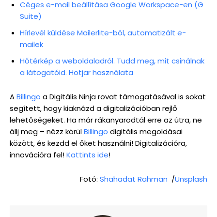
Céges e-mail beállítása Google Workspace-en (G
Suite)
Hírlevél küldése Mailerlite-ból, automatizált e-
mailek
Hőtérkép a weboldaladról. Tudd meg, mit csinálnak
a látogatóid. Hotjar használata
A
Billingo
a Digitális Ninja rovat támogatásával is sokat
segített, hogy kiaknázd a digitalizációban rejlő
lehetőségeket. Ha már rákanyarodtál erre az útra, ne
állj meg – nézz körül
Billingo
digitális megoldásai
között, és kezdd el őket használni! Digitalizációra,
innovációra fel!
Kattints ide
!
Fotó:
Shahadat Rahman
/
Unsplash