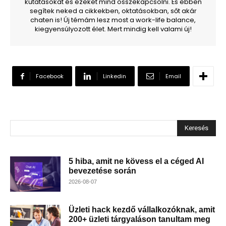
kutatásokat és ezeket mind összekapcsolni. És ebben
segítek neked a cikkekben, oktatásokban, sőt akár
chaten is! Új témám lesz most a work-life balance,
kiegyensúlyozott élet. Mert mindig kell valami új!
Facebook
Linkedin
Email
Keresés
5 hiba, amit ne kövess el a céged AI
bevezetése során
2026-08-07
Üzleti hack kezdő vállalkozóknak, amit
200+ üzleti tárgyaláson tanultam meg