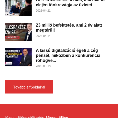
elején tönkrevágja az üzletet....
2026-04-21
23 millió befektetés, ami 2 év alatt
megtérül!
2026-04-14
A lassú digitalizáció égeti a cég
pénzét, miközben a konkurencia
röhögve...
2026-03-19
Tovább a főoldalra!
Minner Előny előfizetés:
Minner Előny