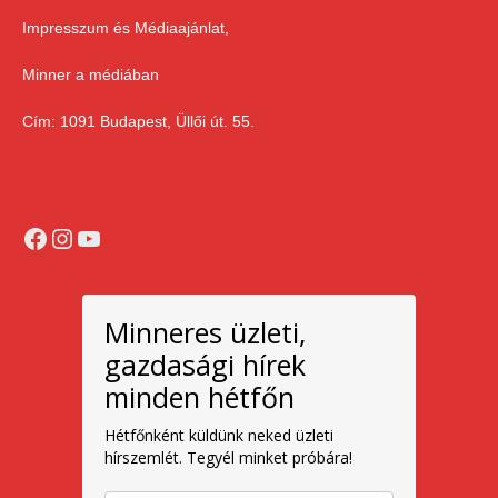
Impresszum és Médiaajánlat,
Minner a médiában
Cím: 1091 Budapest, Üllői út. 55.
Facebook
Instagram
YouTube
Minneres üzleti,
gazdasági hírek
minden hétfőn
Hétfőnként küldünk neked üzleti
hírszemlét. Tegyél minket próbára!