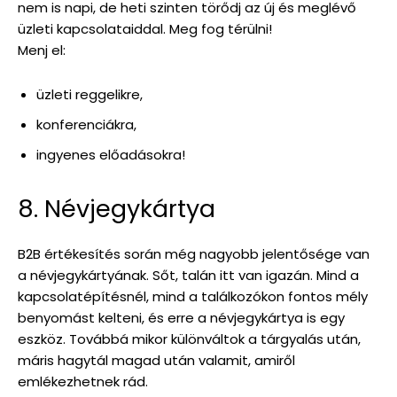
nem is napi, de heti szinten törődj az új és meglévő
üzleti kapcsolataiddal. Meg fog térülni!
Menj el:
üzleti reggelikre,
konferenciákra,
ingyenes előadásokra!
8. Névjegykártya
B2B értékesítés során még nagyobb jelentősége van
a névjegykártyának. Sőt, talán itt van igazán. Mind a
kapcsolatépítésnél, mind a találkozókon fontos mély
benyomást kelteni, és erre a névjegykártya is egy
eszköz. Továbbá mikor különváltok a tárgyalás után,
máris hagytál magad után valamit, amiről
emlékezhetnek rád.