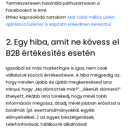
Természetesen használd párhuzamosan a
Facebookot is erre.
Ehhez kapcsolódó tartalom:
Már több milliós üzleti
ajánlatot/üzletet is kaptam LinkedInen keresztül
2. Egy hiba, amit ne kövess el
B2B értékesítés esetén
Igazából ez más marketingre is igaz, nem csak
vállalatok közötti értékesítésre. A hiba mégpedig az,
hogy minden újabb és újabb megkeresésed arra
irányul, hogy: „Na döntöttek már?”, „Sikerült dönteni?”
Ehelyett, inkább arra törekedj, hogy minél több
információt megossz, átadj, minél jobban erősítsd a
bizalmát (pl. esettanulmányokkal, egyéb
előnyeitekkel…) az egyes beszélgetések,
telefonhívások, találkozók alkalmával.