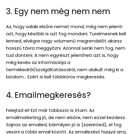
3. Egy nem még nem nem
Az, hogy valaki elsőre nemet mond, még nem jelenti
azt, hogy később is azt fog mondani. Türelmesnek kell
lenned, elvégre nagy volumenű megrendelőt akarsz
hosszú távra meggyőzni. Azonnal senki nem fog, nem
tud dönteni. A nem egyrészt jelentheti azt is, hogy
még kevés az információja a
termékedről/szolgáltatásodról, nem alakult még ki a
bizalom… Ezért is kell többkörös megkeresés.
4. Emailmegkeresés?
Felejtsd el! Ezt már többször is írtam. Az
emailmarketing jó, de nem elsőre, nem ezzel kezdesz.
Sajnos az emailed, bármilyen jó is (szerinted), el fog
veszni a többi email között. Az emailezést hagyd arra,