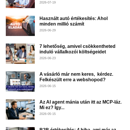
2026-07-19
Használt autó értékesítés: Ahol
minden millió számít
2026-06-29
7 lehetőség, amivel csökkentheted
induló vállalkozói költségeidet
2026-06-23
A vásárló már nem keres, kérdez.
Felkészült erre a webshopod?
2026-06-15
Az AI agent mánia után itt az MCP-láz.
Mi ez? Így...
2026-05-15
B2B értékesítés: 4 hiba, ami már az