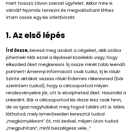
mert hosszú távon szerzel ügyfelet. Akkor mire is
várnál? Nyomás tervezni és megvalósítani! Ehhez
írtam össze egy kis ötletbörzét.
1. Az első lépés
Írd össze,
keresd meg azokat a cégeket, akik szóba
jöhetnek! Már ezzel a lépéssel közelebb vagy, hogy
elkezded őket megkeresni. Írj össze minél több leendő
partnert! Amennyi információt csak tudsz, írj le róluk!
Szinte aktákat vezess róluk! Érdemes rákeresned (bár
szerintem tudod), hogy a célcsoportod milyen
rendezvényekre jár, ott is elcsípheted őket. Használd a
LinkedInt. Bár a célcsoportod kis része lesz csak fenn,
de az igazi nagyhalakat meg fogod találni ott is. Máris
láthatod, mely ismerőseiden keresztül tudod
„megkörnyékezni” őt, mit kedvel, milyen úton tudod
„megpuhítani”, miről beszélgess vele…”