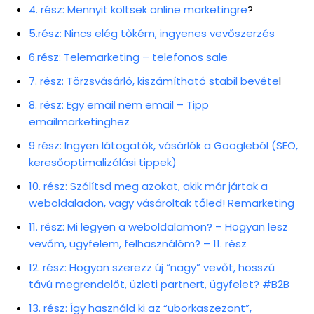
4. rész: Mennyit költsek online marketingre
?
5.rész: Nincs elég tőkém, ingyenes vevőszerzés
6.rész: Telemarketing – telefonos sale
7. rész: Törzsvásárló, kiszámítható stabil bevéte
l
8. rész: Egy email nem email – Tipp
emailmarketinghez
9 rész: Ingyen látogatók, vásárlók a Googleból (SEO,
keresőoptimalizálási tippek)
10. rész: Szólítsd meg azokat, akik már jártak a
weboldaladon, vagy vásároltak tőled! Remarketing
11. rész: Mi legyen a weboldalamon? – Hogyan lesz
vevőm, ügyfelem, felhasználóm? – 11. rész
12. rész: Hogyan szerezz új “nagy” vevőt, hosszú
távú megrendelőt, üzleti partnert, ügyfelet? #B2B
13. rész: Így használd ki az “uborkaszezont”,