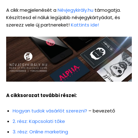
A cikk megjelenését a
Névjegykirály.hu
támogatja.
Készíttesd el náluk legújabb névjegykártyádat, és
szerezz vele új partnereket!
Kattints ide!
A cikksorozat további részei:
Hogyan tudok vásárlót szerezni?
– bevezető
2. rész: Kapcsolati tőke
3. rész: Online marketing