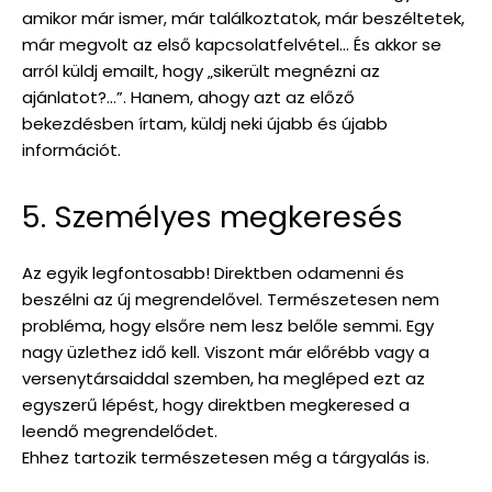
amikor már ismer, már találkoztatok, már beszéltetek,
már megvolt az első kapcsolatfelvétel… És akkor se
arról küldj emailt, hogy „sikerült megnézni az
ajánlatot?…”. Hanem, ahogy azt az előző
bekezdésben írtam, küldj neki újabb és újabb
információt.
5. Személyes megkeresés
Az egyik legfontosabb! Direktben odamenni és
beszélni az új megrendelővel. Természetesen nem
probléma, hogy elsőre nem lesz belőle semmi. Egy
nagy üzlethez idő kell. Viszont már előrébb vagy a
versenytársaiddal szemben, ha megléped ezt az
egyszerű lépést, hogy direktben megkeresed a
leendő megrendelődet.
Ehhez tartozik természetesen még a tárgyalás is.