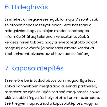
6. Hideghívás
Ez is lehet a megkeresés egyik formája. Viszont csak
telefonon nehéz lesz ilyet eladni. Arra használd a
hideghívást, hogy az elején minden lehetséges
információt átadj telefonon keresztül, továbbá
kérdezz minél többet, hogy a lehető legtöbb dolgot
megtudj a vevődről (a bekezdés címére kattintva
több mindent olvashatsz ehhez kapcsolódóan).
7. Kapcsolatépítés
Ezzel előre be is tudod biztosítani magad. Egyrészt
sokkal könnyebben megtalálod a leendő partnered,
másrészt az ajánlás útján történő megkeresés sokkal
előnyösebb tárgyalási helyzetet is teremt számodra.
Ezért legyen napi rutinod a kapcsolatépítés, vagy ha