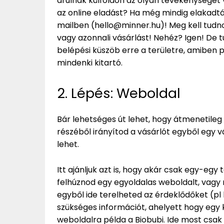
árulnak külföldön az olyan tevékenységet v
az online eladást? Ha még mindig elakadtá
mailben (hello@minner.hu)! Meg kell tudnod
vagy azonnali vásárlást! Nehéz? Igen! De t
belépési küszöb erre a területre, amiben p
mindenki kitartó.
2. Lépés: Weboldal
Bár lehetséges út lehet, hogy átmenetileg p
részéből irányítod a vásárlót egyből egy 
lehet.
Itt ajánljuk azt is, hogy akár csak egy-eg
felhúznod egy egyoldalas weboldalt, vagy 
egyből ide terelheted az érdeklődőket (pl
szükséges információt, ahelyett hogy egy
weboldalra példa a Biobubi. Ide most csak 