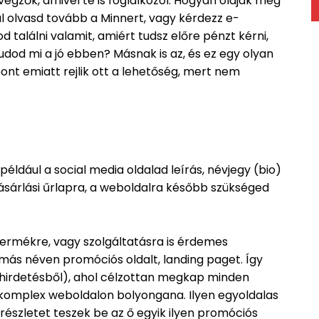
égzők, amivel te is foglalkozol. Hogyan oldják meg
l olvasd tovább a Minnert, vagy kérdezz e-
 találni valamit, amiért tudsz előre pénzt kérni,
udod mi a jó ebben? Másnak is az, és ez egy olyan
ont emiatt rejlik ott a lehetőség, mert nem
éldául a social media oldalad leírás, névjegy (bio)
vásárlási űrlapra, a weboldalra később szükséged
y termékre, vagy szolgáltatásra is érdemes
más néven promóciós oldalt, landing paget. Így
 hirdetésből), ahol célzottan megkap minden
 komplex weboldalon bolyongana. Ilyen egyoldalas
részletet teszek be az ő egyik ilyen promóciós