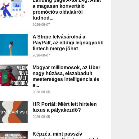
Landing page A-tól Z-ig: Amit
a magasan konvertáló
promóciós oldalakról
tudnod...
2026-08-07
A Stripe felvásárolná a
PayPalt, az eddigi legnagyobb
fintech merge jöhet
2026-08-07
Magyar milliomosok, az Uber
nagy húzása, elszabadult
mesterséges intelligencia és
a...
2026-08-05
HR Portál: Miért lett hirtelen
luxus a pályakezdő?
2026-08-05
Képzés, mint passzív