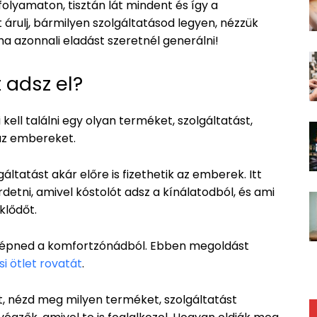
olyamaton, tisztán lát mindent és így a
it árulj, bármilyen szolgáltatásod legyen, nézzük
a azonnali eladást szeretnél generálni!
t adsz el?
 kell találni egy olyan terméket, szolgáltatást,
 az embereket.
áltatást akár előre is fizethetik az emberek. Itt
etni, amivel kóstolót adsz a kínálatodból, és ami
klődőt.
ll lépned a komfortzónádból. Ebben megoldást
si ötlet rovatát
.
et, nézd meg milyen terméket, szolgáltatást