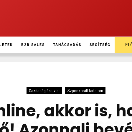
EL
LETEK
B2B SALES
TANÁCSADÁS
SEGÍTSÉG
Gazdaság és üzlet
Szponzorált tartalom
online, akkor is,
! Azonnali bevé