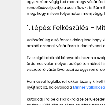
egyszerűen végig tud menni egy vásárlási f
rendelésével javítja a cash flow-t is. Bárm
meg, hogy milyen folyamaton menj végig, h
1. Lépés: Felkészülés – Mi
Valószínűleg első fontos dolog lesz, hogy ki
aminél azonnali vásárlásra tudod rávenni
Ez szolgáltatóknál könnyebb, hiszen a szolg
érdemes valami olyan belépő terméket hird
visszatérő vásárlóvá teszi az egyszeri érde
Ha mással foglalkozol, akkor bizony ki ke
nyújthat az, ha olvasod a
Minner vállalkozá
Kutakodj, írd be a TikTokra a te területed