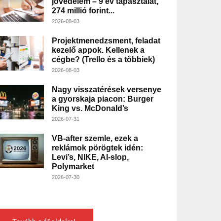
jövedelem – 9 év tapasztalat,
274 millió forint...
2026-08-03
Projektmenedzsment, feladat
kezelő appok. Kellenek a
cégbe? (Trello és a többiek)
2026-08-03
Nagy visszatérések versenye
a gyorskaja piacon: Burger
King vs. McDonald’s
2026-07-31
VB-after szemle, ezek a
reklámok pörögtek idén:
Levi’s, NIKE, AI-slop,
Polymarket
2026-07-30