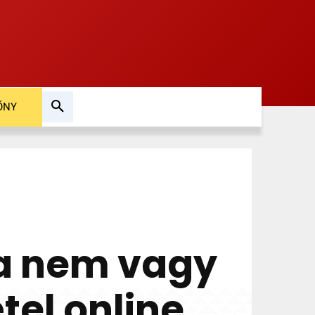
ŐNY
 ha nem vagy
tel online