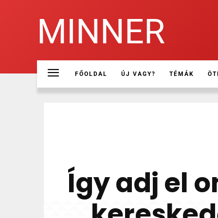
MINNER
FŐOLDAL
ÚJ VAGY?
TÉMÁK
ÖT
Így adj el 
kereskedő