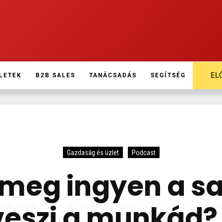
EL
LETEK
B2B SALES
TANÁCSADÁS
SEGÍTSÉG
Gazdaság és üzlet
Podcast
j meg ingyen a sa
veszi a munkád? 