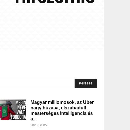
Keresés
Magyar milliomosok, az Uber
nagy húzása, elszabadult
mesterséges intelligencia és
a...
2026-08-05