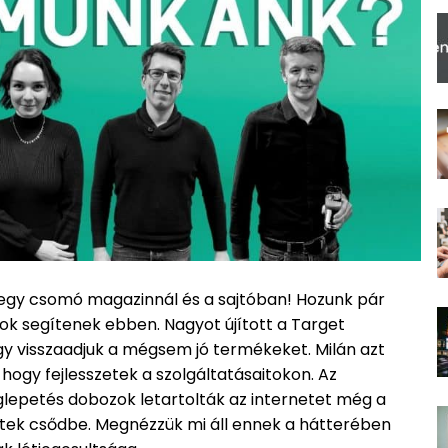
l egy csomó magazinnál és a sajtóban! Hozunk pár
yok segítenek ebben. Nagyot újított a Target
ogy visszaadjuk a mégsem jó termékeket. Milán azt
 hogy fejlesszetek a szolgáltatásaitokon. Az
lepetés dobozok letartolták az internetet még a
ntek csődbe. Megnézzük mi áll ennek a hátterében