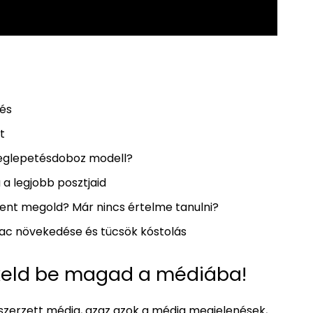
rés
t
 meglepetésdoboz modell?
ra a legjobb posztjaid
ent megold? Már nincs értelme tanulni?
piac növekedése és tücsök kóstolás
keld be magad a médiába!
 szerzett média, azaz azok a média megjelenések,