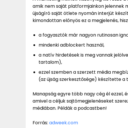
amik nem saját platformjainkon jelennek me
újságíró saját ötlete nyomán interjút készí
kimondottan előnyös ez a megjelenés, hisz
a fogyasztók már nagyon rutinosan igno
mindenki adblockert használ,
a natív hirdetések is meg vannak jelöl
tartalom),
ezzel szemben a szerzett média megbízh
(az újság szerkesztősége) készítette a 
Manapság egyre több nagy cég él ezzel, é
amivel a céljuk sajtómegjelenéseket szerez
médiában. Példák a podcastben!
Forrás:
adweek.com