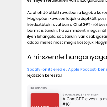
és milyen területeken van a szolgáltatásna
Az eheti Jó ötlet! rovatban a legjobb közö
Meglepően kevesen látják a duplikált poszt
kérdeztétek rovatban a ChatGPT-ről beszé
bármit is tanulni, ha az mindent megcsiná
ilyen lehangoló, sőt, tanulni van csak iga
adatai mellet most meg is kóstoljuk. Hag
A hírszemle hanganyaga,
Spotify-on itt éred el
,
Apple Podcast-ben i
lejátszón keresztül