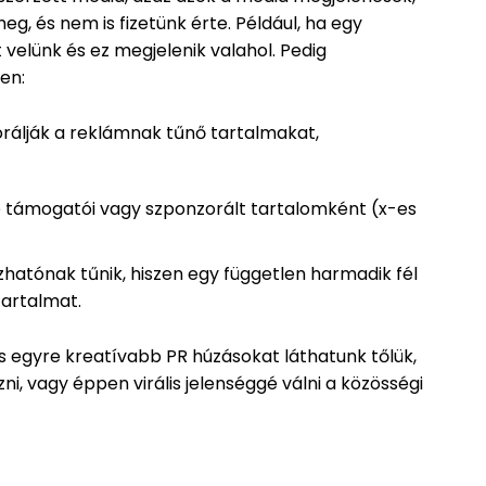
g, és nem is fizetünk érte. Például, ha egy
t velünk és ez megjelenik valahol. Pedig
en:
rálják a reklámnak tűnő tartalmakat,
ve támogatói vagy szponzorált tartalomként (x-es
atónak tűnik, hiszen egy független harmadik fél
tartalmat.
s egyre kreatívabb PR húzásokat láthatunk tőlük,
ni, vagy éppen virális jelenséggé válni a közösségi