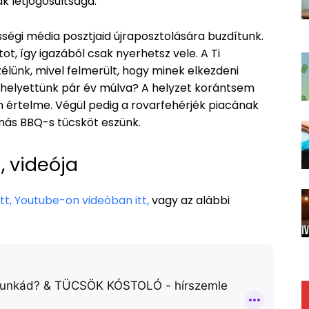
k létjogosultsága.
sségi média posztjaid újraposztolására buzdítunk.
ot, így igazából csak nyerhetsz vele. A Ti
lünk, mivel felmerült, hogy minek elkezdeni
l helyettünk pár év múlva? A helyzet korántsem
zán értelme. Végül pedig a rovarfehérjék piacának
ymás BBQ-s tücsköt eszünk.
 videója
tt,
Youtube-on videóban itt,
vagy az alábbi