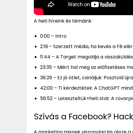
A heti híreink és témáink:
0:00 – Intro
2:19 – Szerzett média, ha kevés a FB elé
11:44 – A Target megoldja a visszaküldés
23:35 – Miért hal meg az előfizetéses
36:29 – Ez jó ötlet, csináljuk: Posztold új
42:00 – Ti kérdeztétek: A ChatGPT mind
56:52 – Leteszteltük+heti stat: A rovar
Szívás a Facebook? Hac
A marketing mixnek viszonylag kis része a