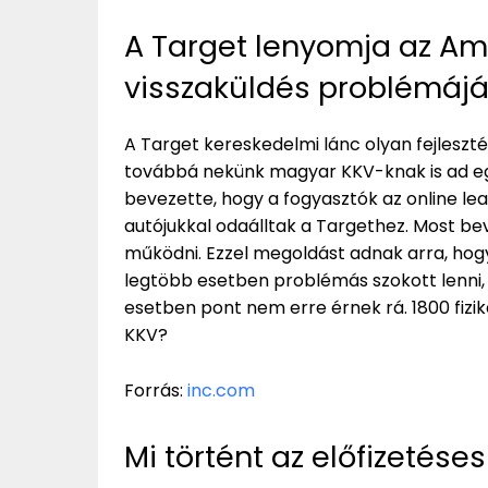
A Target lenyomja az Am
visszaküldés problémájá
A Target kereskedelmi lánc olyan fejleszt
továbbá nekünk magyar KKV-knak is ad eg
bevezette, hogy a fogyasztók az online le
autójukkal odaálltak a Targethez. Most bev
működni. Ezzel megoldást adnak arra, hogy
legtöbb esetben problémás szokott lenni,
esetben pont nem erre érnek rá. 1800 fizik
KKV?
Forrás:
inc.com
Mi történt az előfizetés