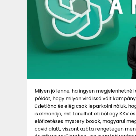
Milyen jó lenne, ha ingyen megjelenhetné
példát, hogy milyen virálissá vált kampán
üzletlánc és elég csak leparkolni náluk, h
is elmondja, mit tanulhat ebből egy KKV és
előfizetéses mystery boxok, magyarul meg
covid alatt, viszont azóta rengetegen me