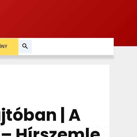
ŐNY
jtóban | A
– Hírszemle