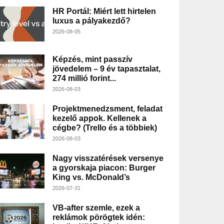
HR Portál: Miért lett hirtelen
luxus a pályakezdő?
2026-08-05
Képzés, mint passzív
jövedelem – 9 év tapasztalat,
274 millió forint...
2026-08-03
Projektmenedzsment, feladat
kezelő appok. Kellenek a
cégbe? (Trello és a többiek)
2026-08-03
Nagy visszatérések versenye
a gyorskaja piacon: Burger
King vs. McDonald’s
2026-07-31
VB-after szemle, ezek a
reklámok pörögtek idén: