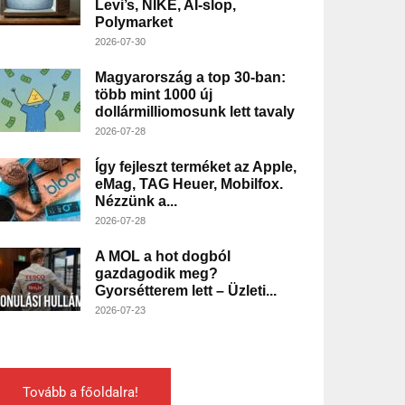
Levi’s, NIKE, AI-slop,
Polymarket
2026-07-30
Magyarország a top 30-ban:
több mint 1000 új
dollármilliomosunk lett tavaly
2026-07-28
Így fejleszt terméket az Apple,
eMag, TAG Heuer, Mobilfox.
Nézzünk a...
2026-07-28
A MOL a hot dogból
gazdagodik meg?
Gyorsétterem lett – Üzleti...
2026-07-23
Tovább a főoldalra!