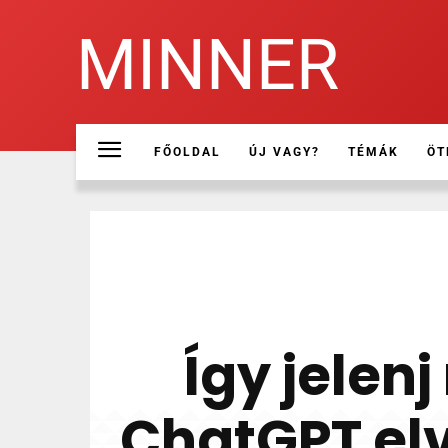
MINNER
FŐOLDAL
ÚJ VAGY?
TÉMÁK
ÖT
Így jelen
ChatGPT el