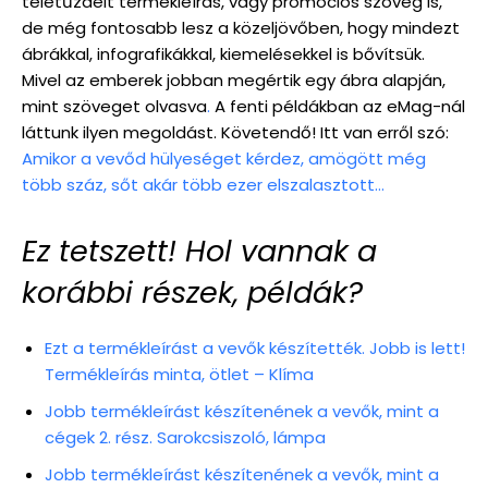
teletűzdelt termékleírás, vagy promóciós szöveg is,
de még fontosabb lesz a közeljövőben, hogy mindezt
ábrákkal, infografikákkal, kiemelésekkel is bővítsük.
Mivel az emberek jobban megértik egy ábra alapján,
mint szöveget olvasva
.
A fenti példákban az eMag-nál
láttunk ilyen megoldást. Követendő! Itt van erről szó:
Amikor a vevőd hülyeséget kérdez, amögött még
több száz, sőt akár több ezer elszalasztott…
Ez tetszett! Hol vannak a
korábbi részek, példák?
Ezt a termékleírást a vevők készítették. Jobb is lett!
Termékleírás minta, ötlet – Klíma
Jobb termékleírást készítenének a vevők, mint a
cégek 2. rész. Sarokcsiszoló, lámpa
Jobb termékleírást készítenének a vevők, mint a