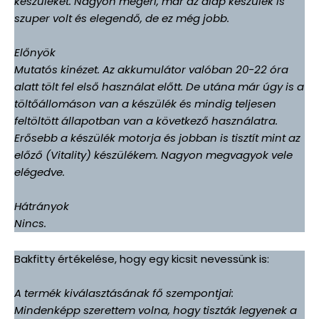
készüléket. Nagyon megéri, már az alap készülék is
szuper volt és elegendő, de ez még jobb.
Előnyök
Mutatós kinézet. Az akkumulátor valóban 20-22 óra
alatt tölt fel első használat előtt. De utána már úgy is a
töltőállomáson van a készülék és mindig teljesen
feltöltött állapotban van a következő használatra.
Erősebb a készülék motorja és jobban is tisztít mint az
előző (Vitality) készülékem. Nagyon megvagyok vele
elégedve.
Hátrányok
Nincs.
Bakfitty értékelése, hogy egy kicsit nevessünk is:
A termék kiválasztásának fő szempontjai:
Mindenképp szerettem volna, hogy tiszták legyenek a