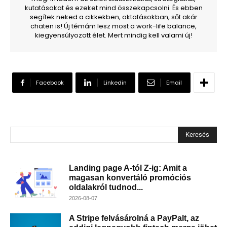
kutatásokat és ezeket mind összekapcsolni. És ebben
segítek neked a cikkekben, oktatásokban, sőt akár
chaten is! Új témám lesz most a work-life balance,
kiegyensúlyozott élet. Mert mindig kell valami új!
Facebook
Linkedin
Email
Keresés
Landing page A-tól Z-ig: Amit a
magasan konvertáló promóciós
oldalakról tudnod...
2026-08-07
A Stripe felvásárolná a PayPalt, az