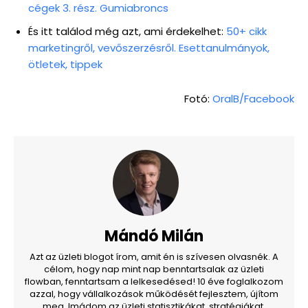
cégek 3. rész. Gumiabroncs
És itt találod még azt, ami érdekelhet:
50+ cikk
marketingről, vevőszerzésről. Esettanulmányok,
ötletek, tippek
Fotó:
OralB/Facebook
Mándó Milán
Azt az üzleti blogot írom, amit én is szívesen olvasnék. A
célom, hogy nap mint nap benntartsalak az üzleti
flowban, fenntartsam a lelkesedésed! 10 éve foglalkozom
azzal, hogy vállalkozások működését fejlesztem, újítom
meg. Imádom az üzleti statisztikákat, stratégiákat,