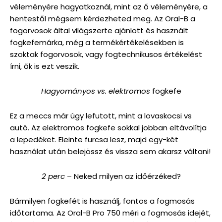
véleményére hagyatkoznál, mint az ő véleményére, a
hentestől mégsem kérdezheted meg. Az Oral-B a
fogorvosok által világszerte ajánlott és használt
fogkefemárka, még a termékértékelésekben is
szoktak fogorvosok, vagy fogtechnikusos értékelést
írni, ők is ezt veszik.
Hagyományos vs. elektromos
fogkefe
Ez a meccs már úgy lefutott, mint a lovaskocsi vs
autó. Az elektromos fogkefe sokkal jobban eltávolítja
a lepedéket. Eleinte furcsa lesz, majd egy-két
használat után belejössz és vissza sem akarsz váltani!
2 perc
– Neked milyen az időérzéked?
Bármilyen fogkefét is használj, fontos a fogmosás
időtartama. Az Oral-B Pro 750 méri a fogmosás idejét,