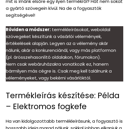
mit is írnánk elsőre egy ilyen termékről? Hát nem sokat
a gyártó szövegein kívül. Na de a fogyasztók
segítségével!
Röviden a módszer:
termékleírásokat, weboldal
szövegeket készítünk a vásárlói vélemények,
értékelések alapján. Legyen az a vélemény akár
nálunk, akár a konkurenciánál, vagy más platformon
(pl. árösszehasonlító oldalakon, fórumokon).
Nem csak webáruházakra vonatkozik ez, hanem
bármilyen más cégre is. Csak meg kell találnunk a
véleményeket, vagy bekérni vásárlóktól.
Termékleírás készítése: Példa
– Elektromos fogkefe
Ha van kidolgozottabb termékleírásunk, a fogyasztó is
hosszabb ideig marad nálunk, sokkal jobban elkapjuk a