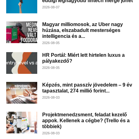
eddigi legnagyobb fintech merge jöhet
2026-08-07
Magyar milliomosok, az Uber nagy
húzása, elszabadult mesterséges
intelligencia és a...
2026-08-05
HR Portál: Miért lett hirtelen luxus a
pályakezdő?
2026-08-05
Képzés, mint passzív jövedelem – 9 év
tapasztalat, 274 millió forint...
2026-08-03
Projektmenedzsment, feladat kezelő
appok. Kellenek a cégbe? (Trello és a
többiek)
2026-08-03