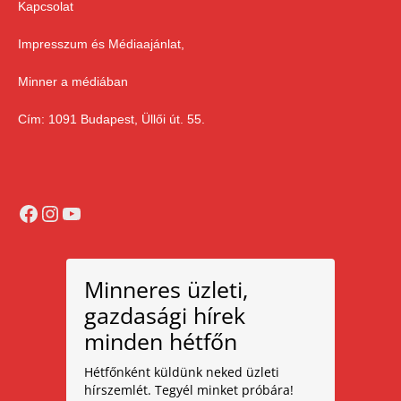
Kapcsolat
Impresszum és Médiaajánlat,
Minner a médiában
Cím: 1091 Budapest, Üllői út. 55.
Facebook
Instagram
YouTube
Minneres üzleti,
gazdasági hírek
minden hétfőn
Hétfőnként küldünk neked üzleti
hírszemlét. Tegyél minket próbára!