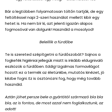
Bár a legtöbben folyamatosan töltőn tartják, de egy
feltöltéssel napi 2-szeri használat mellett kibír egy
hetet is. Ha nem bír ki, azt jelenti igazán alapos
fogmosóval van dolgunk! Használd a mosolyod!
Beleillik a fürdőbe
Te is szereted szépítgetni a fürdőszobát? Sajnos a
fogkefék higiéniai jellegük miatt is inkább eldugnivaló
eszközök a fürdőben. Eddig! Izgalmas formavilágot
hozott ez a termék az életünkbe, mutatós kinézet, jó
kézbe fogni. Ez is ösztönözni fog, hogy még tovább
használd.
Aztán jöhet persze bele a gyártótól származó bla bla
bla, az is fontos, de most azzal nem foglalkoztunk, az
adott!