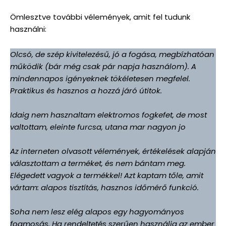
Ömlesztve további vélemények, amit fel tudunk
használni:
Olcsó, de szép kivitelezésű, jó a fogása, megbízhatóan
működik (bár még csak pár napja használom). A
mindennapos igényeknek tökéletesen megfelel.
Praktikus és hasznos a hozzá járó útitok.
Idaig nem hasznaltam elektromos fogkefet, de most
valtottam, eleinte furcsa, utana mar nagyon jo
Az interneten olvasott vélemények, értékelések alapján
választottam a terméket, és nem bántam meg.
Elégedett vagyok a termékkel! Azt kaptam tőle, amit
vártam: alapos tisztítás, hasznos időmérő funkció.
Soha nem lesz elég alapos egy hagyományos
fogmosás. Ha rendeltetés szerűen használja az ember