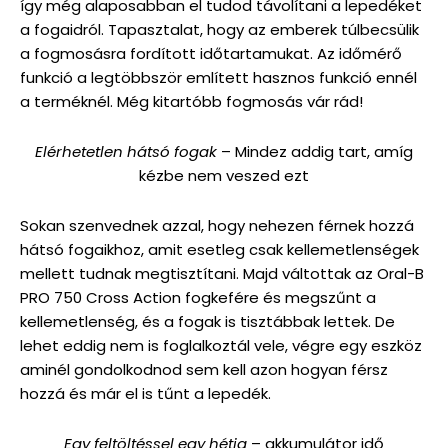
így még alaposabban el tudod távolítani a lepedéket
a fogaidról. Tapasztalat, hogy az emberek túlbecsülik
a fogmosásra fordított időtartamukat. Az időmérő
funkció a legtöbbször említett hasznos funkció ennél
a terméknél. Még kitartóbb fogmosás vár rád!
Elérhetetlen hátsó fogak
– Mindez addig tart, amíg
kézbe nem veszed ezt
Sokan szenvednek azzal, hogy nehezen férnek hozzá
hátsó fogaikhoz, amit esetleg csak kellemetlenségek
mellett tudnak megtisztítani. Majd váltottak az Oral-B
PRO 750 Cross Action fogkefére és megszűnt a
kellemetlenség, és a fogak is tisztábbak lettek. De
lehet eddig nem is foglalkoztál vele, végre egy eszköz
aminél gondolkodnod sem kell azon hogyan férsz
hozzá és már el is tűnt a lepedék.
Egy feltöltéssel egy hétig
– akkumulátor idő