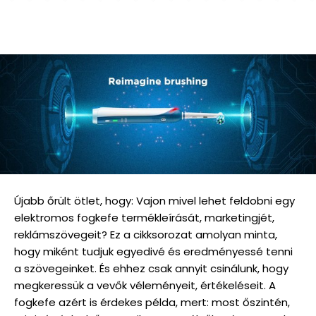
Újabb őrült ötlet, hogy: Vajon mivel lehet feldobni egy
elektromos fogkefe termékleírását, marketingjét,
reklámszövegeit? Ez a cikksorozat amolyan minta,
hogy miként tudjuk egyedivé és eredményessé tenni
a szövegeinket. És ehhez csak annyit csinálunk, hogy
megkeressük a vevők véleményeit, értékeléseit. A
fogkefe azért is érdekes példa, mert: most őszintén,