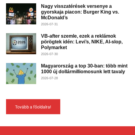
Nagy visszatérések versenye a
gyorskaja piacon: Burger King vs.
McDonald’s
2026-07-31
VB-after szemle, ezek a reklámok
pörögtek idén: Levi’s, NIKE, AI-slop,
Polymarket
2026-07-30
Magyarország a top 30-ban: több mint
1000 új dollármilliomosunk lett tavaly
2026-07-28
Tovább a főoldalra!