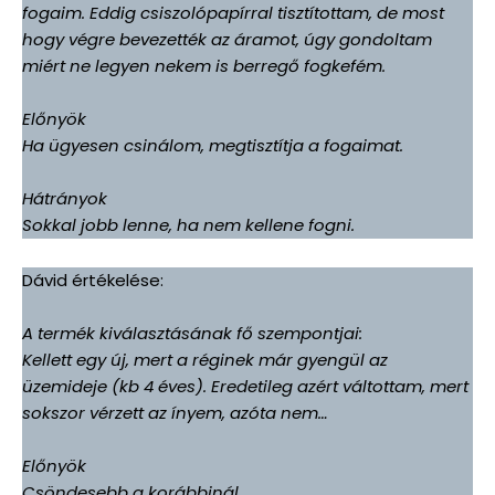
fogaim. Eddig csiszolópapírral tisztítottam, de most
hogy végre bevezették az áramot, úgy gondoltam
miért ne legyen nekem is berregő fogkefém.
Előnyök
Ha ügyesen csinálom, megtisztítja a fogaimat.
Hátrányok
Sokkal jobb lenne, ha nem kellene fogni.
Dávid értékelése:
A termék kiválasztásának fő szempontjai:
Kellett egy új, mert a réginek már gyengül az
üzemideje (kb 4 éves). Eredetileg azért váltottam, mert
sokszor vérzett az ínyem, azóta nem…
Előnyök
Csöndesebb a korábbinál