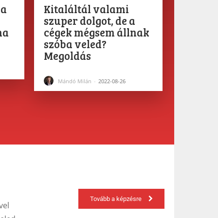
 a
Kitaláltál valami
szuper dolgot, de a
ha
cégek mégsem állnak
szóba veled?
Megoldás
Mándó Milán
-
2022-08-26
Tovább a képzésre
vel