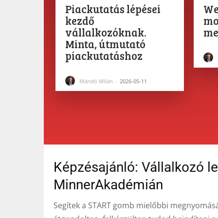
Piackutatás lépései
We
kezdő
mod
vállalkozóknak.
me
Minta, útmutató
piackutatáshoz
Mándó Milán
-
2026-05-11
Képzésajánló: Vállalkozó l
MinnerAkadémián
Segítek a START gomb mielőbbi megnyomásáb