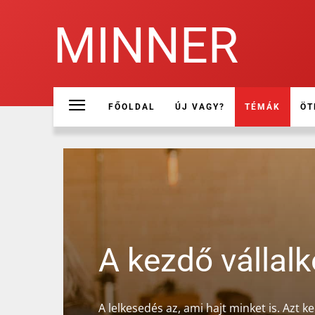
MINNER
FŐOLDAL
ÚJ VAGY?
TÉMÁK
ÖT
A kezdő vállal
A lelkesedés az, ami hajt minket is. Azt k