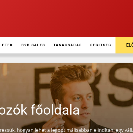
EL
LETEK
B2B SALES
TANÁCSADÁS
SEGÍTSÉG
kozók főoldala
eressük, hogyan lehet a legoptimálisabban elindítani egy váll