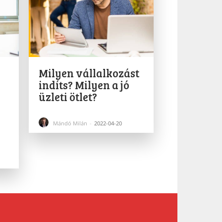
Milyen vállalkozást
indíts? Milyen a jó
üzleti ötlet?
Mándó Milán
-
2022-04-20