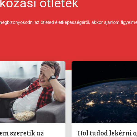
lkozási ötletek
megbizonyosodni az ötleted életképességéről, akkor ajánlom figyelm
em szeretik az
Hol tudod lekérni a