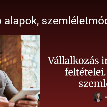
 alapok, szemléletmód
Vállalkozás i
feltételei
szemlé
M