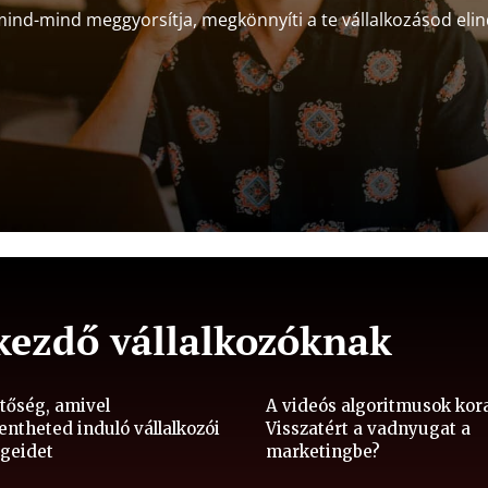
mind-mind meggyorsítja, megkönnyíti a te vállalkozásod elin
 kezdő vállalkozóknak
etőség, amivel
A videós algoritmusok kor
entheted induló vállalkozói
Visszatért a vadnyugat a
égeidet
marketingbe?