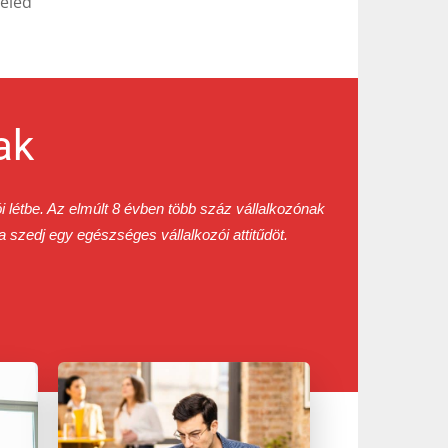
teled
ak
 létbe. Az elmúlt 8 évben több száz vállalkozónak
szedj egy egészséges vállalkozói attitűdöt.