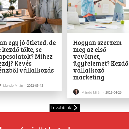
an egy jó ötleted, de
Hogyan szerzem
e kezdő tőke, se
meg az első
apcsolatok? Mihez
vevőmet,
ezdj? Kevés
ügyfelemet? Kezdő
énzből vállalkozás
vállalkozó
marketing
Mándó Milán
-
2022-05-13
Mándó Milán
-
2022-04-26
Továbbiak