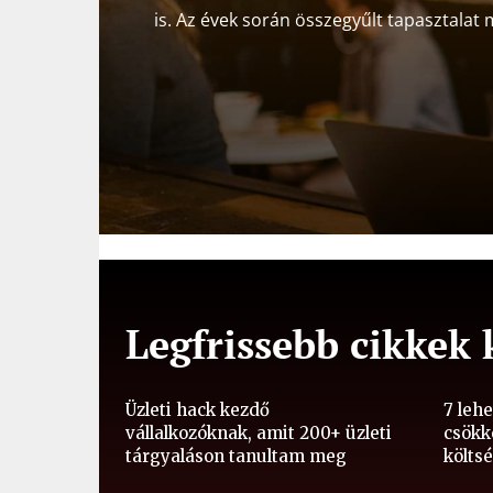
is. Az évek során összegyűlt tapasztalat 
Legfrissebb cikkek
Üzleti hack kezdő
7 leh
vállalkozóknak, amit 200+ üzleti
csökk
tárgyaláson tanultam meg
költs