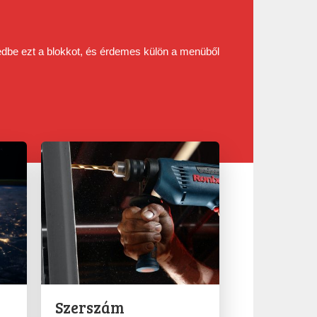
edbe ezt a blokkot, és érdemes külön a menüből
Szerszám