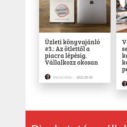
Üzleti könyvajánló
V
#3.: Az ötlettől a
s
piacra lépésig.
k
Vállalkozz okosan
k
p
Mándó Milán
-
2022-05-30