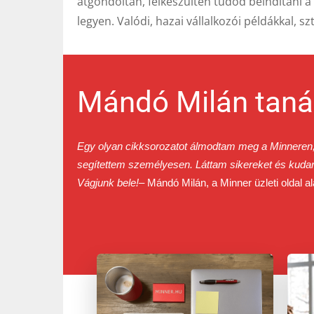
átgondoltan, felkészülten tudod beindítani a
legyen. Valódi, hazai vállalkozói példákkal, szt
Mándó Milán taná
Egy olyan cikksorozatot álmodtam meg a Minneren, a
segítettem személyesen. Láttam sikereket és kudar
Vágjunk bele!
– Mándó Milán, a Minner üzleti oldal al