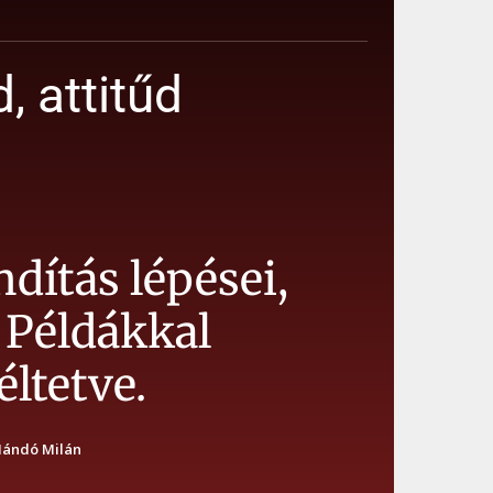
, attitűd
ndítás lépései,
. Példákkal
ltetve.
ándó Milán