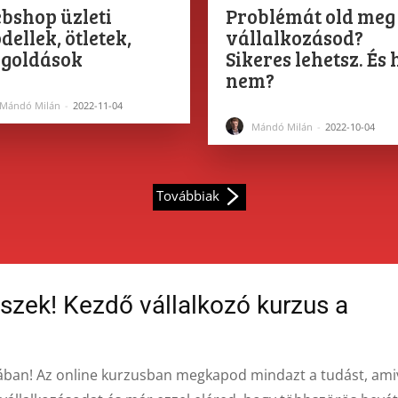
bshop üzleti
Problémát old meg
ellek, ötletek,
vállalkozásod?
goldások
Sikeres lehetsz. És 
nem?
Mándó Milán
-
2022-11-04
Mándó Milán
-
2022-10-04
Továbbiak
eszek! Kezdő vállalkozó kurzus a
an! Az online kurzusban megkapod mindazt a tudást, ami