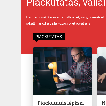
Piackutatás, válla
Ha még csak keresed az ötleteket, vagy szeretnél 
rákattintanod a vállalkozási ötlet rovatra is.
PIACKUTATÁS
Piackutatás lépései
N