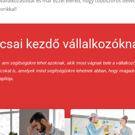
 vállalkozásodat és már ezzel eléred, hogy többszörös bevé
orikkal!
csai kezdő vállalkozókn
mi segítségükre lehet azoknak, akik most vágnak bele a vállalkozói
cokat is, amelyek mind segítségünkre lehetnek abban, hogy magadra 
apítója.