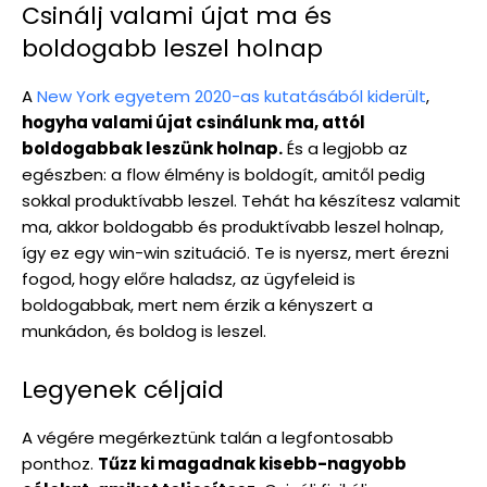
Csinálj valami újat ma és
boldogabb leszel holnap
A
New York egyetem 2020-as kutatásából kiderült
,
hogyha valami újat csinálunk ma, attól
boldogabbak leszünk holnap.
És a legjobb az
egészben: a flow élmény is boldogít, amitől pedig
sokkal produktívabb leszel. Tehát ha készítesz valamit
ma, akkor boldogabb és produktívabb leszel holnap,
így ez egy win-win szituáció. Te is nyersz, mert érezni
fogod, hogy előre haladsz, az ügyfeleid is
boldogabbak, mert nem érzik a kényszert a
munkádon, és boldog is leszel.
Legyenek céljaid
A végére megérkeztünk talán a legfontosabb
ponthoz.
Tűzz ki magadnak kisebb-nagyobb