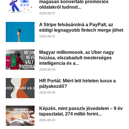
magasan konvertáló promóciós
oldalakról tudnod...
2026-08-07
A Stripe felvásárolná a PayPalt, az
eddigi legnagyobb fintech merge jöhet
2026-08-07
Magyar milliomosok, az Uber nagy
húzása, elszabadult mesterséges
intelligencia és a...
2026-08-05
HR Portál: Miért lett hirtelen luxus a
pályakezdő?
2026-08-05
Képzés, mint passzív jövedelem – 9 év
tapasztalat, 274 millió forint...
2026-08-03