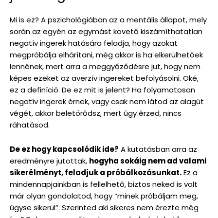
Mi is ez? A pszichológiában az a mentális állapot, mely
során az egyén az egymást követő kiszámíthatatlan
negatív ingerek hatására feladja, hogy azokat
megpróbálja elhárítani, még akkor is ha elkerülhetőek
lennének, mert arra a meggyőződésre jut, hogy nem
képes ezeket az averzív ingereket befolyásolni. Oké,
ez a definíció. De ez mit is jelent? Ha folyamatosan
negatív ingerek érnek, vagy csak nem látod az alagút
végét, akkor beletörődsz, mert úgy érzed, nincs
ráhatásod.
De ez hogy kapcsolódik ide?
A kutatásban arra az
eredményre jutottak,
hogyha sokáig nem ad valami
sikerélményt, feladjuk a próbálkozásunkat.
Ez a
mindennapjainkban is fellelhető, biztos neked is volt
már olyan gondolatod, hogy “minek próbáljam meg,
úgyse sikerül”. Szerinted aki sikeres nem érezte még