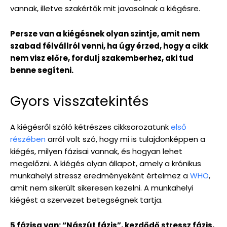
vannak, illetve szakértők mit javasolnak a kiégésre.
Persze van a kiégésnek olyan szintje, amit nem
szabad félvállról venni, ha úgy érzed, hogy a cikk
nem visz előre, fordulj szakemberhez, aki tud
benne segíteni.
Gyors visszatekintés
A kiégésről szóló kétrészes cikksorozatunk
első
részében
arról volt szó, hogy mi is tulajdonképpen a
kiégés, milyen fázisai vannak, és hogyan lehet
megelőzni. A kiégés olyan állapot, amely a krónikus
munkahelyi stressz eredményeként értelmez a
WHO
,
amit nem sikerült sikeresen kezelni. A munkahelyi
kiégést a szervezet betegségnek tartja.
5 fázisa van: “Nászút fázis”, kezdődő stressz fázis,