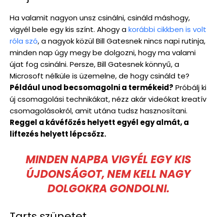
Ha valamit nagyon unsz csinálni, csináld máshogy,
vigyél bele egy kis színt. Ahogy a
korábbi cikkben is volt
róla szó
, a nagyok közül Bill Gatesnek nincs napi rutinja,
minden nap úgy megy be dolgozni, hogy ma valami
újat fog csinálni. Persze, Bill Gatesnek könnyű, a
Microsoft nélküle is üzemelne, de hogy csináld te?
Például unod becsomagolni a termékeid?
Próbálj ki
új csomagolási technikákat, nézz akár videókat kreatív
csomagolásokról, amit utána tudsz hasznosítani.
Reggel a kávéfőzés helyett egyél egy almát, a
liftezés helyett lépcsőzz.
MINDEN NAPBA VIGYÉL EGY KIS
ÚJDONSÁGOT, NEM KELL NAGY
DOLGOKRA GONDOLNI.
Tarts szünetet