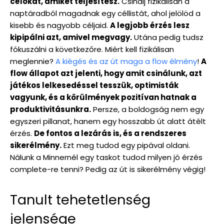
célokat, amiket teljesítesz.
Csinálj fizikálisan a
naptáradból magadnak egy céllistát, ahol jelölöd a
kisebb és nagyobb céljaid.
A legjobb érzés lesz
kipipálni azt, amivel megvagy.
Utána pedig tudsz
fókuszálni a következőre. Miért kell fizikálisan
meglennie?
A kiégés és az út maga a flow élmény
!
A
flow állapot azt jelenti, hogy amit csinálunk, azt
játékos lelkesedéssel tesszük, optimisták
vagyunk, és a körülmények pozitívan hatnak a
produktivitásunkra.
Persze, a boldogság nem egy
egyszeri pillanat, hanem egy hosszabb út alatt átélt
érzés.
De fontos a lezárás is, és a rendszeres
sikerélmény.
Ezt meg tudod egy pipával oldani.
Nálunk a Minnernél egy taskot tudod milyen jó érzés
complete-re tenni? Pedig az út is sikerélmény végig!
Tanult tehetetlenség
jelensége