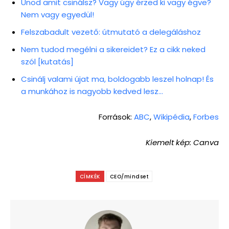
Unod amit csinálsz? Vagy úgy érzed ki vagy égve?
Nem vagy egyedül!
Felszabadult vezető: útmutató a delegáláshoz
Nem tudod megélni a sikereidet? Ez a cikk neked
szól [kutatás]
Csinálj valami újat ma, boldogabb leszel holnap! És
a munkához is nagyobb kedved lesz…
Források:
ABC
,
Wikipédia
,
Forbes
Kiemelt kép: Canva
CÍMKÉK
CEO/mindset