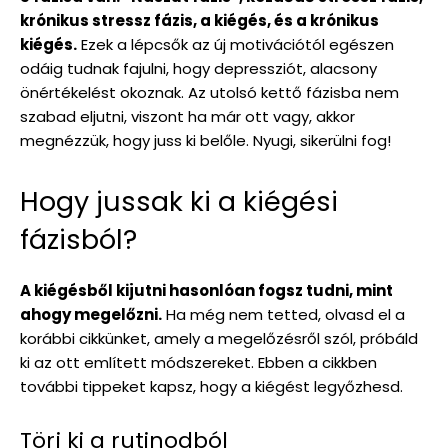
krónikus stressz fázis, a kiégés, és a krónikus
kiégés.
Ezek a lépcsők az új motivációtól egészen
odáig tudnak fajulni, hogy depressziót, alacsony
önértékelést okoznak. Az utolsó kettő fázisba nem
szabad eljutni, viszont ha már ott vagy, akkor
megnézzük, hogy juss ki belőle. Nyugi, sikerülni fog!
Hogy jussak ki a kiégési
fázisból?
A kiégésből kijutni hasonlóan fogsz tudni, mint
ahogy megelőzni.
Ha még nem tetted, olvasd el a
korábbi cikkünket, amely a megelőzésről szól, próbáld
ki az ott említett módszereket. Ebben a cikkben
további tippeket kapsz, hogy a kiégést legyőzhesd.
Törj ki a rutinodból