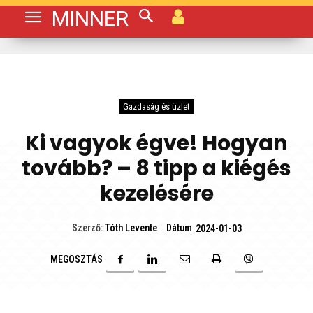
MINNER
Gazdaság és üzlet
Ki vagyok égve! Hogyan
tovább? – 8 tipp a kiégés
kezelésére
Dátum
Szerző:
Tóth Levente
2024-01-03
MEGOSZTÁS