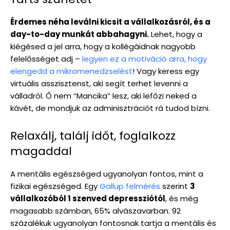
Érdemes néha leválni kicsit a vállalkozásról, és a
day-to-day munkát abbahagyni.
Lehet, hogy a
kiégésed a jel arra, hogy a kollégáidnak nagyobb
felelősséget adj –
legyen ez a motiváció arra, hogy
elengedd a mikromenedzselést
! Vagy keress egy
virtuális asszisztenst, aki segít terhet levenni a
válladról. Ő nem “Mancika” lesz, aki lefőzi neked a
kávét, de mondjuk az adminisztrációt rá tudod bízni.
Relaxálj, találj időt, foglalkozz
magaddal
A mentális egészséged ugyanolyan fontos, mint a
fizikai egészséged. Egy
Gallup felmérés
szerint
3
vállalkozóból 1 szenved depressziótól
, és még
magasabb számban, 65% alvászavarban. 92
százalékuk ugyanolyan fontosnak tartja a mentális és