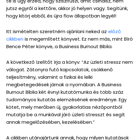
te is úgy érzed, hogy sziszifuszi, amit csinálsz, nem
jutsz egyről a kettőre, akkor jó helyen vagy. Segítünk,
hogy kitörj ebből, és újra flow állapotban legyél!
Itt ismételten szeretném ajánlani neked az
előző
cikkben
is megemlített könyvet. Ez nem más, mint Bíró
Bence Péter könyve, a Business Burnout Biblia.
A következő ízelítőt írja a könyv: “Az üzleti stressz nem
válogat. Zátonyra futó kapcsolatok, csökkenő
teljesítmény, valamint a fizikai és lelki
megbetegedések járnak a nyomában. A Business
Burnout Biblia két évnyi kutatómunka és több száz
tudományos kutatás elemzésének eredménye. Egy
kötet, mely merőben új, gyakorlatias nézőpontból
mutatja be a munkával járó üzleti stresszt és segít
annak megelőzésében, kezelésében.”
A cikkben utánajártunk annak, hogy milyen kutatások