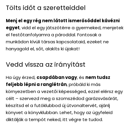
Tölts időt a szeretteiddel
Menj el egy rég nem látott ismerősöddel kávézni
egyet
, vidd el egy játszótérre a gyermeked, menjetek
el festőtanfolyamra a pároddal. Fontosak a
munkádon kívüli társas kapcsolataid, ezeket ne
hanyagold el, sőt, alakíts ki újakat!
Vedd vissza az irányítást
Ha úgy érzed,
csapdában vagy
, és
nem tudsz
feljebb lépni a ranglétrán
, próbáld ki más
környezetben a vezetői képességed, ezzel elérsz egy
célt – szervezd meg a szomszédod garázsvásárát,
készítsd el a futóklubbod új útvonaltervét, ajánlj
könyvet a könyvklubban. Lehet, hogy az ügyfeleid
diktálják a tempót neked, itt végre te tudod.