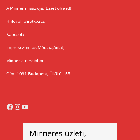
A Minner missziója. Ezért olvasd!
Hírlevél feliratkozás
Kapcsolat
Impresszum és Médiaajánlat,
Minner a médiában
Cím: 1091 Budapest, Üllői út. 55.
Facebook
Instagram
YouTube
Minneres üzleti,