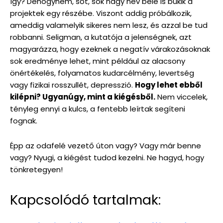
így? Dehogynem, sőt, sok nagy név bele is bukik a
projektek egy részébe. Viszont addig próbálkozik,
ameddig valamelyik sikeres nem lesz, és azzal be tud
robbanni. Seligman, a kutatója a jelenségnek, azt
magyarázza, hogy ezeknek a negatív várakozásoknak
sok eredménye lehet, mint például az alacsony
önértékelés, folyamatos kudarcélmény, levertség
vagy fizikai rosszullét, depresszió.
Hogy lehet ebből
kilépni? Ugyanúgy, mint a kiégésből.
Nem viccelek,
tényleg ennyi a kulcs, a fentebb leírtak segíteni
fognak.
Épp az odafelé vezető úton vagy? Vagy már benne
vagy? Nyugi, a kiégést tudod kezelni. Ne hagyd, hogy
tönkretegyen!
Kapcsolódó tartalmak: