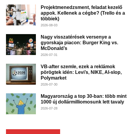
Projektmenedzsment, feladat kezelő
appok. Kellenek a cégbe? (Trello és a
többiek)
2026-08-03
Nagy visszatérések versenye a
gyorskaja piacon: Burger King vs.
McDonald’s
2026-07-31
VB-after szemle, ezek a reklámok
pörögtek idén: Levi’s, NIKE, AI-slop,
Polymarket
2026-07-30
Magyarország a top 30-ban: több mint
1000 új dollármilliomosunk lett tavaly
2026-07-28