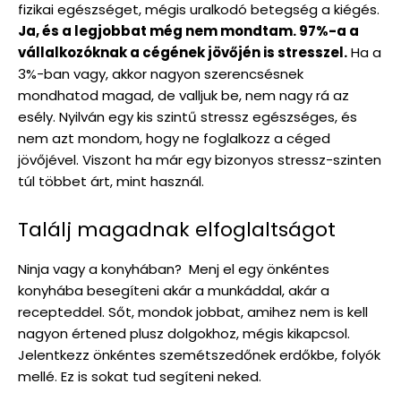
fizikai egészséget, mégis uralkodó betegség a kiégés.
Ja, és a legjobbat még nem mondtam. 97%-a a
vállalkozóknak a cégének jövőjén is stresszel.
Ha a
3%-ban vagy, akkor nagyon szerencsésnek
mondhatod magad, de valljuk be, nem nagy rá az
esély. Nyilván egy kis szintű stressz egészséges, és
nem azt mondom, hogy ne foglalkozz a céged
jövőjével. Viszont ha már egy bizonyos stressz-szinten
túl többet árt, mint használ.
Találj magadnak elfoglaltságot
Ninja vagy a konyhában? Menj el egy önkéntes
konyhába besegíteni akár a munkáddal, akár a
recepteddel. Sőt, mondok jobbat, amihez nem is kell
nagyon értened plusz dolgokhoz, mégis kikapcsol.
Jelentkezz önkéntes szemétszedőnek erdőkbe, folyók
mellé. Ez is sokat tud segíteni neked.