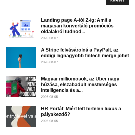
Keresés
Landing page A-tól Z-ig: Amit a
magasan konvertáló promóciós
oldalakról tudnod...
2026-08-07
A Stripe felvásárolná a PayPalt, az
eddigi legnagyobb fintech merge jöhet
2026-08-07
Magyar milliomosok, az Uber nagy
húzása, elszabadult mesterséges
intelligencia és a...
2026-08-05
HR Portál: Miért lett hirtelen luxus a
pályakezdő?
2026-08-05