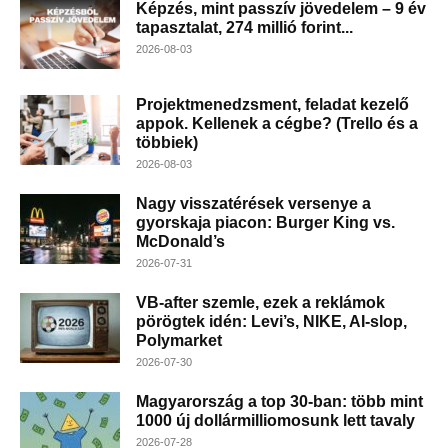
Képzés, mint passzív jövedelem – 9 év
tapasztalat, 274 millió forint...
2026-08-03
Projektmenedzsment, feladat kezelő
appok. Kellenek a cégbe? (Trello és a
többiek)
2026-08-03
Nagy visszatérések versenye a
gyorskaja piacon: Burger King vs.
McDonald’s
2026-07-31
VB-after szemle, ezek a reklámok
pörögtek idén: Levi’s, NIKE, AI-slop,
Polymarket
2026-07-30
Magyarország a top 30-ban: több mint
1000 új dollármilliomosunk lett tavaly
2026-07-28