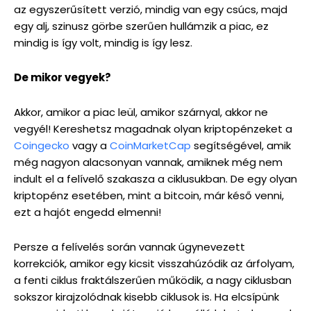
az egyszerűsített verzió, mindig van egy csúcs, majd
egy alj, szinusz görbe szerűen hullámzik a piac, ez
mindig is így volt, mindig is így lesz.
De mikor vegyek?
Akkor, amikor a piac leül, amikor szárnyal, akkor ne
vegyél! Kereshetsz magadnak olyan kriptopénzeket a
Coingecko
vagy a
CoinMarketCap
segítségével, amik
még nagyon alacsonyan vannak, amiknek még nem
indult el a felívelő szakasza a ciklusukban. De egy olyan
kriptopénz esetében, mint a bitcoin, már késő venni,
ezt a hajót engedd elmenni!
Persze a felívelés során vannak úgynevezett
korrekciók, amikor egy kicsit visszahúzódik az árfolyam,
a fenti ciklus fraktálszerűen működik, a nagy ciklusban
sokszor kirajzolódnak kisebb ciklusok is. Ha elcsípünk