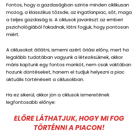
Fontos, hogy a gazdaságban szinte minden ciklikusan
mozog, a klasszikus tőzsde, az ingatlanpiac, sőt, maga
a teljes gazdaság is. A ciklusok javarészt az emberi
pszichológiából fakadnak, látni fogjuk, hogy pontosan
miért.
A ciklusokat átlátni, ismerni azért óriási előny, mert ha
legalább tudatában vagyunk a létezésüknek, akkor
máris kaptunk egy fontos mankót, nem csak vaktában
hozunk döntéseket, hanem el tudjuk helyezni a piac
aktuális történéseit a ciklusokban.
Ha ez sikerül, akkor jön a ciklusok ismeretének
legfontosabb előnye:
ELŐRE LÁTHATJUK, HOGY MI FOG
TÖRTÉNNI A PIACON!