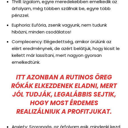
Thrill: Izgalom, egyre meredekebben emelkedik az
árfolyam, még többen szállnak be, egyre több
pénzzel.
Euphoria: Eufória, zsenik vagyunk, nem tudunk
hibázni, minden csodálatos!
Complecency: Elégedettség, amikor örülünk az
elért eredménynek, de azért belátjuk, hogy kicsit le
kellett már lassítani, mert nagyon gyorsan
emelkedtünk.
ITT AZONBAN A RUTINOS ÖREG
RÓKÁK ELKEZDENEK ELADNI, MERT
JÓL TUDJÁK, LEGALÁBBIS SEJTIK,
HOGY MOST ÉRDEMES
REALIZÁLNIUK A PROFITJUKAT.
Anxiety: Szorongás, az árfolyam esik, mindenki kezd