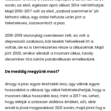
során, az első, egészen apró ciklust 2014-nél láthatjuk.
Majd 2016-2017 volt az első „szabad szemmel is” jól
látható ciklus, egy óriási felfutás után jött a
feketeleves, összeomlott a piac.
2018-2019 viszonylag csendesen telt, ez volt a
depresszió szakasza, bár kisebb felívelések itt is
voltak, de ez is természetes része a ciklusoknak. Majd
jött 2020, amikor elindult a mostani ciklus, tavaly
december óta szinte parabolikusan emelkedünk.
De meddig megyünk most?
Ahogy a piac egyre érettebb lesz, úgy válnak egyre
hosszabbá a ciklusai, így okkal feltételezhetjük, hogy a
mostani ciklus hosszabb lesz, mint a 2017-es. Lehet,
hogy elérjük a százezer dolláros értéket, sőt, akár
ennél is jóval magasabbat 2021 során, majd jönni fog a