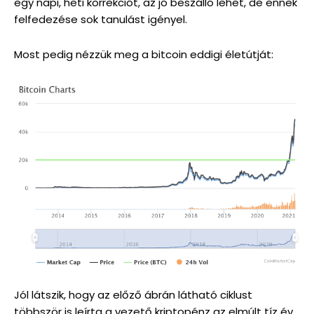
egy napi, heti korrekciót, az jó beszálló lehet, de ennek
felfedezése sok tanulást igényel.
Most pedig nézzük meg a bitcoin eddigi életútját:
Jól látszik, hogy az előző ábrán látható ciklust
többször is leírta a vezető kriptopénz az elmúlt tíz év