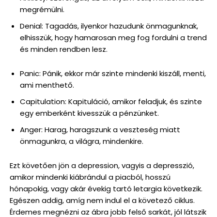
megrémülni.
Denial: Tagadás, ilyenkor hazudunk önmagunknak,
elhisszük, hogy hamarosan meg fog fordulni a trend
és minden rendben lesz.
Panic: Pánik, ekkor már szinte mindenki kiszáll, menti,
ami menthető.
Capitulation: Kapituláció, amikor feladjuk, és szinte
egy emberként kivesszük a pénzünket.
Anger: Harag, haragszunk a veszteség miatt
önmagunkra, a világra, mindenkire.
Ezt követően jön a depression, vagyis a depresszió,
amikor mindenki kiábrándul a piacból, hosszú
hónapokig, vagy akár évekig tartó letargia következik.
Egészen addig, amíg nem indul el a követező ciklus.
Érdemes megnézni az ábra jobb felső sarkát, jól látszik