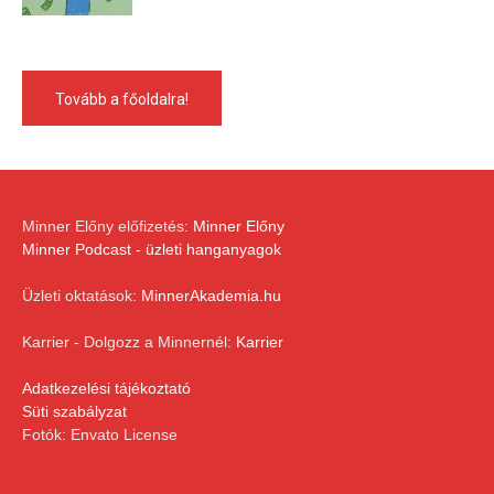
Tovább a főoldalra!
Minner Előny előfizetés:
Minner Előny
Minner Podcast - üzleti hanganyagok
Üzleti oktatások:
MinnerAkademia.hu
Karrier - Dolgozz a Minnernél:
Karrier
Adatkezelési tájékoztató
Süti szabályzat
Fotók: Envato License