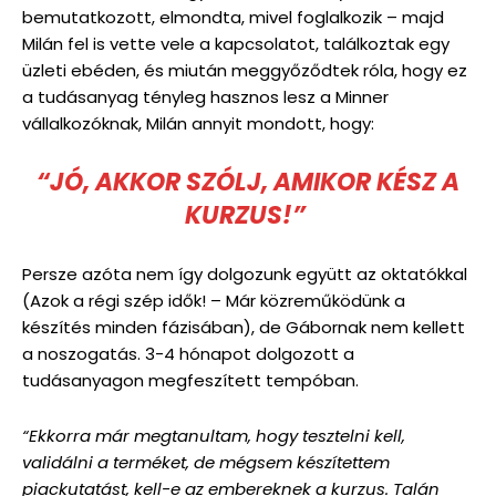
bemutatkozott, elmondta, mivel foglalkozik – majd
Milán fel is vette vele a kapcsolatot, találkoztak egy
üzleti ebéden, és miután meggyőződtek róla, hogy ez
a tudásanyag tényleg hasznos lesz a Minner
vállalkozóknak, Milán annyit mondott, hogy:
“JÓ, AKKOR SZÓLJ, AMIKOR KÉSZ A
KURZUS!”
Persze azóta nem így dolgozunk együtt az oktatókkal
(Azok a régi szép idők! – Már közreműködünk a
készítés minden fázisában), de Gábornak nem kellett
a noszogatás. 3-4 hónapot dolgozott a
tudásanyagon megfeszített tempóban.
“Ekkorra már megtanultam, hogy tesztelni kell,
validálni a terméket, de mégsem készítettem
piackutatást, kell-e az embereknek a kurzus. Talán