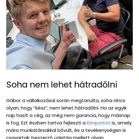
Soha nem lehet hátradőlni
Gábor a vállalkozásai során megtanulta, soha nincs
olyan, hogy “kész”, nem lehet hátradőlni. Ha az egyik
nap hasít a cég, az még nem garancia, hogy másnap
is fog. Ezt észben tartva fejleszti a
Kimportot
is, amely
mára munkatársakkal bővült, és a tevékenységen is
csavartak: beszerző üzletág mellett olyan