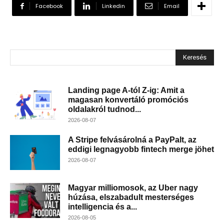
Facebook
Linkedin
Email
Keresés
Landing page A-tól Z-ig: Amit a
magasan konvertáló promóciós
oldalakról tudnod...
2026-08-07
A Stripe felvásárolná a PayPalt, az
eddigi legnagyobb fintech merge jöhet
2026-08-07
Magyar milliomosok, az Uber nagy
húzása, elszabadult mesterséges
intelligencia és a...
2026-08-05