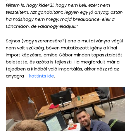
féltem is, hogy kiderül, hogy nem kell, ezért nem
teszteltem. Azt gondoltam: legyen egy jó anyag, aztán
ha máshogy nem megy, majd breakdance-elek a
Lánchídon, de valahogy eladjuk.”
Sajnos (vagy szerencsére?) erre a mutatványra végül
nem volt szükség, bőven mutatkozott igény a kínai
import képzésre, amibe Gábor minden tapasztalatát
beletette, és azóta is fejleszti. Ha megfordult már a
fejedben a Kínából való importálás, akkor nézz rá az
anyagra –
kattints ide
.