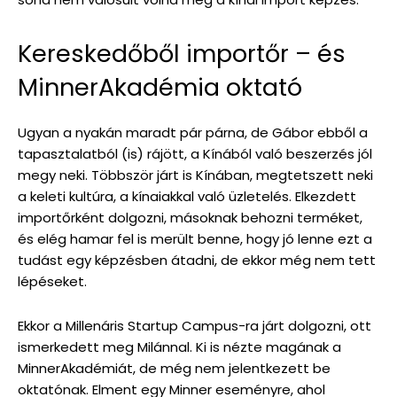
Kereskedőből importőr – és
MinnerAkadémia oktató
Ugyan a nyakán maradt pár párna, de Gábor ebből a
tapasztalatból (is) rájött, a Kínából való beszerzés jól
megy neki. Többször járt is Kínában, megtetszett neki
a keleti kultúra, a kínaiakkal való üzletelés. Elkezdett
importőrként dolgozni, másoknak behozni terméket,
és elég hamar fel is merült benne, hogy jó lenne ezt a
tudást egy képzésben átadni, de ekkor még nem tett
lépéseket.
Ekkor a Millenáris Startup Campus-ra járt dolgozni, ott
ismerkedett meg Milánnal. Ki is nézte magának a
MinnerAkadémiát, de még nem jelentkezett be
oktatónak. Elment egy Minner eseményre, ahol