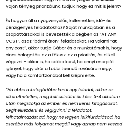
Vajon tényleg priorizálunk, tudjuk, hogy ez mit is jelent?
És hogyan áll a nyögvenyelős, kellemetlen, idő- és
pénzigényes feladatokhoz? Saját munkájában és a
csapattársakkal is bevezették a cégben az “AT ANY
COST”, azaz “bármi áron” feladatokat. Ha valami “at
any cost”, akkor tudja Gábor és a munkatársak is, hogy
nincs halogatás, ez a fókusz, ez a prioritás, és el kell
végezni – akkor is, ha sokba kerül, ha annyi energiát
igényel, hogy akár a többi teendő rovására megy,
vagy ha a komfortzónából kell kilépni érte.
“Ha ebbe a kategóriába kerül egy feladat, akkor az
elkerülhetetlen, meg kell csinálni és kész. 3-4 alkalom
után megszokja az ember és nem keres kifogásokat.
Segít elkezdeni és végigvinni a feladatot,
felhatalmazást ad, hogy ne legyen lelkifurdalásod, ha
cserébe más folyamat megáll vagy aznap nem veszed