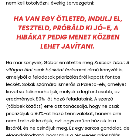
nem kell totolyázni, évekig tervezgetni:
HA VAN EGY ÖTLETED, INDULJ EL,
TESZTELD, PRÓBÁLD KI JÓ-E, A
HIBÁKAT PEDIG MENET KÖZBEN
LEHET JAVÍTANI.
Ha már könyvek, Gábor említette még
Kulcsár Tibor: A
világon élni csak hősként érdemes!
című könyvét is,
amelyből a feladatok priorizálásáról kapott fontos
leckét. Sokak számára ismerős a Pareto-elv, amelyet
követve felismerhetjük, melyek a legfontosabb, az
eredmények 80%-át hozó feladataink. A szerző
(többek között) erre azt tanácsolja, hogy ne csak
priorizáljuk a 80%-ot hozó tennivalókat, hanem ami
nem tartozik közéjük, azt egyszerűen húzzuk le a
listáról, és ne csináljuk meg. Ez egy sarkos gondolat, de
elgondolkodtató, hogy mi is a
tényleges
priorizálás.