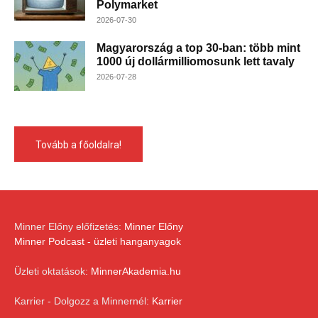
Polymarket
2026-07-30
Magyarország a top 30-ban: több mint
1000 új dollármilliomosunk lett tavaly
2026-07-28
Tovább a főoldalra!
Minner Előny előfizetés:
Minner Előny
Minner Podcast - üzleti hanganyagok
Üzleti oktatások:
MinnerAkademia.hu
Karrier - Dolgozz a Minnernél:
Karrier