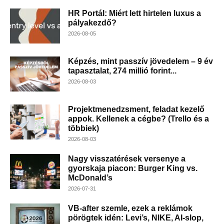
HR Portál: Miért lett hirtelen luxus a
pályakezdő?
2026-08-05
Képzés, mint passzív jövedelem – 9 év
tapasztalat, 274 millió forint...
2026-08-03
Projektmenedzsment, feladat kezelő
appok. Kellenek a cégbe? (Trello és a
többiek)
2026-08-03
Nagy visszatérések versenye a
gyorskaja piacon: Burger King vs.
McDonald’s
2026-07-31
VB-after szemle, ezek a reklámok
pörögtek idén: Levi’s, NIKE, AI-slop,