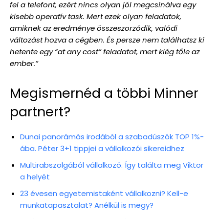
fel a telefont, ezért nincs olyan jól megcsinálva egy
kisebb operatív task. Mert ezek olyan feladatok,
amiknek az eredménye összeszorzódik, valódi
változást hozva a cégben. És persze nem találhatsz ki
hetente egy “at any cost” feladatot, mert kiég tőle az
ember.”
Megismernéd a többi Minner
partnert?
Dunai panorámás irodából a szabadúszók TOP 1%-
ába. Péter 3+1 tippjei a vállalkozói sikereidhez
Multirabszolgából vállalkozó. Így találta meg Viktor
a helyét
23 évesen egyetemistaként vállalkozni? Kell-e
munkatapasztalat? Anélkül is megy?