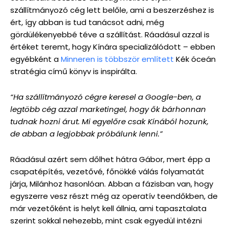
szállítmányozó cég lett belőle, ami a beszerzéshez is
ért, így abban is tud tanácsot adni, még
gördülékenyebbé téve a szállítást. Ráadásul azzal is
értéket teremt, hogy Kínára specializálódott – ebben
egyébként a
Minneren is többször említett
Kék óceán
stratégia című könyv is inspirálta.
“Ha szállítmányozó cégre keresel a Google-ben, a
legtöbb cég azzal marketingel, hogy ők bárhonnan
tudnak hozni árut. Mi egyelőre csak Kínából hozunk,
de abban a legjobbak próbálunk lenni.”
Ráadásul azért sem dőlhet hátra Gábor, mert épp a
csapatépítés, vezetővé, főnökké válás folyamatát
járja, Milánhoz hasonlóan. Abban a fázisban van, hogy
egyszerre vesz részt még az operatív teendőkben, de
már vezetőként is helyt kell állnia, ami tapasztalata
szerint sokkal nehezebb, mint csak egyedül intézni