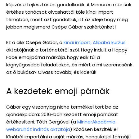
képzése fejlesztésén gondolkodik. A Minneren már sok
értékes tanácsot olvashattál tőle kínai import
témában, most azt gondoltuk, itt az ideje hogy még
jobban megismerd Csépe Gábor szakértőnket!
Ez a cikk Csépe Gábor, a
kínai import, Alibaba kurzus
oktatójának a történetéről szól. Hogy indult a Happy
Face emojipárna márkája, hogy esik túl a
legnyűgösebb feladatokon, és miért a mi szerencsénk
az ő bukása? Olvass tovább, és kiderül!
A kezdetek: emoji párnák
Gábor egy viszonylag niche termékkel tört be az
ajándékpiacra: 2016-ban kezdett emoji párnákat
értékesíteni. Tóth Gergővel (a
MinnerAkadémia
webáruház indítás oktatója
) közösen kezdték el
Kínából importálni a saját márkás, hangulatjel formájú