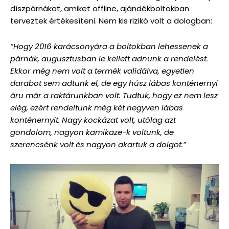
díszpárnákat, amiket offline, ajándékboltokban
terveztek értékesíteni. Nem kis rizikó volt a dologban:
“Hogy 2016 karácsonyára a boltokban lehessenek a
párnák, augusztusban le kellett adnunk a rendelést.
Ekkor még nem volt a termék validálva, egyetlen
darabot sem adtunk el, de egy húsz lábas konténernyi
áru már a raktárunkban volt. Tudtuk, hogy ez nem lesz
elég, ezért rendeltünk még két negyven lábas
konténernyit. Nagy kockázat volt, utólag azt
gondolom, nagyon kamikaze-k voltunk, de
szerencsénk volt és nagyon akartuk a dolgot.”