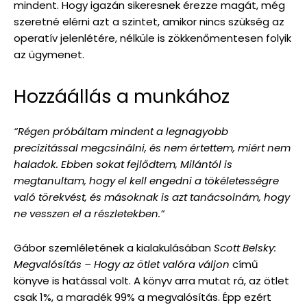
mindent. Hogy igazán sikeresnek érezze magát, még
szeretné elérni azt a szintet, amikor nincs szükség az
operatív jelenlétére, nélküle is zökkenőmentesen folyik
az ügymenet.
Hozzáállás a munkához
“Régen próbáltam mindent a legnagyobb
precizitással megcsinálni, és nem értettem, miért nem
haladok. Ebben sokat fejlődtem, Milántól is
megtanultam, hogy el kell engedni a tökéletességre
való törekvést, és másoknak is azt tanácsolnám, hogy
ne vesszen el a részletekben.”
Gábor szemléletének a kialakulásában
Scott Belsky:
Megvalósítás – Hogy az ötlet valóra váljon
című
könyve is hatással volt. A könyv arra mutat rá, az ötlet
csak 1%, a maradék 99% a megvalósítás. Épp ezért