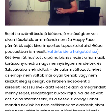
Bejött a számításuk: jó időben, jó minőségben volt
olyan készletük, ami másnak nem (a Happy Face
párnákról, saját kínai importos tapasztalatairól Gábor
podcastban is mesélt,
kattints ide a hallgatáshoz
).
Két éven át hasított a párna biznisz, ezért a harmadik
karácsonyra extra nagy mennyiségben rendeltek, és
Szlovákiába is elindultak – de valami változott, lehet
az emojik nem voltak már olyan trendik, vagy nem
készült elég új design, de hirtelen lecsökkent a
kereslet. Hosszú évek alatt kellett eladni a megrendelt
mennyiséget, rengeteget buktak rajta. Na, de ez volt
kicsit a mi szerencsénk, és a tietek is: ahogy Gábor
mondta nekünk, ha nem csökkenek az eladások, akkor
soha nem valósult volna meg a kínai import képzés.