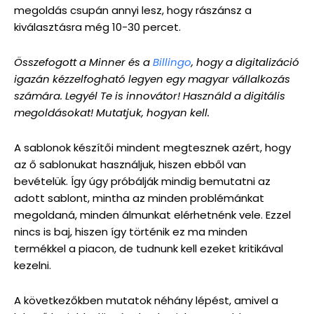
megoldás csupán annyi lesz, hogy rászánsz a
kiválasztásra még 10-30 percet.
Összefogott a Minner és a
Billingo
, hogy a digitalizáció
igazán kézzelfogható legyen egy magyar vállalkozás
számára. Legyél Te is innovátor! Használd a digitális
megoldásokat! Mutatjuk, hogyan kell.
A sablonok készítői mindent megtesznek azért, hogy
az ő sablonukat használjuk, hiszen ebből van
bevételük. Így úgy próbálják mindig bemutatni az
adott sablont, mintha az minden problémánkat
megoldaná, minden álmunkat elérhetnénk vele. Ezzel
nincs is baj, hiszen így történik ez ma minden
termékkel a piacon, de tudnunk kell ezeket kritikával
kezelni.
A következőkben mutatok néhány lépést, amivel a