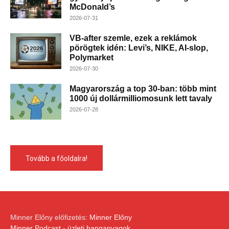
McDonald’s
2026-07-31
VB-after szemle, ezek a reklámok
pörögtek idén: Levi’s, NIKE, AI-slop,
Polymarket
2026-07-30
Magyarország a top 30-ban: több mint
1000 új dollármilliomosunk lett tavaly
2026-07-28
Tovább a főoldalra!
Minner Előny előfizetés:
Minner Előny
Minner Podcast - üzleti hanganyagok