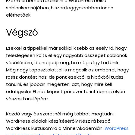
Ezekre érdemes rákeresni a WordPress belső
sablonkeresőjében, hiszen leggyakrabban innen
elérhetőek.
Végszó
Ezekkel a tippekkel már sokkal kisebb az esély rá, hogy
feleslegesen költs el egy nagyobb összeget sablonok
vásárlására, de ne ijedj meg, ha mégis így történik.
Még nagy tapasztalattal is megesik az emberrel, hogy
rossz döntést hoz, de pont ezekből a hibákból tudsz
tanulni, és jobban megérteni azt, hogy mire kell
odafigyelni. Ehhez képest pár ezer forint nem is olyan
vészes tanulópénz.
Kezdő vagy és szeretnél még többet megtudni
WordPress oldalak készítéséről? Nézz rá kezdő
WordPress kurzusomra a MinnerAkadémián:
WordPress