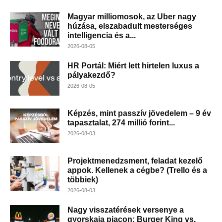
Magyar milliomosok, az Uber nagy
húzása, elszabadult mesterséges
intelligencia és a...
2026-08-05
HR Portál: Miért lett hirtelen luxus a
pályakezdő?
2026-08-05
Képzés, mint passzív jövedelem – 9 év
tapasztalat, 274 millió forint...
2026-08-03
Projektmenedzsment, feladat kezelő
appok. Kellenek a cégbe? (Trello és a
többiek)
2026-08-03
Nagy visszatérések versenye a
gyorskaja piacon: Burger King vs.