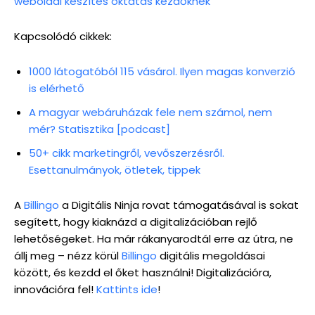
weboldal készítés oktatás kezdőknek
Kapcsolódó cikkek:
1000 látogatóból 115 vásárol. Ilyen magas konverzió
is elérhető
A magyar webáruházak fele nem számol, nem
mér? Statisztika [podcast]
50+ cikk marketingről, vevőszerzésről.
Esettanulmányok, ötletek, tippek
A
Billingo
a Digitális Ninja rovat támogatásával is sokat
segített, hogy kiaknázd a digitalizációban rejlő
lehetőségeket. Ha már rákanyarodtál erre az útra, ne
állj meg – nézz körül
Billingo
digitális megoldásai
között, és kezdd el őket használni! Digitalizációra,
innovációra fel!
Kattints ide
!