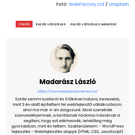
Fotó:
WebFactory Ltd
/
Unsplash
CÍMKÉK
Kezdő vállalkozó
Kezdő vállalkozó weboldal
Madarász László
https://www.webfejlesztomentor.hu/
Szinte semmi tudásról és 0 tőkével indulva, kevesebb,
mint 3 év alatt építettem fel webfejlesztő vállalkozásom,
ahol ma már 4-en dolgozunk. Most szeretnék
szenvedélyemnek, a tanításnak hódolva másoknak is
segíteni, hogy ezt elérhessék, lehetőleg még
gyorsabban, mint én tettem. Szakterületeim: - WordPress
fejlesztés - Webfejlesztés alapjai (HTML, CSS, JavaScript)