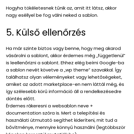
Hogyha tökéletesnek tűnik az, amit itt látsz, akkor
nagy eséllyel be fog válni neked a sablon.
5. Külső ellenőrzés
Ha már szinte biztos vagy benne, hogy meg akarod
vásárolni a sablont, akkor érdemes még „függetlenül”
is leellenőrizni a sablont. Ehhez elég beírni Google-ba
a sablon nevét követve a „wp theme” szavakkal. Így
találhatsz olyan véleményeket vagy lehetőségeket,
amiket az adott marketplace-en nem láttál még, és
így szélesebb körű információ áll a rendelkezésedre
döntés előtt.
Érdemes rákeresni a websablon neve +
documentation szóra is. Mert a telepítési és
használati útmutató segíthet kideríteni, mit tud a
bővítménye, mennyire könnyű használni (legtöbbször