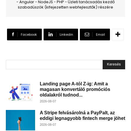
- Angular - NodeJS - PHP - Üzleti tanácsadás kezdő
szabadúszók (kifejezetten webfejlesztők) részére
Facebook
Linkedin
Email
Keresés
Landing page A-tól Z-ig: Amit a
magasan konvertáló promóciós
oldalakról tudnod...
2026-08-07
A Stripe felvásárolná a PayPalt, az
eddigi legnagyobb fintech merge jöhet
2026-08-07