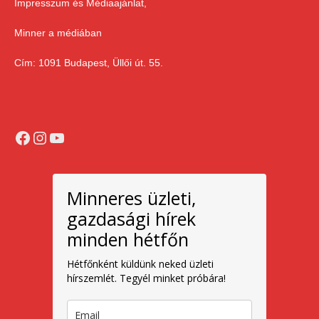
Impresszum és Médiaajánlat,
Minner a médiában
Cím: 1091 Budapest, Üllői út. 55.
Facebook
Instagram
YouTube
Minneres üzleti,
gazdasági hírek
minden hétfőn
Hétfőnként küldünk neked üzleti
hírszemlét. Tegyél minket próbára!