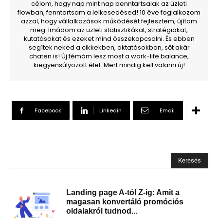
célom, hogy nap mint nap benntartsalak az üzleti
flowban, fenntartsam a lelkesedésed! 10 éve foglalkozom
azzal, hogy vállalkozások működését fejlesztem, újítom
meg. Imádom az üzleti statisztikákat, stratégiákat,
kutatásokat és ezeket mind összekapcsolni. És ebben
segítek neked a cikkekben, oktatásokban, sőt akár
chaten is! Új témám lesz most a work-life balance,
kiegyensúlyozott élet. Mert mindig kell valami új!
Facebook
Linkedin
Email
Keresés
Landing page A-tól Z-ig: Amit a
magasan konvertáló promóciós
oldalakról tudnod...