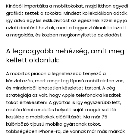
Kínából importálta a mobiltokokat, majd itthon egyedi
grafikát tettek a tokokra. Mindezt kollekciókban adták,
így adva egy kis exkluzivitást az egésznek. Ezzel egy jó
üzleti döntést hoztak, mert a fogyasztóknak tetszett
a megoldás, és közben megkönnyítette az eladást.
A legnagyobb nehézség, amit meg
kellett oldaniuk:
A mobiltok piacon a legnehezebb tényező a
készletezés, mert rengeteg típusú mobiltelefon van,
és mindenből lehetetlen készletet tartani. A cég
stratégiája az volt, hogy Apple telefonokra kezdtek
tokot értékesíteni. A gyártás is így egyszerűbb lett,
miután kínai rendelés helyett saját maguk vették
kezükbe a mobiltokok előállítását. Ma már 75
különböző típusú mobilra gyártanak tokot,
többségében iPhone-ra, de vannak már más márkák