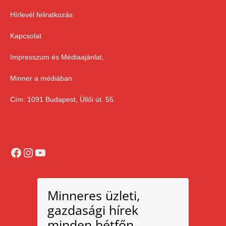
Hírlevél feliratkozás
Kapcsolat
Impresszum és Médiaajánlat,
Minner a médiában
Cím: 1091 Budapest, Üllői út. 55.
Facebook
Instagram
YouTube
Minneres üzleti,
gazdasági hírek
minden hétfőn