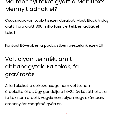
Ma mennyi tokot gyárt a Mobilfox?
Mennyit adnak el?
Csúcsnapokon több tízezer darabot. Most Black Friday
alatt 1 óra alatt 300 millió forint értékben adták el
tokot.
Fontos! Bővebben a podcastben beszélünk ezekről!
Volt olyan termék, amit
abbahagytak. Fa tokok, fa
gravírozás
A fa tokokat a célközönsége nem vette, nem
érdekelte őket. Úgy gondolja a 14-24 év közöttieket a
fa tok nem érdekli, vagyis nem olyan nagy számban,
amennyiért megérné gyártani.