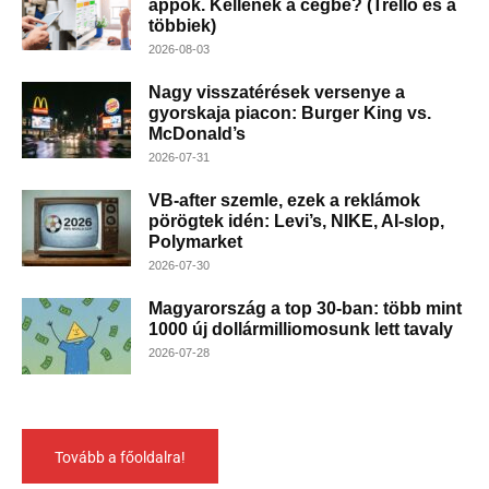
appok. Kellenek a cégbe? (Trello és a
többiek)
2026-08-03
Nagy visszatérések versenye a
gyorskaja piacon: Burger King vs.
McDonald’s
2026-07-31
VB-after szemle, ezek a reklámok
pörögtek idén: Levi’s, NIKE, AI-slop,
Polymarket
2026-07-30
Magyarország a top 30-ban: több mint
1000 új dollármilliomosunk lett tavaly
2026-07-28
Tovább a főoldalra!