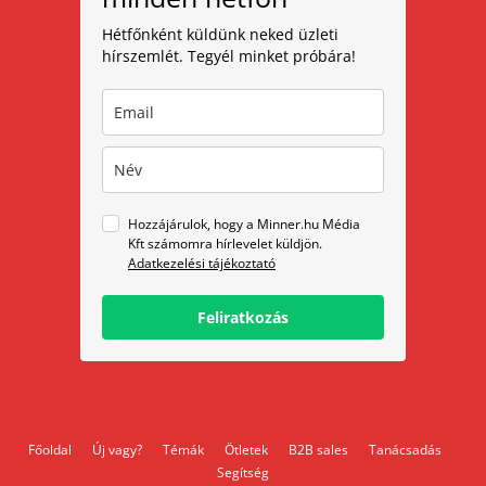
Hétfőnként küldünk neked üzleti
hírszemlét. Tegyél minket próbára!
Hozzájárulok, hogy a Minner.hu Média
Kft számomra hírlevelet küldjön.
Adatkezelési tájékoztató
Feliratkozás
Főoldal
Új vagy?
Témák
Ötletek
B2B sales
Tanácsadás
Segítség