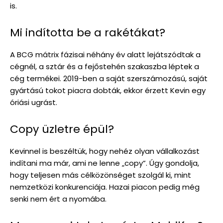
is.
Mi indította be a rakétákat?
A BCG mátrix fázisai néhány év alatt lejátszódtak a
cégnél, a sztár és a fejőstehén szakaszba léptek a
cég termékei. 2019-ben a saját szerszámozású, saját
gyártású tokot piacra dobták, ekkor érzett Kevin egy
óriási ugrást.
Copy üzletre épül?
Kevinnel is beszéltük, hogy nehéz olyan vállalkozást
indítani ma már, ami ne lenne „copy”. Úgy gondolja,
hogy teljesen más célközönséget szolgál ki, mint
nemzetközi konkurenciája. Hazai piacon pedig még
senki nem ért a nyomába.