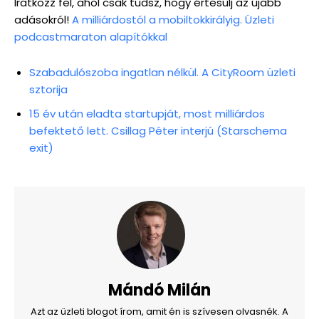
Iratkozz fel, ahol csak tudsz, hogy értesülj az újabb
adásokról!
A milliárdostól a mobiltokkirályig. Üzleti
podcastmaraton alapítókkal
Szabadulószoba ingatlan nélkül. A CityRoom üzleti
sztorija
15 év után eladta startupját, most milliárdos
befektető lett. Csillag Péter interjú (Starschema
exit)
Mándó Milán
Azt az üzleti blogot írom, amit én is szívesen olvasnék. A