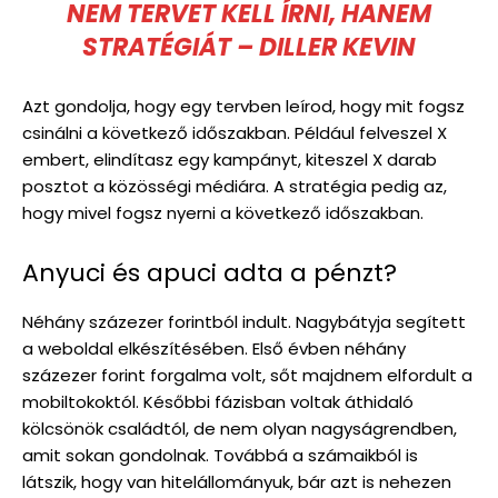
NEM TERVET KELL ÍRNI, HANEM
STRATÉGIÁT – DILLER KEVIN
Azt gondolja, hogy egy tervben leírod, hogy mit fogsz
csinálni a következő időszakban. Például felveszel X
embert, elindítasz egy kampányt, kiteszel X darab
posztot a közösségi médiára. A stratégia pedig az,
hogy mivel fogsz nyerni a következő időszakban.
Anyuci és apuci adta a pénzt?
Néhány százezer forintból indult. Nagybátyja segített
a weboldal elkészítésében. Első évben néhány
százezer forint forgalma volt, sőt majdnem elfordult a
mobiltokoktól. Későbbi fázisban voltak áthidaló
kölcsönök családtól, de nem olyan nagyságrendben,
amit sokan gondolnak. Továbbá a számaikból is
látszik, hogy van hitelállományuk, bár azt is nehezen