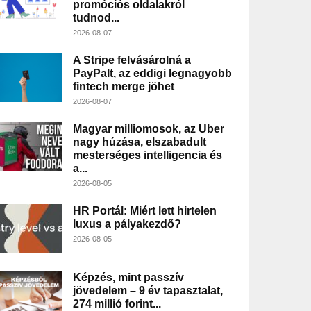
promóciós oldalakról
tudnod...
2026-08-07
A Stripe felvásárolná a
PayPalt, az eddigi legnagyobb
fintech merge jöhet
2026-08-07
Magyar milliomosok, az Uber
nagy húzása, elszabadult
mesterséges intelligencia és
a...
2026-08-05
HR Portál: Miért lett hirtelen
luxus a pályakezdő?
2026-08-05
Képzés, mint passzív
jövedelem – 9 év tapasztalat,
274 millió forint...