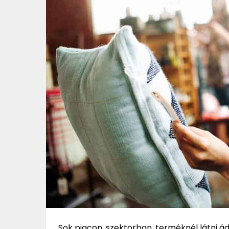
Sok piacon, szektorban, terméknél látni ád