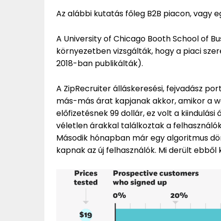
Az alábbi kutatás főleg B2B piacon, vagy e
A University of Chicago Booth School of B
környezetben vizsgálták, hogy a piaci szer
2018-ban publikálták).
A ZipRecruiter álláskeresési, fejvadász port
más-más árat kapjanak akkor, amikor a web
előfizetésnek 99 dollár, ez volt a kiindulási
véletlen árakkal találkoztak a felhasználó
Második hónapban már egy algoritmus döntö
kapnak az új felhasználók. Mi derült ebből 