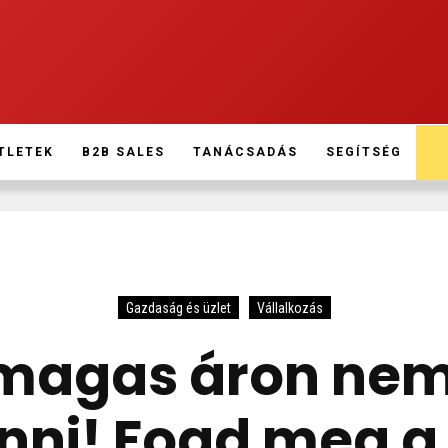
TLETEK
B2B SALES
TANÁCSADÁS
SEGÍTSÉG
Gazdaság és üzlet
Vállalkozás
magas áron nem
ni! Fogd meg a