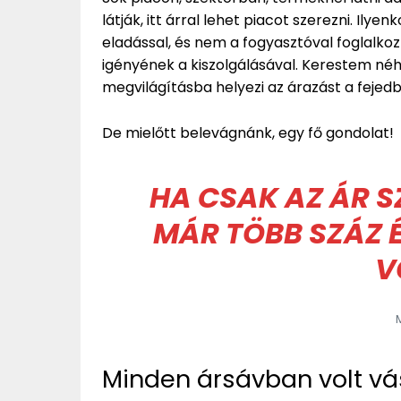
látják, itt árral lehet piacot szerezni. Ilye
eladással, és nem a fogyasztóval foglalk
igényének a kiszolgálásával. Kerestem néh
megvilágításba helyezi az árazást a fejed
De mielőtt belevágnánk, egy fő gondolat!
HA CSAK AZ ÁR 
MÁR TÖBB SZÁZ É
V
Minden ársávban volt vá