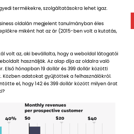
gyedi termékekre, szolgáltatásokra lehet igaz.
usiness oldalán megjelent tanulmányban éles
eplőkre miként hat az ár (2015-ben volt a kutatás,
ál volt az, aki bevállalta, hogy a weboldal látogatói
oldalt használják. Az alap díja az oldalra való
 ár. Első hónapban 19 dollár és 399 dollár közötti
k. Közben adatokat gyűjtöttek a felhasználókról.
tte el, hogy 142 és 399 dollár között milyen árat
ki?