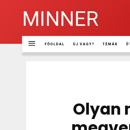
MINNER
FŐOLDAL
ÚJ VAGY?
TÉMÁK
Ö
Olyan 
megven