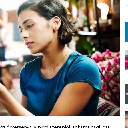
áz árversenyt. A piaci szereplők sokszor csak azt