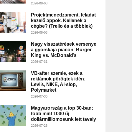
2026-08-03
Projektmenedzsment, feladat
kezelő appok. Kellenek a
cégbe? (Trello és a többiek)
2026-08-03
Nagy visszatérések versenye
a gyorskaja piacon: Burger
King vs. McDonald’s
2026-07-31
VB-after szemle, ezek a
reklámok pörögtek idén:
Levi’s, NIKE, AI-slop,
Polymarket
2026-07-30
Magyarország a top 30-ban:
több mint 1000 új
dollármilliomosunk lett tavaly
2026-07-28