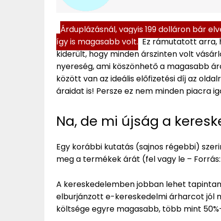
Árduplázásnál, vagyis 199 dolláron bár el
így is magasabb volt.
Ez rámutatott arra, 
kiderült, hogy minden árszinten volt vásá
nyereség, ami köszönhető a magasabb áraz
között van az ideális előfizetési díj az olda
áraidat is! Persze ez nem minden piacra ig
Na, de mi újság a kere
Egy korábbi kutatás (sajnos régebbi) szeri
meg a termékek árát (fel vagy le – Forrás
A kereskedelemben jobban lehet tapintani 
elburjánzott e-kereskedelmi árharcot jól 
költsége egyre magasabb, több mint 50%-