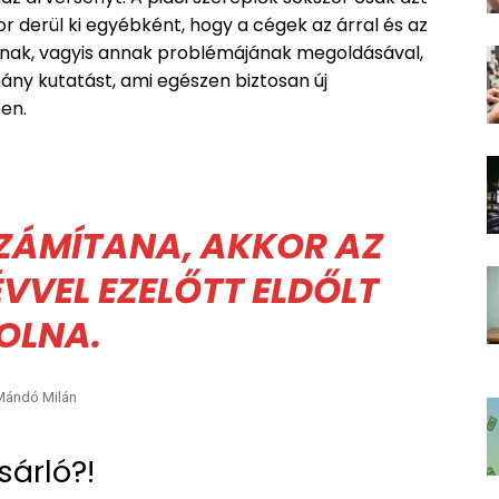
nkor derül ki egyébként, hogy a cégek az árral és az
oznak, vagyis annak problémájának megoldásával,
ány kutatást, ami egészen biztosan új
ben.
SZÁMÍTANA, AKKOR AZ
VVEL EZELŐTT ELDŐLT
OLNA.
Mándó Milán
sárló?!