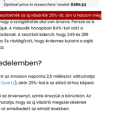
veszítették az új vásárlók 25%-át, ám a haszon még
hogy a szolgáltatás alul van árazva. Persze az is
rlójuk. A második hónapban 84%-kal nőtt a
ásnak. A tesztből kiderült, hogy 249 és 299
lra. És rávilágított, hogy érdemes kutatni a saját
az.
skedelemben?
nt az Amazon naponta 2,5 milliószor változtatja
:
Quartz
), akár 25%-kal is az előző árhoz képest.
az árversenyt, szinte érezzük a bőrünkön. Az
mutatja, hogy az új vásárló megszerzésének
ot emelkedett az elmúlt években.