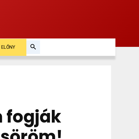
ELŐNY
 fogják
 söröm!