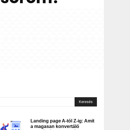
Keresés
Landing page A-tól Z-ig: Amit
a magasan konvertáló