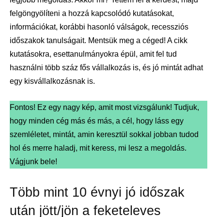
felgöngyölíteni a hozzá kapcsolódó kutatásokat,
információkat, korábbi hasonló válságok, recessziós
időszakok tanulságait. Mentsük meg a céged! A cikk
kutatásokra, esettanulmányokra épül, amit fel tud
használni több száz fős vállalkozás is, és jó mintát adhat
egy kisvállalkozásnak is.
Fontos! Ez egy nagy kép, amit most vizsgálunk! Tudjuk,
hogy minden cég más és más, a cél, hogy láss egy
szemléletet, mintát, amin keresztül sokkal jobban tudod
hol és merre haladj, mit keress, mi lesz a megoldás.
Vágjunk bele!
Több mint 10 évnyi jó időszak
után jött/jön a feketeleves