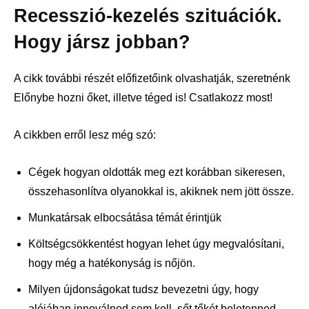
Recesszió-kezelés szituációk.
Hogy jársz jobban?
A cikk további részét előfizetőink olvashatják, szeretnénk
Előnybe hozni őket, illetve téged is! Csatlakozz most!
A cikkben erről lesz még szó:
Cégek hogyan oldották meg ezt korábban sikeresen,
összehasonlítva olyanokkal is, akiknek nem jött össze.
Munkatársak elbocsátása témát érintjük
Költségcsökkentést hogyan lehet úgy megvalósítani,
hogy még a hatékonyság is nőjön.
Milyen újdonságokat tudsz bevezetni úgy, hogy
alójában innoválnod sem kell, sőt tőkét beletenned.