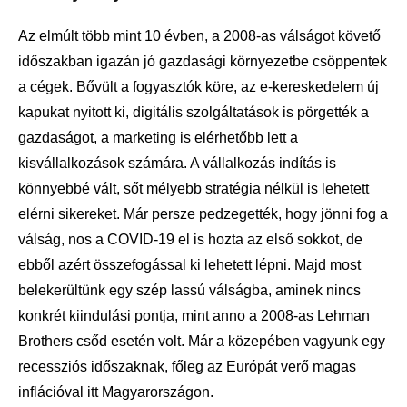
Az elmúlt több mint 10 évben, a 2008-as válságot követő
időszakban igazán jó gazdasági környezetbe csöppentek
a cégek. Bővült a fogyasztók köre, az e-kereskedelem új
kapukat nyitott ki, digitális szolgáltatások is pörgették a
gazdaságot, a marketing is elérhetőbb lett a
kisvállalkozások számára. A vállalkozás indítás is
könnyebbé vált, sőt mélyebb stratégia nélkül is lehetett
elérni sikereket. Már persze pedzegették, hogy jönni fog a
válság, nos a COVID-19 el is hozta az első sokkot, de
ebből azért összefogással ki lehetett lépni. Majd most
belekerültünk egy szép lassú válságba, aminek nincs
konkrét kiindulási pontja, mint anno a 2008-as Lehman
Brothers csőd esetén volt. Már a közepében vagyunk egy
recessziós időszaknak, főleg az Európát verő magas
inflációval itt Magyarországon.