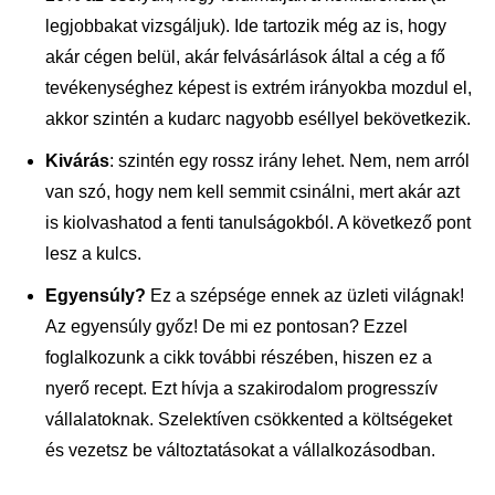
legjobbakat vizsgáljuk). Ide tartozik még az is, hogy
akár cégen belül, akár felvásárlások által a cég a fő
tevékenységhez képest is extrém irányokba mozdul el,
akkor szintén a kudarc nagyobb eséllyel bekövetkezik.
Kivárás
: szintén egy rossz irány lehet. Nem, nem arról
van szó, hogy nem kell semmit csinálni, mert akár azt
is kiolvashatod a fenti tanulságokból. A következő pont
lesz a kulcs.
Egyensúly?
Ez a szépsége ennek az üzleti világnak!
Az egyensúly győz! De mi ez pontosan? Ezzel
foglalkozunk a cikk további részében, hiszen ez a
nyerő recept. Ezt hívja a szakirodalom progresszív
vállalatoknak. Szelektíven csökkented a költségeket
és vezetsz be változtatásokat a vállalkozásodban.