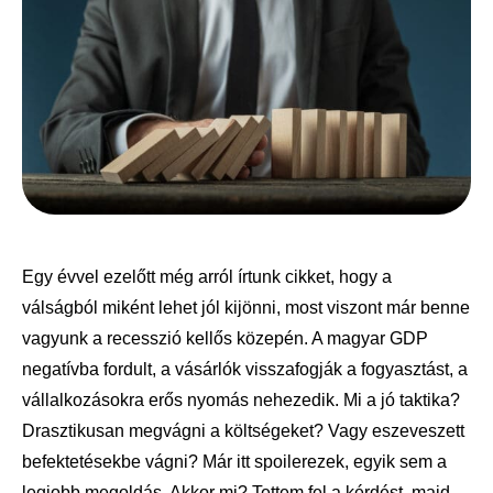
Egy évvel ezelőtt még arról írtunk cikket, hogy a
válságból miként lehet jól kijönni, most viszont már benne
vagyunk a recesszió kellős közepén. A magyar GDP
negatívba fordult, a vásárlók visszafogják a fogyasztást, a
vállalkozásokra erős nyomás nehezedik. Mi a jó taktika?
Drasztikusan megvágni a költségeket? Vagy eszeveszett
befektetésekbe vágni? Már itt spoilerezek, egyik sem a
legjobb megoldás. Akkor mi? Tettem fel a kérdést, majd