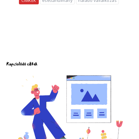
CÍMKÉK
esettanulmány
haladó vállalkozás
Kapcsolódó cikkek