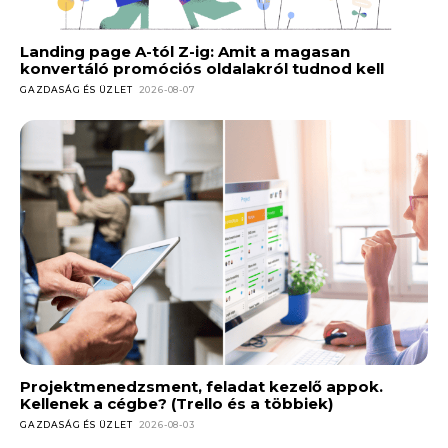
Landing page A-tól Z-ig: Amit a magasan
konvertáló promóciós oldalakról tudnod kell
GAZDASÁG ÉS ÜZLET
2026-08-07
Projektmenedzsment, feladat kezelő appok.
Kellenek a cégbe? (Trello és a többiek)
GAZDASÁG ÉS ÜZLET
2026-08-03