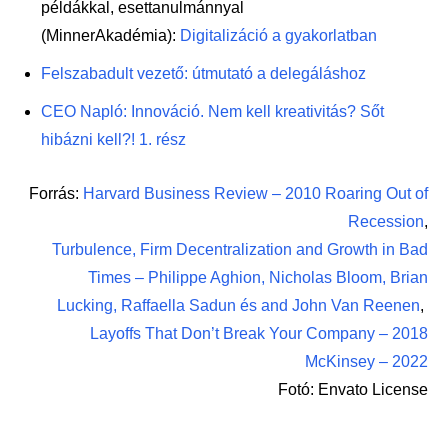
példákkal, esettanulmánnyal
(MinnerAkadémia):
Digitalizáció a gyakorlatban
Felszabadult vezető: útmutató a delegáláshoz
CEO Napló: Innováció. Nem kell kreativitás? Sőt
hibázni kell?! 1. rész
Forrás:
Harvard Business Review – 2010 Roaring Out of
Recession
,
Turbulence, Firm Decentralization and Growth in Bad
Times – Philippe Aghion, Nicholas Bloom, Brian
Lucking,
Raffaella Sadun és and John Van Reenen
,
Layoffs That Don’t Break Your Company – 2018
McKinsey – 2022
Fotó: Envato License