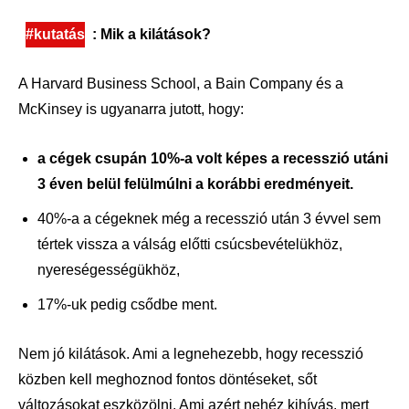
#kutatás
: Mik a kilátások?
A Harvard Business School, a Bain Company és a
McKinsey is ugyanarra jutott, hogy:
a cégek csupán 10%-a volt képes a recesszió utáni
3 éven belül felülmúlni a korábbi eredményeit.
40%-a a cégeknek még a recesszió után 3 évvel sem
tértek vissza a válság előtti csúcsbevételükhöz,
nyereségességükhöz,
17%-uk pedig csődbe ment.
Nem jó kilátások. Ami a legnehezebb, hogy recesszió
közben kell meghoznod fontos döntéseket, sőt
változásokat eszközölni. Ami azért nehéz kihívás, mert