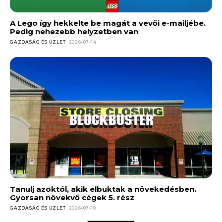
A Lego így hekkelte be magát a vevői e-mailjébe.
Pedig nehezebb helyzetben van
GAZDASÁG ÉS ÜZLET
2026-07-14
Tanulj azoktól, akik elbuktak a növekedésben.
Gyorsan növekvő cégek 5. rész
GAZDASÁG ÉS ÜZLET
2026-07-10