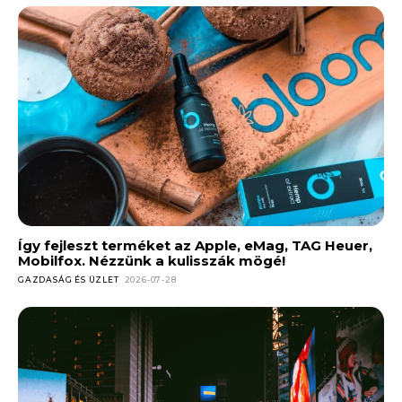
Így fejleszt terméket az Apple, eMag, TAG Heuer,
Mobilfox. Nézzünk a kulisszák mögé!
GAZDASÁG ÉS ÜZLET
2026-07-28