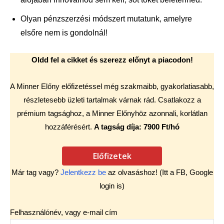
Olyan pénzszerzési módszert mutatunk, amelyre
elsőre nem is gondolnál!
Oldd fel a cikket és szerezz előnyt a piacodon!
A Minner Előny előfizetéssel még szakmaibb, gyakorlatiasabb,
részletesebb üzleti tartalmak várnak rád. Csatlakozz a
prémium tagsághoz, a Minner Előnyhöz azonnali, korlátlan
hozzáférésért.
A tagság díja: 7900 Ft/hó
Előfizetek
Már tag vagy?
Jelentkezz be
az olvasáshoz! (Itt a FB, Google
login is)
Felhasználónév, vagy e-mail cím