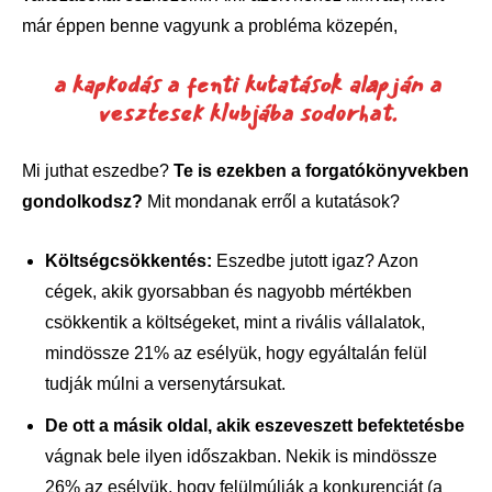
már éppen benne vagyunk a probléma közepén,
a kapkodás a fenti kutatások alapján a
vesztesek klubjába sodorhat.
Mi juthat eszedbe?
Te is ezekben a forgatókönyvekben
gondolkodsz?
Mit mondanak erről a kutatások?
Költségcsökkentés:
Eszedbe jutott igaz? Azon
cégek, akik gyorsabban és nagyobb mértékben
csökkentik a költségeket, mint a rivális vállalatok,
mindössze 21% az esélyük, hogy egyáltalán felül
tudják múlni a versenytársukat.
De ott a másik oldal, akik eszeveszett befektetésbe
vágnak bele ilyen időszakban. Nekik is mindössze
26% az esélyük, hogy felülmúlják a konkurenciát (a