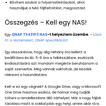
Bővíteni azokat a folyamatleírásokat, ahol
használjuk a NAS fájlfeltöltést, megosztást.
Összegzés – Kell egy NAS!
Egy
QNAP TS431P3 NAS
-t helyeztem üzembe
. –
Lásd
itt a részleteket, QNAP specifikációt.
Így visszanézve, hogy alig néhány óra kellett a
beállításra és kb. 5-6 óra a felkészülésre, eszközök
kiválasztására azt mondom megérte beruháznom a
saját szerverbe. Még vannak vakfoltok, de kezdek
ráérezni a használatára.
Kell-e ez egy cégnek? A Google Drive, vagy a Microsoft
One Drive hasznos eszköz, de hamar meg tudják
tölteni a rendelkezésre álló tárhelyet. Már a nagy fájlok
tárolása miatt is sokkal jobb egy helyi, amire akár rá is