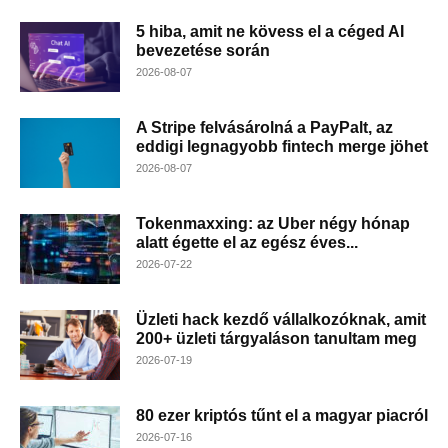
5 hiba, amit ne kövess el a céged AI
bevezetése során
2026-08-07
A Stripe felvásárolná a PayPalt, az
eddigi legnagyobb fintech merge jöhet
2026-08-07
Tokenmaxxing: az Uber négy hónap
alatt égette el az egész éves...
2026-07-22
Üzleti hack kezdő vállalkozóknak, amit
200+ üzleti tárgyaláson tanultam meg
2026-07-19
80 ezer kriptós tűnt el a magyar piacról
2026-07-16