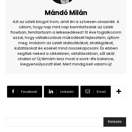
Mándó Milán
Azt az üzleti blogot írom, amit én is szívesen olvasnék. A
célom, hogy nap mint nap benntartsalak az üzleti
flowban, fenntartsam a lelkesedésed! 10 éve foglalkozom
azzal, hogy vállalkozások működését fejlesztem, újítom
meg. Imádom az üzleti statisztikákat, stratégiákat,
kutatásokat és ezeket mind összekapcsolni. És ebben
segítek neked a cikkekben, oktatásokban, sőt akár
chaten is! Új témám lesz most a work-life balance,
kiegyensúlyozott élet. Mert mindig kell valami új!
Facebook
Linkedin
Email
Keresés