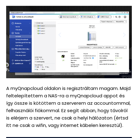
A myQnapcloud oldalon is regisztráltam magam. Majd
feltelepítettem a NAS-ra a myQnapcloud appot és
így össze is kötöttem a szerverem az accountommal,
felhasználói fiókommal. Ez segít abban, hogy távolról
is elérjem a szervert, ne csak a helyi hálózaton (értsd
itt ne csak a wifin, vagy internet kábelen keresztül).