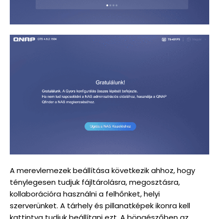
A merevlemezek beállítása következik ahhoz, hogy
ténylegesen tudjuk fájltárolásra, megosztásra,
kollaborációra használni a felhőnket, helyi
szerverünket. A tárhely és pillanatképek ikonra kell
kattintva tudjuk beállítani ezt. A böngészőben az