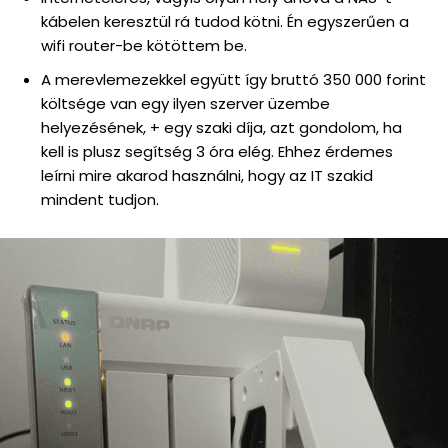
kábelen keresztül rá tudod kötni. Én egyszerűen a
wifi router-be kötöttem be.
A merevlemezekkel együtt így bruttó 350 000 forint
költsége van egy ilyen szerver üzembe
helyezésének, + egy szaki díja, azt gondolom, ha
kell is plusz segítség 3 óra elég. Ehhez érdemes
leírni mire akarod használni, hogy az IT szakid
mindent tudjon.