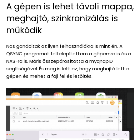
A gépen is lehet távoli mappa,
meghajtó, szinkronizálás is
működik
Nos gondoltak az ilyen felhasználókra is mint én. A
QSYNC programot feltelepítettem a gépemre is és a
NAS-ra is. Máris összepárosította a myqnapID
segítségével. És meg is lett az, hogy meghajtó lett a
gépen és mehet a fájl fel és letöltés.