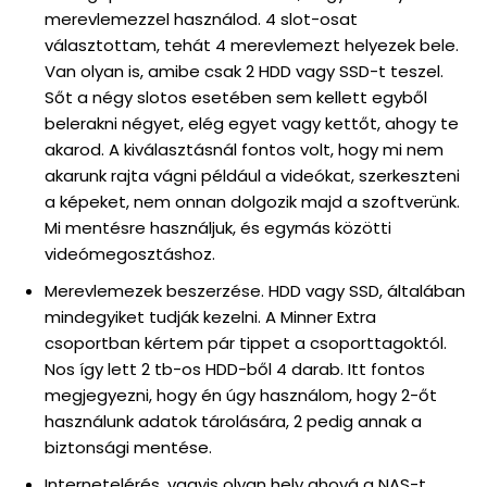
merevlemezzel használod. 4 slot-osat
választottam, tehát 4 merevlemezt helyezek bele.
Van olyan is, amibe csak 2 HDD vagy SSD-t teszel.
Sőt a négy slotos esetében sem kellett egyből
belerakni négyet, elég egyet vagy kettőt, ahogy te
akarod. A kiválasztásnál fontos volt, hogy mi nem
akarunk rajta vágni például a videókat, szerkeszteni
a képeket, nem onnan dolgozik majd a szoftverünk.
Mi mentésre használjuk, és egymás közötti
videómegosztáshoz.
Merevlemezek beszerzése. HDD vagy SSD, általában
mindegyiket tudják kezelni. A Minner Extra
csoportban kértem pár tippet a csoporttagoktól.
Nos így lett 2 tb-os HDD-ből 4 darab. Itt fontos
megjegyezni, hogy én úgy használom, hogy 2-őt
használunk adatok tárolására, 2 pedig annak a
biztonsági mentése.
Internetelérés, vagyis olyan hely ahová a NAS-t