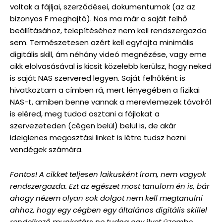
voltak a fájljai, szerződései, dokumentumok (az az
bizonyos F meghajtó). Nos ma már a saját felhő
beállításához, telepítéséhez nem kell rendszergazda
sem. Természetesen azért kell egyfajta minimális
digitális skill, ám néhány videó megnézése, vagy eme
cikk elolvasásával is kicsit közelebb kerülsz, hogy neked
is saját NAS szervered legyen. Saját felhőként is
hivatkoztam a címben rá, mert lényegében a fizikai
NAS-t, amiben benne vannak a merevlemezek távolról
is eléred, meg tudod osztani a fájlokat a
szervezeteden (cégen belül) belül is, de akár
ideiglenes megosztási linket is létre tudsz hozni
vendégek számára.
Fontos! A cikket teljesen laikusként írom, nem vagyok
rendszergazda. Ezt az egészet most tanulom én is, bár
ahogy nézem olyan sok dolgot nem kell megtanulni
ahhoz, hogy egy cégben egy általános digitális skillel
rendelkező munkatárs ne tudna egy ilyet üzembe