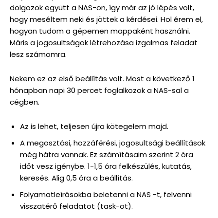
dolgozok együtt a NAS-on, így már az jó lépés volt,
hogy meséltem neki és jöttek a kérdései. Hol érem el,
hogyan tudom a gépemen mappaként használni.
Máris a jogosultságok létrehozása izgalmas feladat
lesz számomra.
Nekem ez az első beállítás volt. Most a következő 1
hónapban napi 30 percet foglalkozok a NAS-sal a
cégben.
Az is lehet, teljesen újra kötegelem majd.
A megosztási, hozzáférési, jogosultsági beállítások
még hátra vannak. Ez számításaim szerint 2 óra
időt vesz igénybe. 1-1,5 óra felkészülés, kutatás,
keresés. Alig 0,5 óra a beállítás.
Folyamatleírásokba beletenni a NAS -t, felvenni
visszatérő feladatot (task-ot).