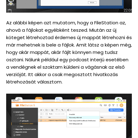
Az alábbi képen azt mutatom, hogy a FileStation az,
ahová a fájlokat egyébként teszed. Miután az új
köteget létrehoztad érdemes új mappát létrehozni és
már mehetnek is bele a fájlok. Amit látsz a képen még,
hogy akár mappát, akár fájlt könnyen meg tudsz
osztani. Nálunk például egy podcast interjú esetében
a vendégnek el szoktam küldeni a vágásnak az első
verzióját. Itt akkor a csak megosztott hivatkozás
létrehozását választom.