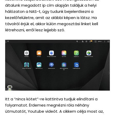
általunk megadott ip cím alapján találjuk a helyi
hálózaton a NAS-t, úgy tudunk bejelentkezni a
kezelőfelületre, amit az alábbi képen is látsz. Ha
távolról érjük el, akkor külön megosztási linket kell
létrehozni, erről lesz lejjebb szó.
Itt a “nincs kötet”-re kattintva tudjuk elindítani a
folyamatot. Érdemes megnézni róla néhány
útmutatót, Youtube videót. A cikkem célja most az,