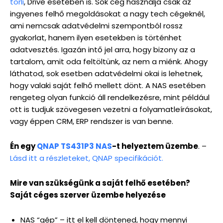
törli
, Drive esetében is. Sok cég használja csak az
ingyenes felhő megoldásokat a nagy tech cégeknél,
ami nemcsak adatvédelmi szempontból rossz
gyakorlat, hanem ilyen esetekben is történhet
adatvesztés. Igazán intő jel arra, hogy bizony az a
tartalom, amit oda feltöltünk, az nem a miénk. Ahogy
láthatod, sok esetben adatvédelmi okai is lehetnek,
hogy valaki saját felhő mellett dönt. A NAS esetében
rengeteg olyan funkció áll rendelkezésre, mint például
ott is tudjuk szövegesen vezetni a folyamatleírásokat,
vagy éppen CRM, ERP rendszer is van benne.
Én egy
QNAP TS431P3 NAS
-t helyeztem üzembe
. –
Lásd itt a részleteket, QNAP specifikációt.
Mire van szükségünk a saját felhő esetében?
Saját céges szerver üzembe helyezése
NAS “gép” – itt el kell döntened, hogy mennyi