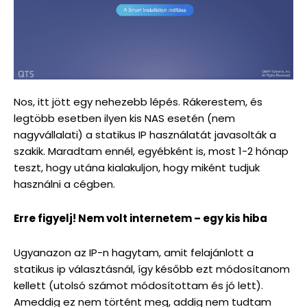
Nos, itt jött egy nehezebb lépés. Rákerestem, és
legtöbb esetben ilyen kis NAS esetén (nem
nagyvállalati) a statikus IP használatát javasolták a
szakik. Maradtam ennél, egyébként is, most 1-2 hónap
teszt, hogy utána kialakuljon, hogy miként tudjuk
használni a cégben.
Erre figyelj! Nem volt internetem – egy kis hiba
Ugyanazon az IP-n hagytam, amit felajánlott a
statikus ip választásnál, így később ezt módosítanom
kellett (utolsó számot módosítottam és jó lett).
Ameddig ez nem történt meg, addig nem tudtam