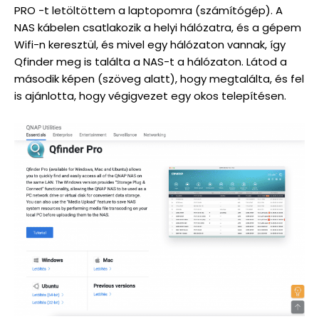
PRO -t letöltöttem a laptopomra (számítógép). A
NAS kábelen csatlakozik a helyi hálózatra, és a gépem
Wifi-n keresztül, és mivel egy hálózaton vannak, így
Qfinder meg is találta a NAS-t a hálózaton. Látod a
második képen (szöveg alatt), hogy megtalálta, és fel
is ajánlotta, hogy végigvezet egy okos telepítésen.