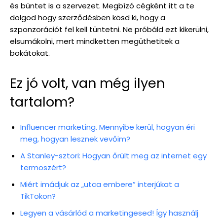
és büntet is a szervezet. Megbízó cégként itt a te
dolgod hogy szerződésben kösd ki, hogy a
szponzorációt fel kell tüntetni. Ne próbáld ezt kikerülni,
elsumákolni, mert mindketten megüthetitek a
bokátokat.
Ez jó volt, van még ilyen
tartalom?
Influencer marketing. Mennyibe kerül, hogyan éri
meg, hogyan lesznek vevőim?
A Stanley-sztori: Hogyan őrült meg az internet egy
termoszért?
Miért imádjuk az „utca embere” interjúkat a
TikTokon?
Legyen a vásárlód a marketingesed! Így használj