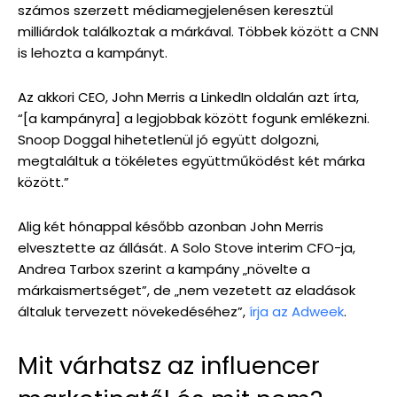
számos szerzett médiamegjelenésen keresztül
milliárdok találkoztak a márkával. Többek között a CNN
is lehozta a kampányt.
Az akkori CEO, John Merris a LinkedIn oldalán azt írta,
“[a kampányra] a legjobbak között fogunk emlékezni.
Snoop Doggal hihetetlenül jó együtt dolgozni,
megtaláltuk a tökéletes együttműködést két márka
között.”
Alig két hónappal később azonban John Merris
elvesztette az állását. A Solo Stove interim CFO-ja,
Andrea Tarbox szerint a kampány „növelte a
márkaismertséget”, de „nem vezetett az eladások
általuk tervezett növekedéséhez”,
írja az Adweek
.
Mit várhatsz az influencer