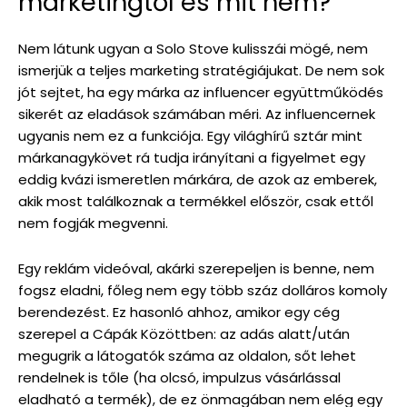
marketingtől és mit nem?
Nem látunk ugyan a Solo Stove kulisszái mögé, nem
ismerjük a teljes marketing stratégiájukat. De nem sok
jót sejtet, ha egy márka az influencer együttműködés
sikerét az eladások számában méri. Az influencernek
ugyanis nem ez a funkciója. Egy világhírű sztár mint
márkanagykövet rá tudja irányítani a figyelmet egy
eddig kvázi ismeretlen márkára, de azok az emberek,
akik most találkoznak a termékkel először, csak ettől
nem fogják megvenni.
Egy reklám videóval, akárki szerepeljen is benne, nem
fogsz eladni, főleg nem egy több száz dolláros komoly
berendezést. Ez hasonló ahhoz, amikor egy cég
szerepel a Cápák Közöttben: az adás alatt/után
megugrik a látogatók száma az oldalon, sőt lehet
rendelnek is tőle (ha olcsó, impulzus vásárlással
eladható a termék), de ez önmagában nem elég egy