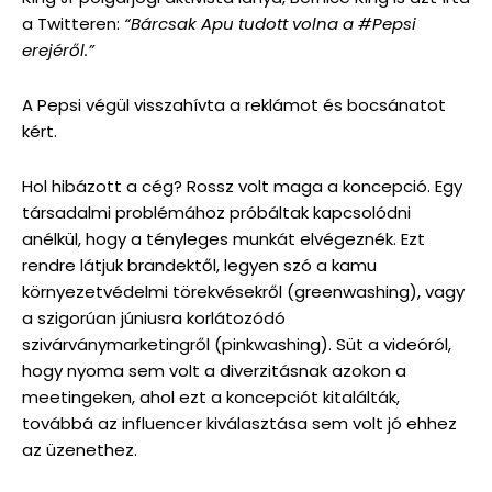
a Twitteren:
“Bárcsak Apu tudott volna a #Pepsi
erejéről.”
A Pepsi végül visszahívta a reklámot és bocsánatot
kért.
Hol hibázott a cég? Rossz volt maga a koncepció. Egy
társadalmi problémához próbáltak kapcsolódni
anélkül, hogy a tényleges munkát elvégeznék. Ezt
rendre látjuk brandektől, legyen szó a kamu
környezetvédelmi törekvésekről (greenwashing), vagy
a szigorúan júniusra korlátozódó
szivárványmarketingről (pinkwashing). Süt a videóról,
hogy nyoma sem volt a diverzitásnak azokon a
meetingeken, ahol ezt a koncepciót kitalálták,
továbbá az influencer kiválasztása sem volt jó ehhez
az üzenethez.