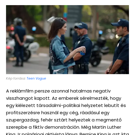
Kép forrása:
Teen Vogue
A reklámfilm persze azonnal hatalmas negatív
visszhangot kapott. Az emberek sérelmezték, hogy
egy kiélezett társadalmi-politikai helyzetet lebutít és
profitszerzésre használ egy cég, ráadásul egy
szupergazdag, fehér sztárt helyeztek a megmentő
szerepbe a fiktív demonstráción. Még Martin Luther
King Jr polgárjogi aktivista lánya, Bernice King is azt írta