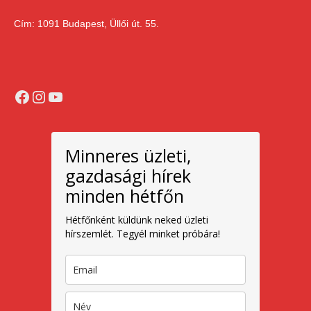
Cím: 1091 Budapest, Üllői út. 55.
Facebook
Instagram
YouTube
Minneres üzleti,
gazdasági hírek
minden hétfőn
Hétfőnként küldünk neked üzleti
hírszemlét. Tegyél minket próbára!