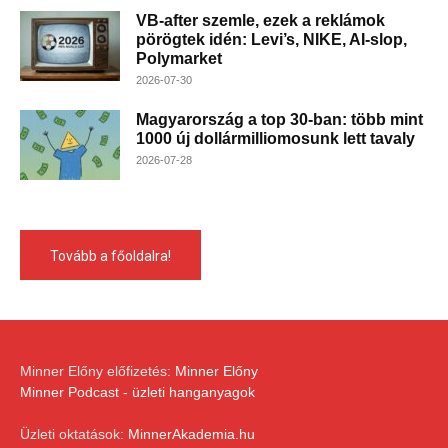
VB-after szemle, ezek a reklámok
pörögtek idén: Levi’s, NIKE, AI-slop,
Polymarket
2026-07-30
Magyarország a top 30-ban: több mint
1000 új dollármilliomosunk lett tavaly
2026-07-28
Tovább a főoldalra!
Minner Előny előfizetés:
Minner Előny
Minner Podcast - üzleti hanganyagok
Üzleti oktatások:
MinnerAkademia.hu