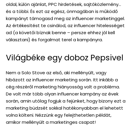
oldal, külön ajánlat, PPC hirdetések, sajtóközlemény…
és a többi. És ezt az egész, önmagában is működő
kampányt támogasd meg az influencer marketinggel.
Az értékesítést te csinálod, az influencer hitelességet
ad (a követői bíznak benne – persze ehhez jól kell
választani) és forgalmat terel a kampányra.
Világbéke egy doboz Pepsivel
Nem a Solo Stove az első, aki mellényúlt, vagy
hibázott az influencer marketing során. Itt inkább a
cég részéről marketing hiányosság volt a probléma.
De volt már több olyan influencer kampány az évek
során, amin utólag fogjuk a fejünket, hogy bizony ezt a
marketing büdzsét sokkal hatékonyabban el lehetett
volna költeni. Nézzünk egy felejthetetlen példát,
amikor mellényúlt a marketinges csapat!