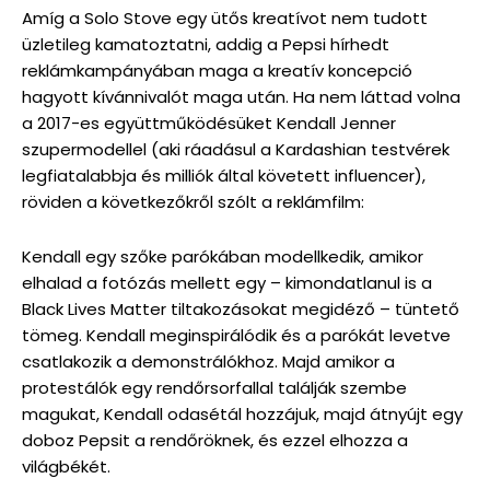
Amíg a Solo Stove egy ütős kreatívot nem tudott
üzletileg kamatoztatni, addig a Pepsi hírhedt
reklámkampányában maga a kreatív koncepció
hagyott kívánnivalót maga után. Ha nem láttad volna
a 2017-es együttműködésüket Kendall Jenner
szupermodellel (aki ráadásul a Kardashian testvérek
legfiatalabbja és milliók által követett influencer),
röviden a következőkről szólt a reklámfilm:
Kendall egy szőke parókában modellkedik, amikor
elhalad a fotózás mellett egy – kimondatlanul is a
Black Lives Matter tiltakozásokat megidéző – tüntető
tömeg. Kendall meginspirálódik és a parókát levetve
csatlakozik a demonstrálókhoz. Majd amikor a
protestálók egy rendőrsorfallal találják szembe
magukat, Kendall odasétál hozzájuk, majd átnyújt egy
doboz Pepsit a rendőröknek, és ezzel elhozza a
világbékét.