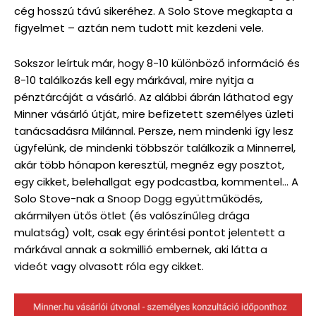
cég hosszú távú sikeréhez. A Solo Stove megkapta a
figyelmet – aztán nem tudott mit kezdeni vele.
Sokszor leírtuk már, hogy 8-10 különböző információ és
8-10 találkozás kell egy márkával, mire nyitja a
pénztárcáját a vásárló. Az alábbi ábrán láthatod egy
Minner vásárló útját, mire befizetett személyes üzleti
tanácsadásra Milánnal. Persze, nem mindenki így lesz
ügyfelünk, de mindenki többször találkozik a Minnerrel,
akár több hónapon keresztül, megnéz egy posztot,
egy cikket, belehallgat egy podcastba, kommentel… A
Solo Stove-nak a Snoop Dogg együttműködés,
akármilyen ütős ötlet (és valószínűleg drága
mulatság) volt, csak egy érintési pontot jelentett a
márkával annak a sokmillió embernek, aki látta a
videót vagy olvasott róla egy cikket.