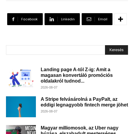
Facebook
Linkedin
Email
Keresés
Landing page A-tól Z-ig: Amit a
magasan konvertáló promóciós
oldalakról tudnod...
2026-08-07
A Stripe felvásárolná a PayPalt, az
eddigi legnagyobb fintech merge jöhet
2026-08-07
Magyar milliomosok, az Uber nagy
húzása, elszabadult mesterséges