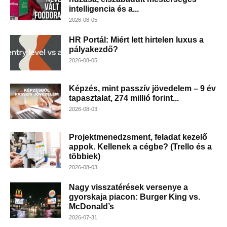
intelligencia és a...
2026-08-05
HR Portál: Miért lett hirtelen luxus a
pályakezdő?
2026-08-05
Képzés, mint passzív jövedelem – 9 év
tapasztalat, 274 millió forint...
2026-08-03
Projektmenedzsment, feladat kezelő
appok. Kellenek a cégbe? (Trello és a
többiek)
2026-08-03
Nagy visszatérések versenye a
gyorskaja piacon: Burger King vs.
McDonald’s
2026-07-31