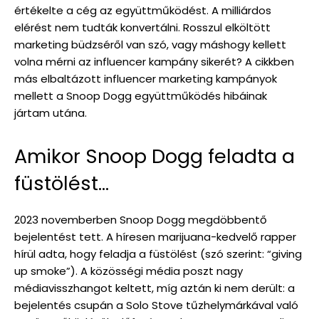
értékelte a cég az együttműködést. A milliárdos
elérést nem tudták konvertálni. Rosszul elköltött
marketing büdzséről van szó, vagy máshogy kellett
volna mérni az influencer kampány sikerét? A cikkben
más elbaltázott influencer marketing kampányok
mellett a Snoop Dogg együttműködés hibáinak
jártam utána.
Amikor Snoop Dogg feladta a
füstölést…
2023 novemberben Snoop Dogg megdöbbentő
bejelentést tett. A híresen marijuana-kedvelő rapper
hírül adta, hogy feladja a füstölést (szó szerint: “giving
up smoke”). A közösségi média poszt nagy
médiavisszhangot keltett, míg aztán ki nem derült: a
bejelentés csupán a Solo Stove tűzhelymárkával való