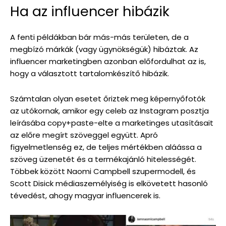
Ha az influencer hibázik
A fenti példákban bár más-más területen, de a
megbízó márkák (vagy ügynökségük) hibáztak. Az
influencer marketingben azonban előfordulhat az is,
hogy a választott tartalomkészítő hibázik.
Számtalan olyan esetet őriztek meg képernyőfotók
az utókornak, amikor egy celeb az Instagram posztja
leírásába copy+paste-elte a marketinges utasításait
az előre megírt szöveggel együtt. Apró
figyelmetlenség ez, de teljes mértékben aláássa a
szöveg üzenetét és a termékajánló hitelességét.
Többek között Naomi Campbell szupermodell, és
Scott Disick médiaszemélyiség is elkövetett hasonló
tévedést, ahogy magyar influencerek is.