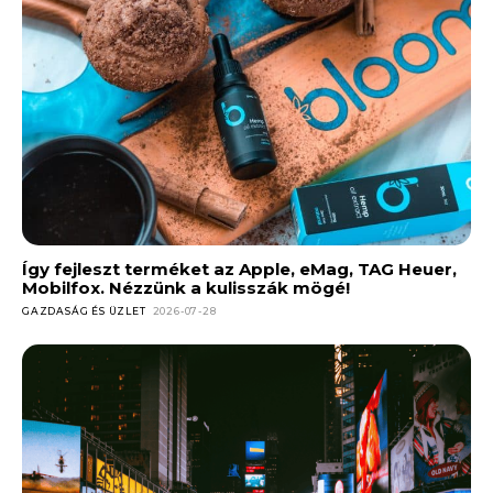
Így fejleszt terméket az Apple, eMag, TAG Heuer,
Mobilfox. Nézzünk a kulisszák mögé!
GAZDASÁG ÉS ÜZLET
2026-07-28