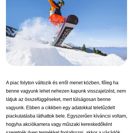
A piac folyton változik és erről menet közben, főleg ha
benne vagyunk lehet nehezen kapunk visszajelzést, nem
látjuk az összefüggéseket, mert túlságosan benne
vagyunk. Ebben a cikkben egy adatokkal teletűzdelt
piackutatásba láthattok bele. Egyszerűen kíváncsi voltam,
hogyha akciókamera vagy műszaki kereskedőként
szeretnék ilyen termékkel foglalkozni, akkor a vásárlók