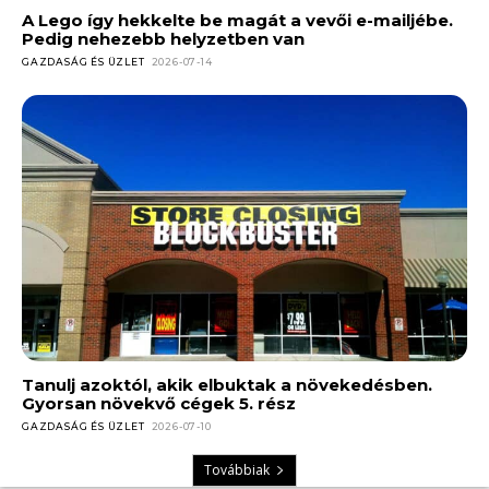
A Lego így hekkelte be magát a vevői e-mailjébe.
Pedig nehezebb helyzetben van
GAZDASÁG ÉS ÜZLET
2026-07-14
Tanulj azoktól, akik elbuktak a növekedésben.
Gyorsan növekvő cégek 5. rész
GAZDASÁG ÉS ÜZLET
2026-07-10
Továbbiak