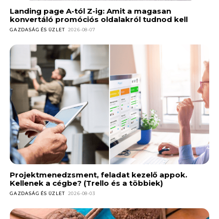
Landing page A-tól Z-ig: Amit a magasan
konvertáló promóciós oldalakról tudnod kell
GAZDASÁG ÉS ÜZLET
2026-08-07
Projektmenedzsment, feladat kezelő appok.
Kellenek a cégbe? (Trello és a többiek)
GAZDASÁG ÉS ÜZLET
2026-08-03