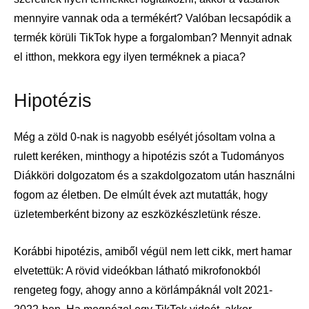
mennyire vannak oda a termékért? Valóban lecsapódik a
termék körüli TikTok hype a forgalomban? Mennyit adnak
el itthon, mekkora egy ilyen terméknek a piaca?
Hipotézis
Még a zöld 0-nak is nagyobb esélyét jósoltam volna a
rulett keréken, minthogy a hipotézis szót a Tudományos
Diákköri dolgozatom és a szakdolgozatom után használni
fogom az életben. De elmúlt évek azt mutatták, hogy
üzletemberként bizony az eszközkészletünk része.
Korábbi hipotézis, amiből végül nem lett cikk, mert hamar
elvetettük: A rövid videókban látható mikrofonokból
rengeteg fogy, ahogy anno a körlámpáknál volt 2021-