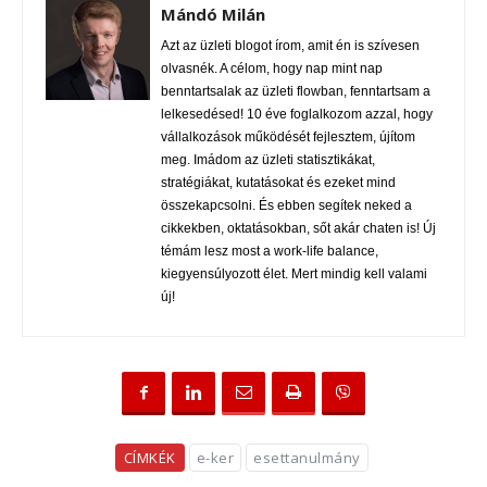
Mándó Milán
Azt az üzleti blogot írom, amit én is szívesen
olvasnék. A célom, hogy nap mint nap
benntartsalak az üzleti flowban, fenntartsam a
lelkesedésed! 10 éve foglalkozom azzal, hogy
vállalkozások működését fejlesztem, újítom
meg. Imádom az üzleti statisztikákat,
stratégiákat, kutatásokat és ezeket mind
összekapcsolni. És ebben segítek neked a
cikkekben, oktatásokban, sőt akár chaten is! Új
témám lesz most a work-life balance,
kiegyensúlyozott élet. Mert mindig kell valami
új!
CÍMKÉK
e-ker
esettanulmány