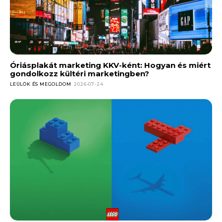
Óriásplakát marketing KKV-ként: Hogyan és miért
gondolkozz kültéri marketingben?
LEÜLÖK ÉS MEGOLDOM
2026-07-24