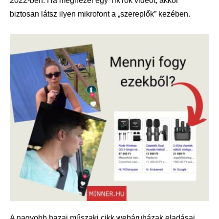
2022-ben. Ha megnézel egy TikTok videót, akkor
biztosan látsz ilyen mikrofont a „szereplők” kezében.
A nagyobb hazai műszaki cikk webáruházak eladásai