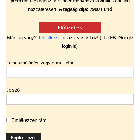
prémium tagsághoz, a Minner Előnyhöz azonnali, korlátlan
hozzáférésért.
A tagság díja: 7900 Ft/hó
Előfizetek
Már tag vagy?
Jelentkezz be
az olvasáshoz! (Itt a FB, Google
login is)
Felhasználónév, vagy e-mail cím
Jelszó
Emlékezzen rám