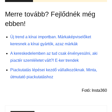
Merre tovább? Fejlődnék még
ebben!
Új trend a kínai importban. Márkaképviselőket
keresnek a kínai gyártók, azaz márkák
A kereskedelemben az tud csak érvényesülni, aki
piactér szemléletet vált?! E-ker trendek
Piackutatás lépései kezdő vállalkozóknak. Minta,
útmutató piackutatáshoz
Fotó: Insta360