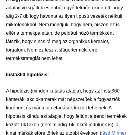
adatait vizsgáltuk és ebből egyértelműen kiderült, hogy
alig 2-7 db fogy havonta az ilyen típusú vezeték nélküli
mikrofonokból. Nem mondjuk, hogy nem, hiszen ez is
elfér a termékpalettán, de például húzó termékként
látszik, hogy nincs rá meg az organikus kereslet,
forgalom. Nem ez lesz a slágertermék, erre
termékstratégiát nem lehet.
Insta360 hipotézis:
A hipotézis (minden kutatás alapja), hogy az Insta360
kamerák, akciókamerák már népszerűek a fogyasztók
körében, és már a top eladások között lehetnek. A
hipotézis kiindulási alapja, hogy feltűnt a trendi termékek
között TikTokon (nem mindig TikTokról indulunk ki), a
kínai márkák előre törtek az utóbbi években (
lásd Minner