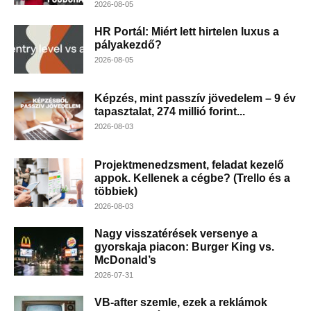
2026-08-05
HR Portál: Miért lett hirtelen luxus a
pályakezdő?
2026-08-05
Képzés, mint passzív jövedelem – 9 év
tapasztalat, 274 millió forint...
2026-08-03
Projektmenedzsment, feladat kezelő
appok. Kellenek a cégbe? (Trello és a
többiek)
2026-08-03
Nagy visszatérések versenye a
gyorskaja piacon: Burger King vs.
McDonald’s
2026-07-31
VB-after szemle, ezek a reklámok