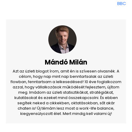
BBC
Mándó Milán
Azt az üzleti blogot írom, amit én is szívesen olvasnék. A
célom, hogy nap mint nap benntartsalak az üzleti
flowban, fenntartsam a lelkesedésed! 10 éve foglalkozom
azzal, hogy vállalkozások működését fejlesztem, újítom
meg. Imádom az üzleti statisztikákat, stratégiákat,
kutatásokat és ezeket mind összekapcsolni. És ebben
segítek neked a cikkekben, oktatásokban, sőt akár
chaten is! Új témám lesz most a work-life balance,
kiegyensúlyozott élet. Mert mindig kell valami új!