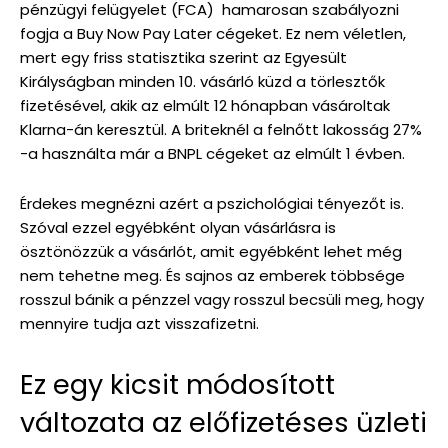
pénzügyi felügyelet (FCA) hamarosan szabályozni
fogja a Buy Now Pay Later cégeket. Ez nem véletlen,
mert egy friss statisztika szerint az Egyesült
Királyságban minden 10. vásárló küzd a törlesztők
fizetésével, akik az elmúlt 12 hónapban vásároltak
Klarna-án keresztül. A briteknél a felnőtt lakosság 27%
-a használta már a BNPL cégeket az elmúlt 1 évben.
Érdekes megnézni azért a pszichológiai tényezőt is.
Szóval ezzel egyébként olyan vásárlásra is
ösztönözzük a vásárlót, amit egyébként lehet még
nem tehetne meg. És sajnos az emberek többsége
rosszul bánik a pénzzel vagy rosszul becsüli meg, hogy
mennyire tudja azt visszafizetni.
Ez egy kicsit módosított
változata az előfizetéses üzleti