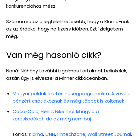
konkurenciához mész.
Számomra az a legfélelmetesebb, hogy a Klarna-nak
az az érdeke, hogy ne fizess időben. Ezt ízlelgetem
még.
Van még hasonló cikk?
Naná! Néhány további izgalmas tartalmat belinkelek,
aztán úgy is elveszel a Minner cikkóceánban.
Magyar példák fizetős hűségprogramokra. A vevőid
pénzért csatlakoznak és még többet is költenek
Coca-Cola, Heinz, Nike már kihagyja a
kereskedőket, de ez még nem baj
Forrás
: Klarna
,
CNN
,
Fintechzone
,
Wall Street Journal
,