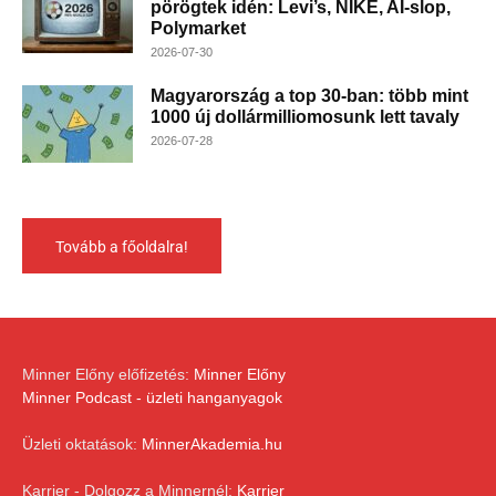
pörögtek idén: Levi’s, NIKE, AI-slop,
Polymarket
2026-07-30
Magyarország a top 30-ban: több mint
1000 új dollármilliomosunk lett tavaly
2026-07-28
Tovább a főoldalra!
Minner Előny előfizetés:
Minner Előny
Minner Podcast - üzleti hanganyagok
Üzleti oktatások:
MinnerAkademia.hu
Karrier - Dolgozz a Minnernél:
Karrier