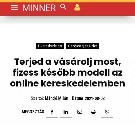
MINNER
E-kereskedelem
Gazdaság és üzlet
Terjed a vásárolj most,
fizess később modell az
online kereskedelemben
Dátum
Szerző:
Mándó Milán
2021-08-03
MEGOSZTÁS