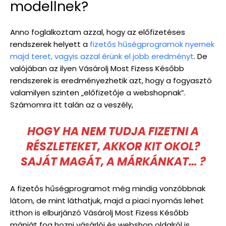
modellnek?
Anno foglalkoztam azzal, hogy az előfizetéses
rendszerek helyett a
fizetős hűségprogramok nyernek
majd teret, vagyis azzal érünk el jobb eredményt
. De
valójában az ilyen Vásárolj Most Fizess Később
rendszerek is eredményezhetik azt, hogy a fogyasztó
valamilyen szinten „előfizetője a webshopnak”.
Számomra itt talán az a veszély,
HOGY HA NEM TUDJA FIZETNI A
RÉSZLETEKET, AKKOR KIT OKOL?
SAJÁT MAGÁT, A MÁRKÁNKAT… ?
A fizetős hűségprogramot még mindig vonzóbbnak
látom, de mint láthatjuk, majd a piaci nyomás lehet
itthon is elburjánzó Vásárolj Most Fizess Később
mániát fog hozni vásárlói és webshop oldalról is.