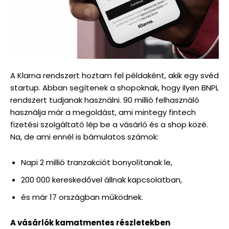
A Klarna rendszert hoztam fel példaként, akik egy svéd
startup. Abban segítenek a shopoknak, hogy ilyen BNPL
rendszert tudjanak használni. 90 millió felhasználó
használja már a megoldást, ami mintegy fintech
fizetési szolgáltató lép be a vásárló és a shop közé.
Na, de ami ennél is bámulatos számok:
Napi 2 millió tranzakciót bonyolítanak le,
200 000 kereskedővel állnak kapcsolatban,
és már 17 országban működnek.
A vásárlók kamatmentes részletekben