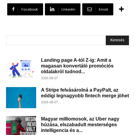
Facebook
Linkedin
Email
Keresés
Landing page A-tól Z-ig: Amit a
magasan konvertáló promóciós
oldalakról tudnod...
2026-08-07
A Stripe felvásárolná a PayPalt, az
eddigi legnagyobb fintech merge jöhet
2026-08-07
Magyar milliomosok, az Uber nagy
húzása, elszabadult mesterséges
intelligencia és a...