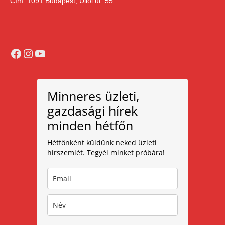
Cím: 1091 Budapest, Üllői út. 55.
Facebook
Instagram
YouTube
Minneres üzleti,
gazdasági hírek
minden hétfőn
Hétfőnként küldünk neked üzleti
hírszemlét. Tegyél minket próbára!