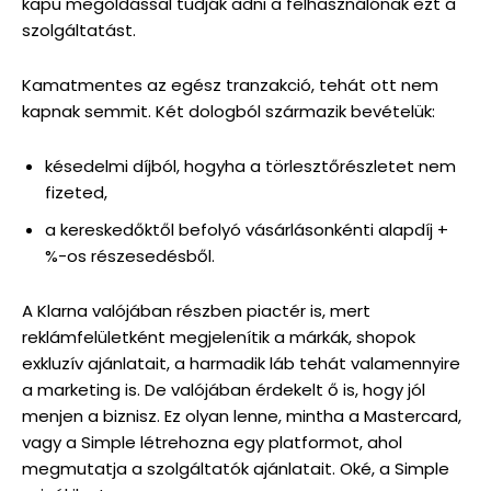
kapu megoldással tudják adni a felhasználónak ezt a
szolgáltatást.
Kamatmentes az egész tranzakció, tehát ott nem
kapnak semmit. Két dologból származik bevételük:
késedelmi díjból, hogyha a törlesztőrészletet nem
fizeted,
a kereskedőktől befolyó vásárlásonkénti alapdíj +
%-os részesedésből.
A Klarna valójában részben piactér is, mert
reklámfelületként megjelenítik a márkák, shopok
exkluzív ajánlatait, a harmadik láb tehát valamennyire
a marketing is. De valójában érdekelt ő is, hogy jól
menjen a biznisz. Ez olyan lenne, mintha a Mastercard,
vagy a Simple létrehozna egy platformot, ahol
megmutatja a szolgáltatók ajánlatait. Oké, a Simple