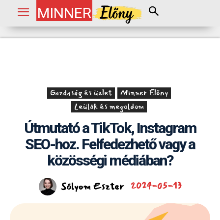
MINNER
Gazdaság és üzlet
Minner Előny
Leülök és megoldom
Útmutató a TikTok, Instagram
SEO-hoz. Felfedezhető vagy a
közösségi médiában?
Sólyom Eszter
2024-05-13