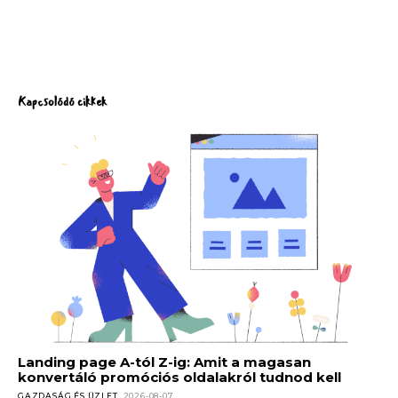
Kapcsolódó cikkek
Landing page A-tól Z-ig: Amit a magasan
konvertáló promóciós oldalakról tudnod kell
GAZDASÁG ÉS ÜZLET
2026-08-07