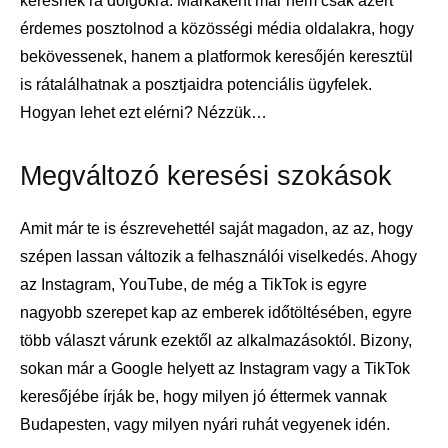
keresnek rá dolgokra. Márkaként már nem csak azért
érdemes posztolnod a közösségi média oldalakra, hogy
bekövessenek, hanem a platformok keresőjén keresztül
is rátalálhatnak a posztjaidra potenciális ügyfelek.
Hogyan lehet ezt elérni? Nézzük…
Megváltozó keresési szokások
Amit már te is észrevehettél saját magadon, az az, hogy
szépen lassan változik a felhasználói viselkedés. Ahogy
az Instagram, YouTube, de még a TikTok is egyre
nagyobb szerepet kap az emberek időtöltésében, egyre
több választ várunk ezektől az alkalmazásoktól. Bizony,
sokan már a Google helyett az Instagram vagy a TikTok
keresőjébe írják be, hogy milyen jó éttermek vannak
Budapesten, vagy milyen nyári ruhát vegyenek idén.