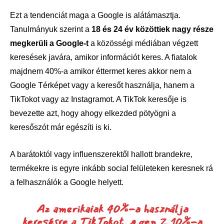
Ezt a tendenciát maga a Google is alátámasztja.
Tanulmányuk szerint a
18 és 24 év közöttiek nagy része
megkerüli a Google-t
a közösségi médiában végzett
keresések javára, amikor információt keres. A fiatalok
majdnem 40%-a amikor éttermet keres akkor nem a
Google Térképet vagy a keresőt használja, hanem a
TikTokot vagy az Instagramot. A TikTok keresője is
bevezette azt, hogy ahogy elkezded pötyögni a
keresőszót már egészíti is ki.
A barátoktól vagy influenszerektől hallott brandekre,
termékekre is egyre inkább social felületeken keresnek rá
a felhasználók a Google helyett.
Az amerikaiak 40%-a használja
keresésre a TikTokot, a gen Z 10%-a