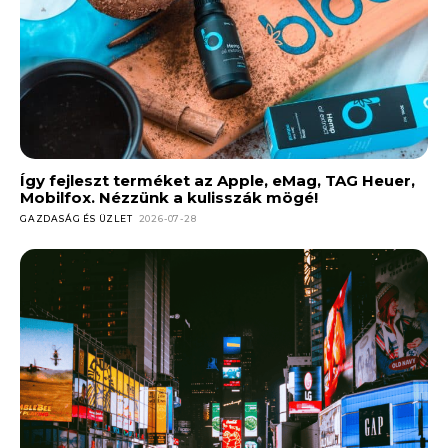
Így fejleszt terméket az Apple, eMag, TAG Heuer,
Mobilfox. Nézzünk a kulisszák mögé!
GAZDASÁG ÉS ÜZLET
2026-07-28