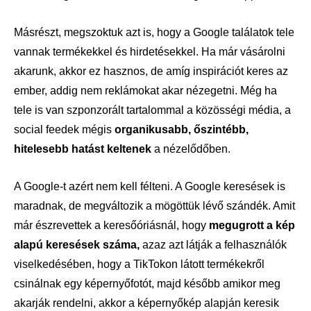
Másrészt, megszoktuk azt is, hogy a Google találatok tele
vannak termékekkel és hirdetésekkel. Ha már vásárolni
akarunk, akkor ez hasznos, de amíg inspirációt keres az
ember, addig nem reklámokat akar nézegetni. Még ha
tele is van szponzorált tartalommal a közösségi média, a
social feedek mégis
organikusabb, őszintébb,
hitelesebb hatást keltenek
a nézelődőben.
A Google-t azért nem kell félteni. A Google keresések is
maradnak, de megváltozik a mögöttük lévő szándék. Amit
már észrevettek a keresőóriásnál, hogy
megugrott a kép
alapú keresések száma,
azaz azt látják a felhasználók
viselkedésében, hogy a TikTokon látott termékekről
csinálnak egy képernyőfotót, majd később amikor meg
akarják rendelni, akkor a képernyőkép alapján keresik