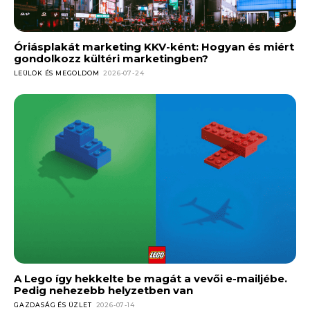
Óriásplakát marketing KKV-ként: Hogyan és miért
gondolkozz kültéri marketingben?
LEÜLÖK ÉS MEGOLDOM
2026-07-24
A Lego így hekkelte be magát a vevői e-mailjébe.
Pedig nehezebb helyzetben van
GAZDASÁG ÉS ÜZLET
2026-07-14