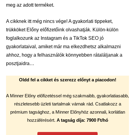
meg az adott terméket.
A cikknek itt még nincs vége! A gyakorlati tippeket,
trükköket Előny előfizetőink olvashatják. Külön-külön
foglalkozunk az Instagram és a TikTok SEO jó
gyakorlataival, amiket már ma elkezdhetsz alkalmazni
ahhoz, hogy a felhasználók könnyebben rátaláljanak a
posztjaidra…
Oldd fel a cikket és szerezz előnyt a piacodon!
A Minner Előny előfizetéssel még szakmaibb, gyakorlatiasabb,
részletesebb üzleti tartalmak várnak rád. Csatlakozz a
prémium tagsághoz, a Minner Előnyhöz azonnali, korlátlan
hozzáférésért.
A tagság díja: 7900 Ft/hó