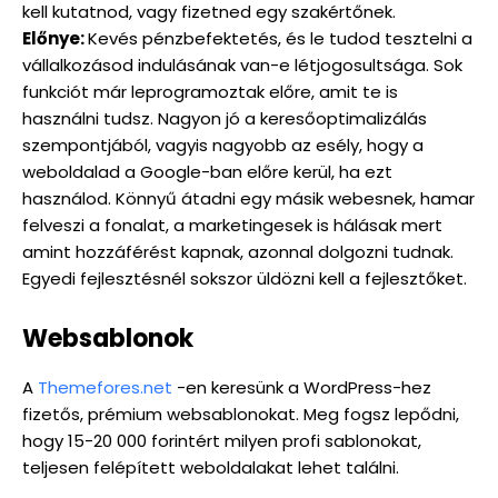
kell kutatnod, vagy fizetned egy szakértőnek.
Előnye:
Kevés pénzbefektetés, és le tudod tesztelni a
vállalkozásod indulásának van-e létjogosultsága. Sok
funkciót már leprogramoztak előre, amit te is
használni tudsz. Nagyon jó a keresőoptimalizálás
szempontjából, vagyis nagyobb az esély, hogy a
weboldalad a Google-ban előre kerül, ha ezt
használod. Könnyű átadni egy másik webesnek, hamar
felveszi a fonalat, a marketingesek is hálásak mert
amint hozzáférést kapnak, azonnal dolgozni tudnak.
Egyedi fejlesztésnél sokszor üldözni kell a fejlesztőket.
Websablonok
A
Themefores.net
-en keresünk a WordPress-hez
fizetős, prémium websablonokat. Meg fogsz lepődni,
hogy 15-20 000 forintért milyen profi sablonokat,
teljesen felépített weboldalakat lehet találni.