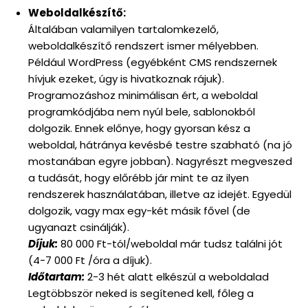
Weboldalkészítő:
Általában valamilyen tartalomkezelő,
weboldalkészítő rendszert ismer mélyebben.
Például WordPress (egyébként CMS rendszernek
hívjuk ezeket, úgy is hivatkoznak rájuk).
Programozáshoz minimálisan ért, a weboldal
programkódjába nem nyúl bele, sablonokból
dolgozik. Ennek előnye, hogy gyorsan kész a
weboldal, hátránya kevésbé testre szabható (na jó
mostanában egyre jobban). Nagyrészt megveszed
a tudását, hogy előrébb jár mint te az ilyen
rendszerek használatában, illetve az idejét. Egyedül
dolgozik, vagy max egy-két másik fővel (de
ugyanazt csinálják).
Díjuk:
80 000 Ft-tól/weboldal már tudsz találni jót
(4-7 000 Ft /óra a díjuk).
Időtartam:
2-3 hét alatt elkészül a weboldalad
Legtöbbször neked is segítened kell, főleg a