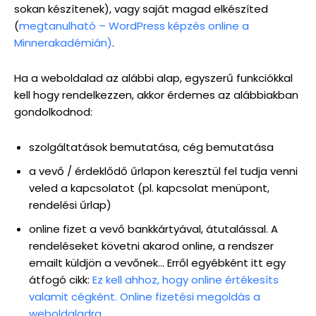
sokan készítenek), vagy saját magad elkészíted
(
megtanulható – WordPress képzés online a
Minnerakadémián)
.
Ha a weboldalad az alábbi alap, egyszerű funkciókkal
kell hogy rendelkezzen, akkor érdemes az alábbiakban
gondolkodnod:
szolgáltatások bemutatása, cég bemutatása
a vevő / érdeklődő űrlapon keresztül fel tudja venni
veled a kapcsolatot (pl. kapcsolat menüpont,
rendelési űrlap)
online fizet a vevő bankkártyával, átutalással. A
rendeléseket követni akarod online, a rendszer
emailt küldjön a vevőnek… Erről egyébként itt egy
átfogó cikk:
Ez kell ahhoz, hogy online értékesíts
valamit cégként. Online fizetési megoldás a
weboldaladra