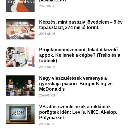
2026-08-05
Képzés, mint passzív jövedelem – 9 év
tapasztalat, 274 millió forint...
2026-08-03
Projektmenedzsment, feladat kezelő
appok. Kellenek a cégbe? (Trello és a
többiek)
2026-08-03
Nagy visszatérések versenye a
gyorskaja piacon: Burger King vs.
McDonald’s
2026-07-31
VB-after szemle, ezek a reklámok
pörögtek idén: Levi’s, NIKE, AI-slop,
Polymarket
2026-07-30