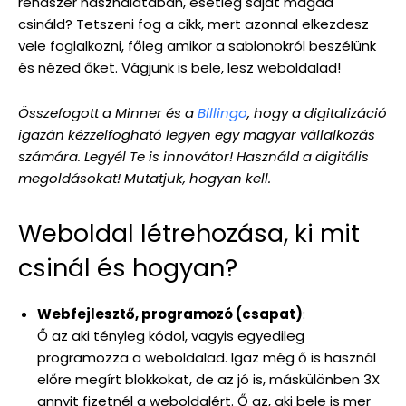
rendszer használatában, esetleg saját magad
csináld? Tetszeni fog a cikk, mert azonnal elkezdesz
vele foglalkozni, főleg amikor a sablonokról beszélünk
és nézed őket. Vágjunk is bele, lesz weboldalad!
Összefogott a Minner és a
Billingo
, hogy a digitalizáció
igazán kézzelfogható legyen egy magyar vállalkozás
számára. Legyél Te is innovátor! Használd a digitális
megoldásokat! Mutatjuk, hogyan kell.
Weboldal létrehozása, ki mit
csinál és hogyan?
Webfejlesztő, programozó (csapat)
:
Ő az aki tényleg kódol, vagyis egyedileg
programozza a weboldalad. Igaz még ő is használ
előre megírt blokkokat, de az jó is, máskülönben 3X
annyit fizetnél a weboldalért. Ő az, aki bele is mer