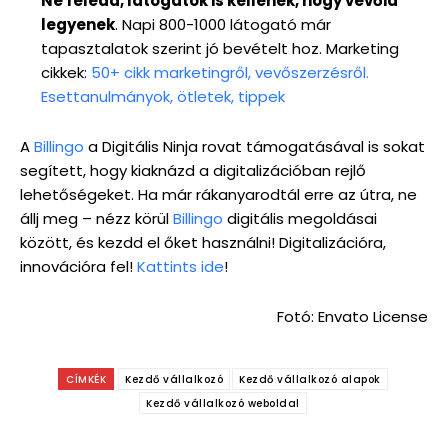
Ne feledd, látogatók is kellenek, hogy vevőid
legyenek
. Napi 800-1000 látogató már
tapasztalatok szerint jó bevételt hoz. Marketing
cikkek:
50+ cikk marketingről, vevőszerzésről.
Esettanulmányok, ötletek, tippek
A
Billingo
a Digitális Ninja rovat támogatásával is sokat
segített, hogy kiaknázd a digitalizációban rejlő
lehetőségeket. Ha már rákanyarodtál erre az útra, ne
állj meg – nézz körül
Billingo
digitális megoldásai
között, és kezdd el őket használni! Digitalizációra,
innovációra fel!
Kattints ide
!
Fotó: Envato License
CÍMKÉK
Kezdő vállalkozó
Kezdő vállalkozó alapok
Kezdő vállalkozó weboldal