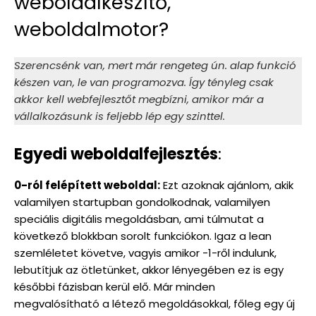
weboldalkészítő,
weboldalmotor?
Szerencsénk van, mert már rengeteg ún. alap funkció
készen van, le van programozva. Így tényleg csak
akkor kell webfejlesztőt megbízni, amikor már a
vállalkozásunk is feljebb lép egy szinttel.
Egyedi weboldalfejlesztés
:
0-ról felépített weboldal:
Ezt azoknak ajánlom, akik
valamilyen startupban gondolkodnak, valamilyen
speciális digitális megoldásban, ami túlmutat a
következő blokkban sorolt funkciókon. Igaz a lean
szemléletet követve, vagyis amikor -1-ről indulunk,
lebutítjuk az ötletünket, akkor lényegében ez is egy
későbbi fázisban kerül elő. Már minden
megvalósítható a létező megoldásokkal, főleg egy új