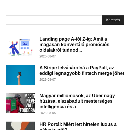
Keresés
Landing page A-tól Z-ig: Amit a
magasan konvertáló promóciós
oldalakról tudnod...
2026-08-07
A Stripe felvásárolná a PayPalt, az
eddigi legnagyobb fintech merge jöhet
2026-08-07
Magyar milliomosok, az Uber nagy
húzása, elszabadult mesterséges
intelligencia és a...
2026-08-05
HR Portál: Miért lett hirtelen luxus a
pályakezdő?