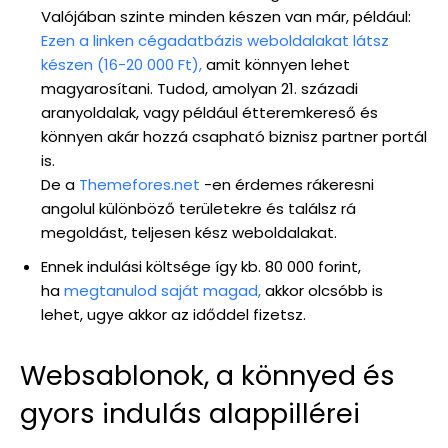
Valójában szinte minden készen van már, például:
Ezen a linken cégadatbázis weboldalakat látsz
készen (16-20 000 Ft),
amit könnyen lehet
magyarosítani. Tudod, amolyan 21. századi
aranyoldalak, vagy például étteremkereső és
könnyen akár hozzá csapható biznisz partner portál
is.
De a
Themefores.net
-en érdemes rákeresni
angolul különböző területekre és találsz rá
megoldást, teljesen kész weboldalakat.
Ennek indulási költsége így kb. 80 000 forint,
ha
megtanulod saját magad,
akkor olcsóbb is
lehet, ugye akkor az időddel fizetsz.
Websablonok, a könnyed és
gyors indulás alappillérei