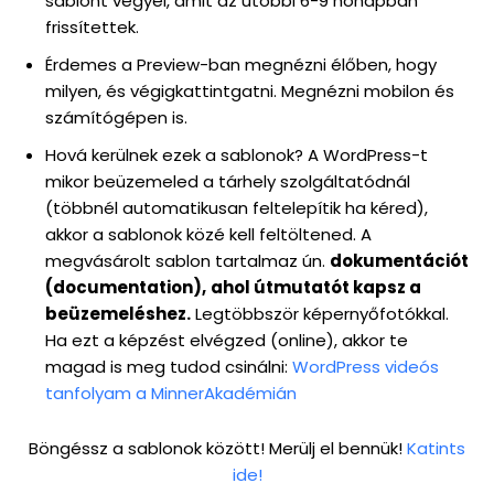
sablont vegyél, amit az utóbbi 6-9 hónapban
frissítettek.
Érdemes a Preview-ban megnézni élőben, hogy
milyen, és végigkattintgatni. Megnézni mobilon és
számítógépen is.
Hová kerülnek ezek a sablonok? A WordPress-t
mikor beüzemeled a tárhely szolgáltatódnál
(többnél automatikusan feltelepítik ha kéred),
akkor a sablonok közé kell feltöltened. A
megvásárolt sablon tartalmaz ún.
dokumentációt
(documentation),
ahol útmutatót kapsz a
beüzemeléshez.
Legtöbbször képernyőfotókkal.
Ha ezt a képzést elvégzed (online), akkor te
magad is meg tudod csinálni:
WordPress videós
tanfolyam a MinnerAkadémián
Böngéssz a sablonok között! Merülj el bennük!
Katints
ide!