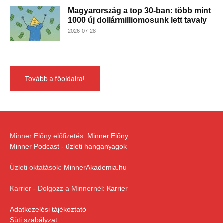
Magyarország a top 30-ban: több mint
1000 új dollármilliomosunk lett tavaly
2026-07-28
Tovább a főoldalra!
Minner Előny előfizetés:
Minner Előny
Minner Podcast - üzleti hanganyagok
Üzleti oktatások:
MinnerAkademia.hu
Karrier - Dolgozz a Minnernél:
Karrier
Adatkezelési tájékoztató
Süti szabályzat