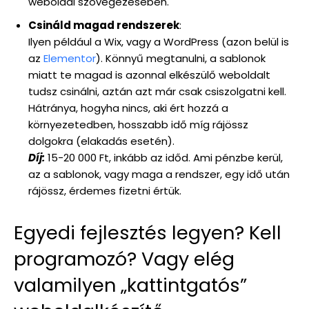
weboldal szövegezésében.
Csináld magad rendszerek
:
Ilyen például a Wix, vagy a WordPress (azon belül is
az
Elementor
). Könnyű megtanulni, a sablonok
miatt te magad is azonnal elkészülő weboldalt
tudsz csinálni, aztán azt már csak csiszolgatni kell.
Hátránya, hogyha nincs, aki ért hozzá a
környezetedben, hosszabb idő míg rájössz
dolgokra (elakadás esetén).
Díj:
15-20 000 Ft, inkább az időd. Ami pénzbe kerül,
az a sablonok, vagy maga a rendszer, egy idő után
rájössz, érdemes fizetni értük.
Egyedi fejlesztés legyen? Kell
programozó? Vagy elég
valamilyen „kattintgatós”