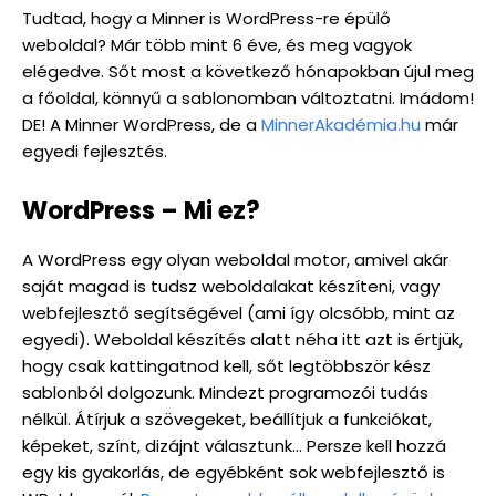
Tudtad, hogy a Minner is WordPress-re épülő
weboldal? Már több mint 6 éve, és meg vagyok
elégedve. Sőt most a következő hónapokban újul meg
a főoldal, könnyű a sablonomban változtatni. Imádom!
DE! A Minner WordPress, de a
MinnerAkadémia.hu
már
egyedi fejlesztés.
WordPress – Mi ez?
A WordPress egy olyan weboldal motor, amivel akár
saját magad is tudsz weboldalakat készíteni, vagy
webfejlesztő segítségével (ami így olcsóbb, mint az
egyedi). Weboldal készítés alatt néha itt azt is értjük,
hogy csak kattingatnod kell, sőt legtöbbször kész
sablonból dolgozunk. Mindezt programozói tudás
nélkül. Átírjuk a szövegeket, beállítjuk a funkciókat,
képeket, színt, dizájnt választunk… Persze kell hozzá
egy kis gyakorlás, de egyébként sok webfejlesztő is