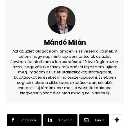
Mándó Milán
Azt az üzleti blogot írom, amit én is szívesen olvasnék. A
célom, hogy nap mint nap benntartsalak az üzleti
flowban, fenntartsam a lelkesedésed! 10 éve foglalkozom
azzal, hogy vállalkozások működését fejlesztem, újítom
meg. Imádom az üzleti statisztikákat, stratégiákat,
kutatásokat és ezeket mind összekapcsolni. És ebben
segítek neked a cikkekben, oktatásokban, sőt akár
chaten is! Új témám lesz most a work-life balance,
kiegyensúlyozott élet. Mert mindig kell valami új!
Facebook
Linkedin
Email