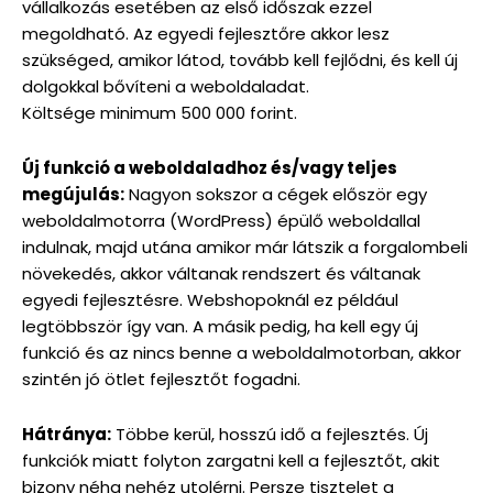
vállalkozás esetében az első időszak ezzel
megoldható. Az egyedi fejlesztőre akkor lesz
szükséged, amikor látod, tovább kell fejlődni, és kell új
dolgokkal bővíteni a weboldaladat.
Költsége minimum 500 000 forint.
Új funkció a weboldaladhoz és/vagy teljes
megújulás:
Nagyon sokszor a cégek először egy
weboldalmotorra (WordPress) épülő weboldallal
indulnak, majd utána amikor már látszik a forgalombeli
növekedés, akkor váltanak rendszert és váltanak
egyedi fejlesztésre. Webshopoknál ez például
legtöbbször így van. A másik pedig, ha kell egy új
funkció és az nincs benne a weboldalmotorban, akkor
szintén jó ötlet fejlesztőt fogadni.
Hátránya:
Többe kerül, hosszú idő a fejlesztés. Új
funkciók miatt folyton zargatni kell a fejlesztőt, akit
bizony néha nehéz utolérni. Persze tisztelet a