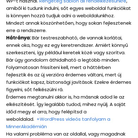
WP-t használ.
Rengeteg sablon áll rendelkezésünkre
,
amiből ki tudunk indulni, sőt egyes weboldal funkciókat
is könnyen hozzá tudjuk adni a weboldalunkhoz.
Mindezt annak köszönhetően, hogy sokan fejlesztenek
erre a rendszerre.
Hátránya:
Bár testreszabható, de vannak korlátai,
ennek oka, hogy ez egy keretrendszer. Amiért könnyű
szerkeszteni, így például keretek közé vagy szorítva.
Bár úgy gondolom áthidalható a legtöbb minden.
Folyamatosan frissíteni kell, mert a háttérben
fejlesztik és az új verzióra érdemes váltani, mert új
funkciókat kapsz, biztonsági javítások. Ezekre érdemes
figyelni, sőt felkészülni rá.
Érdemes megtanulni akkor is, ha másnak adod le az
elkészítését. Így legalább tudod, mihez nyúlj. A saját
időd megy el arra, hogy felépítsd a
weboldalad.
+WordPress videós tanfolyam a
MinnerAkadémián
Ha valami probléma van az oldallal, vagy magadnak