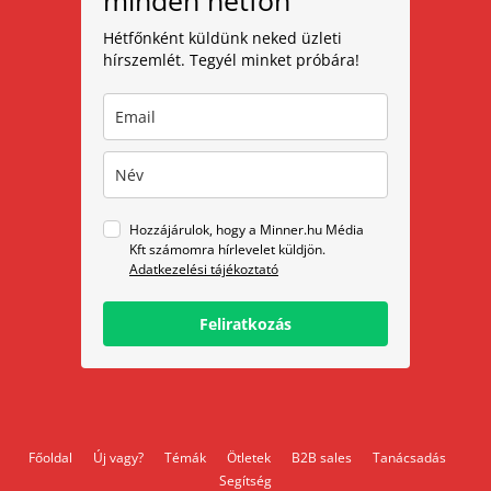
Hétfőnként küldünk neked üzleti
hírszemlét. Tegyél minket próbára!
Hozzájárulok, hogy a Minner.hu Média
Kft számomra hírlevelet küldjön.
Adatkezelési tájékoztató
Feliratkozás
Főoldal
Új vagy?
Témák
Ötletek
B2B sales
Tanácsadás
Segítség