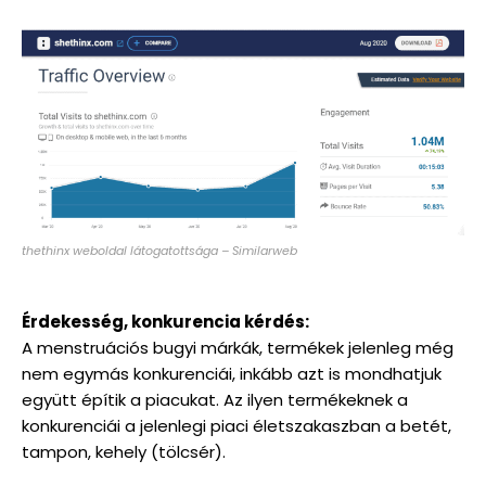
thethinx weboldal látogatottsága – Similarweb
Érdekesség, konkurencia kérdés:
A menstruációs bugyi márkák, termékek jelenleg még
nem egymás konkurenciái, inkább azt is mondhatjuk
együtt építik a piacukat. Az ilyen termékeknek a
konkurenciái a jelenlegi piaci életszakaszban a betét,
tampon, kehely (tölcsér).