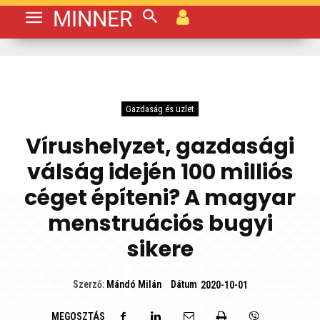
MINNER
Gazdaság és üzlet
Vírushelyzet, gazdasági
válság idején 100 milliós
céget építeni? A magyar
menstruációs bugyi
sikere
Dátum
Szerző:
Mándó Milán
2020-10-01
MEGOSZTÁS