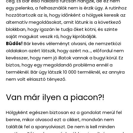
cég. És bár első hallásra furcsán hangzik, de ez nem
egy pelenka, a felhasználók nem is érzik úgy. A rutinhoz
hozzátartozik az is, hogy időnként a hölgyek keresik az
alternatív megoldásokat, amit látunk is a következő
blokkban, hogy igazán le tudja őket kötni, és szinte
saját magukat veszik rá, hogy kipróbálják.
Büdös!
Bár kevés véleményt olvasni, de nemzetközi
oldalakon azért látszik, hogy azért na…, előfordul nem
kevésszer, hogy nem jó illatok vannak a bugyi körül. Ez
biztos, hogy egy megoldandó probléma ennél a
terméknél. Bár úgy látszik 10 000 terméknél, ez annyira
nem volt elriasztó tényező.
Van már ilyen a piacon?!
Hölgyként egészen biztosan ez a gondolat merül fel
benne, mikor olvasod ezt a cikket, mondván nem
találták fel a spanyolviaszt. De nem is kell minden