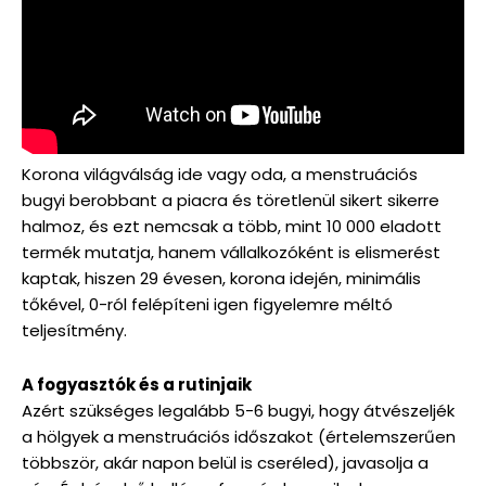
Korona világválság ide vagy oda, a menstruációs
bugyi berobbant a piacra és töretlenül sikert sikerre
halmoz, és ezt nemcsak a több, mint 10 000 eladott
termék mutatja, hanem vállalkozóként is elismerést
kaptak, hiszen 29 évesen, korona idején, minimális
tőkével, 0-ról felépíteni igen figyelemre méltó
teljesítmény.
A fogyasztók és a rutinjaik
Azért szükséges legalább 5-6 bugyi, hogy átvészeljék
a hölgyek a menstruációs időszakot (értelemszerűen
többször, akár napon belül is cseréled), javasolja a