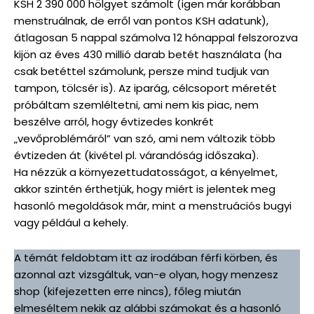
KSH 2 390 000 hölgyet számolt (igen már korábban
menstruálnak, de erről van pontos KSH adatunk),
átlagosan 5 nappal számolva 12 hónappal felszorozva
kijön az éves 430 millió darab betét használata (ha
csak betéttel számolunk, persze mind tudjuk van
tampon, tölcsér is). Az iparág, célcsoport méretét
próbáltam szemléltetni, ami nem kis piac, nem
beszélve arról, hogy évtizedes konkrét
„vevőproblémáról” van szó, ami nem változik több
évtizeden át (kivétel pl. várandóság időszaka).
Ha nézzük a környezettudatosságot, a kényelmet,
akkor szintén érthetjük, hogy miért is jelentek meg
hasonló megoldások már, mint a menstruációs bugyi
vagy például a kehely.
A témát feldobtam itt az irodában férfi körben, és
azonnal azt vizsgáltuk, van-e olyan, hogy menzesz
shop (kifejezetten erre nincs), főleg miután
elmeséltem nekik az alábbi számokat és a hasonló