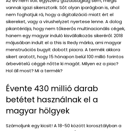
Az év nem volt egyszerű gazdaságilag sem, mégis
vannak igazi sikersztorik. Sőt olyan iparágban is, ahol
nem foghatjuk rá, hogy a digitalizáció miatt ért el
sikereket, vagy a vírushelyzet nyertese lenne. A dolog
pikantériája, hogy nem tőkeerős multinacionális cégek,
hanem egy magyar induló kisvállalkozás sikeréről. 2018
májusában indult el a this is Redy márka, ami magyar
menstruációs bugyit dobott piacra. A termék akkora
sikert aratott, hogy 15 hónapon belül 100 millió forintos
árbevételű céggé nőtte ki magát. Milyen ez a piac?
Hol áll most? Mi a termék?
Évente 430 millió darab
betétet használnak el a
magyar hölgyek
Számoljunk egy kicsit! A 18-50 között korosztályban a