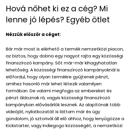
Hová nőhet ki ez a cég? Mi
lenne jó lépés? Egyéb ötlet
Nézzük először a céget:
Bár már most is elérhető a termék nemzetközi piacon,
az biztos, hogy dobna egy nagyot rajta egy közösségi
finanszírozó kampány. Sőt már-már kihagyhatatlan
lehetőség. A közösségi finanszírozó kampányoknál is
előfordul, hogy olyan termékre gyűjtenek pénzt,
amihez hasonló már lehet létezik valamilyen
formában. De valami megfogja az embereket és
pénzt áldoznak rá, vagyis közösségi finanszírozó
kampányban elővásárlók lesznek. Az alapítónak több
videóját, nyilatkozatát is láttam már és úgy
gondolom, jó sztorivál áll elő ahhoz, hogy lenyűgözze a
Kickstarter, vagy Indiegogo közösségét, a nemzetközi