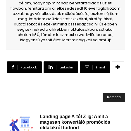
célom, hogy nap mint nap benntartsalak az üzleti
flowban, fenntartsam a lelkesedésed! 10 éve foglalkozom
azzal, hogy vállalkozások működését fejlesztem, újítom
meg. Imádom az üzleti statisztikákat, stratégiákat,
kutatásokat és ezeket mind összekapcsolni. És ebben
segítek neked a cikkekben, oktatásokban, sőt akár
chaten is! Új témám lesz most a work-life balance,
kiegyensúlyozott élet. Mert mindig kell valami új!
Facebook
Linkedin
Email
Keresés
Landing page A-tól Z-ig: Amit a
magasan konvertáló promóciós
oldalakról tudnod...