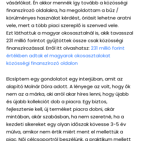
vásárlókat. Én akkor mennék így tovább a közösségi
finanszírozó oldalakra, ha megoldottam a bűz /
körülményes használat kérdést, óriásit lehetne aratni
vele, mert a több piaci szereplő is szenved vele.
Ezt láthattuk a magyar okosasztalnál is, akik tavasszal
231 millió forintot gyűjtöttek össze csak közösségi
finanszírozással. Erről itt olvashatsz:
231 millió forint
értékben adtak el magyarok okosasztalokat
közösségi finanszírozó oldalon
Elcsíptem egy gondolatot egy interjúban, amit az
alapító Molnár Dóra adott. A lényege az volt, hogy ők
nem az a márka, aki arról akar híres lenni, hogy újabb
és újabb kollekciót dob a piacra. Egy biztos,
fejlesztenie kell, új terméket piacra dobni, akár
mintában, akár szabásban, ha nem szeretné, ha a
kezdeti sikereket egy olyan időszak kövesse 3-5 év
múlva, amikor nem értik miért ment el mellettük a
piac. Női célcsoportról beszélünk, a praktikum mellett