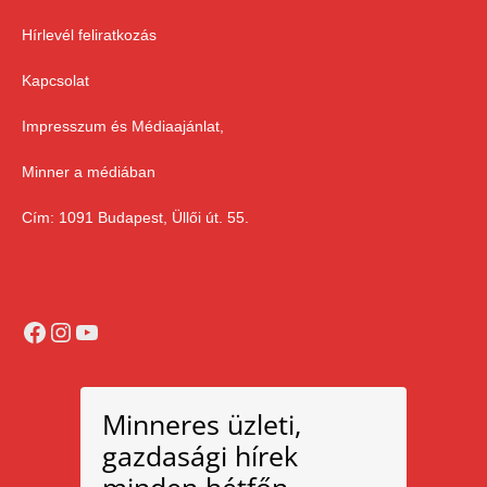
Hírlevél feliratkozás
Kapcsolat
Impresszum és Médiaajánlat,
Minner a médiában
Cím: 1091 Budapest, Üllői út. 55.
Facebook
Instagram
YouTube
Minneres üzleti,
gazdasági hírek
minden hétfőn