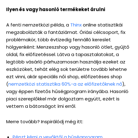
Ilyen és vagy hasonló termékeket árulni
A fenti nemzetközi példa, a
Thinx
online statisztikái
megzabolázták a fantáziámat. Óriási célcsoport, fix
problémakör, több évtizedig fennálló kereslet
hölgyenként: Menzeszshop vagy hasonló ötlet, gyűjtő
oldal, fix előfizetéssel. Látva a tapasztalatokat, a
legtöbb vásárló párhuzamosan használja ezeket az
eszközöket, tehát elég sok területre tovább lehetne
ezt vinni, akár speciális női shop, előfizetéses shop
(
nemzetközi statisztika 60%-a az előfizetőknek nő
),
vagy éppen fizetős hűségprogram irányába. Hasonló
piaci szereplőkkel már dolgoztam együtt, ezért is
vettem a bátorságot írni erről.
Merre tovább? Inspirálódj még itt:
Pénzt kérni a vevőktől a hűségprogram