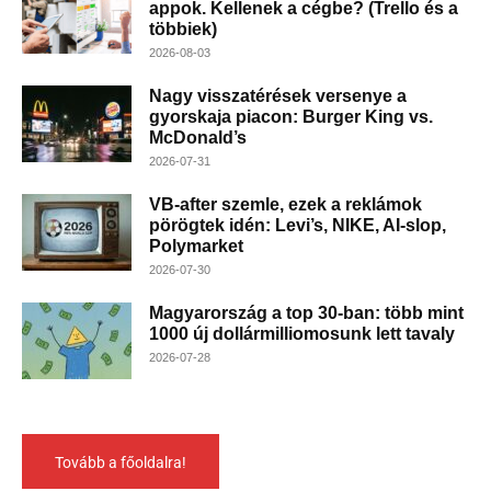
appok. Kellenek a cégbe? (Trello és a
többiek)
2026-08-03
Nagy visszatérések versenye a
gyorskaja piacon: Burger King vs.
McDonald’s
2026-07-31
VB-after szemle, ezek a reklámok
pörögtek idén: Levi’s, NIKE, AI-slop,
Polymarket
2026-07-30
Magyarország a top 30-ban: több mint
1000 új dollármilliomosunk lett tavaly
2026-07-28
Tovább a főoldalra!