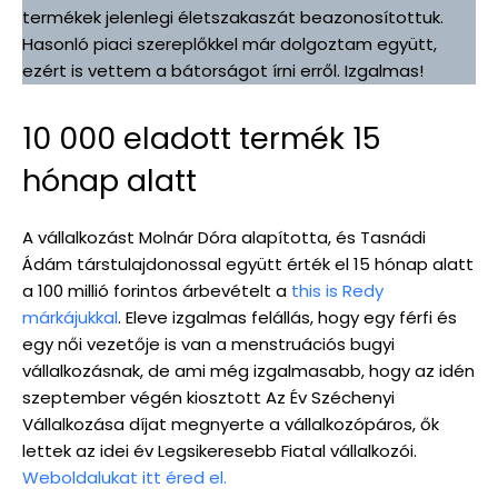
termékek jelenlegi életszakaszát beazonosítottuk.
Hasonló piaci szereplőkkel már dolgoztam együtt,
ezért is vettem a bátorságot írni erről. Izgalmas!
10 000 eladott termék 15
hónap alatt
A vállalkozást Molnár Dóra alapította, és Tasnádi
Ádám társtulajdonossal együtt érték el 15 hónap alatt
a 100 millió forintos árbevételt a
this is Redy
márkájukkal
. Eleve izgalmas felállás, hogy egy férfi és
egy női vezetője is van a menstruációs bugyi
vállalkozásnak, de ami még izgalmasabb, hogy az idén
szeptember végén kiosztott Az Év Széchenyi
Vállalkozása díjat megnyerte a vállalkozópáros, ők
lettek az idei év Legsikeresebb Fiatal vállalkozói.
Weboldalukat itt éred el.