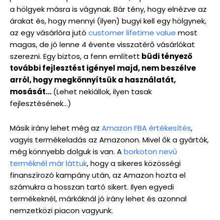
a hölgyek másra is vágynak. Bár tény, hogy elnézve az
árakat és, hogy mennyi (ilyen) bugyi kell egy hölgynek,
az egy vásárlóra jutó
customer lifetime value
most
magas, de jó lenne 4 évente visszatérő vásárlókat
szerezni. Egy biztos, a fenn említett
büdi tényező
további fejlesztést igényel majd, nem beszélve
arról, hogy megkönnyítsük a használatát,
mosását…
(Lehet nekiállok, ilyen tasak
fejlesztésének…)
Másik irány lehet még az
Amazon FBA értékesítés
,
vagyis termékeladás az Amazonon. Mivel ők a gyártók,
még könnyebb dolguk is van. A
borkoton nevű
terméknél már láttuk
, hogy a sikeres közösségi
finanszírozó kampány után, az Amazon hozta el
számukra a hosszan tartó sikert. Ilyen egyedi
termékeknél, márkáknál jó irány lehet és azonnal
nemzetközi piacon vagyunk.