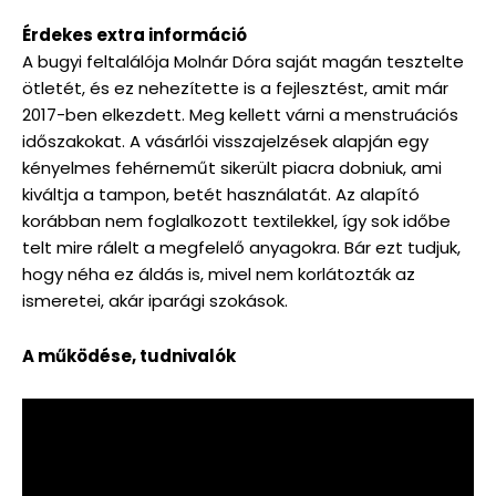
Érdekes extra információ
A bugyi feltalálója Molnár Dóra saját magán tesztelte
ötletét, és ez nehezítette is a fejlesztést, amit már
2017-ben elkezdett. Meg kellett várni a menstruációs
időszakokat. A vásárlói visszajelzések alapján egy
kényelmes fehérneműt sikerült piacra dobniuk, ami
kiváltja a tampon, betét használatát. Az alapító
korábban nem foglalkozott textilekkel, így sok időbe
telt mire rálelt a megfelelő anyagokra. Bár ezt tudjuk,
hogy néha ez áldás is, mivel nem korlátozták az
ismeretei, akár iparági szokások.
A működése, tudnivalók