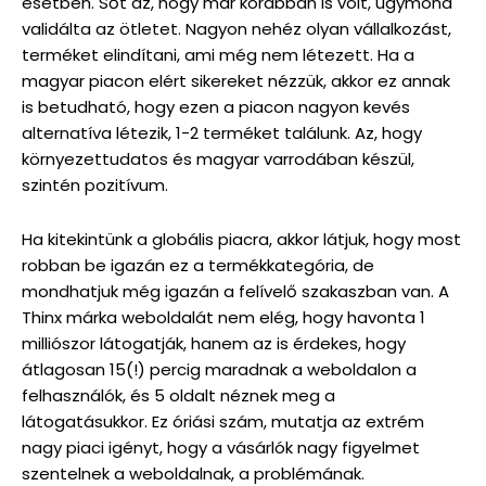
esetben. Sőt az, hogy már korábban is volt, úgymond
validálta az ötletet. Nagyon nehéz olyan vállalkozást,
terméket elindítani, ami még nem létezett. Ha a
magyar piacon elért sikereket nézzük, akkor ez annak
is betudható, hogy ezen a piacon nagyon kevés
alternatíva létezik, 1-2 terméket találunk. Az, hogy
környezettudatos és magyar varrodában készül,
szintén pozitívum.
Ha kitekintünk a globális piacra, akkor látjuk, hogy most
robban be igazán ez a termékkategória, de
mondhatjuk még igazán a felívelő szakaszban van. A
Thinx márka weboldalát nem elég, hogy havonta 1
milliószor látogatják, hanem az is érdekes, hogy
átlagosan 15(!) percig maradnak a weboldalon a
felhasználók, és 5 oldalt néznek meg a
látogatásukkor. Ez óriási szám, mutatja az extrém
nagy piaci igényt, hogy a vásárlók nagy figyelmet
szentelnek a weboldalnak, a problémának.