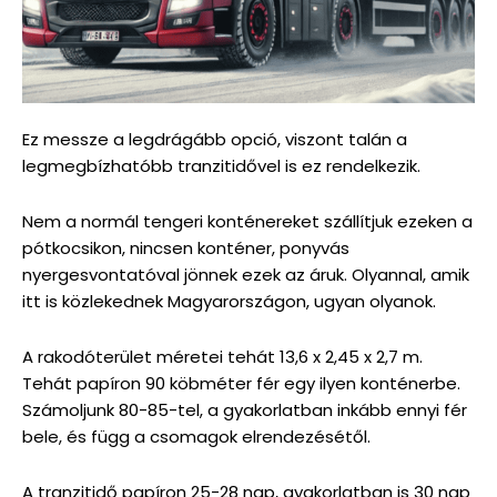
Ez messze a legdrágább opció, viszont talán a
legmegbízhatóbb tranzitidővel is ez rendelkezik.
Nem a normál tengeri konténereket szállítjuk ezeken a
pótkocsikon, nincsen konténer, ponyvás
nyergesvontatóval jönnek ezek az áruk. Olyannal, amik
itt is közlekednek Magyarországon, ugyan olyanok.
A rakodóterület méretei tehát 13,6 x 2,45 x 2,7 m.
Tehát papíron 90 köbméter fér egy ilyen konténerbe.
Számoljunk 80-85-tel, a gyakorlatban inkább ennyi fér
bele, és függ a csomagok elrendezésétől.
A tranzitidő papíron 25-28 nap, gyakorlatban is 30 nap