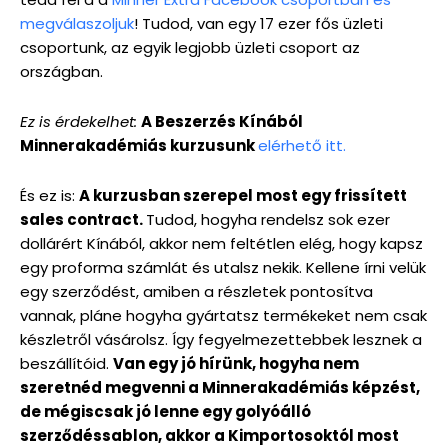
megválaszoljuk
! Tudod, van egy 17 ezer fős üzleti
csoportunk, az egyik legjobb üzleti csoport az
országban.
Ez is érdekelhet:
A Beszerzés Kínából
Minnerakadémiás kurzusunk
elérhető itt.
És ez is:
A kurzusban szerepel most egy frissített
sales contract.
Tudod, hogyha rendelsz sok ezer
dollárért Kínából, akkor nem feltétlen elég, hogy kapsz
egy proforma számlát és utalsz nekik. Kellene írni velük
egy szerződést, amiben a részletek pontosítva
vannak, pláne hogyha gyártatsz termékeket nem csak
készletről vásárolsz. Így fegyelmezettebbek lesznek a
beszállítóid.
Van egy jó hírünk, hogyha nem
szeretnéd megvenni a Minnerakadémiás képzést,
de mégiscsak jó lenne egy golyóálló
szerződéssablon, akkor a Kimportosoktól most