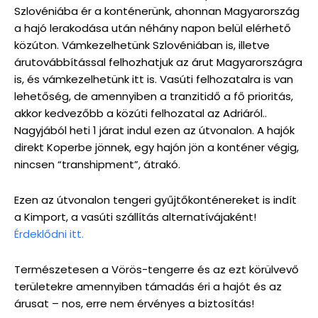
Szlovéniába ér a konténerünk, ahonnan Magyarország
a hajó lerakodása után néhány napon belül elérhető
közúton. Vámkezelhetünk Szlovéniában is, illetve
árutovábbítással felhozhatjuk az árut Magyarországra
is, és vámkezelhetünk itt is. Vasúti felhozatalra is van
lehetőség, de amennyiben a tranzitidő a fő prioritás,
akkor kedvezőbb a közúti felhozatal az Adriáról..
Nagyjából heti 1 járat indul ezen az útvonalon. A hajók
direkt Koperbe jönnek, egy hajón jön a konténer végig,
nincsen “transhipment”, átrakó.
Ezen az útvonalon tengeri gyűjtőkonténereket is indít
a Kimport, a vasúti szállítás alternatívájaként!
Érdeklődni itt.
Természetesen a Vörös-tengerre és az ezt körülvevő
területekre amennyiben támadás éri a hajót és az
árusat – nos, erre nem érvényes a biztosítás!