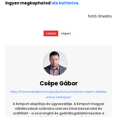
ingyen megkaphatod
ide kattintva.
fotó: Envato
CÍMKÉK
import
Csépe Gábor
https://minnerakademia.hu/products/course/kinai-import-alibaba-
online-tanfolyam
A Kimport alapítója és ügyvezetője. A Kimport magyar
vállalkozások számára szervez kínai beszerzést és
szállítást - a sourcingtól és gyárlátogatástól kezdve a