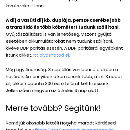
körül szokott lenni.
A díj a vasúti díj kb. duplája, persze cserébe jobb
a tranzitidő és több köbmétert tudunk szállítani.
Gyűjtőszállításra is van lehetőség, viszont gyűjtő
esetében akkumulátorokat nem tudunk szállítani,
kivéve DDP paritás esetén. A DDP paritásról egyébként
írtunk cikket,
itt olvashatod el.
Még egy finomság: 3 nap állás van benne a díjban a
határon. Amennyiben a kamionunk több, mint 3 napot
áll, akkor naponta 300 euró felárat kell fizessünk.
Jellemzően megvan az átkelés 3 nap alatt.
Merre tovább? Segítünk!
Reméljük okosabb lettél! Hogyha maradt kérdésed,
tedd fel a a
Minner Extra Facebook csoportban és