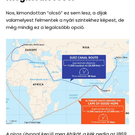
Nos, kimondottan “olcsó” ez sem lesz, a díjak
valamelyest felmentek a nyári szintekhez képest, de
még mindig ez a legolcsóbb opció.
A piros útvonal kerüli meg Afrikát, a kék pedig az 1869