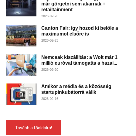
már görgetni sem akarnak +
retailtainment
2026-02-26
Canton Fair: így hozod ki belőle a
maximumot elsőre is
2026-02-23
Nemcsak kiszállítás: a Wolt már 1
millió euróval támogatta a hazai...
2026-02-20
Amikor a média és a közösség
startupinkubátorrá válik
2026-02-16
Tovább a főoldalra!