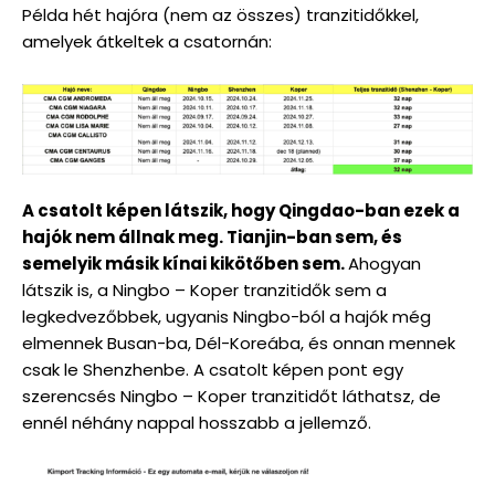
Példa hét hajóra (nem az összes) tranzitidőkkel,
amelyek átkeltek a csatornán:
A csatolt képen látszik, hogy Qingdao-ban ezek a
hajók nem állnak meg. Tianjin-ban sem, és
semelyik másik kínai kikötőben sem.
Ahogyan
látszik is, a Ningbo – Koper tranzitidők sem a
legkedvezőbbek, ugyanis Ningbo-ból a hajók még
elmennek Busan-ba, Dél-Koreába, és onnan mennek
csak le Shenzhenbe. A csatolt képen pont egy
szerencsés Ningbo – Koper tranzitidőt láthatsz, de
ennél néhány nappal hosszabb a jellemző.