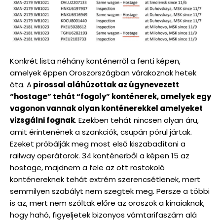
Konkrét lista néhány konténerről a fenti képen,
amelyek éppen Oroszországban várakoznak hetek
óta. A
pirossal aláhúzottak az úgynevezett
“hostage” tehát “fogoly” konténerek, amelyek egy
vagonon vannak olyan konténerekkel amelyeket
vizsgálni fognak
. Ezekben tehát nincsen olyan áru,
amit érintenének a szankciók, csupán pórul jártak.
Ezeket próbálják meg most első kiszabadítani a
railway operátorok. 34 konténerből a képen 15 az
hostage, majdnem a fele az ott rostokoló
konténereknek tehát extrém szerencsétlenek, mert
semmilyen szabályt nem szegtek meg. Persze a többi
is az, mert nem szóltak előre az oroszok a kínaiaknak,
hogy hahó, figyeljetek bizonyos vámtarifaszám alá