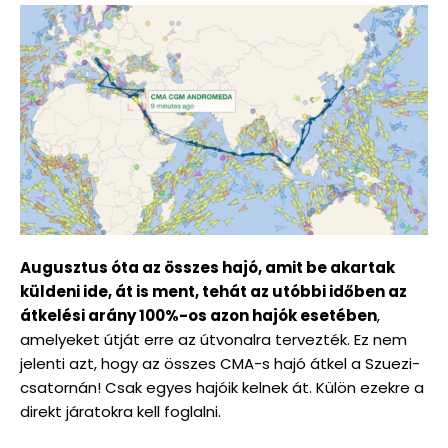
Augusztus óta az összes hajó, amit be akartak
küldeni ide, át is ment, tehát az utóbbi időben az
átkelési arány 100%-os azon hajók esetében
,
amelyeket útját erre az útvonalra tervezték. Ez nem
jelenti azt, hogy az összes CMA-s hajó átkel a Szuezi-
csatornán! Csak egyes hajóik kelnek át. Külön ezekre a
direkt járatokra kell foglalni.