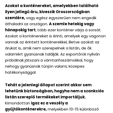
Azokat a konténereket, amelyekben található
ilyen jellegű áru, kiveszik Oroszországban
szemlére,
vagy egész egyszerűen nem engedik
áthaladni az országon.
A szemle hetekig vagy
hónapokig tart
, több ezer konténer várja a sorsát.
Azokat a konténereket is érinti, amelyek egy vagonon
vannak az érintett konténerekkel, illetve azokat az
árukat is, amik nem szerepelnek a listán, de ők
valamiért gyanúsnak találják. Az exportőrök nyilván
próbálnak játszani a vámtarifaszámokkal, hogy
nehogy gyanúsnak tűnjön valami, közepes
hatékonysággal.
Tehát a jelenlegi állapot szerint akkor sem
lehetünk biztonságban, hogyha nem a szankciós
listán szereplő termékeket importáljuk.
Kimondottan
igaz ez a veszély a
gyűjtőkonténerekre,
melyekben 10-15 különböző