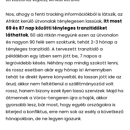
Nos, ahogy a fenti tracking információkból is látszik, az
Afrikát kerülő útvonalak ténylegesen lassúak,
itt most
69 és 87 nap közötti tényleges tranzitidőket
láthattok
, 60 alá ritkán megyünk ezen az útvonalon
és nagyon 90 felé sem szoktunk, tehát 2-3 hónap a
tényleges tranzitidő. A tervezett tranzitidő a
példákban egy ízben sem jött be, 7 napos a
legrövidebb késés. Néhány nap mindig szokott lenni,
és rossz esetben akár egy hónap is! Amennyiben
tehát te direkt ilyenre könyveltél, és lassan jött ide az
árud, akkor nem feltétlenül a szállítmányozód volt
rossz, hanem bizony ezek ilyen lassú szervizek. Majd ha
átmennek a Vörös-tengeren újra a hajók, akkor
gyorsabb lesz, bár most, hogy egyéb országokra is
kiterjed a konfliktus, erre nem sok az esély a következő
hónapokban, de ne legyen igazunk.