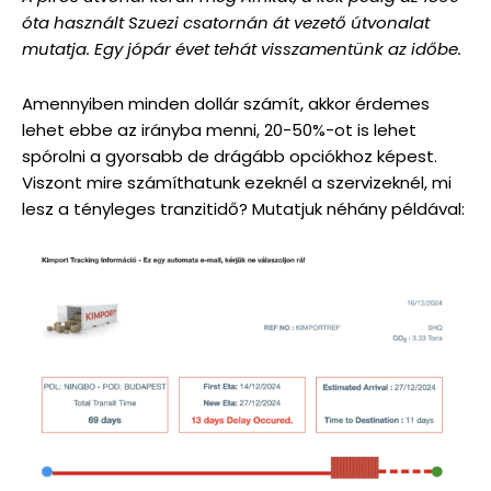
óta használt Szuezi csatornán át vezető útvonalat
mutatja. Egy jópár évet tehát visszamentünk az időbe.
Amennyiben minden dollár számít, akkor érdemes
lehet ebbe az irányba menni, 20-50%-ot is lehet
spórolni a gyorsabb de drágább opciókhoz képest.
Viszont mire számíthatunk ezeknél a szervizeknél, mi
lesz a tényleges tranzitidő? Mutatjuk néhány példával: