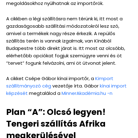
megoldásokhoz nyúlhatnak az importőrök.
A cikkben a légi szállításra nem térünk ki, itt most a
gazdaságosabb szállítási módozatokról lesz szó,
amivel a termékek nagy része érkezik. A repülős
szállítás terén is vannak izgalmak, van Kínából
Budapestre több direkt járat is. Itt most az olcsóbb,
elérhetőbb opciókat fogjuk szemügyre venni és öt
“tervet” fogunk felvázolni, ami öt útvonat jelent.
A cikket Csépe Gábor kínai importőr, a
Kimport
szállítmányozó cég
vezetője írta. Gábor
kínai import
képzését
megtalálod a
MinnerAkadémia.hu -n
Plan “A”: Olcsó legyen!
Tengeri szállítás Afrika
megkerülésével