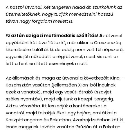
A Kaszpi útvonal. Két tengeren halad át, szurkolunk az
üzemeltetőknek, hogy tudják menedzselni hosszú
távon nagy forgalom mellett is.
E
z aztán az igazi multimodális szállítás! A
z útvonal
egyébként két éve “létezik”, már akkor is Oroszország
kikerülésére találták ki, de eddig nem volt túl népszerű,
ugyanis jól működött a régi útvonal, most viszont az
lett a fent említett események miatt.
Az állomások és maga az útvonal a következők: Kína –
Kazahsztán vasúton (jellemzően Xi’an-ból indulnak
ezek a vonatok), majd egy vasúti átrakó (szovjet
széles nyomtáv), majd eljutunk a Kaszpi-tengerig,
Aktau városába. Itt leszedjük a konténereket a
vonatról, majd felrakjuk őket egy hajóra, ami átkel a
Kaszpi-tengeren és Baku-ban, Azerbajdzsánban köt ki.
Innen megyünk tovább vasúton Grúzián át a Fekete-