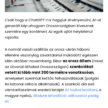
Csak hogy a ChatGPT-t is hagyjuk érvényesülni, AI-al
generált kép ahogyan Oroszországban kivesznek
szemlére egy konténert. Az egyik ajtót helytelenül
rajzolta
.
A normál vasúti szállítás az orosz-ukrán háború
ellenére viszonylag zavartalanul működött egészen
idén október-novemberig. Ekkor
az orosz állam
(mivel
az útvonal áthalad Oroszországon)
szankciókat
vetett ki több mint 300 termékre vonatkozóan
,
amelyeket szerintük kettős felhasználásúak (polgári
és katonai célra is alkalmasak). A szankció alá eső
vámtarifaszámok eredeti listáját
itt tudod letölteni
, a
magyar nyelvű,
általunk lefordított változatot pedig
itt.