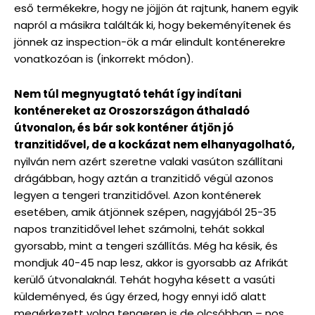
eső termékekre, hogy ne jöjjön át rajtunk, hanem egyik
napról a másikra találták ki, hogy bekeményítenek és
jönnek az inspection-ök a már elindult konténerekre
vonatkozóan is (inkorrekt módon).
Nem túl megnyugtató tehát így indítani
konténereket az Oroszországon áthaladó
útvonalon, és bár sok konténer átjön jó
tranzitidővel, de a kockázat nem elhanyagolható,
nyilván nem azért szeretne valaki vasúton szállítani
drágábban, hogy aztán a tranzitidő végül azonos
legyen a tengeri tranzitidővel. Azon konténerek
esetében, amik átjönnek szépen, nagyjából 25-35
napos tranzitidővel lehet számolni, tehát sokkal
gyorsabb, mint a tengeri szállítás. Még ha késik, és
mondjuk 40-45 nap lesz, akkor is gyorsabb az Afrikát
kerülő útvonalaknál. Tehát hogyha késett a vasúti
küldeményed, és úgy érzed, hogy ennyi idő alatt
megérkezett volna tengeren is de olcsóbban – nos,