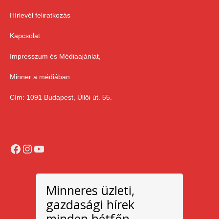
Hírlevél feliratkozás
Kapcsolat
Impresszum és Médiaajánlat,
Minner a médiában
Cím: 1091 Budapest, Üllői út. 55.
Facebook
Instagram
YouTube
Minneres üzleti,
gazdasági hírek
minden hétfőn