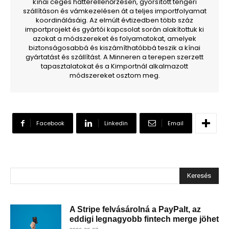
kínai céges háttérellenőrzésen, gyorsított tengeri
szállításon és vámkezelésen át a teljes importfolyamat
koordinálásáig. Az elmúlt évtizedben több száz
importprojekt és gyártói kapcsolat során alakítottuk ki
azokat a módszereket és folyamatokat, amelyek
biztonságosabbá és kiszámíthatóbbá teszik a kínai
gyártatást és szállítást. A Minneren a terepen szerzett
tapasztalatokat és a Kimportnál alkalmazott
módszereket osztom meg.
Facebook
Linkedin
Email
Keresés
A Stripe felvásárolná a PayPalt, az
eddigi legnagyobb fintech merge jöhet