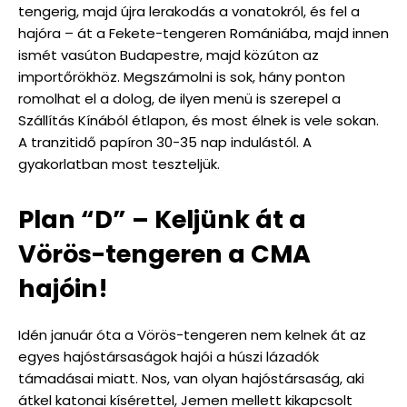
tengerig, majd újra lerakodás a vonatokról, és fel a
hajóra – át a Fekete-tengeren Romániába, majd innen
ismét vasúton Budapestre, majd közúton az
importőrökhöz. Megszámolni is sok, hány ponton
romolhat el a dolog, de ilyen menü is szerepel a
Szállítás Kínából étlapon, és most élnek is vele sokan.
A tranzitidő papíron 30-35 nap indulástól. A
gyakorlatban most teszteljük.
Plan “D” – Keljünk át a
Vörös-tengeren a CMA
hajóin!
Idén január óta a Vörös-tengeren nem kelnek át az
egyes hajóstársaságok hajói a húszi lázadók
támadásai miatt. Nos, van olyan hajóstársaság, aki
átkel katonai kísérettel, Jemen mellett kikapcsolt