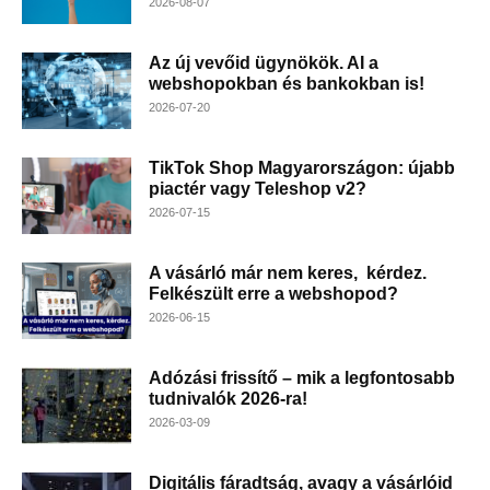
2026-08-07
Az új vevőid ügynökök. AI a
webshopokban és bankokban is!
2026-07-20
TikTok Shop Magyarországon: újabb
piactér vagy Teleshop v2?
2026-07-15
A vásárló már nem keres, kérdez.
Felkészült erre a webshopod?
2026-06-15
Adózási frissítő – mik a legfontosabb
tudnivalók 2026-ra!
2026-03-09
Digitális fáradtság, avagy a vásárlóid