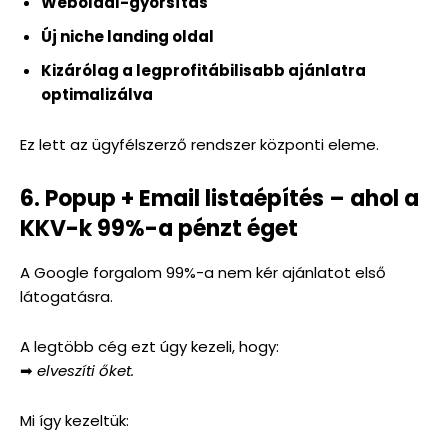
Weboldal-gyorsítás
Új niche landing oldal
Kizárólag a legprofitábilisabb ajánlatra
optimalizálva
Ez lett az ügyfélszerző rendszer központi eleme.
6. Popup + Email listaépítés – ahol a
KKV-k 99%-a pénzt éget
A Google forgalom 99%-a nem kér ajánlatot első
látogatásra.
A legtöbb cég ezt úgy kezeli, hogy:
➡
elveszíti őket.
Mi így kezeltük: