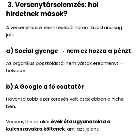
3. Versenytárselemzés: hol
hirdetnek mások?
A versenytársak elemzéséből három kulcstanulság
jött:
a) Social gyenge → nem ez hozza a pénzt
Az organikus posztolástól nem vártak eredményt —
helyesen.
b) A Google a fő csatatér
Havonta több ezer keresés volt csak ebben a niche-
ben.
Versenytársak akár
évek óta ugyanazokra a
kulcsszavakra költenek
, ami azt jelenti: