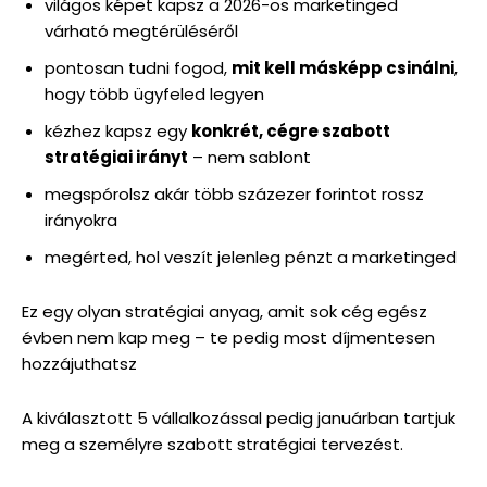
világos képet kapsz a 2026-os marketinged
várható megtérüléséről
pontosan tudni fogod,
mit kell másképp csinálni
,
hogy több ügyfeled legyen
kézhez kapsz egy
konkrét, cégre szabott
stratégiai irányt
– nem sablont
megspórolsz akár több százezer forintot rossz
irányokra
megérted, hol veszít jelenleg pénzt a marketinged
Ez egy olyan stratégiai anyag, amit sok cég egész
évben nem kap meg – te pedig most díjmentesen
hozzájuthatsz
A kiválasztott 5 vállalkozással pedig januárban tartjuk
meg a személyre szabott stratégiai tervezést.