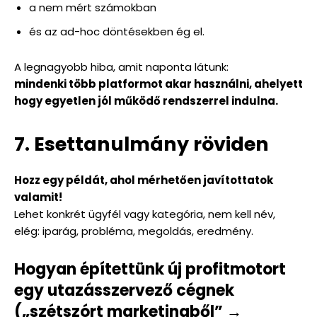
a nem mért számokban
és az ad-hoc döntésekben ég el.
A legnagyobb hiba, amit naponta látunk:
mindenki több platformot akar használni, ahelyett
hogy egyetlen jól működő rendszerrel indulna.
7. Esettanulmány röviden
Hozz egy példát, ahol mérhetően javítottatok
valamit!
Lehet konkrét ügyfél vagy kategória, nem kell név,
elég: iparág, probléma, megoldás, eredmény.
Hogyan építettünk új profitmotort
egy utazásszervező cégnek
(„szétszórt marketingből” →