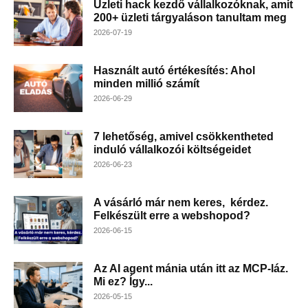
Üzleti hack kezdő vállalkozóknak, amit
200+ üzleti tárgyaláson tanultam meg
2026-07-19
Használt autó értékesítés: Ahol
minden millió számít
2026-06-29
7 lehetőség, amivel csökkentheted
induló vállalkozói költségeidet
2026-06-23
A vásárló már nem keres, kérdez.
Felkészült erre a webshopod?
2026-06-15
Az AI agent mánia után itt az MCP-láz.
Mi ez? Így...
2026-05-15