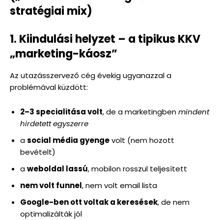
stratégiai mix)
1. Kiindulási helyzet – a tipikus KKV
„marketing-káosz”
Az utazásszervező cég évekig ugyanazzal a
problémával küzdött:
2–3 specialitása volt
, de a marketingben
mindent
hirdetett egyszerre
a
social média gyenge
volt (nem hozott
bevételt)
a
weboldal lassú
, mobilon rosszul teljesített
nem volt funnel
, nem volt email lista
Google-ben ott voltak a keresések
, de nem
optimalizálták jól