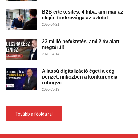
B2B értékesítés: 4 hiba, ami már az
elején tönkrevágja az üzletet....
2026-04-21
23 millió befektetés, ami 2 év alatt
megtérül!
2026-04-14
A lassú digitalizáció égeti a cég
pénzét, miközben a konkurencia
röhögve...
2026-03-19
Tovább a főoldalra!