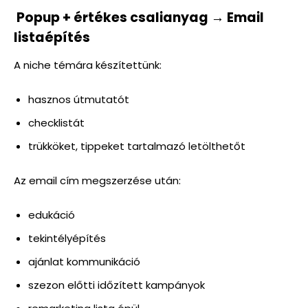
Popup + értékes csalianyag → Email
listaépítés
A niche témára készítettünk:
hasznos útmutatót
checklistát
trükköket, tippeket tartalmazó letölthetőt
Az email cím megszerzése után:
edukáció
tekintélyépítés
ajánlat kommunikáció
szezon előtti időzített kampányok