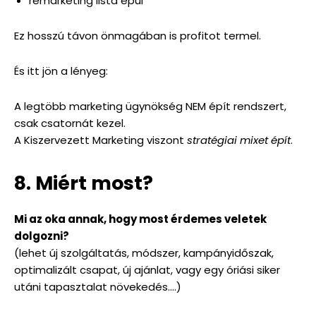
remarketing lista épül
Ez hosszú távon önmagában is profitot termel.
És itt jön a lényeg:
A legtöbb marketing ügynökség NEM épít rendszert,
csak csatornát kezel.
A Kiszervezett Marketing viszont
stratégiai mixet épít
.
8. Miért most?
Mi az oka annak, hogy most érdemes veletek
dolgozni?
(lehet új szolgáltatás, módszer, kampányidőszak,
optimalizált csapat, új ajánlat, vagy egy óriási siker
utáni tapasztalat növekedés….)