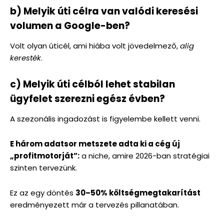
b) Melyik úti célra van valódi keresési
volumen a Google-ben?
Volt olyan úticél, ami hiába volt jövedelmező,
alig
keresték
.
c) Melyik úti célból lehet stabilan
ügyfelet szerezni egész évben?
A szezonális ingadozást is figyelembe kellett venni.
E három adatsor metszete adta ki a cég új
„profitmotorját”:
a niche, amire 2026-ban stratégiai
szinten tervezünk.
Ez az egy döntés
30–50% költségmegtakarítást
eredményezett már a tervezés pillanatában.