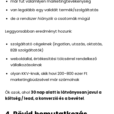
már fut valamilyen marketingtevékenység
van legalább egy validált termék/szolgáltatás
de
a rendszer hiányzik
a csatornák mögül
Leggyorsabban eredményt hozunk:
szolgáltató cégeknek (ingatlan, utazás, oktatás,
B2B szolgáltatók)
weboldallal, értékesítési tölcsérrel rendelkező
vállalkozásoknak
olyan KKV-knak, akik havi 200–800 ezer Ft
marketingbüdzsével már számolnak
Ők azok, ahol
30 nap alatt is látványosan javul a
költség / lead, a konverzió és a bevétel
.
4. Rövid bemutatkozás