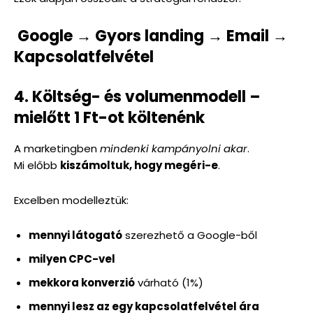
Google → Gyors landing → Email →
Kapcsolatfelvétel
4. Költség- és volumenmodell –
mielőtt 1 Ft-ot költenénk
A marketingben
mindenki kampányolni akar
.
Mi előbb
kiszámoltuk, hogy megéri-e
.
Excelben modelleztük:
mennyi látogató
szerezhető a Google-ből
milyen CPC-vel
mekkora konverzió
várható (1%)
mennyi lesz az egy kapcsolatfelvétel ára