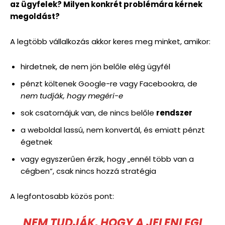
az ügyfelek? Milyen konkrét problémára kérnek
megoldást?
A legtöbb vállalkozás akkor keres meg minket, amikor:
hirdetnek, de nem jön belőle elég ügyfél
pénzt költenek Google-re vagy Facebookra, de
nem tudják, hogy megéri-e
sok csatornájuk van, de nincs belőle
rendszer
a weboldal lassú, nem konvertál, és emiatt pénzt
égetnek
vagy egyszerűen érzik, hogy „ennél több van a
cégben”, csak nincs hozzá stratégia
A legfontosabb közös pont:
NEM TUDJÁK, HOGY A JELENLEGI