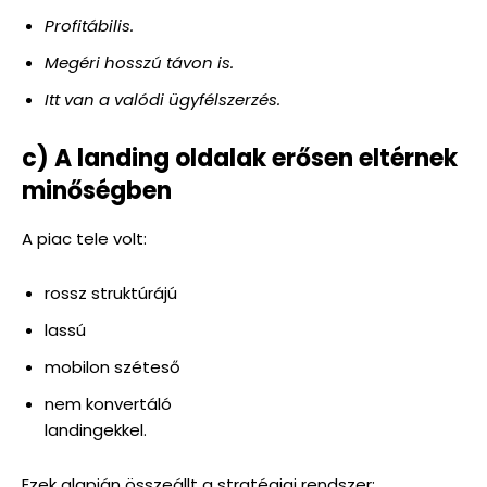
Profitábilis.
Megéri hosszú távon is.
Itt van a valódi ügyfélszerzés.
c) A landing oldalak erősen eltérnek
minőségben
A piac tele volt:
rossz struktúrájú
lassú
mobilon széteső
nem konvertáló
landingekkel.
Ezek alapján összeállt a stratégiai rendszer: