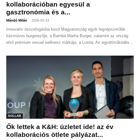
kollaborációban egyesül a
gasztronómia és a...
-
Mándó Milán
2026-02-13
Innovatív összefogásba kezd Magyarország egyik legnépszerűbb
kézműves burgerezője, a Bamba Marha Burger, valamint az ország
első prémium sexual wellness márkája, a Lustiq. Az együttműködés...
KOLLAB
Ők lettek a K&H: üzletet ide! az év
kollaborációs ötlete pályázat...