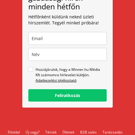
minden hétfőn
Hétfőnként küldünk neked üzleti
hírszemlét. Tegyél minket próbára!
Hozzájárulok, hogy a Minner.hu Média
Kft számomra hírlevelet küldjön.
Adatkezelési tájékoztató
Feliratkozás
Főoldal
Új vagy?
Témák
Ötletek
B2B sales
Tanácsadás