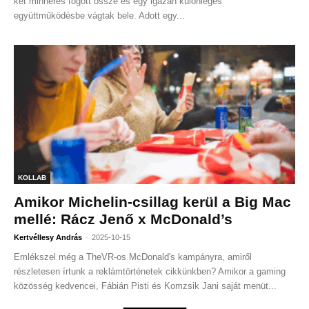
két minneres fogott össze és egy igazán különleges
együttműködésbe vágtak bele. Adott egy...
KOLLAB
Amikor Michelin-csillag kerül a Big Mac
mellé: Rácz Jenő x McDonald’s
-
Kertvéllesy András
2025-10-15
Emlékszel még a TheVR-os McDonald's kampányra, amiről
részletesen írtunk a reklámtörténetek cikkünkben? Amikor a gaming
közösség kedvencei, Fábián Pisti és Komzsik Jani saját menüt...