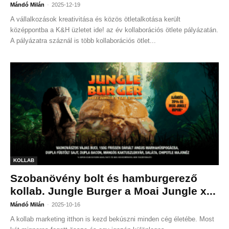
-
Mándó Milán
2025-12-19
A vállalkozások kreativitása és közös ötletalkotása került
középpontba a K&H üzletet ide! az év kollaborációs ötlete pályázatán.
A pályázatra száznál is több kollaborációs ötlet...
KOLLAB
Szobanövény bolt és hamburgerező
kollab. Jungle Burger a Moai Jungle x...
-
Mándó Milán
2025-10-16
A kollab marketing itthon is kezd bekúszni minden cég életébe. Most