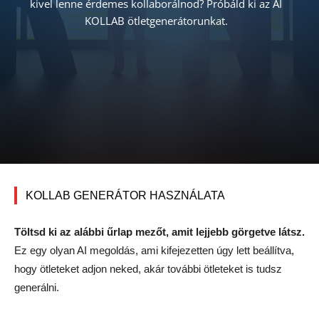
kivel lenne érdemes kollaborálnod? Próbáld ki az AI
KOLLAB ötletgenerátorunkat.
KOLLAB GENERÁTOR HASZNÁLATA
Töltsd ki az alábbi űrlap mezőt, amit lejjebb görgetve látsz.
Ez egy olyan AI megoldás, ami kifejezetten úgy lett beállítva,
hogy ötleteket adjon neked, akár további ötleteket is tudsz
generálni.