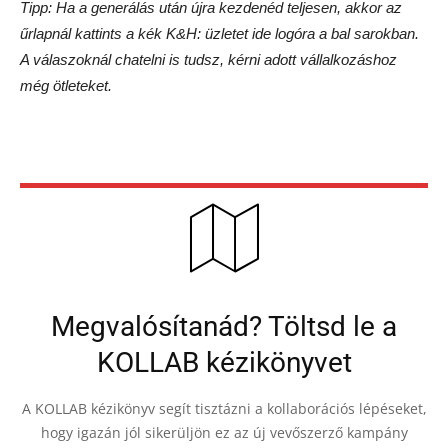
Tipp: Ha a generálás után újra kezdenéd teljesen, akkor az
űrlapnál kattints a kék K&H: üzletet ide logóra a bal sarokban.
A válaszoknál chatelni is tudsz, kérni adott vállalkozáshoz
még ötleteket.
Megvalósítanád? Töltsd le a
KOLLAB kézikönyvet
A KOLLAB kézikönyv segít tisztázni a kollaborációs lépéseket,
hogy igazán jól sikerüljön ez az új vevőszerző kampány