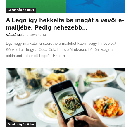
Gazdaság és üzlet
A Lego így hekkelte be magát a vevői e-
mailjébe. Pedig nehezebb...
-
Mándó Milán
2026-07-14
Egy nagy márkától ki szeretne e-maileket kapni, vagy hírlevelet?
Képzeld el, hogy a Coca-Cola hírlevelét olvasod hétfőn, vagy a
példaként felhozott Legoét. Ezek a...
Gazdaság és üzlet