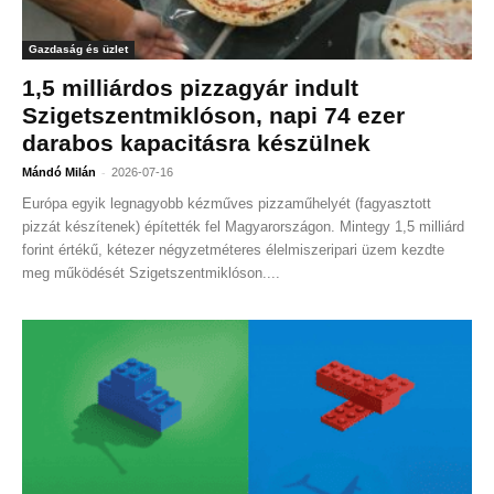
Gazdaság és üzlet
1,5 milliárdos pizzagyár indult
Szigetszentmiklóson, napi 74 ezer
darabos kapacitásra készülnek
-
Mándó Milán
2026-07-16
Európa egyik legnagyobb kézműves pizzaműhelyét (fagyasztott
pizzát készítenek) építették fel Magyarországon. Mintegy 1,5 milliárd
forint értékű, kétezer négyzetméteres élelmiszeripari üzem kezdte
meg működését Szigetszentmiklóson....