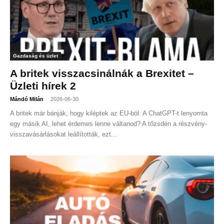
Gazdaság és üzlet
A britek visszacsinálnák a Brexitet –
Üzleti hírek 2
-
Mándó Milán
2026-06-30
A britek már bánják, hogy kiléptek az EU-ból. A ChatGPT-t lenyomta
egy másik AI, lehet érdemes lenne váltanod? A tőzsdén a részvény-
visszavásárlásokat leállították, ezt...