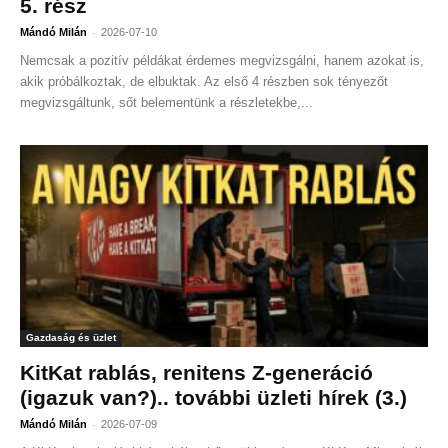
5. rész
-
Mándó Milán
2026-07-10
Nemcsak a pozitív példákat érdemes megvizsgálni, hanem azokat is,
akik próbálkoztak, de elbuktak. Az első 4 részben sok tényezőt
megvizsgáltunk, sőt belementünk a részletekbe,...
Gazdaság és üzlet
KitKat rablás, renitens Z-generáció
(igazuk van?).. további üzleti hírek (3.)
-
Mándó Milán
2026-07-09