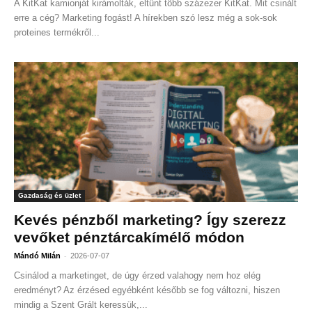
A KitKat kamionját kirámolták, eltűnt több százezer KitKat. Mit csinált
erre a cég? Marketing fogást! A hírekben szó lesz még a sok-sok
proteines termékről...
Gazdaság és üzlet
Kevés pénzből marketing? Így szerezz
vevőket pénztárcakímélő módon
-
Mándó Milán
2026-07-07
Csinálod a marketinget, de úgy érzed valahogy nem hoz elég
eredményt? Az érzésed egyébként később se fog változni, hiszen
mindig a Szent Grált keressük,...