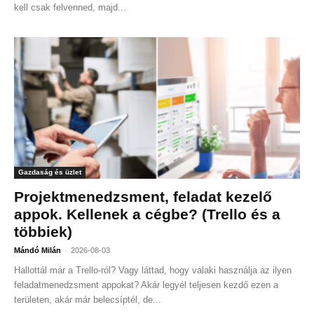
kell csak felvenned, majd...
Gazdaság és üzlet
Projektmenedzsment, feladat kezelő
appok. Kellenek a cégbe? (Trello és a
többiek)
-
Mándó Milán
2026-08-03
Hallottál már a Trello-ról? Vagy láttad, hogy valaki használja az ilyen
feladatmenedzsment appokat? Akár legyél teljesen kezdő ezen a
területen, akár már belecsíptél, de...