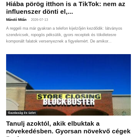
Hiába pörög itthon is a TikTok: nem az
influenszer dönti el,...
-
Mándó Milán
2026-07-13
A reggeli ma már gyakran a telefon kijelzőjén kezdődik: látványos
szendvicsek, ropogós péksütik, gyors receptek és tökéletesre
komponált falatok versenyeznek a figyelemért. De amikor...
Gazdaság és üzlet
Tanulj azoktól, akik elbuktak a
növekedésben. Gyorsan növekvő cégek