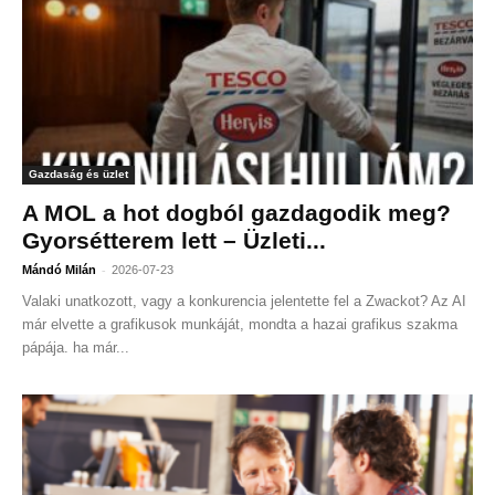
Gazdaság és üzlet
A MOL a hot dogból gazdagodik meg?
Gyorsétterem lett – Üzleti...
-
Mándó Milán
2026-07-23
Valaki unatkozott, vagy a konkurencia jelentette fel a Zwackot? Az AI
már elvette a grafikusok munkáját, mondta a hazai grafikus szakma
pápája. ha már...