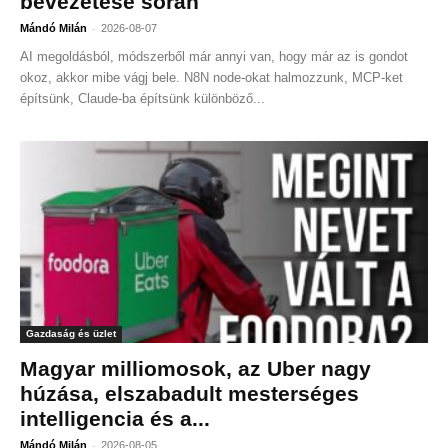
bevezetése során
-
Mándó Milán
2026-08-07
AI megoldásból, módszerből már annyi van, hogy már az is gondot
okoz, akkor mibe vágj bele. N8N node-okat halmozzunk, MCP-ket
építsünk, Claude-ba építsünk különböző...
Gazdaság és üzlet
Magyar milliomosok, az Uber nagy
húzása, elszabadult mesterséges
intelligencia és a...
-
Mándó Milán
2026-08-05