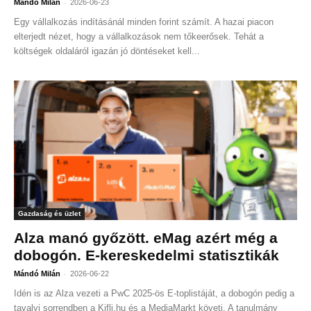
-
Mándó Milán
2026-06-23
Egy vállalkozás indításánál minden forint számít. A hazai piacon
elterjedt nézet, hogy a vállalkozások nem tőkeerősek. Tehát a
költségek oldaláról igazán jó döntéseket kell...
Gazdaság és üzlet
Alza manó győzött. eMag azért még a
dobogón. E-kereskedelmi statisztikák
-
Mándó Milán
2026-06-22
Idén is az Alza vezeti a PwC 2025-ös E-toplistáját, a dobogón pedig a
tavalyi sorrendben a Kifli.hu és a MediaMarkt követi. A tanulmány