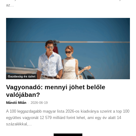
az...
Gazdaság és üzlet
Vagyonadó: mennyi jöhet belőle
valójában?
-
Mándó Milán
2026-06-19
A 100 leggazdagabb magyar lista 2026-os kiadványa szerint a top 100
együttes vagyonát 12 579 milliárd forint lehet, ami egy év alatt 14
százalékkal,...