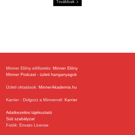
Továbbiak
Minner Előny előfizetés:
Minner Előny
Minner Podcast - üzleti hanganyagok
Üzleti oktatások:
MinnerAkademia.hu
Karrier - Dolgozz a Minnernél:
Karrier
Adatkezelési tájékoztató
Süti szabályzat
Fotók: Envato License