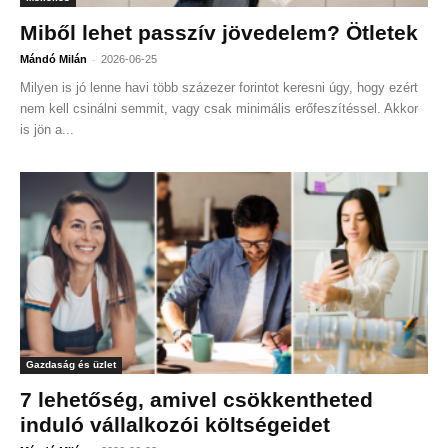
Miből lehet passzív jövedelem? Ötletek
-
Mándó Milán
2026-06-25
Milyen is jó lenne havi több százezer forintot keresni úgy, hogy ezért
nem kell csinálni semmit, vagy csak minimális erőfeszítéssel. Akkor
is jön a...
Gazdaság és üzlet
7 lehetőség, amivel csökkentheted
induló vállalkozói költségeidet