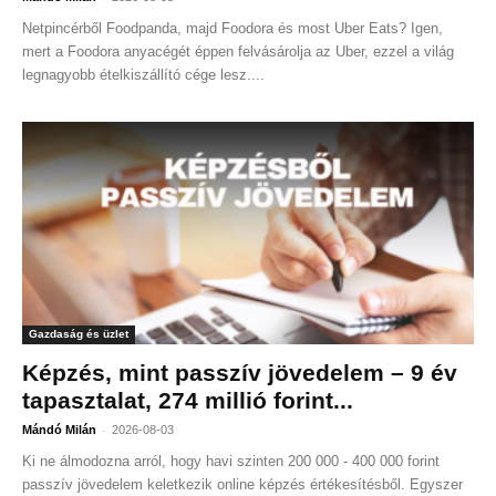
Netpincérből Foodpanda, majd Foodora és most Uber Eats? Igen,
mert a Foodora anyacégét éppen felvásárolja az Uber, ezzel a világ
legnagyobb ételkiszállító cége lesz....
Gazdaság és üzlet
Képzés, mint passzív jövedelem – 9 év
tapasztalat, 274 millió forint...
-
Mándó Milán
2026-08-03
Ki ne álmodozna arról, hogy havi szinten 200 000 - 400 000 forint
passzív jövedelem keletkezik online képzés értékesítésből. Egyszer