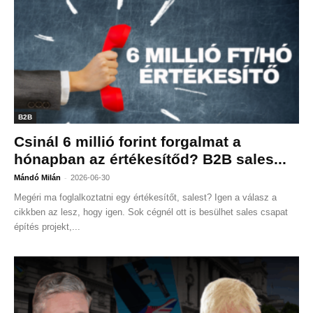
B2B
Csinál 6 millió forint forgalmat a
hónapban az értékesítőd? B2B sales...
-
Mándó Milán
2026-06-30
Megéri ma foglalkoztatni egy értékesítőt, salest? Igen a válasz a
cikkben az lesz, hogy igen. Sok cégnél ott is besülhet sales csapat
építés projekt,...