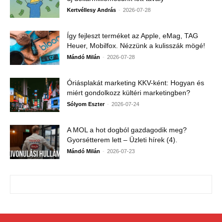
-
Kertvéllesy András
2026-07-28
Így fejleszt terméket az Apple, eMag, TAG
Heuer, Mobilfox. Nézzünk a kulisszák mögé!
-
Mándó Milán
2026-07-28
Óriásplakát marketing KKV-ként: Hogyan és
miért gondolkozz kültéri marketingben?
-
Sólyom Eszter
2026-07-24
A MOL a hot dogból gazdagodik meg?
Gyorsétterem lett – Üzleti hírek (4).
-
Mándó Milán
2026-07-23