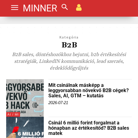
MINNER
Kategória
B2B
B2B sales, döntéshozókhoz bejutni, b2b értékesítési
stratégiák, LinkedIN kommunikáció, lead szerzés,
érdeklődőgyűjtés
Mit csinálnak másképp a
leggyorsabban növekvő B2B cégek?
Sales, AI, GTM – kutatás
2026-07-21
AI / MI
Csinál 6 millió forint forgalmat a
hónapban az értékesítőd? B2B sales
matek