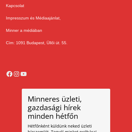
Kapcsolat
Impresszum és Médiaajánlat,
Minner a médiában
Cím: 1091 Budapest, Üllői út. 55.
Facebook
Instagram
YouTube
Minneres üzleti,
gazdasági hírek
minden hétfőn
Hétfőnként küldünk neked üzleti
hírszemlét. Tegyél minket próbára!