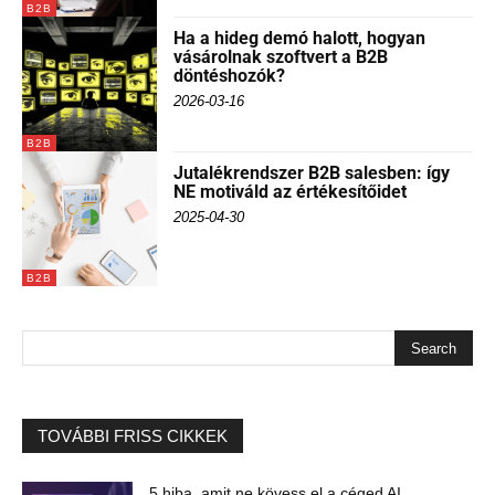
B2B
Ha a hideg demó halott, hogyan
vásárolnak szoftvert a B2B
döntéshozók?
2026-03-16
B2B
Jutalékrendszer B2B salesben: így
NE motiváld az értékesítőidet
2025-04-30
B2B
TOVÁBBI FRISS CIKKEK
5 hiba, amit ne kövess el a céged AI