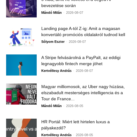
bevezetése során
-
Mándó Milán
2026-08-07
Landing page A-tól Z-ig: Amit a magasan
konvertáló promóciós oldalakról tudnod kell
-
Sólyom Eszter
2026-08-07
A Stripe felvásárolná a PayPalt, az eddigi
legnagyobb fintech merge jöhet
-
Kertvéllesy András
2026-08-07
Magyar milliomosok, az Uber nagy húzása,
elszabadult mesterséges intelligencia és a
Tour de France...
-
Mándó Milán
2026-08-05
HR Portál: Miért lett hirtelen luxus a
pályakezdő?
-
Kertvéllesy András
2026-08-05