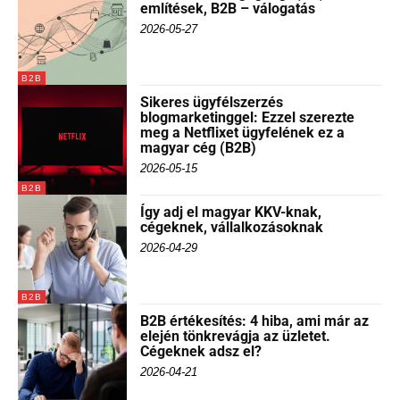
említések, B2B – válogatás
2026-05-27
B2B
Sikeres ügyfélszerzés
blogmarketinggel: Ezzel szerezte
meg a Netflixet ügyfelének ez a
magyar cég (B2B)
2026-05-15
B2B
Így adj el magyar KKV-knak,
cégeknek, vállalkozásoknak
2026-04-29
B2B
B2B értékesítés: 4 hiba, ami már az
elején tönkrevágja az üzletet.
Cégeknek adsz el?
2026-04-21