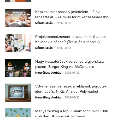
Képzés, mint passzív jövedelem – 9 év
tapasztalat, 274 millió forint képzéseladásból
-
Mándó Milán
2026-08-03
Projektmenedzsment, feladat kezelő appok.
Kellenek a cégbe? (Trello és a többiek)
-
Mándó Milán
2026-08-03
Nagy visszatérések versenye a gyorskaja
piacon: Burger King vs. McDonald’s
-
Kertvéllesy András
2026-07-31
VB-after szemle, ezek a reklámok pörögtek
idén: Levi’s, NIKE, AI-slop, Polymarket
-
Kertvéllesy András
2026-07-30
Magyarország a top 30-ban: több mint 1000
új dollármilliomosunk lett tavaly