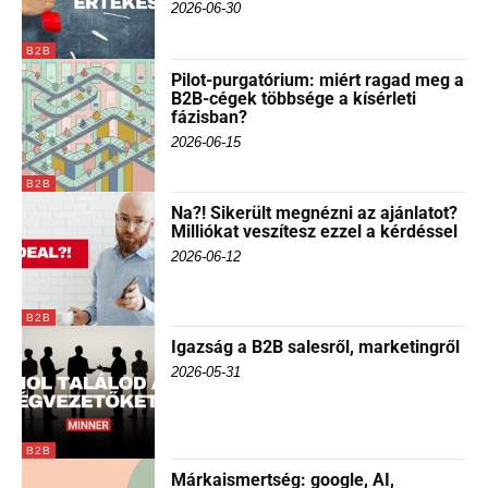
2026-06-30
B2B
Pilot-purgatórium: miért ragad meg a
B2B-cégek többsége a kísérleti
fázisban?
2026-06-15
B2B
Na?! Sikerült megnézni az ajánlatot?
Milliókat veszítesz ezzel a kérdéssel
2026-06-12
B2B
Igazság a B2B salesről, marketingről
2026-05-31
B2B
Márkaismertség: google, AI,