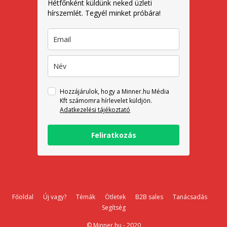
Hétfőnként küldünk neked üzleti
hírszemlét. Tegyél minket próbára!
Hozzájárulok, hogy a Minner.hu Média
Kft számomra hírlevelet küldjön.
Adatkezelési tájékoztató
Feliratkozás
Főoldal
Új vagy?
Témák
Ötletek
B2B sales
Tanácsadás
Segítség
© Minner.hu - 2020