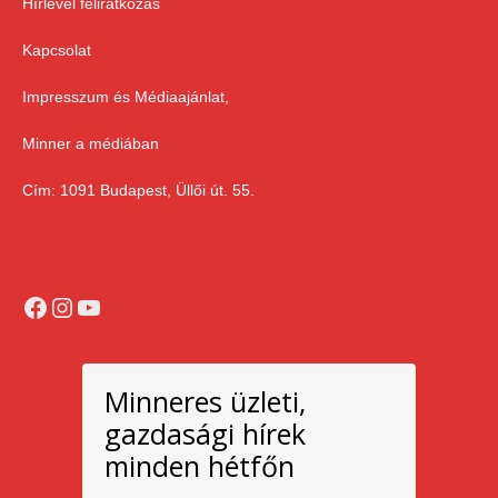
Hírlevél feliratkozás
Kapcsolat
Impresszum és Médiaajánlat,
Minner a médiában
Cím: 1091 Budapest, Üllői út. 55.
Facebook
Instagram
YouTube
Minneres üzleti,
gazdasági hírek
minden hétfőn