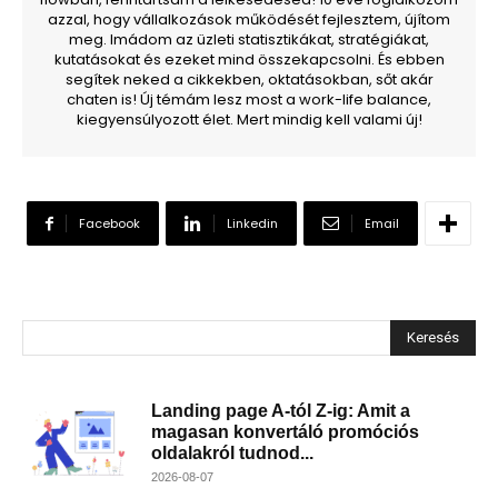
azzal, hogy vállalkozások működését fejlesztem, újítom
meg. Imádom az üzleti statisztikákat, stratégiákat,
kutatásokat és ezeket mind összekapcsolni. És ebben
segítek neked a cikkekben, oktatásokban, sőt akár
chaten is! Új témám lesz most a work-life balance,
kiegyensúlyozott élet. Mert mindig kell valami új!
Facebook
Linkedin
Email
Keresés
Landing page A-tól Z-ig: Amit a
magasan konvertáló promóciós
oldalakról tudnod...
2026-08-07