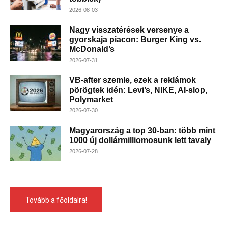
2026-08-03
Nagy visszatérések versenye a
gyorskaja piacon: Burger King vs.
McDonald’s
2026-07-31
VB-after szemle, ezek a reklámok
pörögtek idén: Levi’s, NIKE, AI-slop,
Polymarket
2026-07-30
Magyarország a top 30-ban: több mint
1000 új dollármilliomosunk lett tavaly
2026-07-28
Tovább a főoldalra!