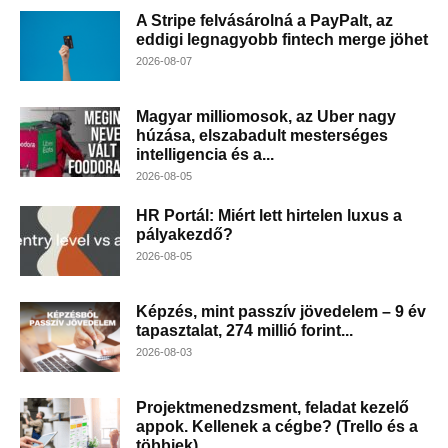
A Stripe felvásárolná a PayPalt, az
eddigi legnagyobb fintech merge jöhet
2026-08-07
Magyar milliomosok, az Uber nagy
húzása, elszabadult mesterséges
intelligencia és a...
2026-08-05
HR Portál: Miért lett hirtelen luxus a
pályakezdő?
2026-08-05
Képzés, mint passzív jövedelem – 9 év
tapasztalat, 274 millió forint...
2026-08-03
Projektmenedzsment, feladat kezelő
appok. Kellenek a cégbe? (Trello és a
többiek)