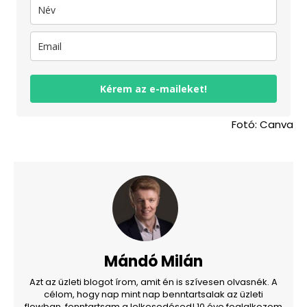
Kérem az e-maileket!
Fotó: Canva
Mándó Milán
Azt az üzleti blogot írom, amit én is szívesen olvasnék. A
célom, hogy nap mint nap benntartsalak az üzleti
flowban, fenntartsam a lelkesedésed! 10 éve foglalkozom