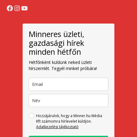
Facebook
Instagram
YouTube
Minneres üzleti,
gazdasági hírek
minden hétfőn
Hétfőnként küldünk neked üzleti
hírszemlét. Tegyél minket próbára!
Hozzájárulok, hogy a Minner.hu Média
Kft számomra hírlevelet küldjön.
Adatkezelési tájékoztató