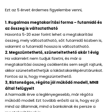
Ezt az 5 érvet érdemes figyelembe venni,
1. Rugalmas megtakarítási forma – futamidő és
az összeg is változtatható
Havonta 5-20 ezer forint lehet a megtakarítási
összeg, mely változtatható, sőt futamidő közben is,
valamint a futamidő hossza is változtatható.
2. Megszüntethető, szüneteltethető akár 1 évig
Ha valamiért nem tudjuk fizetni, és már a
megtakarítási összeg csökkentés sem segít rajtunk,
akkor szüneteltethetjük a lakástakarékpénztárunkat.
Fontos az is, hogy megszüntethető.
3, Biztonságos, régóta jól működő modell, MNB
által felügyelt
A harmadik érve a leglényegesebb, már régóta
működő modell. Ezt tovább erősíti az is, hogy ez jó
mind az államnak, mind a bankoknak és persze a