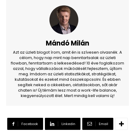
Mándó Milán
Azt az üzleti blogot írom, amit én is szívesen olvasnék. A
célom, hogy nap mint nap benntartsalak az üzleti
flowban, fenntartsam a lelkesedésed! 10 éve foglalkozom
azzal, hogy vállalkozások működését fejlesztem, újítom
meg. Imádom az üzleti statisztikákat, stratégiákat,
kutatásokat és ezeket mind összekapcsolni. És ebben
segítek neked a cikkekben, oktatásokban, sőt akár
chaten is! Új témám lesz most a work-life balance,
kiegyensúlyozott élet. Mert mindig kell valami új!
Facebook
Linkedin
Email