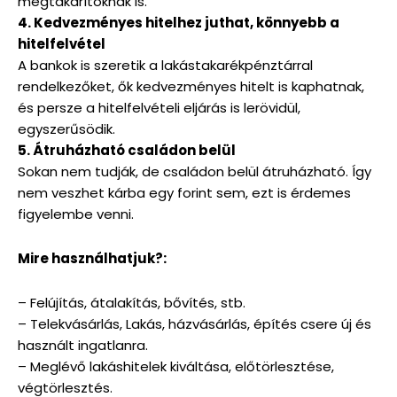
megtakarítóknak is.
4. Kedvezményes hitelhez juthat, könnyebb a
hitelfelvétel
A bankok is szeretik a lakástakarékpénztárral
rendelkezőket, ők kedvezményes hitelt is kaphatnak,
és persze a hitelfelvételi eljárás is lerövidül,
egyszerűsödik.
5. Átruházható családon belül
Sokan nem tudják, de családon belül átruházható. Így
nem veszhet kárba egy forint sem, ezt is érdemes
figyelembe venni.
Mire használhatjuk?:
– Felújítás, átalakítás, bővítés, stb.
– Telekvásárlás, Lakás, házvásárlás, építés csere új és
használt ingatlanra.
– Meglévő lakáshitelek kiváltása, előtörlesztése,
végtörlesztés.