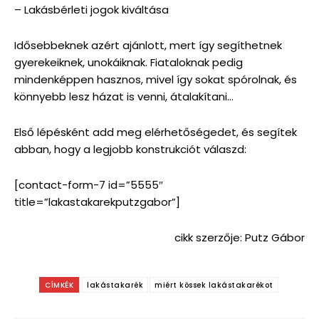
– Lakásbérleti jogok kiváltása
Idősebbeknek azért ajánlott, mert így segíthetnek
gyerekeiknek, unokáiknak. Fiataloknak pedig
mindenképpen hasznos, mivel így sokat spórolnak, és
könnyebb lesz házat is venni, átalakítani…
Első lépésként add meg elérhetőségedet, és segítek
abban, hogy a legjobb konstrukciót válaszd:
[contact-form-7 id=”5555″
title=”lakastakarekputzgabor”]
cikk szerzője: Putz Gábor
CÍMKÉK
lakástakarék
miért kössek lakástakarékot