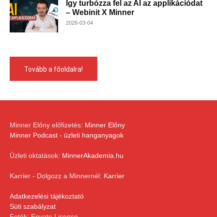
Így turbózza fel az AI az applikációdat
– Webinit X Minner
2026-03-04
Tovább a főoldalra!
Minner Előny előfizetés:
Minner Előny
Minner Podcast - üzleti hanganyagok
Üzleti oktatások:
MinnerAkademia.hu
Karrier - Dolgozz a Minnernél:
Karrier
Adatkezelési tájékoztató
Süti szabályzat
Fotók: Envato License