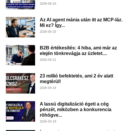
2026-06-15
Az AI agent mánia után itt az MCP-láz.
Mi ez? Így...
2026-05-15
B2B értékesítés: 4 hiba, ami már az
elején tönkrevágja az üzletet....
2026-04-21
23 millió befektetés, ami 2 év alatt
megtérül!
2026-04-14
A lassú digitalizáció égeti a cég
pénzét, miközben a konkurencia
röhögve...
2026-03-19