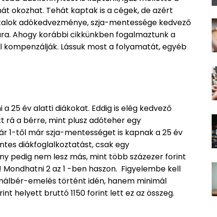
t okozhat. Tehát kaptak is a cégek, de azért
i fiatalok adókedvezménye, szja-mentessége kedvező
ására. Ahogy korábbi cikkünkben fogalmaztunk a
kompenzálják. Lássuk most a folyamatát, egyéb
a 25 év alatti diákokat. Eddig is elég kedvező
tt rá a bérre, mint plusz adóteher egy
uár 1-től már szja-mentességet is kapnak a 25 év
ntes diákfoglalkoztatást, csak egy
ény pedig nem lesz más, mint több százezer forint
 Mondhatni 2 az 1 -ben haszon. Figyelembe kell
málbér-emelés történt idén, hanem minimál
nt helyett bruttó 1150 forint lett ez az összeg.