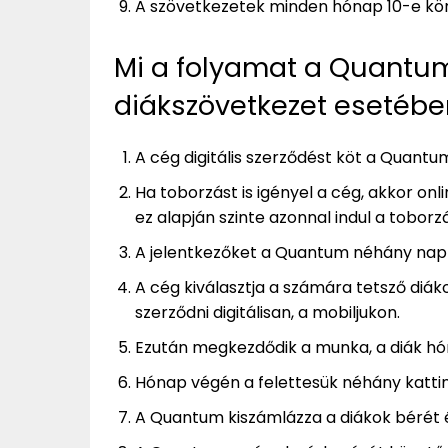
A szövetkezetek minden hónap 10-e körn
Mi a folyamat a Quantum,
diákszövetkezet esetébe
A cég digitális szerződést köt a Quantu
Ha toborzást is igényel a cég, akkor on
ez alapján szinte azonnal indul a tobor
A jelentkezőket a Quantum néhány nap m
A cég kiválasztja a számára tetsző diák
szerződni digitálisan, a mobiljukon.
Ezután megkezdődik a munka, a diák hó
Hónap végén a felettesük néhány kattintá
A Quantum kiszámlázza a diákok bérét és 