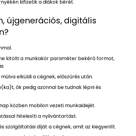
yékén kifizetik a diákok bérét.
 újgenerációs, digitális
n?
mmal.
line kitölti a munkakör paraméter bekérő formot,
zás
úlva elküldi a cégnek, előszűrés után.
o(ka)t, ők pedig azonnal be tudnak lépni és
nap közben mobilon vezeti munkaidejét.
ssal hitelesíti a nyilvántartást.
szolgáltatási díját a cégnek, amit az kiegyenlít.