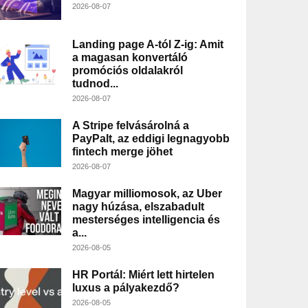
2026-08-07
Landing page A-tól Z-ig: Amit
a magasan konvertáló
promóciós oldalakról
tudnod...
2026-08-07
A Stripe felvásárolná a
PayPalt, az eddigi legnagyobb
fintech merge jöhet
2026-08-07
Magyar milliomosok, az Uber
nagy húzása, elszabadult
mesterséges intelligencia és
a...
2026-08-05
HR Portál: Miért lett hirtelen
luxus a pályakezdő?
2026-08-05