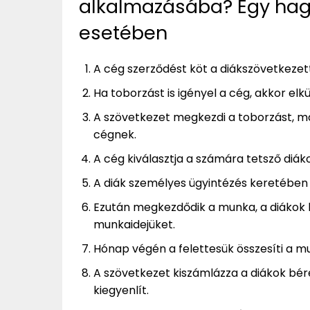
alkalmazásába? Egy hag
esetében
A cég szerződést köt a diákszövetkezet
Ha toborzást is igényel a cég, akkor e
A szövetkezet megkezdi a toborzást, ma
cégnek.
A cég kiválasztja a számára tetsző diáko
A diák személyes ügyintézés keretében 
Ezután megkezdődik a munka, a diákok 
munkaidejüket.
Hónap végén a felettesük összesíti a m
A szövetkezet kiszámlázza a diákok bérét
kiegyenlít.