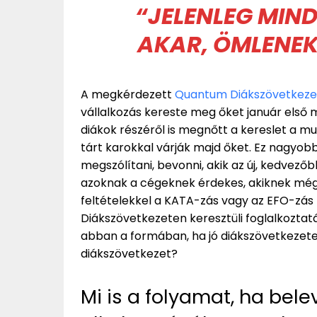
“JELENLEG MIN
AKAR, ÖMLENEK
A megkérdezett
Quantum Diákszövetkez
vállalkozás kereste meg őket január első 
diákok részéről is megnőtt a kereslet a mun
tárt karokkal várják majd őket. Ez nagyobb v
megszólítani, bevonni, akik az új, kedvező
azoknak a cégeknek érdekes, akiknek még n
feltételekkel a KATA-zás vagy az EFO-zás 
Diákszövetkezeten keresztüli foglalkoztatá
abban a formában, ha jó diákszövetkezetet
diákszövetkezet?
Mi is a folyamat, ha be