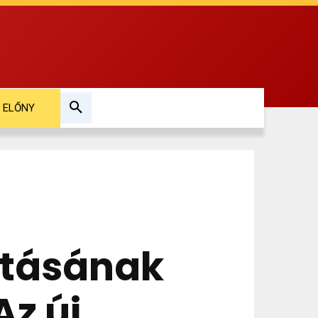
ELŐNY
atásának
Az új