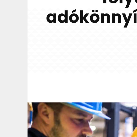
adókönnyít