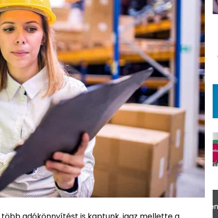
öbb adókönnyítést is kaptunk, igaz mellette a