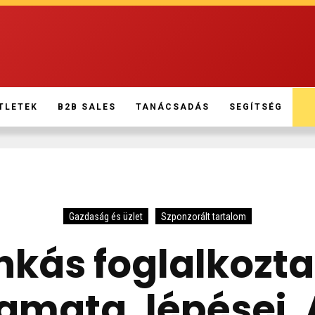
TLETEK
B2B SALES
TANÁCSADÁS
SEGÍTSÉG
Gazdaság és üzlet
Szponzorált tartalom
kás foglalkozt
amata, lépései. 