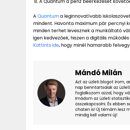
A Quantum a pénz beérkezését követőe
A
Quantum
a leginnovatívabb iskolaszövet
mindent. Havonta maximum pár percnyi kap
minden terhet levesznek a munkáltató vállá
igen kedvezőek, hiszen a digitális működés
Kattints ide
, hogy minél hamarabb felvegyé
Mándó Milán
Azt az üzleti blogot írom, 
nap benntartsalak az üzlet
foglalkozom azzal, hogy vá
Imádom az üzleti statisztik
összekapcsolni. És ebben s
chaten is! Új témám lesz m
mindig kell valami új!