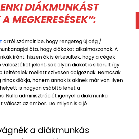
DENKI DIÁKMUNKÁST
 A MEGKERESÉSEK”:
et
arról számolt be, hogy rengeteg új cég /
munkanapjai óta, hogy diákokat alkalmazzanak. A
kák iránt, hiszen ők is értesültek, hogy a cégek
álasztékot jelent, sok olyan diákot is sikerült így
bb feltételek mellett szívesen dolgoznak. Nemcsak
incs diákja, hanem annak is akinek már van: ilyen
helyett is nagyon csábító lehet a
s. Nulla adminisztrációt igényel a diákmunka
 választ az ember. De milyen is a jó
levágnék a diákmunkás