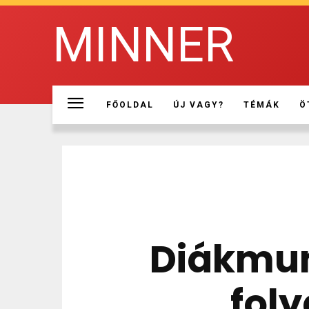
MINNER
FŐOLDAL
ÚJ VAGY?
TÉMÁK
Ö
Diákmun
foly