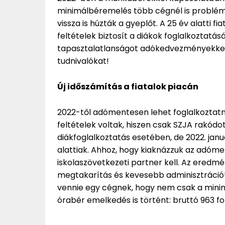
minimálbéremelés több cégnél is problémá
vissza is húzták a gyeplőt. A 25 év alatt
feltételek biztosít a diákok foglalkoztat
tapasztalatlanságot adókedvezményekkel 
tudnivalókat!
Új időszámítás a fiatalok piacán
2022-től adómentesen lehet foglalkoztatni 
feltételek voltak, hiszen csak SZJA rakódo
diákfoglalkoztatás esetében, de 2022. jan
alattiak. Ahhoz, hogy kiaknázzuk az adóme
iskolaszövetkezeti partner kell. Az eredm
megtakarítás és kevesebb adminisztráció!
vennie egy cégnek, hogy nem csak a mini
órabér emelkedés is történt: bruttó 963 fori