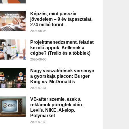
Képzés, mint passzív
jövedelem – 9 év tapasztalat,
274 millió forint...
2026-08-03
Projektmenedzsment, feladat
kezelő appok. Kellenek a
cégbe? (Trello és a többiek)
2026-08-03
Nagy visszatérések versenye
a gyorskaja piacon: Burger
King vs. McDonald’s
2026-07-31
VB-after szemle, ezek a
reklámok pörögtek idén:
Levi’s, NIKE, AI-slop,
Polymarket
2026-07-30