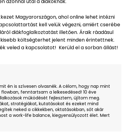
n azonnal utal a diákoknak.
kezet Magyarországon, ahol online lehet intézni
csolattartást kell velük végezni, amiért cserébe
ról diákfoglalkoztatást illetően. Áraik ráadásul
 kisebb költségterhet jelent minden érintettnek.
k veled a kapcsolatot! Kerüld el a sorban állást!
amit én is szívesen olvasnék. A célom, hogy nap mint
i flowban, fenntartsam a lelkesedésed! 10 éve
llalkozások működését fejlesztem, újítom meg.
ákat, stratégiákat, kutatásokat és ezeket mind
egítek neked a cikkekben, oktatásokban, sőt akár
ost a work-life balance, kiegyensúlyozott élet. Mert