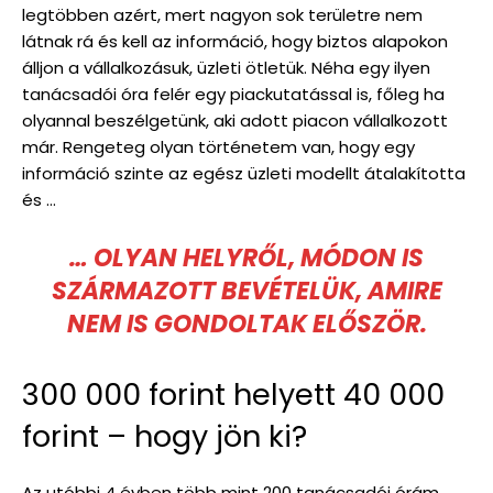
legtöbben azért, mert nagyon sok területre nem
látnak rá és kell az információ, hogy biztos alapokon
álljon a vállalkozásuk, üzleti ötletük. Néha egy ilyen
tanácsadói óra felér egy piackutatással is, főleg ha
olyannal beszélgetünk, aki adott piacon vállalkozott
már. Rengeteg olyan történetem van, hogy egy
információ szinte az egész üzleti modellt átalakította
és …
… OLYAN HELYRŐL, MÓDON IS
SZÁRMAZOTT BEVÉTELÜK, AMIRE
NEM IS GONDOLTAK ELŐSZÖR.
300 000 forint helyett 40 000
forint – hogy jön ki?
Az utóbbi 4 évben több mint 200 tanácsadói órám