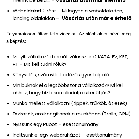
mennyibe kerül… –
Vásárlás után már elérhető
Weboldalad 2. rész – Mi legyen a weboldaladon,
landing oldalaidon –
Vásárlás után már elérhető
Folyamatosan töltöm fel a videókat. Az alábbiakkal bővül még
a képzés:
Melyik vállalkozói formát válasszam? KATA, EV, KFT,
RT – Mit kell tudni róluk?
Könyvelés, számvitel, adózás gyostalpaló
Min buknak el a legtöbbször a vállalkozók? Mi kell
ahhoz, hogy biztosan elindulj a siker útján?
Munka mellett vállalkozni (tippek, trükkök, ötletek)
Eszközök, amik segítenek a munkában (Trello, CRM)
Nyissunk egy Pubot – esettanulmány
Indítsunk el egy webáruházat – esettanulmány