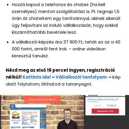
Hozzá kapod a telefonos és chates (ha kell
személyes) mentori szolgáltatást is. Pl. tegnap 1,5
órán át chateltem egy tanítvánnyal, akinek sikerült
úgy feljavítani az induló vállalkozását, hogy sokkal
kiszámíthatóbb bevétele lesz.
A vállalkozói képzés ára 37 900 Ft, tehát ez az a 40
000 forint, amiről fent írok. – online videókon
keresztül tanulsz.
Nézd meg az első 16 percet ingyen, regisztráció
nélkül!
Kattints ide!
–
Vállalkozói tanfolyam
–
Kép
alatt folytatom, láthatod a tananyagot.