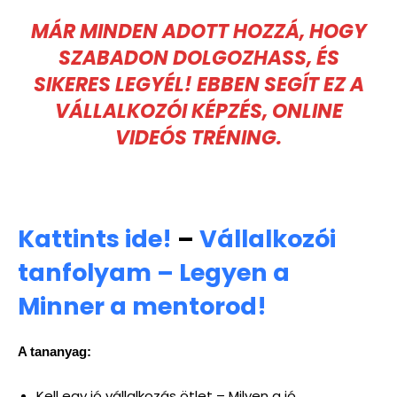
MÁR MINDEN ADOTT HOZZÁ, HOGY
SZABADON DOLGOZHASS, ÉS
SIKERES LEGYÉL! EBBEN SEGÍT EZ A
VÁLLALKOZÓI KÉPZÉS, ONLINE
VIDEÓS TRÉNING.
Kattints ide!
–
Vállalkozói
tanfolyam – Legyen a
Minner a mentorod!
A tananyag:
Kell egy jó vállalkozás ötlet – Milyen a jó,