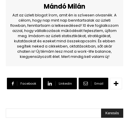
Mándó Milán
Azt az üzleti blogot írom, amit én is szívesen olvasnék. A
célom, hogy nap mint nap benntartsalak az üzleti
flowban, fenntartsam a lelkesedésed! 10 éve foglalkozom
azzal, hogy vállalkozások működését fejlesztem, újítom
meg. Imádom az üzleti statisztikákat, stratégiákat,
kutatásokat és ezeket mind összekapcsolni. És ebben
segítek neked a cikkekben, oktatásokban, sőt akár
chaten is! Új témám lesz most a work-life balance,
kiegyensúlyozott élet. Mert mindig kell valami új!
Facebook
Linkedin
Email
Keresés