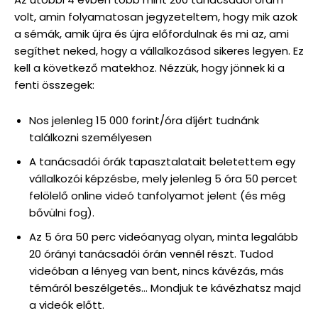
volt, amin folyamatosan jegyzeteltem, hogy mik azok
a sémák, amik újra és újra előfordulnak és mi az, ami
segíthet neked, hogy a vállalkozásod sikeres legyen. Ez
kell a következő matekhoz. Nézzük, hogy jönnek ki a
fenti összegek:
Nos jelenleg 15 000 forint/óra díjért tudnánk
találkozni személyesen
A tanácsadói órák tapasztalatait beletettem egy
vállalkozói képzésbe, mely jelenleg 5 óra 50 percet
felölelő online videó tanfolyamot jelent (és még
bővülni fog).
Az 5 óra 50 perc videóanyag olyan, minta legalább
20 órányi tanácsadói órán vennél részt. Tudod
videóban a lényeg van bent, nincs kávézás, más
témáról beszélgetés… Mondjuk te kávézhatsz majd
a videók előtt.