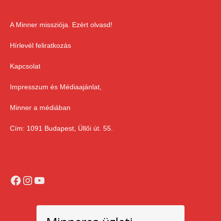
A Minner missziója. Ezért olvasd!
Hírlevél feliratkozás
Kapcsolat
Impresszum és Médiaajánlat,
Minner a médiában
Cím: 1091 Budapest, Üllői út. 55.
Facebook
Instagram
YouTube