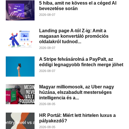
5 hiba, amit ne kövess el a céged AI
bevezetése során
2026-08-07
Landing page A-tól Z-ig: Amit a
magasan konvertáló promóciós
oldalakról tudnod...
2026-08-07
A Stripe felvásárolná a PayPalt, az
eddigi legnagyobb fintech merge jöhet
2026-08-07
Magyar milliomosok, az Uber nagy
húzása, elszabadult mesterséges
intelligencia és a...
2026-08-05
HR Portál: Miért lett hirtelen luxus a
pályakezdő?
2026-08-05