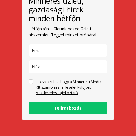
Minneres üzleti,
gazdasági hírek
minden hétfőn
Hétfőnként küldünk neked üzleti
hírszemlét. Tegyél minket próbára!
Hozzájárulok, hogy a Minner.hu Média
Kft számomra hírlevelet küldjön.
Adatkezelési tájékoztató
Feliratkozás