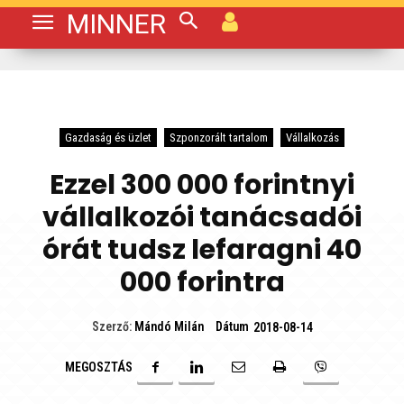
MINNER
Gazdaság és üzlet
Szponzorált tartalom
Vállalkozás
Ezzel 300 000 forintnyi
vállalkozói tanácsadói
órát tudsz lefaragni 40
000 forintra
Dátum
Szerző:
Mándó Milán
2018-08-14
MEGOSZTÁS