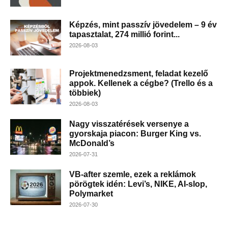
Képzés, mint passzív jövedelem – 9 év
tapasztalat, 274 millió forint...
2026-08-03
Projektmenedzsment, feladat kezelő
appok. Kellenek a cégbe? (Trello és a
többiek)
2026-08-03
Nagy visszatérések versenye a
gyorskaja piacon: Burger King vs.
McDonald’s
2026-07-31
VB-after szemle, ezek a reklámok
pörögtek idén: Levi’s, NIKE, AI-slop,
Polymarket
2026-07-30