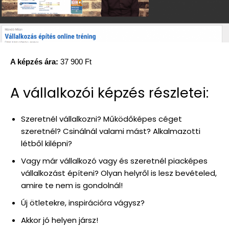
A képzés ára:
37 900 Ft
A vállalkozói képzés részletei:
Szeretnél vállalkozni? Működőképes céget
szeretnél? Csinálnál valami mást? Alkalmazotti
létből kilépni?
Vagy már vállalkozó vagy és szeretnél piacképes
vállalkozást építeni? Olyan helyről is lesz bevételed,
amire te nem is gondolnál!
Új ötletekre, inspirációra vágysz?
Akkor jó helyen jársz!