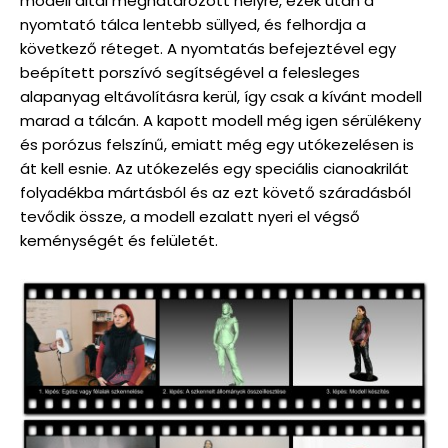
modell által meghatározott helyre, ezek után a
nyomtató tálca lentebb süllyed, és felhordja a
következő réteget. A nyomtatás befejeztével egy
beépített porszívó segítségével a felesleges
alapanyag eltávolításra kerül, így csak a kívánt modell
marad a tálcán. A kapott modell még igen sérülékeny
és porózus felszínű, emiatt még egy utókezelésen is
át kell esnie. Az utókezelés egy speciális cianoakrilát
folyadékba mártásból és az ezt követő száradásból
tevődik össze, a modell ezalatt nyeri el végső
keménységét és felületét.