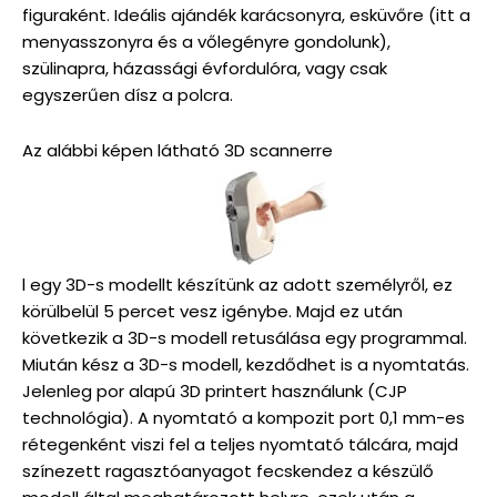
figuraként. Ideális ajándék karácsonyra, esküvőre (itt a
menyasszonyra és a vőlegényre gondolunk),
szülinapra, házassági évfordulóra, vagy csak
egyszerűen dísz a polcra.
Az alábbi képen látható 3D scannerre
l egy 3D-s modellt készítünk az adott személyről, ez
körülbelül 5 percet vesz igénybe. Majd ez után
következik a 3D-s modell retusálása egy programmal.
Miután kész a 3D-s modell, kezdődhet is a nyomtatás.
Jelenleg por alapú 3D printert használunk (CJP
technológia). A nyomtató a kompozit port 0,1 mm-es
rétegenként viszi fel a teljes nyomtató tálcára, majd
színezett ragasztóanyagot fecskendez a készülő