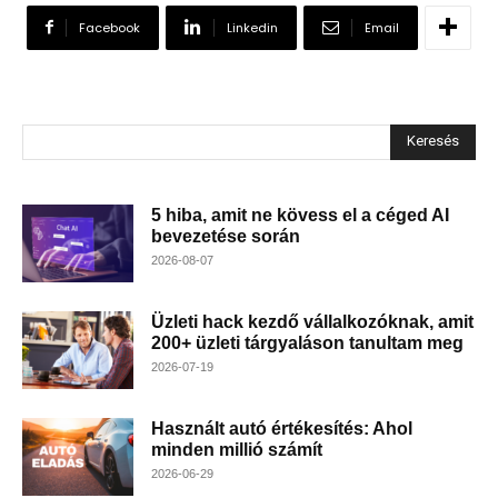
Facebook
Linkedin
Email
Keresés
5 hiba, amit ne kövess el a céged AI
bevezetése során
2026-08-07
Üzleti hack kezdő vállalkozóknak, amit
200+ üzleti tárgyaláson tanultam meg
2026-07-19
Használt autó értékesítés: Ahol
minden millió számít
2026-06-29