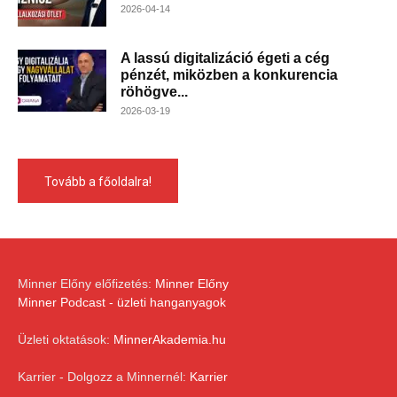
2026-04-14
A lassú digitalizáció égeti a cég
pénzét, miközben a konkurencia
röhögve...
2026-03-19
Tovább a főoldalra!
Minner Előny előfizetés:
Minner Előny
Minner Podcast - üzleti hanganyagok
Üzleti oktatások:
MinnerAkademia.hu
Karrier - Dolgozz a Minnernél:
Karrier