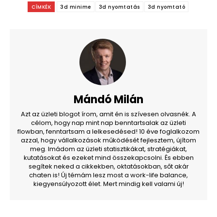
CÍMKÉK
3d minime
3d nyomtatás
3d nyomtató
Mándó Milán
Azt az üzleti blogot írom, amit én is szívesen olvasnék. A
célom, hogy nap mint nap benntartsalak az üzleti
flowban, fenntartsam a lelkesedésed! 10 éve foglalkozom
azzal, hogy vállalkozások működését fejlesztem, újítom
meg. Imádom az üzleti statisztikákat, stratégiákat,
kutatásokat és ezeket mind összekapcsolni. És ebben
segítek neked a cikkekben, oktatásokban, sőt akár
chaten is! Új témám lesz most a work-life balance,
kiegyensúlyozott élet. Mert mindig kell valami új!