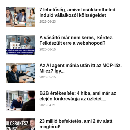
7 lehetőség, amivel csökkentheted
induló vállalkozói költségeidet
2026-06-23
A vásárló már nem keres, kérdez.
Felkészült erre a webshopod?
2026-06-15
Az AI agent mánia után itt az MCP-láz.
Mi ez? Így...
2026-05-15
B2B értékesítés: 4 hiba, ami már az
elején tönkrevágja az üzletet....
2026-04-21
23 millió befektetés, ami 2 év alatt
megtérül!