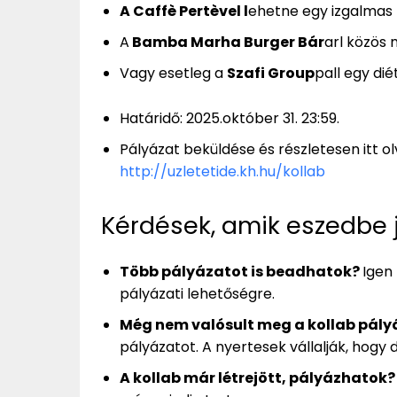
A Caffè Pertèvel l
ehetne egy izgalmas
A
Bamba Marha Burger Bár
arl közös
Vagy esetleg a
Szafi Group
pall egy di
Határidő: 2025.október 31. 23:59.
Pályázat beküldése és részletesen itt o
http://uzletetide.kh.hu/kollab
Kérdések, amik eszedbe 
Több pályázatot is beadhatok?
Igen
pályázati lehetőségre.
Még nem valósult meg a kollab pál
pályázatot. A nyertesek vállalják, hog
A kollab már létrejött, pályázhatok?