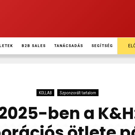
EL
LETEK
B2B SALES
TANÁCSADÁS
SEGÍTSÉG
KOLLAB
Szponzorált tartalom
 2025-ben a K&H: 
borációs ötlete 