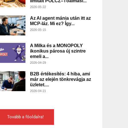
limitált POLCZ–Tóalmási...
2026-05-22
Az AI agent mánia után itt az
MCP-láz. Mi ez? Így...
2026-05-15
A Milka és a MONOPOLY
ikonikus párosa új szintre
emeli a...
2026-04-29
B2B értékesítés: 4 hiba, ami
már az elején tönkrevágja az
üzletet....
2026-04-21
Tovább a főoldalra!