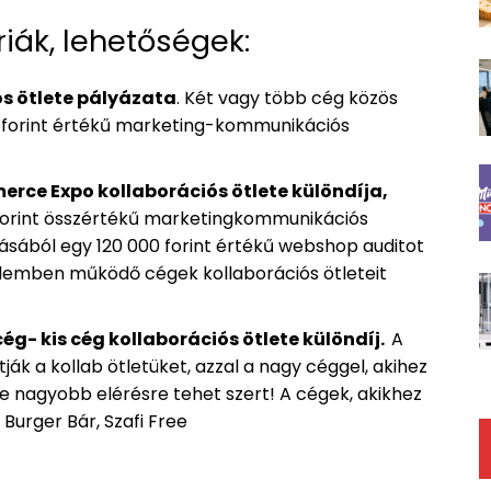
riák, lehetőségek:
iós ötlete pályázata
. Két vagy több cég közös
00 forint értékű marketing-kommunikációs
erce Expo kollaborációs ötlete különdíja,
forint összértékű marketingkommunikációs
lásából egy 120 000 forint értékű webshop auditot
elemben működő cégek kollaborációs ötleteit
ég- kis cég kollaborációs ötlete különdíj.
A
k a kollab ötletüket, azzal a nagy céggel, akihez
e nagyobb elérésre tehet szert! A cégek, akikhez
Burger Bár, Szafi Free