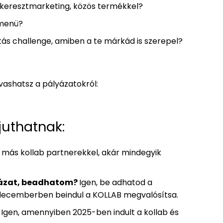
 keresztmarketing, közös termékkel?
 menü?
étás challenge, amiben a te márkád is szerepel?
lvashatsz a pályázatokról:
juthatnak:
 más kollab partnerekkel, akár mindegyik
yázat, beadhatom?
Igen, be adhatod a
y decemberben beindul a KOLLAB megvalósítsa.
Igen, amennyiben 2025-ben indult a kollab és