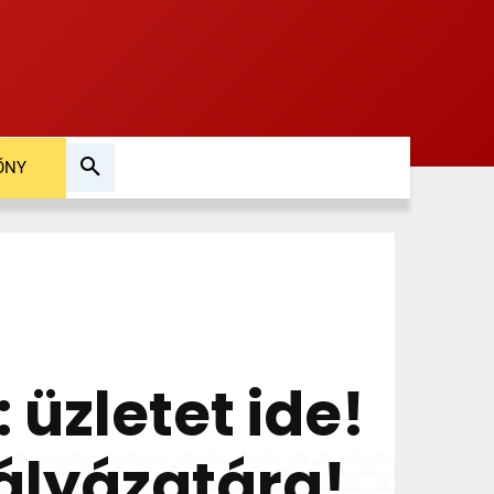
ŐNY
üzletet ide!
pályázatára!