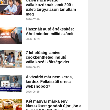
Üzleti hack kezdő
vállalkozóknak, amit 200+
üzleti tárgyaláson tanultam
meg
2026-07-19
Használt autó értékesítés:
Ahol minden millió számít
2026-06-29
7 lehetőség, amivel
csökkentheted induló
vállalkozói költségeidet
2026-06-23
A vásárló már nem keres,
kérdez. Felkészült erre a
webshopod?
2026-06-15
Két magyar márka egy
klasszikust gondolt újra: jön a