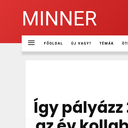
MINNER
FŐOLDAL
ÚJ VAGY?
TÉMÁK
ÖT
Így pályázz
az év kolla