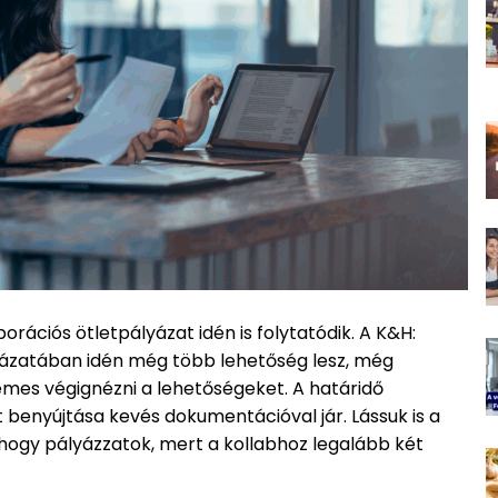
orációs ötletpályázat idén is folytatódik. A K&H:
ályázatában idén még több lehetőség lesz, még
emes végignézni a lehetőségeket. A határidő
t benyújtása kevés dokumentációval jár. Lássuk is a
 hogy pályázzatok, mert a kollabhoz legalább két