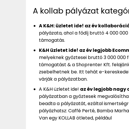
A kollab pályázat kategó
A K&H: üzletet ide! az év kollaborác
pályázata, ahol a fődíj bruttó 4 000 0
támogatás.
K&H üzletet ide! az év legjobb Ecomm
melyeknek győztesei bruttó 3 000 000 
támogatást & a Shoprenter Kft. felaján
zsebelhetnek be. Itt tehát e-keresked
várják a pályázatban.
A K&H üzletet ide!
az év legjobb nagy c
pályázatban a győztesek megvalósíthatjá
beadta a pályázatát, ezáltal ismertségr
pályázhatsz: Caffé Perté, Bamba Marha 
Van egy KOLLAB ötleted, például