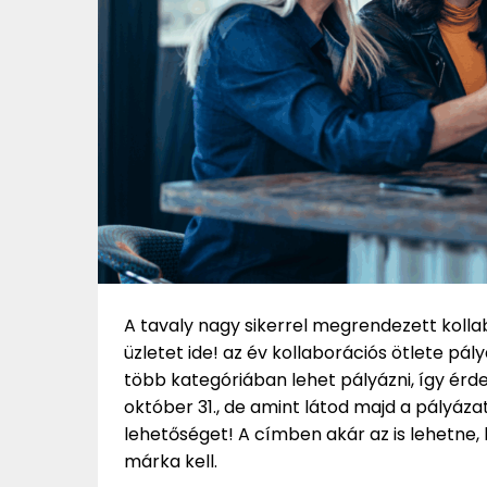
A tavaly nagy sikerrel megrendezett kollab
üzletet ide! az év kollaborációs ötlete p
több kategóriában lehet pályázni, így érd
október 31., de amint látod majd a pályáza
lehetőséget! A címben akár az is lehetne,
márka kell.