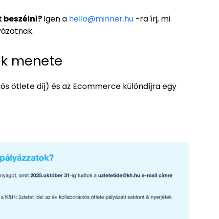
t beszélni?
Igen a
hello@minner.hu
-ra írj, mi
yázatnak.
ak menete
iós ötlete díj) és az Ecommerce különdíjra egy