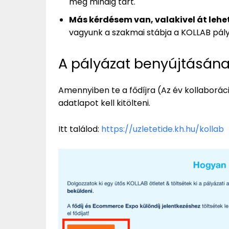
még mindig tart.
Más kérdésem van, valakivel át lehe
vagyunk a szakmai stábja a KOLLAB pál
A pályázat benyújtásán
Amennyiben te a fődíjra (Az év kollaborác
adatlapot kell kitölteni.
Itt találod:
https://uzletetide.kh.hu/kollab