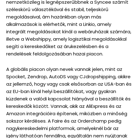
nemzetközileg is legnépszerűbbnek a Syncee számít
széleskörű választékával és stabil, teljeskörű
megoldásaival, ám hazánkban olyan más
alkalmazások is elérhetők, mint a Linkio, amely
integrált megoldásokat kínál a webáruházak számára,
illetve a Webshippy, amely logisztikai megoldásokkal
segíti a kereskedőket az árukezelésben és a
rendelések feldolgozásában hazai piacon.
A globális piacon olyan nevek vannak jelen, mint az
Spocket, Zendrop, AutoDS vagy CJdropshipping, akikre
az jellemző, hogy vagy csak elsősorban az USA-ban és
az EU-ban kínál helyi beszállítókat, vagy gyakran
küzdenek a valódi kapcsolat hiányával a beszállítók és
kereskedők között. Vannak, akik az AliExpress és az
Amazon integrációira építenek, miközben a minőség
sokszor kérdéses. A Faire és az Orderchamp pedig
nagykereskedelmi platformok, amelyeknél bár az
igény láthatóan fennállna, egyáltalán nem nyújtanak