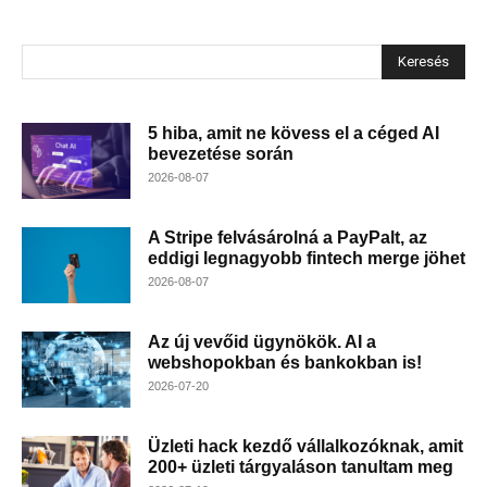
Keresés
5 hiba, amit ne kövess el a céged AI
bevezetése során
2026-08-07
A Stripe felvásárolná a PayPalt, az
eddigi legnagyobb fintech merge jöhet
2026-08-07
Az új vevőid ügynökök. AI a
webshopokban és bankokban is!
2026-07-20
Üzleti hack kezdő vállalkozóknak, amit
200+ üzleti tárgyaláson tanultam meg