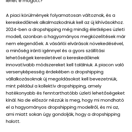
lehet e mögött?
A piaci körülmények folyamatosan változnak, és a
kereskedőknek alkalmazkodniuk kell az új kihívásokhoz.
2024-ben a dropshipping még mindig életképes üzleti
modell, azonban a hagyományos megközelítések már
nem elegendőek. A vásárlói elvárások növekedésével,
a minőség iránti igénnyel és a gyors szállítási
lehetőségek keresletével a kereskedőknek
innovatívabb módszereket kell találniuk. A piacon való
versenyképesség érdekében a dropshipping
vállalkozásoknak új megoldásokat kell bevezetniük,
mint például a kollektív dropshipping, amely
hatékonyabb és fenntarthatóbb üzleti lehetőségeket
kínál. Na de először nézzük is meg, hogy mi mondható
el a hagyományos dropshipping modellről, és mi az,
ami miatt sokan úgy gondolják, hogy a dropshipping
halott.