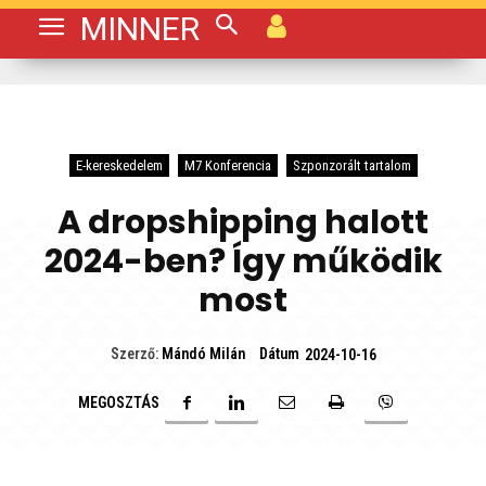
MINNER
E-kereskedelem
M7 Konferencia
Szponzorált tartalom
A dropshipping halott
2024-ben? Így működik
most
Dátum
Szerző:
Mándó Milán
2024-10-16
MEGOSZTÁS