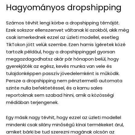
Hagyományos dropshipping
Számos tévhit lengi körbe a dropshipping témáját.
Ezek sokszor ellenszenvet váltanak ki azokból, akik még
csak ismerkednek ezzel az üzleti modellel, esetleg
TikTokon jött velük szembe. Ezen hamis ígéretek közé
tartozik például, hogy a dropshippinggel gyorsan
meggazdagodhatsz akár pár hónapon belül, hogy
gyerekjáték az egész, kevés munka van vele és
tulajdonképpen passzív jövedelemként is működik.
Persze a dropshipping nem pénztermelő automata
szinte nulla befektetéssel, és a kamu sales
reportoknak sem szabad hinni, amik a közösségi
médiában terjengenek.
Egy másik nagy tévhit, hogy ezzel az üzleti modellel
mindenki csak silány minőségű kínai termékeket árul,
amiket bárki be tud szerezni magának olcsón az