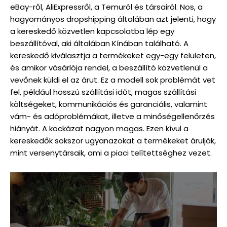
eBay-ről, AliExpressről, a Temuról és társairól. Nos, a
hagyományos dropshipping általában azt jelenti, hogy
a kereskedő közvetlen kapcsolatba lép egy
beszállítóval, aki általában Kínában található. A
kereskedő kiválasztja a termékeket egy-egy felületen,
és amikor vásárlója rendel, a beszállító közvetlenül a
vevőnek küldi el az árut. Ez a modell sok problémát vet
fel, például hosszú szállítási időt, magas szállítási
költségeket, kommunikációs és garanciális, valamint
vám- és adóproblémákat, illetve a minőségellenőrzés
hiányát. A kockázat nagyon magas. Ezen kívül a
kereskedők sokszor ugyanazokat a termékeket árulják,
mint versenytársaik, ami a piaci telítettséghez vezet.