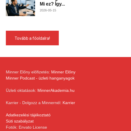
Mi ez? Így...
2026-05-15
Tovább a főoldalra!
Minner Előny előfizetés:
Minner Előny
Minner Podcast - üzleti hanganyagok
Üzleti oktatások:
MinnerAkademia.hu
Karrier - Dolgozz a Minnernél:
Karrier
Adatkezelési tájékoztató
Süti szabályzat
Fotók: Envato License