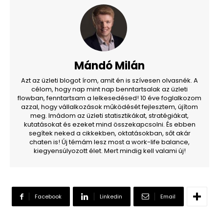
Mándó Milán
Azt az üzleti blogot írom, amit én is szívesen olvasnék. A
célom, hogy nap mint nap benntartsalak az üzleti
flowban, fenntartsam a lelkesedésed! 10 éve foglalkozom
azzal, hogy vállalkozások működését fejlesztem, újítom
meg. Imádom az üzleti statisztikákat, stratégiákat,
kutatásokat és ezeket mind összekapcsolni. És ebben
segítek neked a cikkekben, oktatásokban, sőt akár
chaten is! Új témám lesz most a work-life balance,
kiegyensúlyozott élet. Mert mindig kell valami új!
Facebook
Linkedin
Email