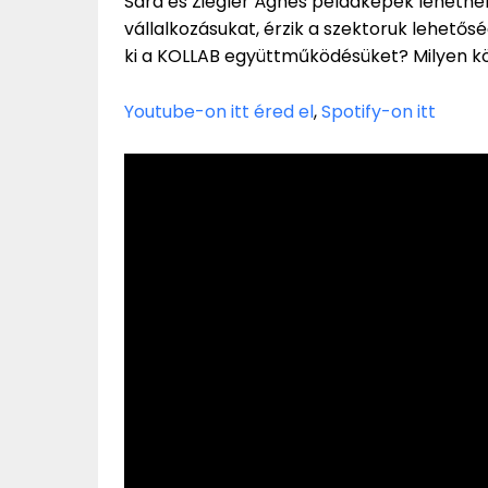
Sára és Ziegler Ágnes példaképek lehetnek
vállalkozásukat, érzik a szektoruk lehetőség
ki a KOLLAB együttműködésüket? Milyen k
Youtube-on itt éred el
,
Spotify-on itt