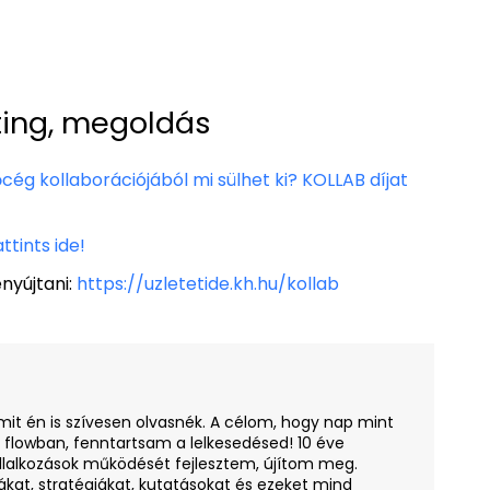
ting, megoldás
cég kollaborációjából mi sülhet ki? KOLLAB díjat
ttints ide!
nyújtani:
https://uzletetide.kh.hu/kollab
amit én is szívesen olvasnék. A célom, hogy nap mint
i flowban, fenntartsam a lelkesedésed! 10 éve
llalkozások működését fejlesztem, újítom meg.
ákat, stratégiákat, kutatásokat és ezeket mind