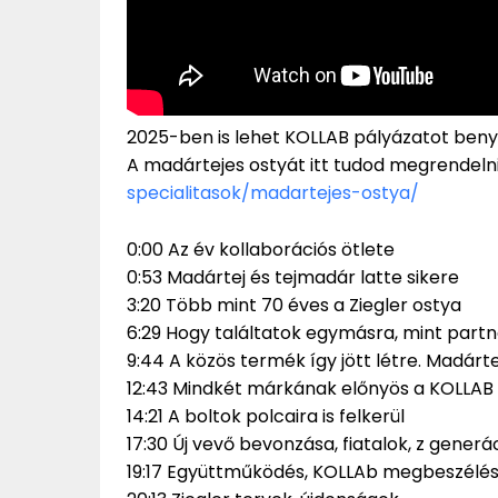
2025-ben is lehet KOLLAB pályázatot beny
A madártejes ostyát itt tudod megrendeln
specialitasok/madartejes-ostya/
0:00 Az év kollaborációs ötlete
0:53 Madártej és tejmadár latte sikere
3:20 Több mint 70 éves a Ziegler ostya
6:29 Hogy találtatok egymásra, mint partne
9:44 A közös termék így jött létre. Madárt
12:43 Mindkét márkának előnyös a KOLLAB
14:21 A boltok polcaira is felkerül
17:30 Új vevő bevonzása, fiatalok, z generá
19:17 Együttműködés, KOLLAb megbeszélé