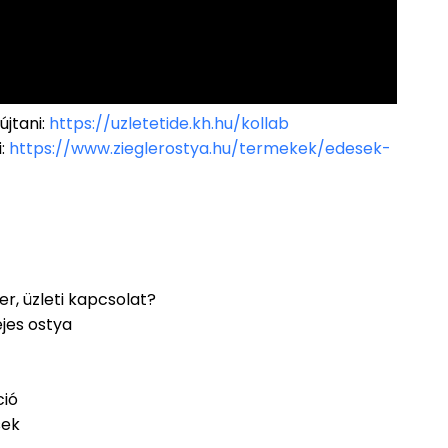
újtani:
https://uzletetide.kh.hu/kollab
i:
https://www.zieglerostya.hu/termekek/edesek-
r, üzleti kapcsolat?
ejes ostya
ció
sek