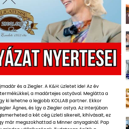
adár és a Ziegler. A K&H: üzletet ide! Az év
ös termékükkel, a madártejes ostyával. Meglátta a
gy ki lehetne a legjobb KOLLAB partner. Ekkor
egler Ágnes, és így a Ziegler ostya. Az interjúban
ismerheted a két cég üzleti sikereit, kihívásait, ez
hogy már megszokhattad a Minner anyagainál. Pap