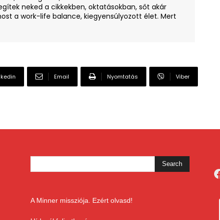
egítek neked a cikkekben, oktatásokban, sőt akár
ost a work-life balance, kiegyensúlyozott élet. Mert
nkedin
Email
Nyomtatás
Viber
F
A Minner missziója. Ezért olvasd!