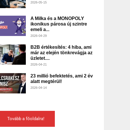
2026-05-15
A Milka és a MONOPOLY
ikonikus párosa új szintre
emeli a...
2026-04-29
B2B értékesítés: 4 hiba, ami
már az elején tönkrevágja az
üzletet....
2026-04-21
23 millió befektetés, ami 2 év
alatt megtérül!
2026-04-14
Tovább a főoldalra!