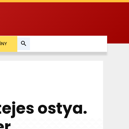
ŐNY
ejes ostya.
er