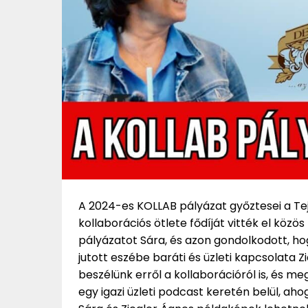
A 2024-es KOLLAB pályázat győztesei a Tejm
kollaborációs ötlete fődíját vitték el köz
pályázatot Sára, és azon gondolkodott, ho
jutott eszébe baráti és üzleti kapcsolata Zi
beszélünk erről a kollaborációról is, és meg
egy igazi üzleti podcast keretén belül, a