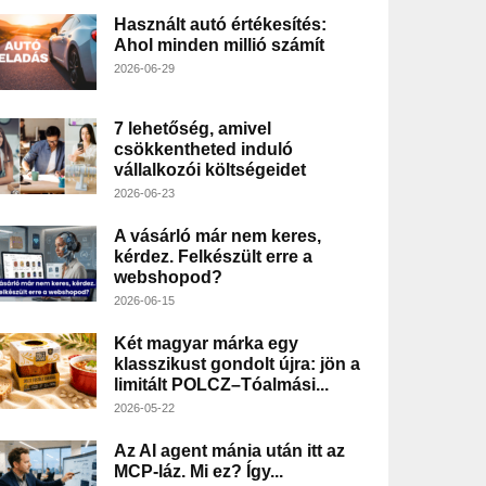
Használt autó értékesítés:
Ahol minden millió számít
2026-06-29
7 lehetőség, amivel
csökkentheted induló
vállalkozói költségeidet
2026-06-23
A vásárló már nem keres,
kérdez. Felkészült erre a
webshopod?
2026-06-15
Két magyar márka egy
klasszikust gondolt újra: jön a
limitált POLCZ–Tóalmási...
2026-05-22
Az AI agent mánia után itt az
MCP-láz. Mi ez? Így...