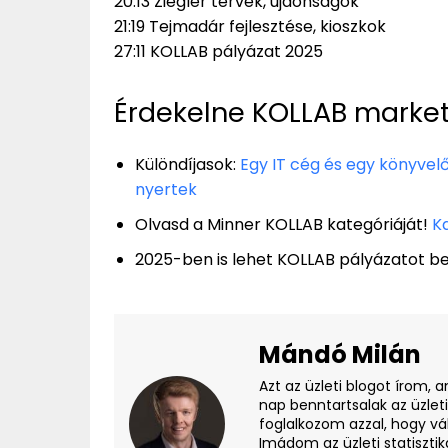
20:13 Ziegler tervek, újdonságok
21:19 Tejmadár fejlesztése, kioszkok
27:11 KOLLAB pályázat 2025
Érdekelne KOLLAB marke
Különdíjasok:
Egy IT cég és egy könyvelő
nyertek
Olvasd a Minner KOLLAB kategóriáját!
Ka
2025-ben is lehet KOLLAB pályázatot be
Mándó Milán
Azt az üzleti blogot írom, 
nap benntartsalak az üzlet
foglalkozom azzal, hogy vá
Imádom az üzleti statisztik