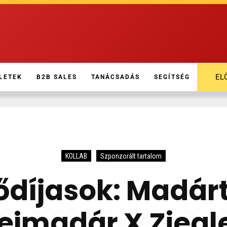
EL
LETEK
B2B SALES
TANÁCSADÁS
SEGÍTSÉG
KOLLAB
Szponzorált tartalom
ődíjasok: Madárt
ejmadár X Ziegl