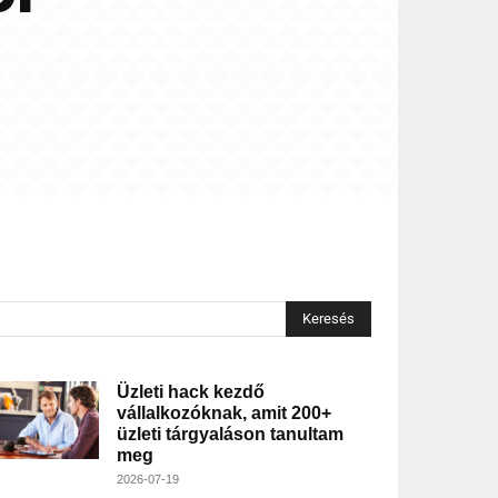
Keresés
Üzleti hack kezdő
vállalkozóknak, amit 200+
üzleti tárgyaláson tanultam
meg
2026-07-19