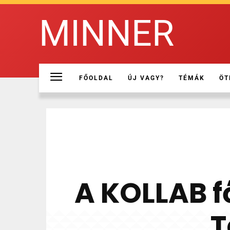
MINNER
FŐOLDAL
ÚJ VAGY?
TÉMÁK
ÖT
A KOLLAB f
T