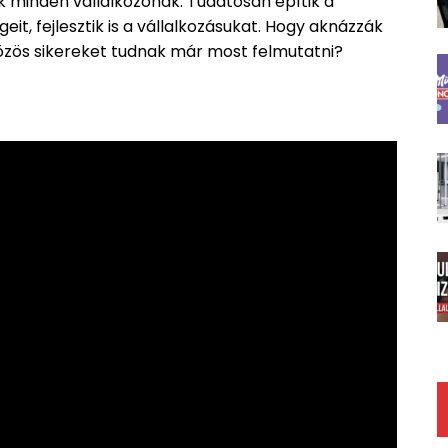
 minden vállalkozónak. Tudatosan építik a
eit, fejlesztik is a vállalkozásukat. Hogy aknázzák
özös sikereket tudnak már most felmutatni?