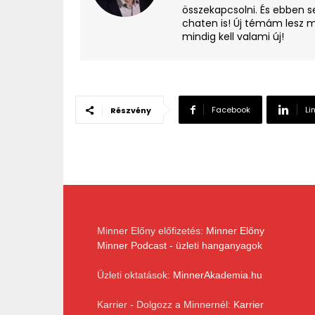
összekapcsolni. És ebben s
chaten is! Új témám lesz m
mindig kell valami új!
Facebook
Li
Részvény
Minner Előny előfizetés:
Minner Előny
Minner Podcast - üzleti hanganyagok
Üzleti oktatások:
MinnerAkademia.hu
Karrier - Dolgozz a Minnernél:
Karrier