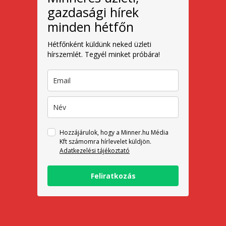
gazdasági hírek
minden hétfőn
Hétfőnként küldünk neked üzleti
hírszemlét. Tegyél minket próbára!
Hozzájárulok, hogy a Minner.hu Média
Kft számomra hírlevelet küldjön.
Adatkezelési tájékoztató
Feliratkozás