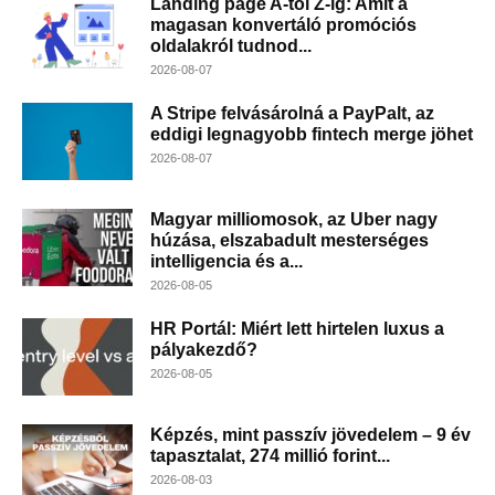
Landing page A-tól Z-ig: Amit a
magasan konvertáló promóciós
oldalakról tudnod...
2026-08-07
A Stripe felvásárolná a PayPalt, az
eddigi legnagyobb fintech merge jöhet
2026-08-07
Magyar milliomosok, az Uber nagy
húzása, elszabadult mesterséges
intelligencia és a...
2026-08-05
HR Portál: Miért lett hirtelen luxus a
pályakezdő?
2026-08-05
Képzés, mint passzív jövedelem – 9 év
tapasztalat, 274 millió forint...
2026-08-03