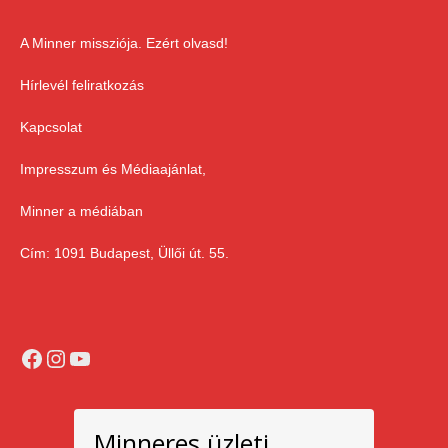
A Minner missziója. Ezért olvasd!
Hírlevél feliratkozás
Kapcsolat
Impresszum és Médiaajánlat,
Minner a médiában
Cím: 1091 Budapest, Üllői út. 55.
Facebook
Instagram
YouTube
Minneres üzleti,