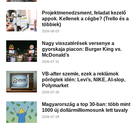
Projektmenedzsment, feladat kezelő
appok. Kellenek a cégbe? (Trello és a
többiek)
2026-08-03
Nagy visszatérések versenye a
gyorskaja piacon: Burger King vs.
McDonald’s
2026-07-31
VB-after szemle, ezek a reklámok
pörögtek idén: Levi’s, NIKE, AI-slop,
Polymarket
2026-07-30
Magyarország a top 30-ban: több mint
1000 új dollármilliomosunk lett tavaly
2026-07-28