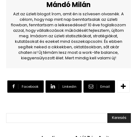
Mándó Milán
Azt az üzleti blogot írom, amit én is szívesen olvasnék. A
célom, hogy nap mint nap benntartsalak az üzleti
flowban, fenntartsam a lelkesedésed! 10 éve foglalkozom
azzal, hogy vállalkozások működését fejlesztem, újítom
meg. Imádom az üzleti statisztikákat, stratégiákat,
kutatásokat és ezeket mind összekapcsolni. És ebben
segítek neked a cikkekben, oktatásokban, sőt akár
chaten is! Új témám lesz most a work-life balance,
kiegyensúlyozott élet. Mert mindig kell valami új!
Facebook
Linkedin
Email
Keresés