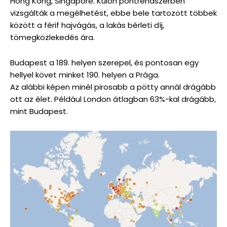
Hong Kong, Singapore. Külön pontrendszerben
vizsgálták a megélhetést, ebbe bele tartozott többek
között a férif hajvágás, a lakás bérleti díj,
tömegközlekedés ára.
Budapest a 189. helyen szerepel, és pontosan egy
hellyel követ minket 190. helyen a Prága.
Az alábbi képen minél pirosabb a pötty annál drágább
ott az élet. Például London átlagban 63%-kal drágább,
mint Budapest.